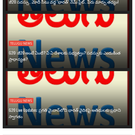
జీ20 సదస్సు.. మోదీ సీటు వద్ద ‘భారత్’ నేమ్ ప్లేట్‌.. పేరు మార్పు తథ్యం!
TELUGU NEWS
G20: జీ20 అంటే ఏంటి? ఏ ఏ దేశాలకు సభ్యత్వం? సదస్సుకు ఎందుకింత
ప్రాధాన్యత?
TELUGU NEWS
G20 Live Updates: ప్రగతి మైదాన్‌లోని భారత్ వైదికపై అతిథులకు ప్రధాని
స్వాగతం