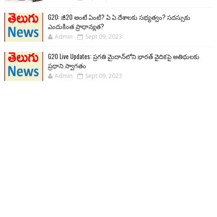
G20: జీ20 అంటే ఏంటి? ఏ ఏ దేశాలకు సభ్యత్వం? సదస్సుకు
ఎందుకింత ప్రాధాన్యత?
Admin
Sept 09, 2023
G20 Live Updates: ప్రగతి మైదాన్‌లోని భారత్ వైదికపై అతిథులకు
ప్రధాని స్వాగతం
Admin
Sept 09, 2023