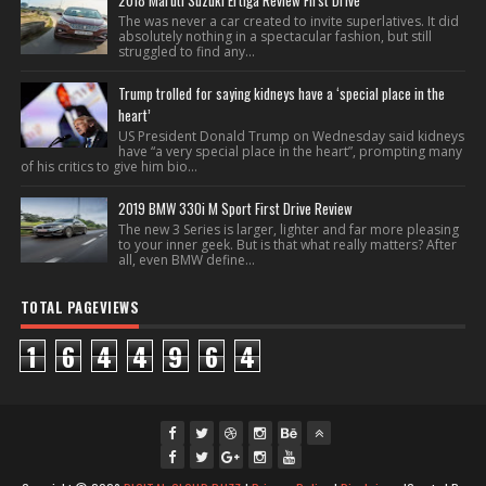
2018 Maruti Suzuki Ertiga Review First Drive
The was never a car created to invite superlatives. It did
absolutely nothing in a spectacular fashion, but still
struggled to find any...
Trump trolled for saying kidneys have a ‘special place in the
heart’
US President Donald Trump on Wednesday said kidneys
have “a very special place in the heart”, prompting many
of his critics to give him bio...
2019 BMW 330i M Sport First Drive Review
The new 3 Series is larger, lighter and far more pleasing
to your inner geek. But is that what really matters? After
all, even BMW define...
TOTAL PAGEVIEWS
1
6
4
4
9
6
4
fac
twi
gpl
ins
you