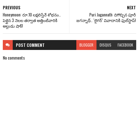
PREVIOUS
NEXT
Honeymoon: రూ.10 లక్షలిస్తేనే శోభనం..
Puri Jagannath: దిగొచ్చిన పూరీ
పెళ్లైన 3 నెలల తర్వాత అత్తింటివారికి
జగన్నాథ్.. ‘లైగర్’ వివాదానికి ఫుల్‌స్టాప్!
అల్లుడు షాక్!
POST
COMMENT
BLOGGER
DISQUS
FACEBOOK
No comments