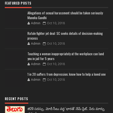
FEATURED POSTS
Allegations of sexual harassment should be taken seriously:
Maneka Gandhi
Admin
Oct 10, 2018
Rafale fighter jet deal: SC seeks details of decision-making
process
Admin
Oct 10, 2018
Touching a woman inappropriately at the workplace can land
you in jail for 5 years
Admin
Oct 10, 2018
1 in 20 suffers from depression; know how to help a loved one
Admin
Oct 10, 2018
RECENT POSTS
జీ20 సదస్సు.. మోదీ సీటు వద్ద ‘భారత్’ నేమ్ ప్లేట్‌.. పేరు మార్పు