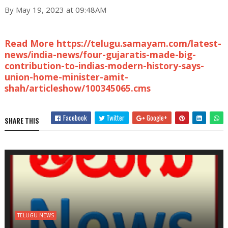
By May 19, 2023 at 09:48AM
Read More https://telugu.samayam.com/latest-
news/india-news/four-gujaratis-made-big-
contribution-to-indias-modern-history-says-
union-home-minister-amit-
shah/articleshow/100345065.cms
Facebook
Twitter
Google+
SHARE THIS
TELUGU NEWS