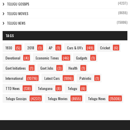
(4237)
TELUGU GOSSIPS
(8655)
TELUGU MOVIES
(15006)
TELUGU NEWS
TAGS
1930
(5)
2018
(1)
AP
(1)
Cars & UV's
(49)
Cricket
(6)
Devotional
(4)
Economic Times
(46)
Gadgets
(1)
Govt Initiatives
(1)
Govt Jobs
(3)
Health
(1)
International
(10716)
Latest Cars
(1896)
Patriotic
(1)
TTD News
(138)
Telangana
(8)
Telugu
(6)
Telugu Gossips
(4237)
Telugu Movies
(8655)
Telugu News
(15006)