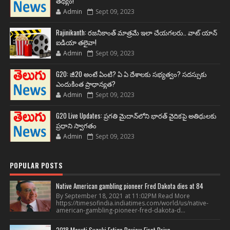
తథ్యం!
Admin
Sept 09, 2023
Rajinikanth: రజనీకాంత్ మాత్రమే ఇలా చేయగలరు.. వాట్ యాన్
ఐడియా తలైవా!
Admin
Sept 09, 2023
G20: జీ20 అంటే ఏంటి? ఏ ఏ దేశాలకు సభ్యత్వం? సదస్సుకు
ఎందుకింత ప్రాధాన్యత?
Admin
Sept 09, 2023
G20 Live Updates: ప్రగతి మైదాన్‌లోని భారత్ వైదికపై అతిథులకు
ప్రధాని స్వాగతం
Admin
Sept 09, 2023
POPULAR POSTS
Native American gambling pioneer Fred Dakota dies at 84
By September 18, 2021 at 11:02PM Read More
https://timesofindia.indiatimes.com/world/us/native-
american-gambling-pioneer-fred-dakota-d...