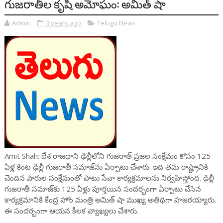
గుజరాతీల కృషి అమోఘం: అమిత్ షా
Admin
3 years ago
Telugu News
Amit Shah: దేశ రాజధాని ఢిల్లీలోని గుజరాత్ ప్రజల సంక్షేమం కోసం 125
ఏళ్ల కింట ఢిల్లీ గుజరాతీ సమాజ్‌ను ఏర్పాటు చేశారు. ఇది తమ రాష్ట్రానికి
చెందిన పౌరుల సంక్షేమంతో పాటు సేవా కార్యక్రమాలను నిర్వహిస్తోంది. ఢిల్లీ
గుజరాతీ సమాజ్‌కు 125 ఏళ్లు పూర్తయిన సందర్భంగా ఏర్పాటు చేసిన
కార్యక్రమానికి కేంద్ర హోం మంత్రి అమిత్ షా ముఖ్య అతిథిగా హజరయ్యారు.
ఈ సందర్భంగా ఆయన కీలక వ్యాఖ్యలు చేశారు.