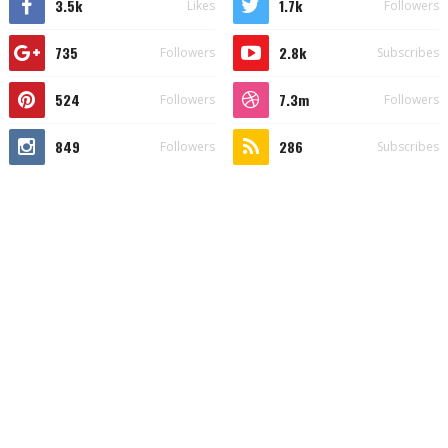
3.5k
1.7k
Likes
Followers
735
2.8k
Followers
Subscribes
524
7.3m
Followers
Followers
849
286
Followers
Subscribes