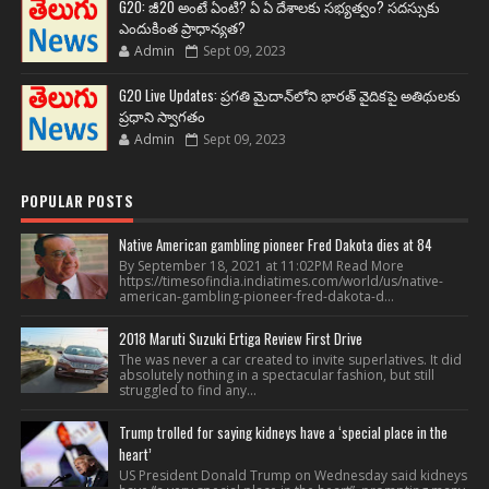
G20: జీ20 అంటే ఏంటి? ఏ ఏ దేశాలకు సభ్యత్వం? సదస్సుకు
ఎందుకింత ప్రాధాన్యత?
Admin
Sept 09, 2023
G20 Live Updates: ప్రగతి మైదాన్‌లోని భారత్ వైదికపై అతిథులకు
ప్రధాని స్వాగతం
Admin
Sept 09, 2023
POPULAR POSTS
Native American gambling pioneer Fred Dakota dies at 84
By September 18, 2021 at 11:02PM Read More
https://timesofindia.indiatimes.com/world/us/native-
american-gambling-pioneer-fred-dakota-d...
2018 Maruti Suzuki Ertiga Review First Drive
The was never a car created to invite superlatives. It did
absolutely nothing in a spectacular fashion, but still
struggled to find any...
Trump trolled for saying kidneys have a ‘special place in the
heart’
US President Donald Trump on Wednesday said kidneys