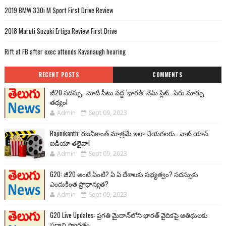
2019 BMW 330i M Sport First Drive Review
2018 Maruti Suzuki Ertiga Review First Drive
Rift at FB after exec attends Kavanaugh hearing
RECENT POSTS
COMMENTS
జీ20 సదస్సు.. మోదీ సీటు వద్ద ‘భారత్’ నేమ్ ప్లేట్‌.. పేరు మార్పు
తథ్యం!
Admin
Sept 09, 2023
Rajinikanth: రజనీకాంత్ మాత్రమే ఇలా చేయగలరు.. వాట్ యాన్
ఐడియా తలైవా!
Admin
Sept 09, 2023
G20: జీ20 అంటే ఏంటి? ఏ ఏ దేశాలకు సభ్యత్వం? సదస్సుకు
ఎందుకింత ప్రాధాన్యత?
Admin
Sept 09, 2023
G20 Live Updates: ప్రగతి మైదాన్‌లోని భారత్ వైదికపై అతిథులకు
ప్రధాని స్వాగతం