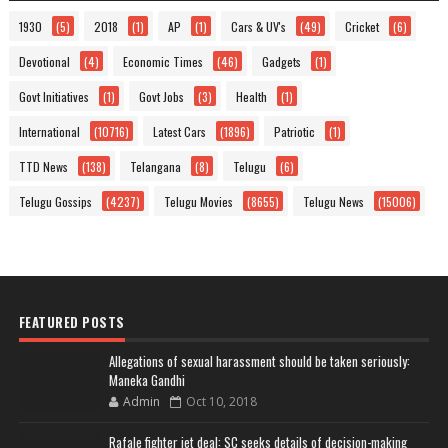
1930
(5)
2018
(1)
AP
(1)
Cars & UV's
(49)
Cricket
(6)
Devotional
(4)
Economic Times
(46)
Gadgets
(1)
Govt Initiatives
(1)
Govt Jobs
(3)
Health
(1)
International
(10716)
Latest Cars
(1896)
Patriotic
(1)
TTD News
(138)
Telangana
(8)
Telugu
(6)
Telugu Gossips
(4237)
Telugu Movies
(8655)
Telugu News
(15006)
FEATURED POSTS
Allegations of sexual harassment should be taken seriously:
Maneka Gandhi
Admin
Oct 10, 2018
Rafale fighter jet deal: SC seeks details of decision-making