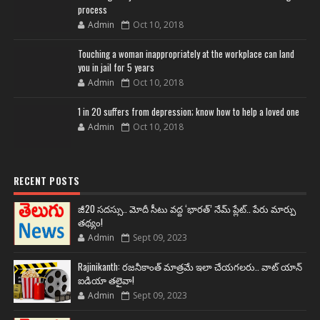
process
Admin
Oct 10, 2018
Touching a woman inappropriately at the workplace can land
you in jail for 5 years
Admin
Oct 10, 2018
1 in 20 suffers from depression; know how to help a loved one
Admin
Oct 10, 2018
RECENT POSTS
జీ20 సదస్సు.. మోదీ సీటు వద్ద ‘భారత్’ నేమ్ ప్లేట్‌.. పేరు మార్పు
తథ్యం!
Admin
Sept 09, 2023
Rajinikanth: రజనీకాంత్ మాత్రమే ఇలా చేయగలరు.. వాట్ యాన్
ఐడియా తలైవా!
Admin
Sept 09, 2023