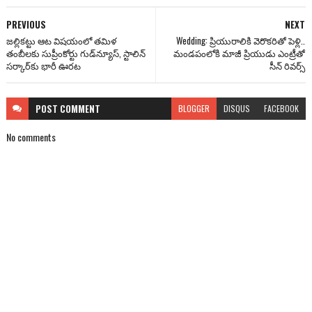
PREVIOUS
NEXT
జల్లికట్టు ఆట విషయంలో తమిళ
Wedding: ప్రియురాలికి వెరొకరితో పెళ్లి..
తంబీలకు సుప్రీంకోర్టు గుడ్‌న్యూస్, స్టాలిన్
మండపంలోకి మాజీ ప్రియుడు ఎంట్రీతో
సర్కార్‌కు భారీ ఊరట
సీన్ రివర్స్
POST
COMMENT
BLOGGER
DISQUS
FACEBOOK
No comments