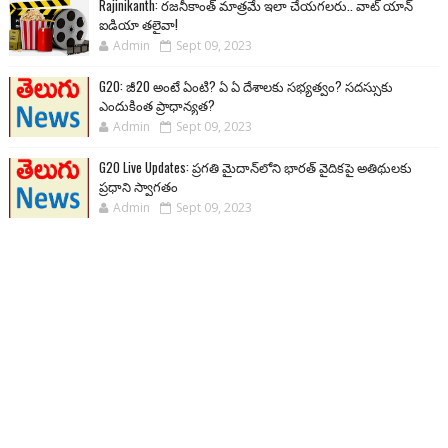
Rajinikanth: రజనీకాంత్ మాత్రమే ఇలా చేయగలరు.. వాట్ యాన్
ఐడియా తలైవా!
Admin
Sept 09, 2023
G20: జీ20 అంటే ఏంటి? ఏ ఏ దేశాలకు సభ్యత్వం? సదస్సుకు
ఎందుకింత ప్రాధాన్యత?
Admin
Sept 09, 2023
G20 Live Updates: ప్రగతి మైదాన్‌లోని భారత్ వైదికపై అతిథులకు
ప్రధాని స్వాగతం
Admin
Sept 09, 2023