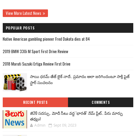
View More Latest News
POPULAR POSTS
Native American gambling pioneer Fred Dakota dies at 84
2019 BMW 330i M Sport First Drive Review
2018 Maruti Suzuki Ertiga Review First Drive
సాయి ధరమ్ తేజ్ బైక్ నాదే.. ప్రమాదం అలా జరిగిందంటూ సాక్రి ఫైజ్
స్టార్ సంచలనం
RECENT POSTS
COMMENTS
జీ20 సదస్సు.. మోదీ సీటు వద్ద ‘భారత్’ నేమ్ ప్లేట్‌.. పేరు మార్పు
తథ్యం!
Admin
Sept 09, 2023