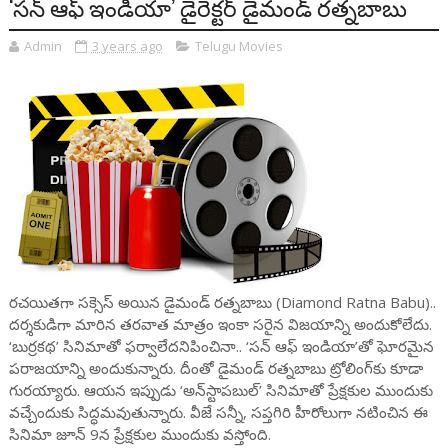
‘సన్ ఆఫ్ ఇండియా’ డైరెక్టర్ డైమండ్ రత్నబాబు
Admin
3 years ago
Telugu Movies
రచయితగా సక్సెస్ అయిన డైమండ్ రత్నబాబు (Diamond Ratna Babu)..
దర్శకుడిగా మారిన తరవాత మాత్రం ఇంకా సరైన విజయాన్ని అందుకోలేదు.
‘బుర్రకథ’ సినిమాతో ఫర్వాలేదనిపించినా.. ‘సన్ ఆఫ్ ఇండియా’తో ఘోరమైన
పరాజయాన్ని అందుకున్నారు. దీంతో డైమండ్ రత్నబాబు ట్రోలింగ్‌కు కూడా
గురయ్యారు. ఆయన ఇప్పుడు ‘అన్‌స్టాపబుల్’ సినిమాతో ప్రేక్షకుల ముందుకు
వచ్చేందుకు సిద్ధమవుతున్నారు. వీజే సన్నీ, సప్తగిరి హీరోలుగా నటించిన ఈ
సినిమా జూన్ 9న ప్రేక్షకుల ముందుకు వస్తోంది.