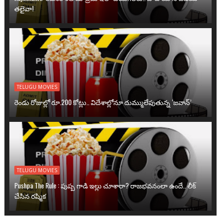
తలైవా!
TELUGU MOVIES
రెండు రోజుల్లో రూ.200 కోట్లు.. విదేశాల్లోనూ దుమ్ములేపుతున్న ‘జవాన్’
TELUGU MOVIES
Pushpa The Rule : పుష్ప గాడి ఇల్లు చూశారా? రాజభవనంలా ఉందే.. లీక్
చేసిన రష్మిక