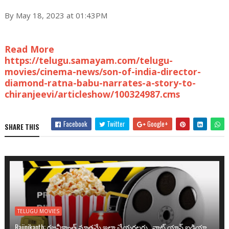
By May 18, 2023 at 01:43PM
Read More
https://telugu.samayam.com/telugu-
movies/cinema-news/son-of-india-director-
diamond-ratna-babu-narrates-a-story-to-
chiranjeevi/articleshow/100324987.cms
Facebook
Twitter
Google+
SHARE THIS
TELUGU MOVIES
Rajinikanth: రజనీకాంత్ మాత్రమే ఇలా చేయగలరు.. వాట్ యాన్ ఐడియా