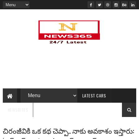
LATEST CARS
NEWSBITES
చిరంజీవికి ఒక కథ చెప్పా.. నాకు అవకాశం ఇస్తారు: