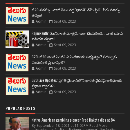
జీ20 సదస్సు.. మోదీ సీటు వద్ద ‘భారత్’ నేమ్ ప్లేట్‌.. పేరు మార్పు
తథ్యం!
Admin
Sept 09, 2023
Rajinikanth: రజనీకాంత్ మాత్రమే ఇలా చేయగలరు.. వాట్ యాన్
ఐడియా తలైవా!
Admin
Sept 09, 2023
G20: జీ20 అంటే ఏంటి? ఏ ఏ దేశాలకు సభ్యత్వం? సదస్సుకు
ఎందుకింత ప్రాధాన్యత?
Admin
Sept 09, 2023
G20 Live Updates: ప్రగతి మైదాన్‌లోని భారత్ వైదికపై అతిథులకు
ప్రధాని స్వాగతం
Admin
Sept 09, 2023
POPULAR POSTS
Native American gambling pioneer Fred Dakota dies at 84
By September 18, 2021 at 11:02PM Read More
https://timesofindia.indiatimes.com/world/us/native-