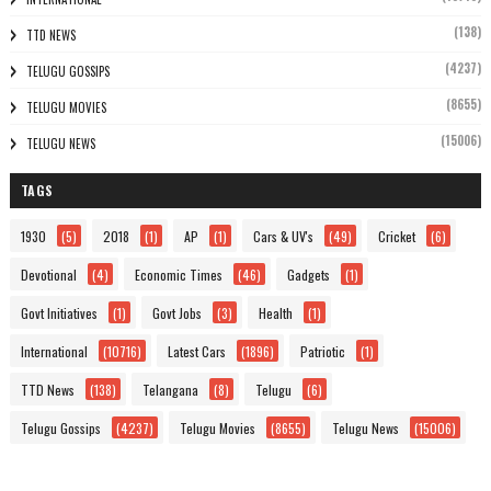
(138)
TTD NEWS
(4237)
TELUGU GOSSIPS
(8655)
TELUGU MOVIES
(15006)
TELUGU NEWS
TAGS
1930
(5)
2018
(1)
AP
(1)
Cars & UV's
(49)
Cricket
(6)
Devotional
(4)
Economic Times
(46)
Gadgets
(1)
Govt Initiatives
(1)
Govt Jobs
(3)
Health
(1)
International
(10716)
Latest Cars
(1896)
Patriotic
(1)
TTD News
(138)
Telangana
(8)
Telugu
(6)
Telugu Gossips
(4237)
Telugu Movies
(8655)
Telugu News
(15006)