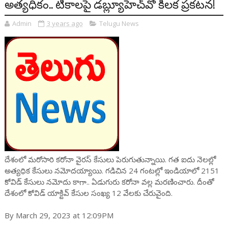
అత్యధికం.. టీకాలపై డబ్ల్యూహెచ్‌వో కీలక ప్రకటన!
Admin
3 years ago
Telugu News
దేశంలో మరోసారి కరోనా వైరస్ కేసులు పెరుగుతున్నాయి. గత ఐదు నెలల్లో
అత్యధిక కేసులు నమోదయ్యాయి. గడిచిన 24 గంటల్లో ఇండియాలో 2151
కోవిడ్ కేసులు నమోదు కాగా.. ఏడుగురు కరోనా వల్ల మరణించారు. దీంతో
దేశంలో కోవిడ్ యాక్టివ్ కేసుల సంఖ్య 12 వేలకు చేరువైంది.
By March 29, 2023 at 12:09PM