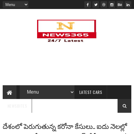
LATEST CARS
NEWSBITES
దేశంలో పెరుగుతున్న కరోనా కేసులు.. ఐదు నెలల్లో