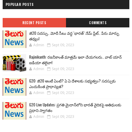
POPULAR POSTS
RECENT POSTS
COMMENTS
జీ20 సదస్సు.. మోదీ సీటు వద్ద ‘భారత్’ నేమ్ ప్లేట్‌.. పేరు మార్పు
తథ్యం!
Admin
Sept 09, 2023
Rajinikanth: రజనీకాంత్ మాత్రమే ఇలా చేయగలరు.. వాట్ యాన్
ఐడియా తలైవా!
Admin
Sept 09, 2023
G20: జీ20 అంటే ఏంటి? ఏ ఏ దేశాలకు సభ్యత్వం? సదస్సుకు
ఎందుకింత ప్రాధాన్యత?
Admin
Sept 09, 2023
G20 Live Updates: ప్రగతి మైదాన్‌లోని భారత్ వైదికపై అతిథులకు
ప్రధాని స్వాగతం
Admin
Sept 09, 2023