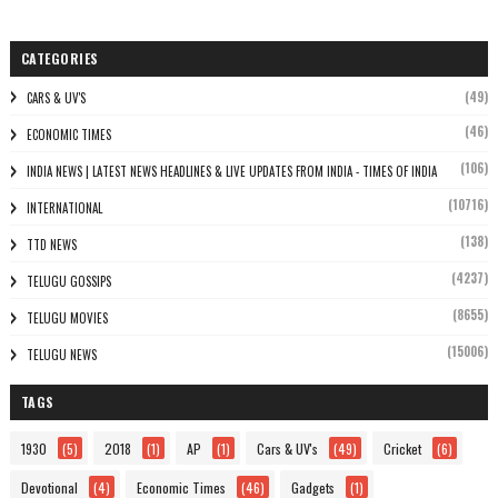
CATEGORIES
(49)
CARS & UV'S
(46)
ECONOMIC TIMES
(106)
INDIA NEWS | LATEST NEWS HEADLINES & LIVE UPDATES FROM INDIA - TIMES OF INDIA
(10716)
INTERNATIONAL
(138)
TTD NEWS
(4237)
TELUGU GOSSIPS
(8655)
TELUGU MOVIES
(15006)
TELUGU NEWS
TAGS
1930
(5)
2018
(1)
AP
(1)
Cars & UV's
(49)
Cricket
(6)
Devotional
(4)
Economic Times
(46)
Gadgets
(1)