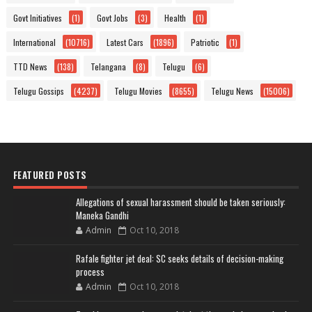
Govt Initiatives
(1)
Govt Jobs
(3)
Health
(1)
International
(10716)
Latest Cars
(1896)
Patriotic
(1)
TTD News
(138)
Telangana
(8)
Telugu
(6)
Telugu Gossips
(4237)
Telugu Movies
(8655)
Telugu News
(15006)
FEATURED POSTS
Allegations of sexual harassment should be taken seriously:
Maneka Gandhi
Admin
Oct 10, 2018
Rafale fighter jet deal: SC seeks details of decision-making
process
Admin
Oct 10, 2018