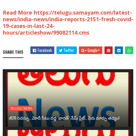
Read More https://telugu.samayam.com/latest-
news/india-news/india-reports-2151-fresh-covid-
19-cases-in-last-24-
hours/articleshow/99082114.cms
Facebook
Twitter
Google+
SHARE THIS
TELUGU NEWS
జీ20 సదస్సు.. మోదీ సీటు వద్ద ‘భారత్’ నేమ్ ప్లేట్‌.. పేరు మార్పు తథ్యం!