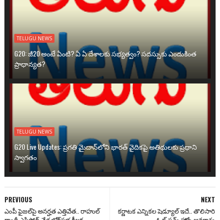
TELUGU NEWS
G20: జీ20 అంటే ఏంటి? ఏ ఏ దేశాలకు సభ్యత్వం? సదస్సుకు ఎందుకింత
ప్రాధాన్యత?
TELUGU NEWS
G20 Live Updates: ప్రగతి మైదాన్‌లోని భారత్ వైదికపై అతిథులకు ప్రధాని
స్వాగతం
PREVIOUS
NEXT
ఎంపీ ఫైజల్‌పై అనర్హత ఎత్తివేత.. రాహుల్
కర్ణాటక ఎన్నికల షెడ్యూల్ ఇదే.. తొలిసారి
గాంధీ ఎపిసోడ్ వేళ లోక్‌సభ కీలక
ఓట్ ఫ్రమ్ హోం అవకాశం