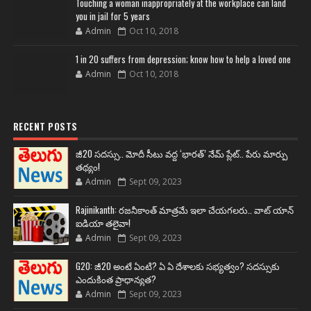
Touching a woman inappropriately at the workplace can land
you in jail for 5 years
Admin
Oct 10, 2018
1 in 20 suffers from depression; know how to help a loved one
Admin
Oct 10, 2018
RECENT POSTS
జీ20 సదస్సు.. మోదీ సీటు వద్ద ‘భారత్’ నేమ్ ప్లేట్‌.. పేరు మార్పు
తథ్యం!
Admin
Sept 09, 2023
Rajinikanth: రజనీకాంత్ మాత్రమే ఇలా చేయగలరు.. వాట్ యాన్
ఐడియా తలైవా!
Admin
Sept 09, 2023
G20: జీ20 అంటే ఏంటి? ఏ ఏ దేశాలకు సభ్యత్వం? సదస్సుకు
ఎందుకింత ప్రాధాన్యత?
Admin
Sept 09, 2023