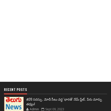
RECENT POSTS
జీ20 సదస్సు.. మోదీ సీటు వద్ద ‘భారత్’ నేమ్ ప్లేట్‌.. పేరు మార్పు
తథ్యం!
Admin
Sept 09, 2023