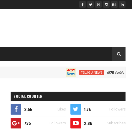
జీ20 సదస్సు.. మోదీ సీట
TELUGU NEWS
SOCIAL COUNTER
3.5k
1.7k
Likes
Followers
735
2.8k
Followers
Subscribes