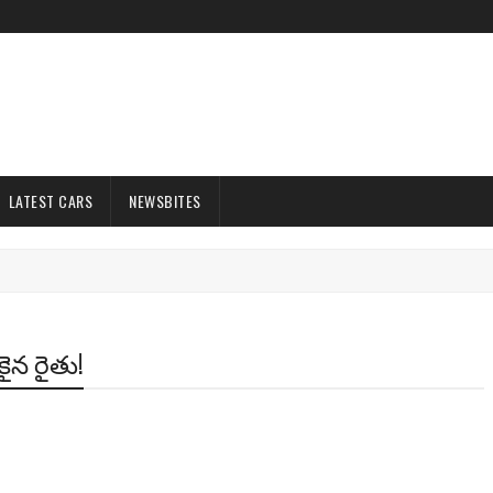
LATEST CARS
NEWSBITES
కైన రైతు!