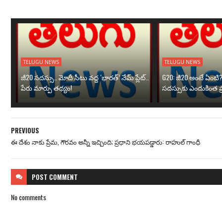
TELUGU NEWS
TELUGU NEWS
జీ20 సదస్సు.. మోదీ సీటు వద్ద ‘భారత్’ నేమ్ ప్లేట్‌..
G20: జీ20 అంటే ఏంటి
పేరు మార్పు తథ్యం!
సదస్సుకు ఎందుకింత ప
PREVIOUS
ఈ దేశం నాకు ప్రేమ, గౌరవం అన్నీ ఇచ్చింది; ప్రధాని భయపడ్డారు: రాహుల్ గాంధీ
POST
COMMENT
No comments