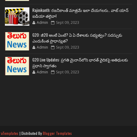
Rajinikanth: రజనీకాంత్ మాత్రమే ఇలా చేయగలరు.. వాట్ యాన్
ఐడియా తలైవా!
Admin
Sept 09, 2023
G20: జీ20 అంటే ఏంటి? ఏ ఏ దేశాలకు సభ్యత్వం? సదస్సుకు
ఎందుకింత ప్రాధాన్యత?
Admin
Sept 09, 2023
G20 Live Updates: ప్రగతి మైదాన్‌లోని భారత్ వైదికపై అతిథులకు
ప్రధాని స్వాగతం
Admin
Sept 09, 2023
raTemplates
| Distributed By
Blogger Templates