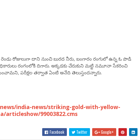
రెండు రోజులుగా దాని నుంచి బురద నీరు, బంగారం రంగులో ఉన్న ఓ పొడి
ారులు రంగంలోకి దిగారు. అక్కడకు చేరుకుని మట్టి నమూనా సేకరించి
ించామని, పరీక్షల తర్వాత ఏంటి అనేది తెలుస్తందన్నారు.
ews/india-news/striking-gold-with-yellow-
sha/articleshow/99003822.cms
Facebook
Twitter
Google+