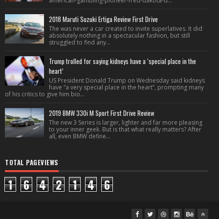
american-gambling-pioneer-fred-dakota-d...
2018 Maruti Suzuki Ertiga Review First Drive
The was never a car created to invite superlatives. It did
absolutely nothing in a spectacular fashion, but still
struggled to find any...
Trump trolled for saying kidneys have a ‘special place in the
heart’
US President Donald Trump on Wednesday said kidneys
have “a very special place in the heart”, prompting many
of his critics to give him bio...
2019 BMW 330i M Sport First Drive Review
The new 3 Series is larger, lighter and far more pleasing
to your inner geek. But is that what really matters? After
all, even BMW define...
TOTAL PAGEVIEWS
1
6
4
2
1
4
6