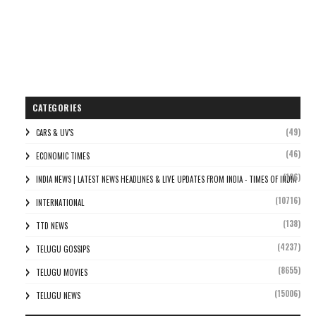
CATEGORIES
(49)
CARS & UV'S
(46)
ECONOMIC TIMES
(106)
INDIA NEWS | LATEST NEWS HEADLINES & LIVE UPDATES FROM INDIA - TIMES OF INDIA
(10716)
INTERNATIONAL
(138)
TTD NEWS
(4237)
TELUGU GOSSIPS
(8655)
TELUGU MOVIES
(15006)
TELUGU NEWS