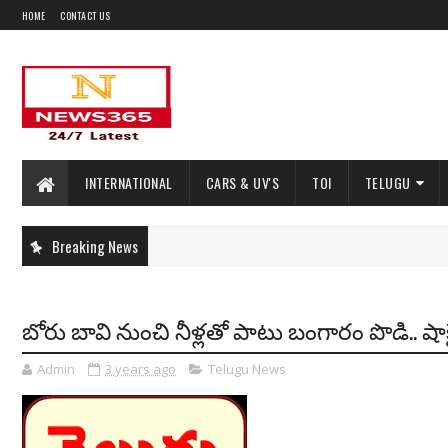
HOME
CONTACT US
INTERNATIONAL
CARS & UV'S
TOI
TELUGU
Breaking News
బోరు బావి నుంచి నీళ్లతో పాటు బంగారం పొడి.. షా
Admin
3 years ago
Telugu News