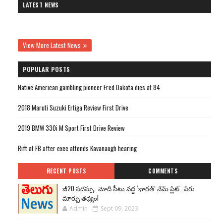
LATEST NEWS
View More Latest News
POPULAR POSTS
Native American gambling pioneer Fred Dakota dies at 84
2018 Maruti Suzuki Ertiga Review First Drive
2019 BMW 330i M Sport First Drive Review
Rift at FB after exec attends Kavanaugh hearing
RECENT POSTS
COMMENTS
జీ20 సదస్సు.. మోదీ సీటు వద్ద ‘భారత్’ నేమ్ ప్లేట్‌.. పేరు
మార్పు తథ్యం!
Admin
Sept 09, 2023