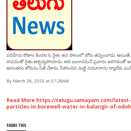
పదిహేను రోజుల కిందట ఓ రైతు తన పొలంలో బోరు తవ్వించాడు. అయితే, 
రావడంతో రైతు ఆశ్చర్యపోయాడు. అది బంగారమనే ప్రచారం జరగడంతో అధిక
అనంతరం బోరును సీజ్‌ చేశారు. సేకరించిన మట్టి నమూనాను ల్యాబ్‌కు పంప
By March 26, 2023 at 07:28AM
Read More https://telugu.samayam.com/latest-n
particles-in-borewell-water-in-balangir-of-odi
SHARE THIS