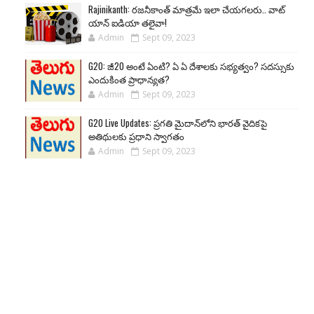
Rajinikanth: రజనీకాంత్ మాత్రమే ఇలా చేయగలరు.. వాట్
యాన్ ఐడియా తలైవా!
Admin
Sept 09, 2023
G20: జీ20 అంటే ఏంటి? ఏ ఏ దేశాలకు సభ్యత్వం? సదస్సుకు
ఎందుకింత ప్రాధాన్యత?
Admin
Sept 09, 2023
G20 Live Updates: ప్రగతి మైదాన్‌లోని భారత్ వైదికపై
అతిథులకు ప్రధాని స్వాగతం
Admin
Sept 09, 2023