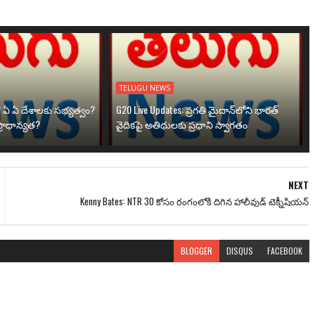
TELUGU NEWS
? ఏ ఏ దేశాలకు సభ్యత్వం?
G20 Live Updates: ప్రగతి మైదాన్‌లోని భారత్
్రాధాన్యత?
వైదికపై అతిథులకు ప్రధాని స్వాగతం
NEXT
Kenny Bates: NTR 30 కోసం రంగంలోకి దిగిన హాలీవుడ్ టెక్నీషియన్
BLOGGER
DISQUS
FACEBOOK