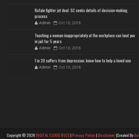
Rafale fighter jet deal: SC seeks details of decision-making
process
Admin
Oct 10, 2018
Touching a woman inappropriately at the workplace can land you
in jail for 5 years
Admin
Oct 10, 2018
1 in 20 suffers from depression; know how to help a loved one
Admin
Oct 10, 2018
Copyright ©
2026
DIGITAL CLOUD BUZZ
|
Privacy Policy
|
Disclaimer
|Created By
So