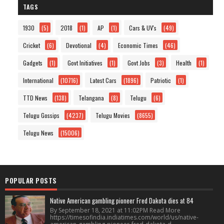
TAGS
1930
(5)
2018
(1)
AP
(1)
Cars & UV's
(49)
Cricket
(6)
Devotional
(4)
Economic Times
(46)
Gadgets
(1)
Govt Initiatives
(1)
Govt Jobs
(3)
Health
(1)
International
(10716)
Latest Cars
(1896)
Patriotic
(1)
TTD News
(138)
Telangana
(8)
Telugu
(6)
Telugu Gossips
(4237)
Telugu Movies
(8655)
Telugu News
(15006)
POPULAR POSTS
Native American gambling pioneer Fred Dakota dies at 84
By September 18, 2021 at 11:02PM Read More
https://timesofindia.indiatimes.com/world/us/native-