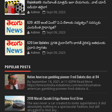
Rajinikanth: రజనీకాంత్ మాత్రమే ఇలా చేయగలరు.. వాట్ యాన్
ఐడియా తలైవా!
Admin
Sept 09, 2023
G20: జీ20 అంటే ఏంటి? ఏ ఏ దేశాలకు సభ్యత్వం? సదస్సుకు
ఎందుకింత ప్రాధాన్యత?
Admin
Sept 09, 2023
G20 Live Updates: ప్రగతి మైదాన్‌లోని భారత్ వైదికపై అతిథులకు
ప్రధాని స్వాగతం
Admin
Sept 09, 2023
POPULAR POSTS
Native American gambling pioneer Fred Dakota dies at 84
By September 18, 2021 at 11:02PM Read More
https://timesofindia.indiatimes.com/world/us/native-
american-gambling-pioneer-fred-dakota-d...
2018 Maruti Suzuki Ertiga Review First Drive
The was never a car created to invite superlatives. It did
absolutely nothing in a spectacular fashion, but still
struggled to find any...