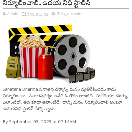
నిర్మూలించాలి.. ఉదయ నిధి స్టాలిన్
Admin
3 years ago
Telugu Movies
Sanatana Dharma సనాతన ధర్మాన్ని మనం వ్యతిరేకించడం కాదు..
నిర్మూలించాం.. సనాతనధర్మం అనేది ఓ రోగం లాంటిది.. మలేరియా, డెంగ్యు
ఎలాంటిదో.. అది కూడా అలాంటిదే.. దాన్ని మనం నిర్మూలించాలి అంటూ
ఉదయనిధి స్టాలిన్ పేర్కొన్నాడు.
By September 03, 2023 at 07:14AM