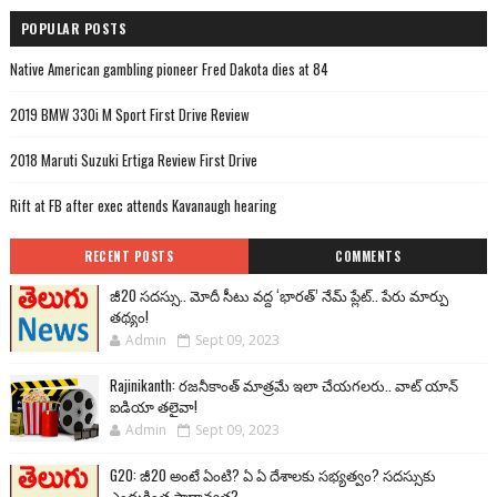
POPULAR POSTS
Native American gambling pioneer Fred Dakota dies at 84
2019 BMW 330i M Sport First Drive Review
2018 Maruti Suzuki Ertiga Review First Drive
Rift at FB after exec attends Kavanaugh hearing
RECENT POSTS
COMMENTS
జీ20 సదస్సు.. మోదీ సీటు వద్ద ‘భారత్’ నేమ్ ప్లేట్‌.. పేరు మార్పు
తథ్యం!
Admin
Sept 09, 2023
Rajinikanth: రజనీకాంత్ మాత్రమే ఇలా చేయగలరు.. వాట్ యాన్
ఐడియా తలైవా!
Admin
Sept 09, 2023
G20: జీ20 అంటే ఏంటి? ఏ ఏ దేశాలకు సభ్యత్వం? సదస్సుకు
ఎందుకింత ప్రాధాన్యత?