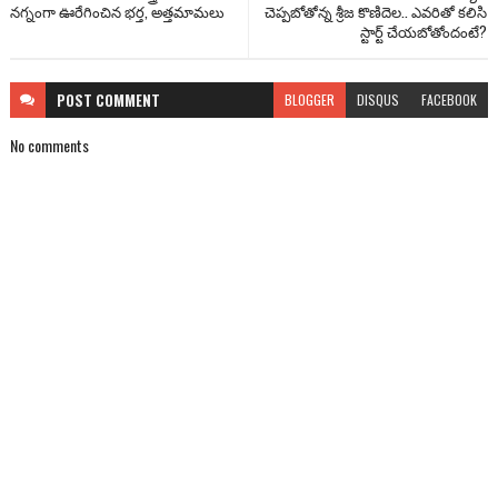
నగ్నంగా ఊరేగించిన భర్త, అత్తమామలు
చెప్పబోతోన్న శ్రీజ కొణిదెల.. ఎవరితో కలిసి
స్టార్ట్ చేయబోతోందంటే?
POST
COMMENT
BLOGGER
DISQUS
FACEBOOK
No comments