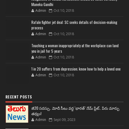
Maneka Gandhi
Admin
Oct 10, 2018
Rafale fighter jet deal: SC seeks details of decision-making
process
Admin
Oct 10, 2018
Touching a woman inappropriately at the workplace can land
you in jail for 5 years
Admin
Oct 10, 2018
1 in 20 suffers from depression; know how to help a loved one
Admin
Oct 10, 2018
RECENT POSTS
జీ20 సదస్సు.. మోదీ సీటు వద్ద ‘భారత్’ నేమ్ ప్లేట్‌.. పేరు మార్పు
తథ్యం!
Admin
Sept 09, 2023