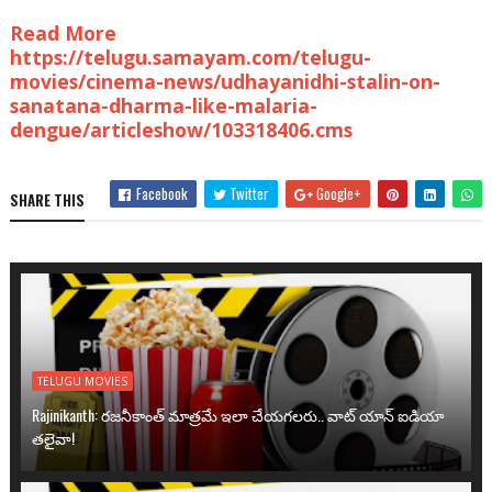
Read More
https://telugu.samayam.com/telugu-
movies/cinema-news/udhayanidhi-stalin-on-
sanatana-dharma-like-malaria-
dengue/articleshow/103318406.cms
Facebook
Twitter
Google+
SHARE THIS
TELUGU MOVIES
Rajinikanth: రజనీకాంత్ మాత్రమే ఇలా చేయగలరు.. వాట్ యాన్ ఐడియా
తలైవా!