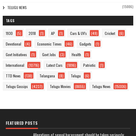
(15006)
TELUGU NEWS
TAGS
1930
(5)
2018
(1)
AP
(1)
Cars & UV's
(49)
Cricket
(6)
Devotional
(4)
Economic Times
(46)
Gadgets
(1)
Govt Initiatives
(1)
Govt Jobs
(3)
Health
(1)
International
(10716)
Latest Cars
(1896)
Patriotic
(1)
TTD News
(138)
Telangana
(8)
Telugu
(6)
Telugu Gossips
(4237)
Telugu Movies
(8655)
Telugu News
(15006)
FEATURED POSTS
Allegations of sexual harassment should be taken seriously: