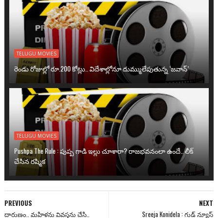
TELUGU MOVIES
రెండు రోజుల్లో రూ.200 కోట్లు.. విదేశాల్లోనూ దుమ్ములేపుతున్న ‘జవాన్’
TELUGU MOVIES
Pushpa The Rule : పుష్ప గాడి ఇల్లు చూశారా? రాజభవనంలా ఉందే.. లీక్
చేసిన రష్మిక
PREVIOUS
NEXT
దారుణం.. మహిళను వివస్త్రను చేసి..
Sreeja Konidela : గుడ్ న్యూస్