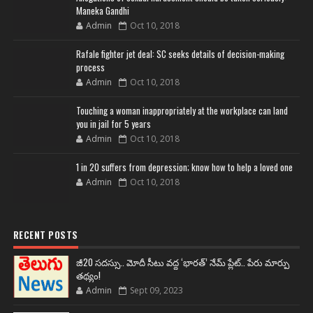
Maneka Gandhi
Admin
Oct 10, 2018
Rafale fighter jet deal: SC seeks details of decision-making
process
Admin
Oct 10, 2018
Touching a woman inappropriately at the workplace can land
you in jail for 5 years
Admin
Oct 10, 2018
1 in 20 suffers from depression; know how to help a loved one
Admin
Oct 10, 2018
RECENT POSTS
జీ20 సదస్సు.. మోదీ సీటు వద్ద ‘భారత్’ నేమ్ ప్లేట్‌.. పేరు మార్పు
తథ్యం!
Admin
Sept 09, 2023