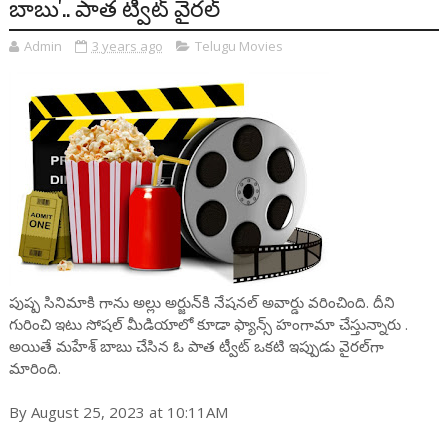
బాబు'.. పాత ట్వీట్ వైరల్
Admin
3 years ago
Telugu Movies
పుష్ప సినిమాకి గాను అల్లు అర్జున్‌కి నేషనల్ అవార్డు వరించింది. దీని
గురించి ఇటు సోషల్ మీడియాలో కూడా ఫ్యాన్స్ హంగామా చేస్తున్నారు .
అయితే మహేశ్ బాబు చేసిన ఓ పాత ట్వీట్‌ ఒకటి ఇప్పుడు వైరల్‌గా
మారింది.
By August 25, 2023 at 10:11AM