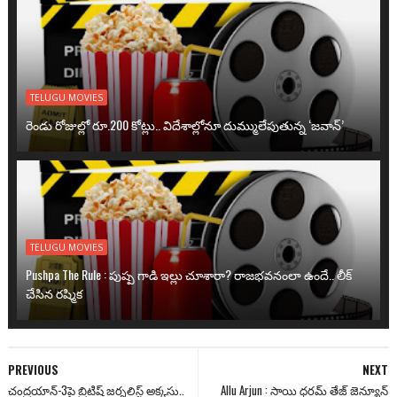
TELUGU MOVIES
రెండు రోజుల్లో రూ.200 కోట్లు.. విదేశాల్లోనూ దుమ్ములేపుతున్న ‘జవాన్’
TELUGU MOVIES
Pushpa The Rule : పుష్ప గాడి ఇల్లు చూశారా? రాజభవనంలా ఉందే.. లీక్
చేసిన రష్మిక
PREVIOUS
NEXT
చంద్రయాన్-3పై బ్రిటిష్ జర్నలిస్ట్‌ అక్కసు..
Allu Arjun : సాయి ధరమ్ తేజ్ జెన్యూన్