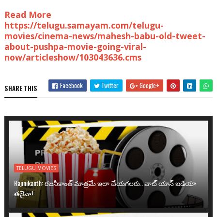
Read More
https://telugu.samayam.com/telugu-
movies/cinema-news/mahesh-babu-old-tweet-
about-pushpa-movie-going-viral-
now/articleshow/103043636.cms
Facebook
Twitter
Google+
SHARE THIS
TELUGU MOVIES
Rajinikanth: రజనీకాంత్ మాత్రమే ఇలా చేయగలరు.. వాట్ యాన్ ఐడియా
తలైవా!