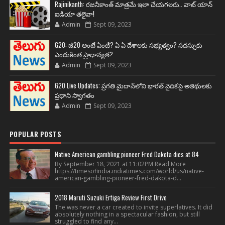
Rajinikanth: రజనీకాంత్ మాత్రమే ఇలా చేయగలరు.. వాట్ యాన్
ఐడియా తలైవా!
Admin
Sept 09, 2023
G20: జీ20 అంటే ఏంటి? ఏ ఏ దేశాలకు సభ్యత్వం? సదస్సుకు
ఎందుకింత ప్రాధాన్యత?
Admin
Sept 09, 2023
G20 Live Updates: ప్రగతి మైదాన్‌లోని భారత్ వైదికపై అతిథులకు
ప్రధాని స్వాగతం
Admin
Sept 09, 2023
POPULAR POSTS
Native American gambling pioneer Fred Dakota dies at 84
By September 18, 2021 at 11:02PM Read More
https://timesofindia.indiatimes.com/world/us/native-
american-gambling-pioneer-fred-dakota-d...
2018 Maruti Suzuki Ertiga Review First Drive
The was never a car created to invite superlatives. It did
absolutely nothing in a spectacular fashion, but still
struggled to find any...