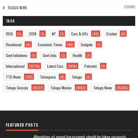
(15006)
TELUGU NEWS
TAGS
1930
(5)
2018
(1)
AP
(1)
Cars & UV's
(49)
Cricket
(6)
Devotional
(4)
Economic Times
(46)
Gadgets
(1)
Govt Initiatives
(1)
Govt Jobs
(3)
Health
(1)
International
(10716)
Latest Cars
(1896)
Patriotic
(1)
TTD News
(138)
Telangana
(8)
Telugu
(6)
Telugu Gossips
(4237)
Telugu Movies
(8655)
Telugu News
(15006)
FEATURED POSTS
Allegations of sexual harassment should be taken seriously: