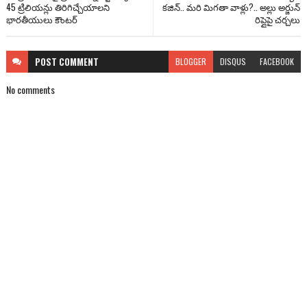
45 ట్రిలియన్లు తిరిగిచ్చేయాలని
కజిన్.. మరి మిగతా వాళ్లు?.. అల్లు అర్జున్
భారతీయులు కౌంటర్
రిప్లైపై చర్చలు
POST
COMMENT
BLOGGER
DISQUS
FACEBOOK
No comments