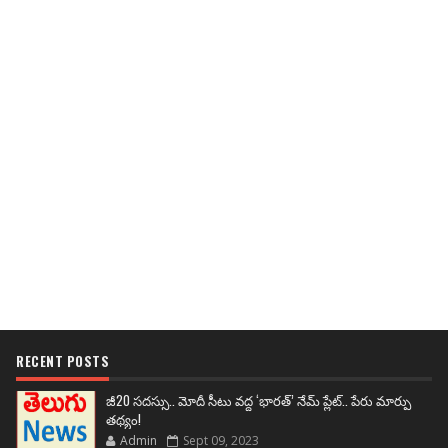
RECENT POSTS
జీ20 సదస్సు.. మోదీ సీటు వద్ద ‘భారత్’ నేమ్ ప్లేట్‌.. పేరు మార్పు
తథ్యం!
Admin
Sept 09, 2023