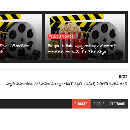
TELUGU MOVIES
ోట్లు.. విదేశాల్లోనూ
Pushpa The Rule : పుష్ప గాడి ఇల్లు చూశారా?
న్’
రాజభవనంలా ఉందే.. లీక్ చేసిన రష్మిక
NEXT
హృదయవిదారకం: సామూహిక హత్యాచారంతో మృతి.. కుమార్తె చితిలోకి దూకిన తండ్రి
BLOGGER
DISQUS
FACEBOOK