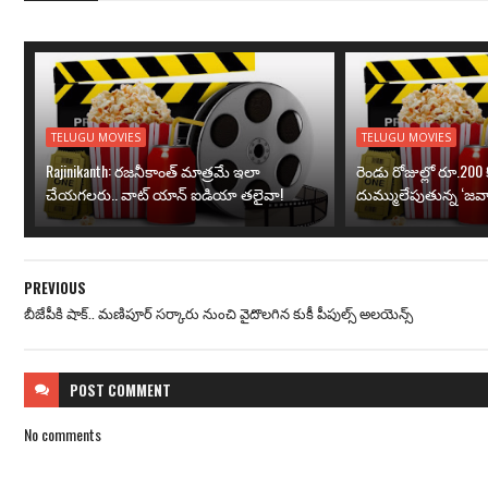
TELUGU MOVIES
TELUGU MOVIES
Rajinikanth: రజనీకాంత్ మాత్రమే ఇలా
రెండు రోజుల్లో రూ.200 క
చేయగలరు.. వాట్ యాన్ ఐడియా తలైవా!
దుమ్ములేపుతున్న ‘జవా
PREVIOUS
బీజేపీకి షాక్.. మణిపూర్ సర్కారు నుంచి వైదొలగిన కుకీ పీపుల్స్ అలయెన్స్
POST
COMMENT
No comments