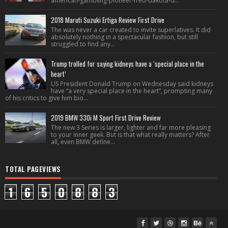
american-gambling-pioneer-fred-dakota-d...
2018 Maruti Suzuki Ertiga Review First Drive
The was never a car created to invite superlatives. It did
absolutely nothing in a spectacular fashion, but still
struggled to find any...
Trump trolled for saying kidneys have a ‘special place in the
heart’
US President Donald Trump on Wednesday said kidneys
have “a very special place in the heart”, prompting many
of his critics to give him bio...
2019 BMW 330i M Sport First Drive Review
The new 3 Series is larger, lighter and far more pleasing
to your inner geek. But is that what really matters? After
all, even BMW define...
TOTAL PAGEVIEWS
1
6
5
0
8
8
3