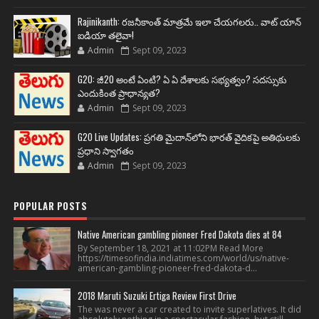
Rajinikanth: రజనీకాంత్ మాత్రమే ఇలా చేయగలరు.. వాట్ యాన్
ఐడియా తలైవా!
Admin
Sept 09, 2023
G20: జీ20 అంటే ఏంటి? ఏ ఏ దేశాలకు సభ్యత్వం? సదస్సుకు
ఎందుకింత ప్రాధాన్యత?
Admin
Sept 09, 2023
G20 Live Updates: ప్రగతి మైదాన్‌లోని భారత్ వైదికపై అతిథులకు
ప్రధాని స్వాగతం
Admin
Sept 09, 2023
POPULAR POSTS
Native American gambling pioneer Fred Dakota dies at 84
By September 18, 2021 at 11:02PM Read More
https://timesofindia.indiatimes.com/world/us/native-
american-gambling-pioneer-fred-dakota-d...
2018 Maruti Suzuki Ertiga Review First Drive
The was never a car created to invite superlatives. It did