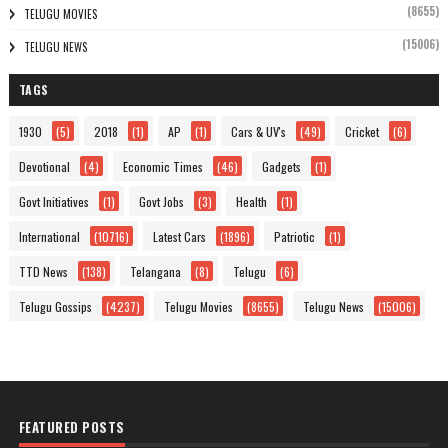
(8655)
TELUGU MOVIES
(15006)
TELUGU NEWS
TAGS
1930
(5)
2018
(1)
AP
(1)
Cars & UV's
(49)
Cricket
(6)
Devotional
(4)
Economic Times
(46)
Gadgets
(1)
Govt Initiatives
(1)
Govt Jobs
(3)
Health
(1)
International
(10716)
Latest Cars
(1896)
Patriotic
(1)
TTD News
(138)
Telangana
(8)
Telugu
(6)
Telugu Gossips
(4237)
Telugu Movies
(8655)
Telugu News
(15006)
FEATURED POSTS