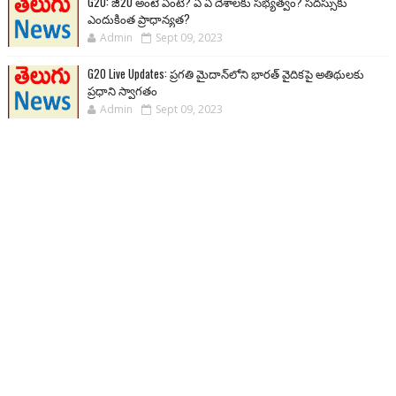
G20: జీ20 అంటే ఏంటి? ఏ ఏ దేశాలకు సభ్యత్వం? సదస్సుకు
ఎందుకింత ప్రాధాన్యత?
Admin
Sept 09, 2023
G20 Live Updates: ప్రగతి మైదాన్‌లోని భారత్ వైదికపై అతిథులకు
ప్రధాని స్వాగతం
Admin
Sept 09, 2023