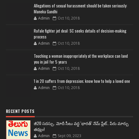
Allegations of sexual harassment should be taken seriously:
Maneka Gandhi
Admin
Oct 10, 2018
Rafale fighter jet deal: SC seeks details of decision-making
process
Admin
Oct 10, 2018
Touching a woman inappropriately at the workplace can land
you in jail for 5 years
Admin
Oct 10, 2018
1 in 20 suffers from depression; know how to help a loved one
Admin
Oct 10, 2018
RECENT POSTS
జీ20 సదస్సు.. మోదీ సీటు వద్ద ‘భారత్’ నేమ్ ప్లేట్‌.. పేరు మార్పు
తథ్యం!
Admin
Sept 09, 2023