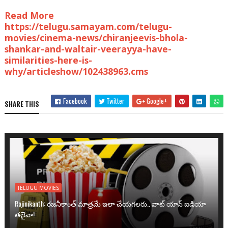
Read More
https://telugu.samayam.com/telugu-
movies/cinema-news/chiranjeevis-bhola-
shankar-and-waltair-veerayya-have-
similarities-here-is-
why/articleshow/102438963.cms
Facebook
Twitter
Google+
SHARE THIS
TELUGU MOVIES
Rajinikanth: రజనీకాంత్ మాత్రమే ఇలా చేయగలరు.. వాట్ యాన్ ఐడియా
తలైవా!