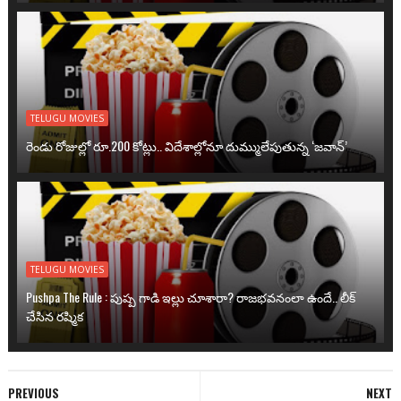
TELUGU MOVIES
రెండు రోజుల్లో రూ.200 కోట్లు.. విదేశాల్లోనూ దుమ్ములేపుతున్న ‘జవాన్’
TELUGU MOVIES
Pushpa The Rule : పుష్ప గాడి ఇల్లు చూశారా? రాజభవనంలా ఉందే.. లీక్
చేసిన రష్మిక
PREVIOUS
NEXT