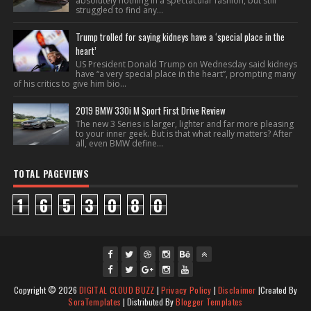
absolutely nothing in a spectacular fashion, but still
struggled to find any...
Trump trolled for saying kidneys have a ‘special place in the
heart’
US President Donald Trump on Wednesday said kidneys
have “a very special place in the heart”, prompting many
of his critics to give him bio...
2019 BMW 330i M Sport First Drive Review
The new 3 Series is larger, lighter and far more pleasing
to your inner geek. But is that what really matters? After
all, even BMW define...
TOTAL PAGEVIEWS
1
6
5
3
0
8
0
fac
twi
gpl
ins
you
Copyright ©
2026
DIGITAL CLOUD BUZZ
|
Privacy Policy
|
Disclaimer
|Created By
ebo
tte
us
J
tag
tub
SoraTemplates
| Distributed By
Blogger Templates