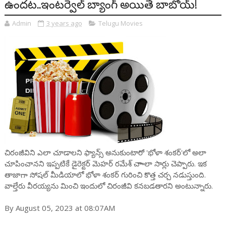
ఉందట..ఇంటర్వెల్ బ్యాంగ్ అయితే బాబోయ్!
Admin
3 years ago
Telugu Movies
చిరంజీవిని ఎలా చూడాలని ఫ్యాన్స్ అనుకుంటారో 'భోళా శంకర్‌'లో అలా
చూపించానని ఇప్పటికే డైరెక్టర్ మెహర్ రమేశ్ చాాలా సార్లు చెప్పారు. ఇక
తాజాగా సోషల్ మీడియాలో భోళా శంకర్ గురించి కొత్త చర్చ నడుస్తుంది.
వాల్తేరు వీరయ్యను మించి ఇందులో చిరంజీవి కనబడతారని అంటున్నారు.
By August 05, 2023 at 08:07AM