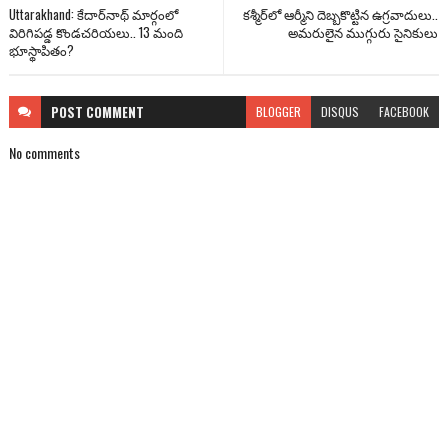
Uttarakhand: కేదార్‌నాథ్ మార్గంలో
కశ్మీర్‌లో ఆర్మీని దెబ్బకొట్టిన ఉగ్రవాదులు..
విరిగిపడ్డ కొండచరియలు.. 13 మంది
అమరులైన ముగ్గురు సైనికులు
భూస్థాపితం?
POST
COMMENT
BLOGGER
DISQUS
FACEBOOK
No comments