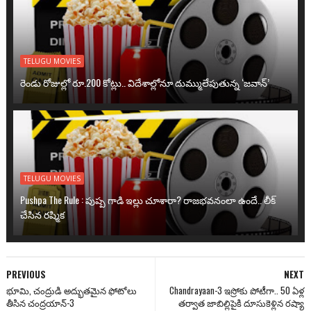
TELUGU MOVIES
రెండు రోజుల్లో రూ.200 కోట్లు.. విదేశాల్లోనూ దుమ్ములేపుతున్న ‘జవాన్’
TELUGU MOVIES
Pushpa The Rule : పుష్ప గాడి ఇల్లు చూశారా? రాజభవనంలా ఉందే.. లీక్
చేసిన రష్మిక
PREVIOUS
NEXT
భూమి, చంద్రుడి అద్భుతమైన ఫోటోలు
Chandrayaan-3 ఇస్రోకు పోటీగా.. 50 ఏళ్ల
తీసిన చంద్రయాన్-3
తర్వాత జాబిల్లిపైకి దూసుకెళ్లిన రష్యా