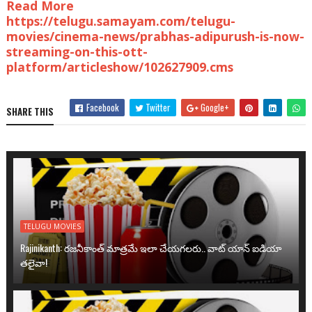
Read More
https://telugu.samayam.com/telugu-
movies/cinema-news/prabhas-adipurush-is-now-
streaming-on-this-ott-
platform/articleshow/102627909.cms
Facebook
Twitter
Google+
SHARE THIS
TELUGU MOVIES
Rajinikanth: రజనీకాంత్ మాత్రమే ఇలా చేయగలరు.. వాట్ యాన్ ఐడియా
తలైవా!