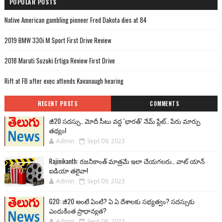
POPULAR POSTS
Native American gambling pioneer Fred Dakota dies at 84
2019 BMW 330i M Sport First Drive Review
2018 Maruti Suzuki Ertiga Review First Drive
Rift at FB after exec attends Kavanaugh hearing
RECENT POSTS
COMMENTS
జీ20 సదస్సు.. మోదీ సీటు వద్ద ‘భారత్’ నేమ్ ప్లేట్‌.. పేరు మార్పు
తథ్యం!
Admin
Sept 09, 2023
Rajinikanth: రజనీకాంత్ మాత్రమే ఇలా చేయగలరు.. వాట్ యాన్
ఐడియా తలైవా!
Admin
Sept 09, 2023
G20: జీ20 అంటే ఏంటి? ఏ ఏ దేశాలకు సభ్యత్వం? సదస్సుకు
ఎందుకింత ప్రాధాన్యత?
Admin
Sept 09, 2023