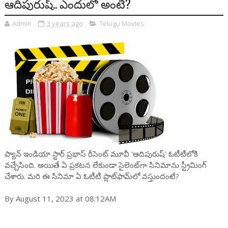
ఆదిపురుష్.. ఎందులో అంటే?
Admin
3 years ago
Telugu Movies
ప్యాన్ ఇండియా స్టార్ ప్రభాస్ రీసెంట్ మూవీ 'ఆదిపురుష్' ఓటీటీలోకి
వచ్చేసింది. అయితే ఏ ప్రకటన లేకుండా సైలెంట్‌గా సినిమాను స్ట్రీమింగ్
చేశారు. మరి ఈ సినిమా ఏ ఓటీటీ ప్లాట్‌ఫామ్‌లో వస్తుందంటే?
By August 11, 2023 at 08:12AM