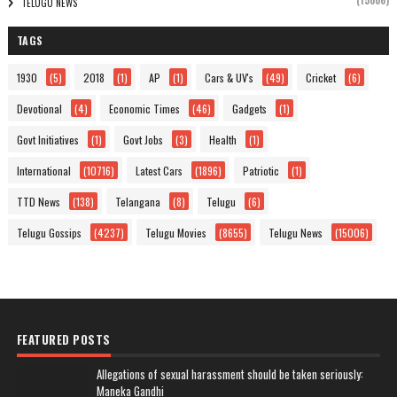
(15006)
TELUGU NEWS
TAGS
1930
(5)
2018
(1)
AP
(1)
Cars & UV's
(49)
Cricket
(6)
Devotional
(4)
Economic Times
(46)
Gadgets
(1)
Govt Initiatives
(1)
Govt Jobs
(3)
Health
(1)
International
(10716)
Latest Cars
(1896)
Patriotic
(1)
TTD News
(138)
Telangana
(8)
Telugu
(6)
Telugu Gossips
(4237)
Telugu Movies
(8655)
Telugu News
(15006)
FEATURED POSTS
Allegations of sexual harassment should be taken seriously:
Maneka Gandhi