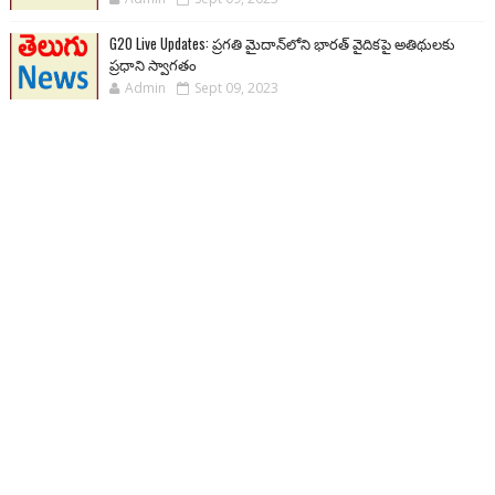
G20 Live Updates: ప్రగతి మైదాన్‌లోని భారత్ వైదికపై అతిథులకు
ప్రధాని స్వాగతం
Admin
Sept 09, 2023