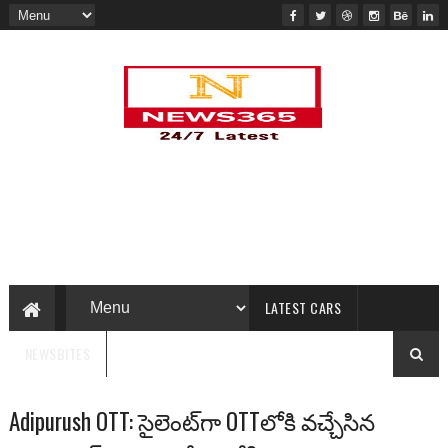
LATEST CARS
NEWSBITES
Adipurush OTT: సైలెంట్‌గా OTTలోకి వచ్చేసిన