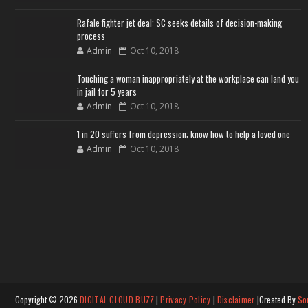
Rafale fighter jet deal: SC seeks details of decision-making
process
Admin
Oct 10, 2018
Touching a woman inappropriately at the workplace can land you
in jail for 5 years
Admin
Oct 10, 2018
1 in 20 suffers from depression; know how to help a loved one
Admin
Oct 10, 2018
Copyright ©
2026
DIGITAL CLOUD BUZZ
|
Privacy Policy
|
Disclaimer
|Created By
So