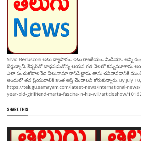
Silvio Berlusconi అటు వ్యాపారం.. ఇటు రాజకీయం.. మీడియా.. అన్ని రం
బెర్లుస్కొనీ. కేన్సర్‌తో బాధపడుతోన్న ఆయన గత నెలలో కన్నుమూశారు. అయి
ఎలా పంచుకోవాలనేది వీలునామా రాసిపెట్టారు. తాను చనిపోవడానికి ముం
అందులో తన ప్రియురాలికి కొంత ఆస్తి చెందాలని కోరుకున్నారు. By Jul
https://telugu.samayam.com/latest-news/international-news/i
year-old-girlfriend-marta-fascina-in-his-will/articleshow/10
SHARE THIS