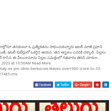
గాల్లోనూ తనకంటూ ఓ ప్రత్యేకతను సాధించుకున్నారు ఇటలీ మాజీ ప్రధాని
తే, ఇటలీ కుబేర్లులో ఒకరైన ఆయన.. తన ఆస్తులు ఎవరికి దక్కాలి.. పిల్లలు
దే రాసిన ఈ వీలునామాను పిల్లల సమక్షంలో గతవారం తెరిచి చూడగా..
y 10, 2023 at 10:50AM Read More
taly-ex-pm-silvio-berlusconi-leaves-overr900-crore-to-33-
1627485.cms
Facebook
Twitter
Google+