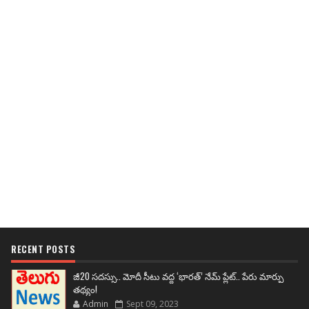
RECENT POSTS
జీ20 సదస్సు.. మోదీ సీటు వద్ద ‘భారత్’ నేమ్ ప్లేట్‌.. పేరు మార్పు
తథ్యం!
Admin
Sept 09, 2023