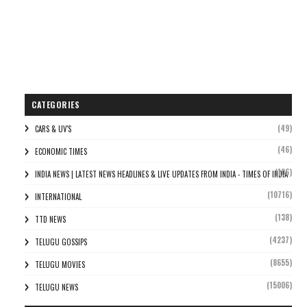
CATEGORIES
(49)
CARS & UV'S
(46)
ECONOMIC TIMES
(106)
INDIA NEWS | LATEST NEWS HEADLINES & LIVE UPDATES FROM INDIA - TIMES OF INDIA
(10716)
INTERNATIONAL
(138)
TTD NEWS
(4237)
TELUGU GOSSIPS
(8655)
TELUGU MOVIES
(15006)
TELUGU NEWS