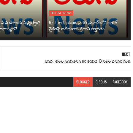
TELUGU NEWS
? ఏ ఏ దేశాలకు సభ్యత్వం?
G20 Live Updates: ప్రగతి మైదాన్‌లోని భారత్
్రాధాన్యత?
వైదికపై అతిథులకు ప్రధాని స్వాగతం
NEXT
వషద.. తలల నడపతనన కర కదపడ 13 నలల చననర మత
BLOGGER
DISQUS
FACEBOOK