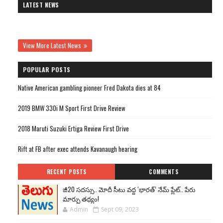
LATEST NEWS
View More Latest News
POPULAR POSTS
Native American gambling pioneer Fred Dakota dies at 84
2019 BMW 330i M Sport First Drive Review
2018 Maruti Suzuki Ertiga Review First Drive
Rift at FB after exec attends Kavanaugh hearing
RECENT POSTS
COMMENTS
జీ20 సదస్సు.. మోదీ సీటు వద్ద ‘భారత్’ నేమ్ ప్లేట్‌.. పేరు
మార్పు తథ్యం!
Admin
Sept 09, 2023