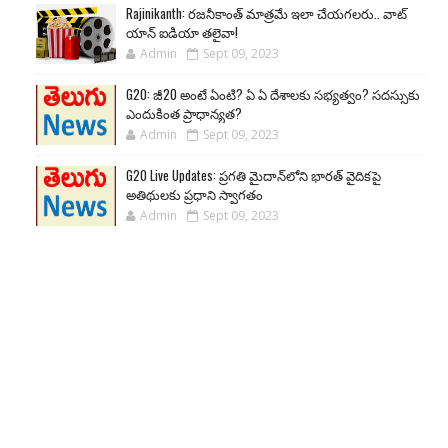
Rajinikanth: రజనీకాంత్ మాత్రమే ఇలా చేయగలరు.. వాట్
యాన్ ఐడియా తలైవా!
Admin
Sept 09, 2023
G20: జీ20 అంటే ఏంటి? ఏ ఏ దేశాలకు సభ్యత్వం? సదస్సుకు
ఎందుకింత ప్రాధాన్యత?
Admin
Sept 09, 2023
G20 Live Updates: ప్రగతి మైదాన్‌లోని భారత్ వైదికపై
అతిథులకు ప్రధాని స్వాగతం
Admin
Sept 09, 2023