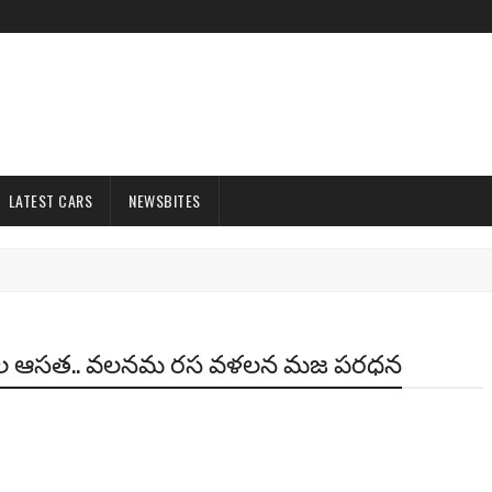
LATEST CARS
NEWSBITES
6 కటల ఆసత.. వలనమ రస వళలన మజ పరధన