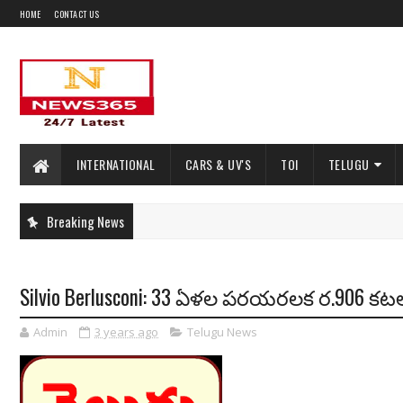
HOME
CONTACT US
INTERNATIONAL
CARS & UV'S
TOI
TELUGU
Breaking News
Silvio Berlusconi: 33 ఏళల పరయరలక ర.90
Admin
3 years ago
Telugu News