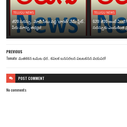
TELUGU NEWS
TELUGU NEWS
జీ20 సదస్సు.. మోదీ సీటు వద్ద ‘భారత్’ నేమ్ ప్లేట్‌..
G20: జీ20 అంటే ఏంటి
పేరు మార్పు తథ్యం!
సదస్సుకు ఎందుకింత ప
PREVIOUS
Tomato: మతకకన టమట ధర.. కపలక బనసరలన పటటకనన వయపర!
POST
COMMENT
No comments