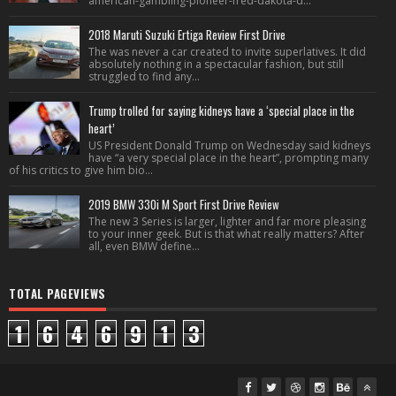
american-gambling-pioneer-fred-dakota-d...
2018 Maruti Suzuki Ertiga Review First Drive
The was never a car created to invite superlatives. It did
absolutely nothing in a spectacular fashion, but still
struggled to find any...
Trump trolled for saying kidneys have a ‘special place in the
heart’
US President Donald Trump on Wednesday said kidneys
have “a very special place in the heart”, prompting many
of his critics to give him bio...
2019 BMW 330i M Sport First Drive Review
The new 3 Series is larger, lighter and far more pleasing
to your inner geek. But is that what really matters? After
all, even BMW define...
TOTAL PAGEVIEWS
1
6
4
6
9
1
3