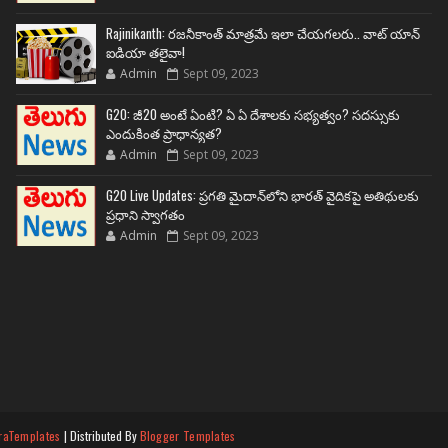
Rajinikanth: రజనీకాంత్ మాత్రమే ఇలా చేయగలరు.. వాట్ యాన్
ఐడియా తలైవా!
Admin
Sept 09, 2023
G20: జీ20 అంటే ఏంటి? ఏ ఏ దేశాలకు సభ్యత్వం? సదస్సుకు
ఎందుకింత ప్రాధాన్యత?
Admin
Sept 09, 2023
G20 Live Updates: ప్రగతి మైదాన్‌లోని భారత్ వైదికపై అతిథులకు
ప్రధాని స్వాగతం
Admin
Sept 09, 2023
raTemplates
| Distributed By
Blogger Templates