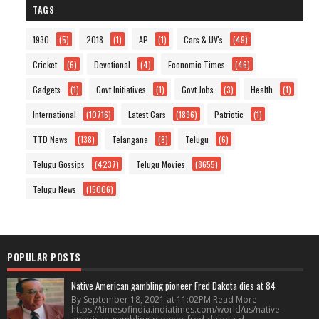
TAGS
1930
(5)
2018
(1)
AP
(1)
Cars & UV's
(49)
Cricket
(6)
Devotional
(4)
Economic Times
(46)
Gadgets
(1)
Govt Initiatives
(1)
Govt Jobs
(3)
Health
(1)
International
(10716)
Latest Cars
(1896)
Patriotic
(1)
TTD News
(138)
Telangana
(8)
Telugu
(6)
Telugu Gossips
(4237)
Telugu Movies
(8655)
Telugu News
(15006)
POPULAR POSTS
Native American gambling pioneer Fred Dakota dies at 84
By September 18, 2021 at 11:02PM Read More
https://timesofindia.indiatimes.com/world/us/native-