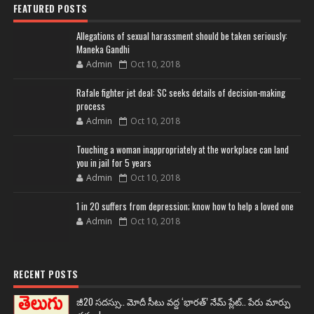
FEATURED POSTS
Allegations of sexual harassment should be taken seriously:
Maneka Gandhi
Admin
Oct 10, 2018
Rafale fighter jet deal: SC seeks details of decision-making
process
Admin
Oct 10, 2018
Touching a woman inappropriately at the workplace can land
you in jail for 5 years
Admin
Oct 10, 2018
1 in 20 suffers from depression; know how to help a loved one
Admin
Oct 10, 2018
RECENT POSTS
జీ20 సదస్సు.. మోదీ సీటు వద్ద ‘భారత్’ నేమ్ ప్లేట్‌.. పేరు మార్పు