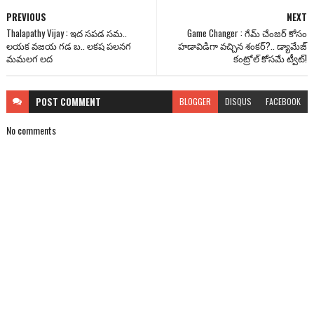
PREVIOUS
NEXT
Thalapathy Vijay : ఇద సపడ సమ..
Game Changer : గేమ్ చేంజర్ కోసం
లయక వజయ గడ బ.. లకష పలనగ
హడావిడిగా వచ్చిన శంకర్?.. డ్యామేజ్
మమలగ లద
కంట్రోల్ కోసమే ట్వీట్!
POST
COMMENT
BLOGGER
DISQUS
FACEBOOK
No comments