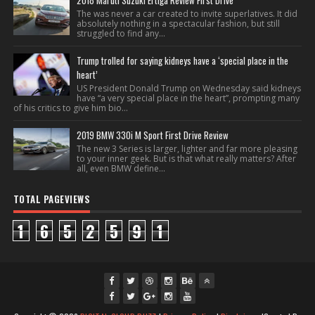
2018 Maruti Suzuki Ertiga Review First Drive
The was never a car created to invite superlatives. It did
absolutely nothing in a spectacular fashion, but still
struggled to find any...
Trump trolled for saying kidneys have a ‘special place in the
heart’
US President Donald Trump on Wednesday said kidneys
have “a very special place in the heart”, prompting many
of his critics to give him bio...
2019 BMW 330i M Sport First Drive Review
The new 3 Series is larger, lighter and far more pleasing
to your inner geek. But is that what really matters? After
all, even BMW define...
TOTAL PAGEVIEWS
1
6
5
2
5
9
1
fac
twi
gpl
ins
you