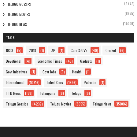
(4237)
TELUGU GOSSIPS
(8655)
TELUGU MOVIES
(15006)
TELUGU NEWS
TAGS
1930
(5)
2018
(1)
AP
(1)
Cars & UV's
(49)
Cricket
(6)
Devotional
(4)
Economic Times
(46)
Gadgets
(1)
Govt Initiatives
(1)
Govt Jobs
(3)
Health
(1)
International
(10716)
Latest Cars
(1896)
Patriotic
(1)
TTD News
(138)
Telangana
(8)
Telugu
(6)
Telugu Gossips
(4237)
Telugu Movies
(8655)
Telugu News
(15006)