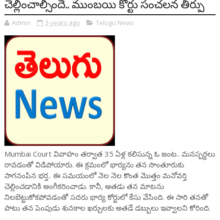
చెల్లించాల్సిందే.. ముంబయి కోర్టు సంచలన తీర్పు
Admin
3 years ago
Telugu News
Mumbai Court వివాహం తర్వాత 35 ఏళ్ల కలిసున్న ఓ జంట.. మనస్పర్ధలు
రావడంతో విడిపోయారు. ఈ క్రమంలో భార్యను తన సొంతూరుకు
సాగనంపిన భర్త.. ఈ సమయంలో నెల నెల కొంత మొత్తం మనోవర్తి
చెల్లించడానికి అంగీకరించాడు. కానీ, అతడు తన మాటను
నిలబెట్టుకోకపోవడంతో సదరు భార్య కోర్టులో కేసు వేసింది. ఈ సారి తనతో
పాటు తన పెంపుడు శునకాల ఖర్చులకు అతడే డబ్బులు ఇవ్వాలని కోరింది.