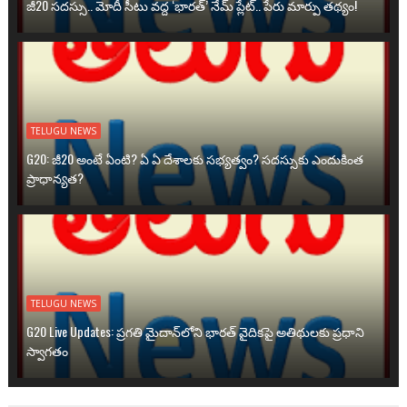
జీ20 సదస్సు.. మోదీ సీటు వద్ద ‘భారత్’ నేమ్ ప్లేట్‌.. పేరు మార్పు తథ్యం!
TELUGU NEWS
G20: జీ20 అంటే ఏంటి? ఏ ఏ దేశాలకు సభ్యత్వం? సదస్సుకు ఎందుకింత
ప్రాధాన్యత?
TELUGU NEWS
G20 Live Updates: ప్రగతి మైదాన్‌లోని భారత్ వైదికపై అతిథులకు ప్రధాని
స్వాగతం