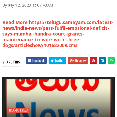
By July 12, 2023 at 07:43AM
Read More https://telugu.samayam.com/latest-
news/india-news/pets-fulfil-emotional-deficit-
says-mumbai-bandra-court-grants-
maintenance-to-wife-with-three-
dogs/articleshow/101682009.cms
Facebook
Twitter
Google+
SHARE THIS
TELUGU NEWS