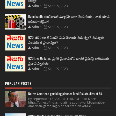
తథ్యం!
Admin
Sept 09, 2023
Rajinikanth: రజనీకాంత్ మాత్రమే ఇలా చేయగలరు.. వాట్ యాన్
ఐడియా తలైవా!
Admin
Sept 09, 2023
G20: జీ20 అంటే ఏంటి? ఏ ఏ దేశాలకు సభ్యత్వం? సదస్సుకు
ఎందుకింత ప్రాధాన్యత?
Admin
Sept 09, 2023
G20 Live Updates: ప్రగతి మైదాన్‌లోని భారత్ వైదికపై అతిథులకు
ప్రధాని స్వాగతం
Admin
Sept 09, 2023
POPULAR POSTS
Native American gambling pioneer Fred Dakota dies at 84
By September 18, 2021 at 11:02PM Read More
https://timesofindia.indiatimes.com/world/us/native-
american-gambling-pioneer-fred-dakota-d...