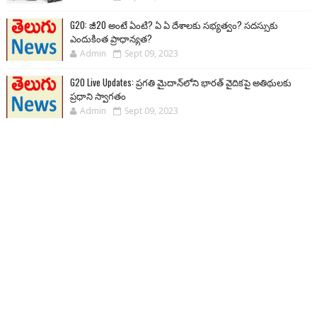
G20: జీ20 అంటే ఏంటి? ఏ ఏ దేశాలకు సభ్యత్వం? సదస్సుకు
ఎందుకింత ప్రాధాన్యత?
Admin
Sept 09, 2023
G20 Live Updates: ప్రగతి మైదాన్‌లోని భారత్ వైదికపై అతిథులకు
ప్రధాని స్వాగతం
Admin
Sept 09, 2023