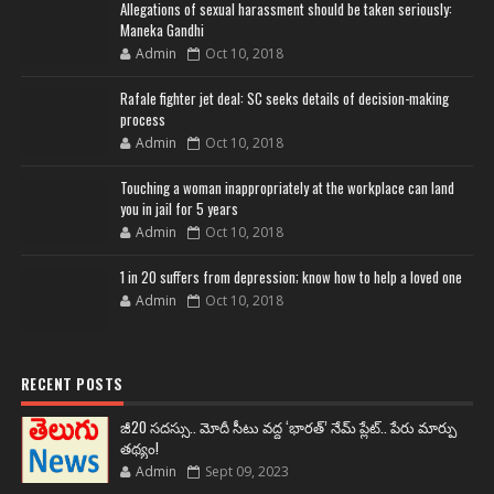
Allegations of sexual harassment should be taken seriously:
Maneka Gandhi
Admin
Oct 10, 2018
Rafale fighter jet deal: SC seeks details of decision-making
process
Admin
Oct 10, 2018
Touching a woman inappropriately at the workplace can land
you in jail for 5 years
Admin
Oct 10, 2018
1 in 20 suffers from depression; know how to help a loved one
Admin
Oct 10, 2018
RECENT POSTS
జీ20 సదస్సు.. మోదీ సీటు వద్ద ‘భారత్’ నేమ్ ప్లేట్‌.. పేరు మార్పు
తథ్యం!
Admin
Sept 09, 2023