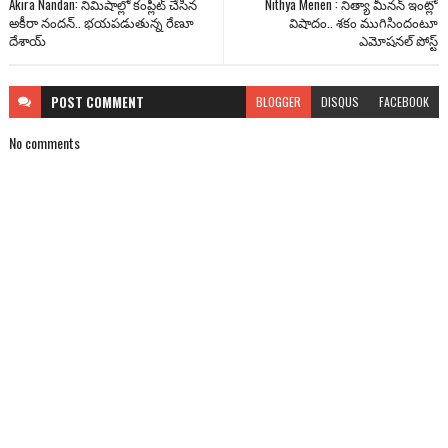
Akira Nandan: నిమిషాల్లో కంప్లీట్ చేసిన
Nithya Menen : నిత్యా మీనన్ ఇంట్లో
అకీరా నంద‌న్‌.. భ‌య‌పడుతున్న రేణూ
విషాదం.. శకం ముగిసిందంటూ
దేశాయ్‌
ఎమోషనల్ పోస్ట్
POST
COMMENT
BLOGGER
DISQUS
FACEBOOK
No comments