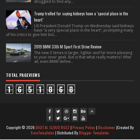
struggled to find any...
Trump trolled for saying kidneys have a ‘special place in the
heart’
US President Donald Trump on Wednesday said kidneys
have “a very special place in the heart”, prompting many
of his critics to give him bio...
2019 BMW 330i M Sport First Drive Review
The new 3 Series is larger, lighter and far more pleasing
to your inner geek. But is that what really matters? After
all, even BMW define...
TOTAL PAGEVIEWS
1
6
5
1
8
6
8
fac
twi
gpl
ins
you
Copyright ©
2026
DIGITAL CLOUD BUZZ
|
Privacy Policy
|
Disclaimer
|Created By
ebo
tte
us
J
tag
tub
SoraTemplates
| Distributed By
Blogger Templates
ok
J
r
Joi
oin
ra
e
Jo