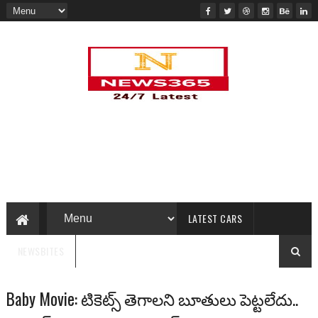
LATEST CARS
NEWSBITES
Baby Movie: టికెట్స్ తెగాల‌ని బూతులు పెట్ట‌లేదు..