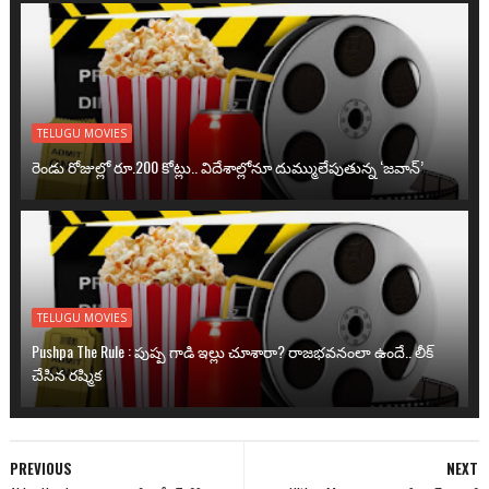
TELUGU MOVIES
రెండు రోజుల్లో రూ.200 కోట్లు.. విదేశాల్లోనూ దుమ్ములేపుతున్న ‘జవాన్’
TELUGU MOVIES
Pushpa The Rule : పుష్ప గాడి ఇల్లు చూశారా? రాజభవనంలా ఉందే.. లీక్
చేసిన రష్మిక
PREVIOUS
NEXT