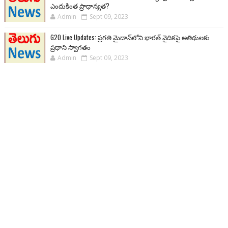
ఎందుకింత ప్రాధాన్యత?
Admin
Sept 09, 2023
G20 Live Updates: ప్రగతి మైదాన్‌లోని భారత్ వైదికపై అతిథులకు
ప్రధాని స్వాగతం
Admin
Sept 09, 2023