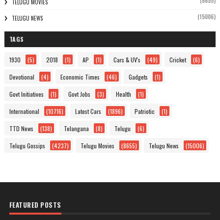
(8655)
TELUGU MOVIES
(15006)
TELUGU NEWS
TAGS
1930
(5)
2018
(1)
AP
(1)
Cars & UV's
(49)
Cricket
(6)
Devotional
(4)
Economic Times
(46)
Gadgets
(1)
Govt Initiatives
(1)
Govt Jobs
(3)
Health
(1)
International
(10716)
Latest Cars
(1896)
Patriotic
(1)
TTD News
(138)
Telangana
(8)
Telugu
(6)
Telugu Gossips
(4237)
Telugu Movies
(8655)
Telugu News
(15006)
FEATURED POSTS