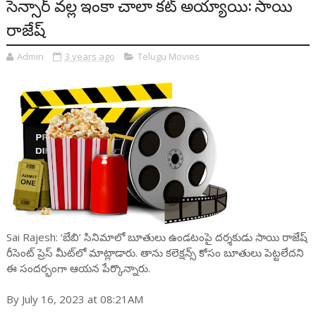
సెన్సార్ వల్ల ఇంకా చాలా కట్ అయ్యాయి: సాయి
రాజేష్
Admin
3 years ago
Telugu Movies
Sai Rajesh: ‘బేబి’ సినిమాలో బూతులు ఉండ‌టంపై ద‌ర్శ‌కుడు సాయి రాజేష్
రీసెంట్ ప్రెస్ మీట్‌లో మాట్లాడారు. తాను క‌లెక్ష‌న్స్ కోసం బూతులు పెట్ట‌లేద‌ని
ఈ సంద‌ర్భంగా ఆయ‌న పేర్కొన్నారు.
By July 16, 2023 at 08:21AM