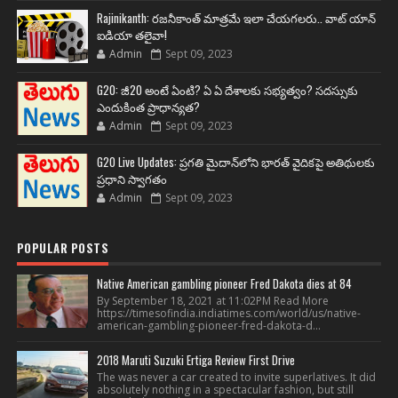
Rajinikanth: రజనీకాంత్ మాత్రమే ఇలా చేయగలరు.. వాట్ యాన్
ఐడియా తలైవా!
Admin
Sept 09, 2023
G20: జీ20 అంటే ఏంటి? ఏ ఏ దేశాలకు సభ్యత్వం? సదస్సుకు
ఎందుకింత ప్రాధాన్యత?
Admin
Sept 09, 2023
G20 Live Updates: ప్రగతి మైదాన్‌లోని భారత్ వైదికపై అతిథులకు
ప్రధాని స్వాగతం
Admin
Sept 09, 2023
POPULAR POSTS
Native American gambling pioneer Fred Dakota dies at 84
By September 18, 2021 at 11:02PM Read More
https://timesofindia.indiatimes.com/world/us/native-
american-gambling-pioneer-fred-dakota-d...
2018 Maruti Suzuki Ertiga Review First Drive
The was never a car created to invite superlatives. It did
absolutely nothing in a spectacular fashion, but still