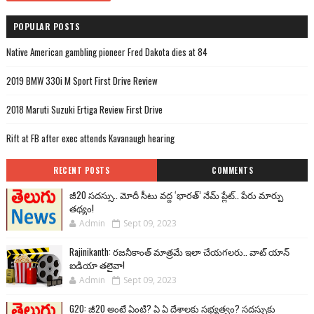
POPULAR POSTS
Native American gambling pioneer Fred Dakota dies at 84
2019 BMW 330i M Sport First Drive Review
2018 Maruti Suzuki Ertiga Review First Drive
Rift at FB after exec attends Kavanaugh hearing
RECENT POSTS
COMMENTS
జీ20 సదస్సు.. మోదీ సీటు వద్ద ‘భారత్’ నేమ్ ప్లేట్‌.. పేరు మార్పు
తథ్యం!
Admin
Sept 09, 2023
Rajinikanth: రజనీకాంత్ మాత్రమే ఇలా చేయగలరు.. వాట్ యాన్
ఐడియా తలైవా!
Admin
Sept 09, 2023
G20: జీ20 అంటే ఏంటి? ఏ ఏ దేశాలకు సభ్యత్వం? సదస్సుకు