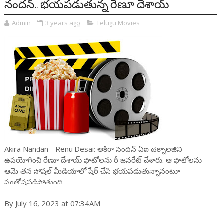
నంద‌న్‌.. భ‌య‌పడుతున్న రేణూ దేశాయ్‌
Admin
3 years ago
Telugu Movies
Akira Nandan - Renu Desai: అకీరా నంద‌న్ ఏఐ టెక్నాల‌జీని
ఉప‌యోగించి రేణూ దేశాయ్ ఫొటోల‌ను రీ జ‌న‌రేట్ చేశారు. ఆ ఫొటోల‌ను
ఆమె త‌న సోష‌ల్ మీడియాలో షేర్ చేసి భ‌య‌ప‌డుతున్నానంటూ
సంతోష‌ప‌డిపోతుంది.
By July 16, 2023 at 07:34AM