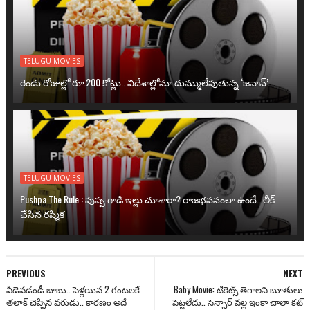
TELUGU MOVIES
రెండు రోజుల్లో రూ.200 కోట్లు.. విదేశాల్లోనూ దుమ్ములేపుతున్న ‘జవాన్’
TELUGU MOVIES
Pushpa The Rule : పుష్ప గాడి ఇల్లు చూశారా? రాజభవనంలా ఉందే.. లీక్
చేసిన రష్మిక
PREVIOUS
NEXT
వీడెవడండీ బాబు.. పెళ్లయిన 2 గంటలకే
Baby Movie: టికెట్స్ తెగాల‌ని బూతులు
తలాక్ చెప్పిన వరుడు.. కారణం అదే
పెట్ట‌లేదు.. సెన్సార్ వల్ల ఇంకా చాలా కట్