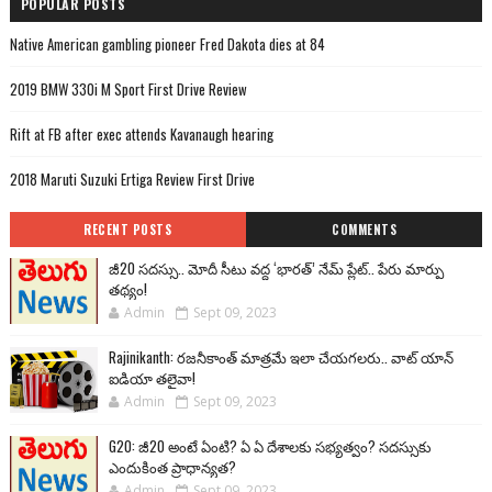
POPULAR POSTS
Native American gambling pioneer Fred Dakota dies at 84
2019 BMW 330i M Sport First Drive Review
Rift at FB after exec attends Kavanaugh hearing
2018 Maruti Suzuki Ertiga Review First Drive
RECENT POSTS
COMMENTS
జీ20 సదస్సు.. మోదీ సీటు వద్ద ‘భారత్’ నేమ్ ప్లేట్‌.. పేరు మార్పు
తథ్యం!
Admin
Sept 09, 2023
Rajinikanth: రజనీకాంత్ మాత్రమే ఇలా చేయగలరు.. వాట్ యాన్
ఐడియా తలైవా!
Admin
Sept 09, 2023
G20: జీ20 అంటే ఏంటి? ఏ ఏ దేశాలకు సభ్యత్వం? సదస్సుకు
ఎందుకింత ప్రాధాన్యత?
Admin
Sept 09, 2023