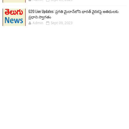
G20 Live Updates: ప్రగతి మైదాన్‌లోని భారత్ వైదికపై అతిథులకు
ప్రధాని స్వాగతం
Admin
Sept 09, 2023