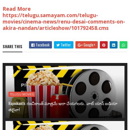
Read More
https://telugu.samayam.com/telugu-
movies/cinema-news/renu-desai-comments-on-
akira-nandan/articleshow/101792458.cms
Facebook
Twitter
Google+
SHARE THIS
TELUGU MOVIES
Rajinikanth: రజనీకాంత్ మాత్రమే ఇలా చేయగలరు.. వాట్ యాన్ ఐడియా
తలైవా!