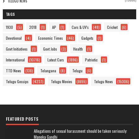
(15006)
TELUGU NEWS
TAGS
1930
(5)
2018
(1)
AP
(1)
Cars & UV's
(49)
Cricket
(6)
Devotional
(4)
Economic Times
(46)
Gadgets
(1)
Govt Initiatives
(1)
Govt Jobs
(3)
Health
(1)
International
(10716)
Latest Cars
(1896)
Patriotic
(1)
TTD News
(138)
Telangana
(8)
Telugu
(6)
Telugu Gossips
(4237)
Telugu Movies
(8655)
Telugu News
(15006)
FEATURED POSTS
Allegations of sexual harassment should be taken seriously:
Maneka Gandhi