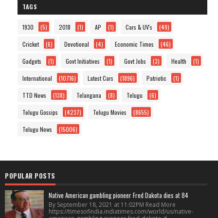
TAGS
1930
(5)
2018
(1)
AP
(1)
Cars & UV's
(49)
Cricket
(6)
Devotional
(4)
Economic Times
(46)
Gadgets
(1)
Govt Initiatives
(1)
Govt Jobs
(3)
Health
(1)
International
(10716)
Latest Cars
(1896)
Patriotic
(1)
TTD News
(138)
Telangana
(8)
Telugu
(6)
Telugu Gossips
(4237)
Telugu Movies
(8655)
Telugu News
(15006)
POPULAR POSTS
Native American gambling pioneer Fred Dakota dies at 84
By September 18, 2021 at 11:02PM Read More
https://timesofindia.indiatimes.com/world/us/native-