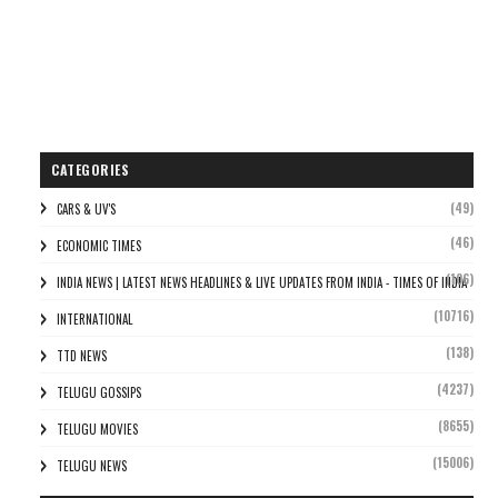
CATEGORIES
(49)
CARS & UV'S
(46)
ECONOMIC TIMES
(106)
INDIA NEWS | LATEST NEWS HEADLINES & LIVE UPDATES FROM INDIA - TIMES OF INDIA
(10716)
INTERNATIONAL
(138)
TTD NEWS
(4237)
TELUGU GOSSIPS
(8655)
TELUGU MOVIES
(15006)
TELUGU NEWS