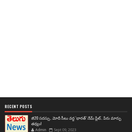
RECENT POSTS
జీ20 సదస్సు.. మోదీ సీటు వద్ద ‘భారత్’ నేమ్ ప్లేట్‌.. పేరు మార్పు
తథ్యం!
Admin
Sept 09, 2023