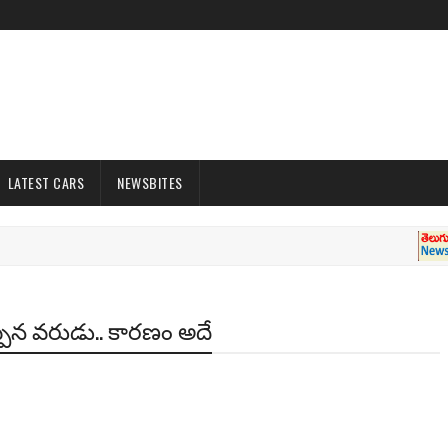
LATEST CARS
NEWSBITES
T
్పిన వరుడు.. కారణం అదే