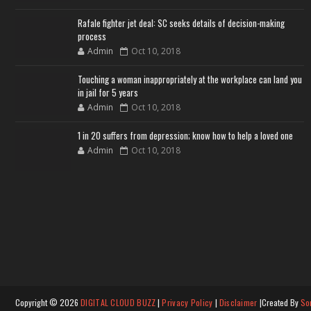
Rafale fighter jet deal: SC seeks details of decision-making
process
Admin
Oct 10, 2018
Touching a woman inappropriately at the workplace can land you
in jail for 5 years
Admin
Oct 10, 2018
1 in 20 suffers from depression; know how to help a loved one
Admin
Oct 10, 2018
Copyright ©
2026
DIGITAL CLOUD BUZZ
|
Privacy Policy
|
Disclaimer
|Created By
So