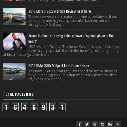
american-gambling-pioneer-fred-dakota-d...
2018 Maruti Suzuki Ertiga Review First Drive
The was never a car created to invite superlatives. It did
absolutely nothing in a spectacular fashion, but still
struggled to find any...
Trump trolled for saying kidneys have a ‘special place in the
heart’
US President Donald Trump on Wednesday said kidneys
have “a very special place in the heart”, prompting many
of his critics to give him bio...
2019 BMW 330i M Sport First Drive Review
The new 3 Series is larger, lighter and far more pleasing
to your inner geek. But is that what really matters? After
all, even BMW define...
TOTAL PAGEVIEWS
1
6
4
6
9
3
1