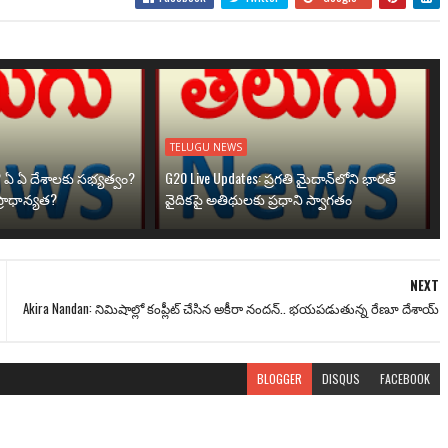
TELUGU NEWS
? ఏ ఏ దేశాలకు సభ్యత్వం?
G20 Live Updates: ప్రగతి మైదాన్‌లోని భారత్
్రాధాన్యత?
వైదికపై అతిథులకు ప్రధాని స్వాగతం
NEXT
Akira Nandan: నిమిషాల్లో కంప్లీట్ చేసిన అకీరా నంద‌న్‌.. భ‌య‌పడుతున్న రేణూ దేశాయ్‌
BLOGGER
DISQUS
FACEBOOK