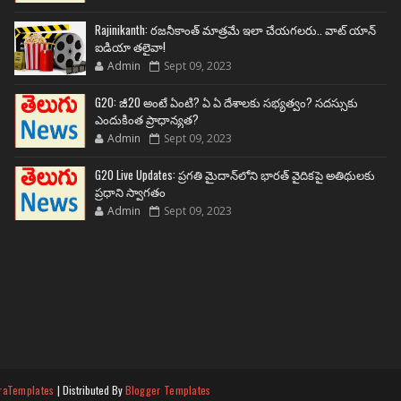
Rajinikanth: రజనీకాంత్ మాత్రమే ఇలా చేయగలరు.. వాట్ యాన్
ఐడియా తలైవా!
Admin
Sept 09, 2023
G20: జీ20 అంటే ఏంటి? ఏ ఏ దేశాలకు సభ్యత్వం? సదస్సుకు
ఎందుకింత ప్రాధాన్యత?
Admin
Sept 09, 2023
G20 Live Updates: ప్రగతి మైదాన్‌లోని భారత్ వైదికపై అతిథులకు
ప్రధాని స్వాగతం
Admin
Sept 09, 2023
raTemplates
| Distributed By
Blogger Templates