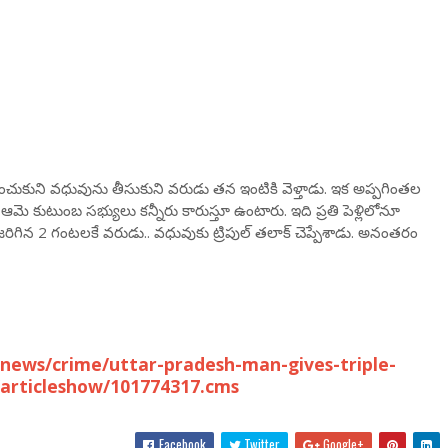
ించుకుని వధువును తీసుకుని వరుడు తన ఇంటికి వెళ్తాడు. ఇక అప్పగింతల
ె కుటుంబ సభ్యులు కన్నీరు కారుస్తూ ఉంటారు. ఇది ప్రతి పెళ్లిలోనూ
హం జరిగిన 2 గంటలకే వరుడు.. వధువుకు ట్రిపుల్ తలాక్ చెప్పేశాడు. అనంతరం
news/crime/uttar-pradesh-man-gives-triple-
/articleshow/101774317.cms
Facebook
Twitter
Google+