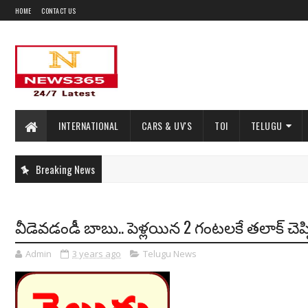
HOME
CONTACT US
INTERNATIONAL
CARS & UV'S
TOI
TELUGU
Breaking News
వీడెవడండీ బాబు.. పెళ్లయిన 2 గంటలకే తలాక్ చెప
Admin
3 years ago
Telugu News