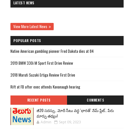
LATEST NEWS
View More Latest News
POPULAR POSTS
Native American gambling pioneer Fred Dakota dies at 84
2019 BMW 330i M Sport First Drive Review
2018 Maruti Suzuki Ertiga Review First Drive
Rift at FB after exec attends Kavanaugh hearing
RECENT POSTS
COMMENTS
జీ20 సదస్సు.. మోదీ సీటు వద్ద ‘భారత్’ నేమ్ ప్లేట్‌.. పేరు
మార్పు తథ్యం!
Admin
Sept 09, 2023