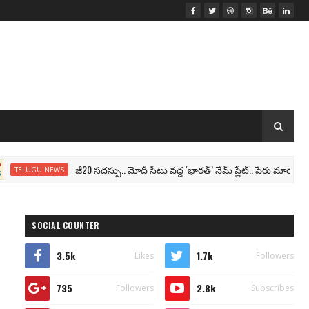
జీ20 సదస్సు.. మోదీ సీటు వద్ద ‘భారత్’ నేమ్ ప్లేట్‌.. పేరు మార్పు తథ్యం!
ELUGU NEWS
SOCIAL COUNTER
3.5k
1.7k
Likes
Followers
735
2.8k
Followers
Subscribes