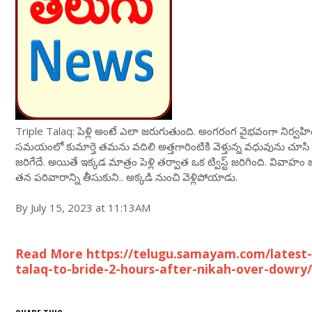
Triple Talaq: పెళ్లి అంటే ఎలా జరుగుతుంది. అంగరంగ వైభవంగా నిర్వహ
సమయంలో కుమార్తె తమను వదిలి అత్తగారింటికి వెళ్తున్న వధువును చూసి ఆమ
జరిగేదే. అయితే ఇక్కడ మాత్రం పెళ్లి తర్వాత ఒక ట్విస్ట్ జరిగింది. వివా
తన పరివారాన్ని తీసుకుని.. అక్కడి నుంచి వెళ్లిపోయాడు.
By July 15, 2023 at 11:13AM
Read More https://telugu.samayam.com/latest-
talaq-to-bride-2-hours-after-nikah-over-dowry