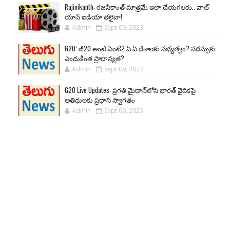
Rajinikanth: రజనీకాంత్ మాత్రమే ఇలా చేయగలరు.. వాట్
యాన్ ఐడియా తలైవా!
Admin
Sept 09, 2023
G20: జీ20 అంటే ఏంటి? ఏ ఏ దేశాలకు సభ్యత్వం? సదస్సుకు
ఎందుకింత ప్రాధాన్యత?
Admin
Sept 09, 2023
G20 Live Updates: ప్రగతి మైదాన్‌లోని భారత్ వైదికపై
అతిథులకు ప్రధాని స్వాగతం
Admin
Sept 09, 2023