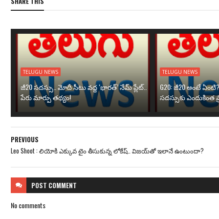
SHARE THIS
TELUGU NEWS
TELUGU NEWS
జీ20 సదస్సు.. మోదీ సీటు వద్ద ‘భారత్’ నేమ్ ప్లేట్‌..
G20: జీ20 అంటే ఏంటి
పేరు మార్పు తథ్యం!
సదస్సుకు ఎందుకింత ప
PREVIOUS
Leo Shoot : లియోకి ఎక్కువ టైం తీసుకున్న లోకేష్.. విజయ్‌తో ఇలానే ఉంటుందా?
POST
COMMENT
No comments