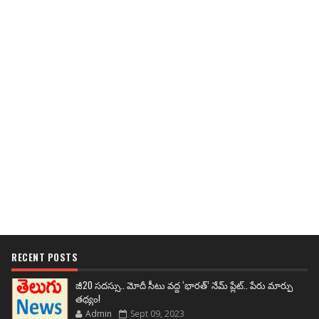
RECENT POSTS
జీ20 సదస్సు.. మోదీ సీటు వద్ద ‘భారత్’ నేమ్ ప్లేట్‌.. పేరు మార్పు
తథ్యం!
Admin
Sept 09, 2023