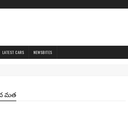
LATEST CARS
NEWSBITES
మద మత