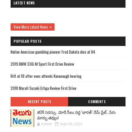
LATEST NEWS
View More Latest News
POPULAR POSTS
Native American gambling pioneer Fred Dakota dies at 84
2019 BMW 330i M Sport First Drive Review
Rift at FB after exec attends Kavanaugh hearing
2018 Maruti Suzuki Ertiga Review First Drive
RECENT POSTS
COMMENTS
జీ20 సదస్సు.. మోదీ సీటు వద్ద ‘భారత్’ నేమ్ ప్లేట్‌.. పేరు
మార్పు తథ్యం!
Admin
Sept 09, 2023