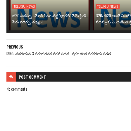
TELUGU NEWS
TELUGU NEWS
జీ20 సదస్సు.. మోదీ సీటు వద్ద ‘భారత్’ నేమ్ ప్లేట్‌..
G20: జీ20 అంటే ఏంటి
పేరు మార్పు తథ్యం!
సదస్సుకు ఎందుకింత ప
PREVIOUS
ISRO: చదరయన-3 పరయగనక సరవ సదద.. షరల కలక పరకరయ పరత
POST
COMMENT
No comments