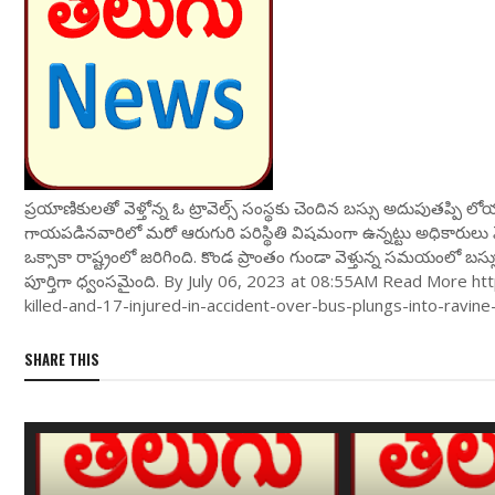
ప్రయాణికులతో వెళ్తోన్న ఓ ట్రావెల్స్ సంస్థకు చెందిన బస్సు అదుపుత
గాయపడినవారిలో మరో ఆరుగురి పరిస్థితి విషమంగా ఉన్నట్టు అధికారులు వె
ఒక్సాకా రాష్ట్రంలో జరిగింది. కొండ ప్రాంతం గుండా వెళ్తున్న సమయంలో బస్
పూర్తిగా ధ్వంసమైంది. By July 06, 2023 at 08:55AM Read More 
killed-and-17-injured-in-accident-over-bus-plungs-into-ravi
SHARE THIS