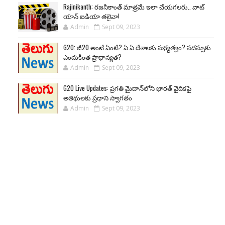
Rajinikanth: రజనీకాంత్ మాత్రమే ఇలా చేయగలరు.. వాట్
యాన్ ఐడియా తలైవా!
Admin
Sept 09, 2023
G20: జీ20 అంటే ఏంటి? ఏ ఏ దేశాలకు సభ్యత్వం? సదస్సుకు
ఎందుకింత ప్రాధాన్యత?
Admin
Sept 09, 2023
G20 Live Updates: ప్రగతి మైదాన్‌లోని భారత్ వైదికపై
అతిథులకు ప్రధాని స్వాగతం
Admin
Sept 09, 2023