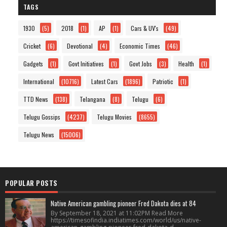
TAGS
1930
(5)
2018
(1)
AP
(1)
Cars & UV's
(49)
Cricket
(6)
Devotional
(4)
Economic Times
(46)
Gadgets
(1)
Govt Initiatives
(1)
Govt Jobs
(3)
Health
(1)
International
(10716)
Latest Cars
(1896)
Patriotic
(1)
TTD News
(138)
Telangana
(8)
Telugu
(6)
Telugu Gossips
(4237)
Telugu Movies
(8655)
Telugu News
(15006)
POPULAR POSTS
Native American gambling pioneer Fred Dakota dies at 84
By September 18, 2021 at 11:02PM Read More
https://timesofindia.indiatimes.com/world/us/native-