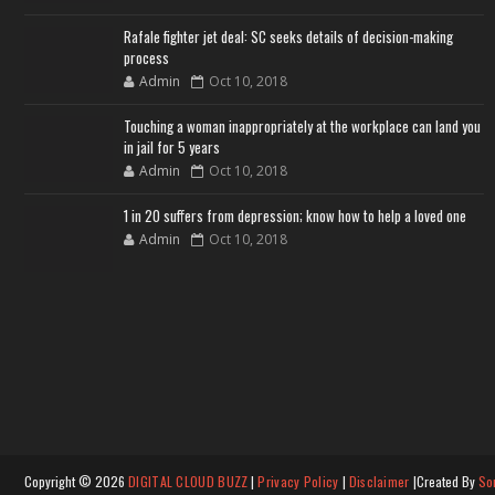
Rafale fighter jet deal: SC seeks details of decision-making
process
Admin
Oct 10, 2018
Touching a woman inappropriately at the workplace can land you
in jail for 5 years
Admin
Oct 10, 2018
1 in 20 suffers from depression; know how to help a loved one
Admin
Oct 10, 2018
Copyright ©
2026
DIGITAL CLOUD BUZZ
|
Privacy Policy
|
Disclaimer
|Created By
So