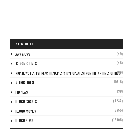
CATEGORIES
(49)
CARS & UV'S
(46)
ECONOMIC TIMES
(106)
INDIA NEWS | LATEST NEWS HEADLINES & LIVE UPDATES FROM INDIA - TIMES OF INDIA
(10716)
INTERNATIONAL
(138)
TTD NEWS
(4237)
TELUGU GOSSIPS
(8655)
TELUGU MOVIES
(15006)
TELUGU NEWS