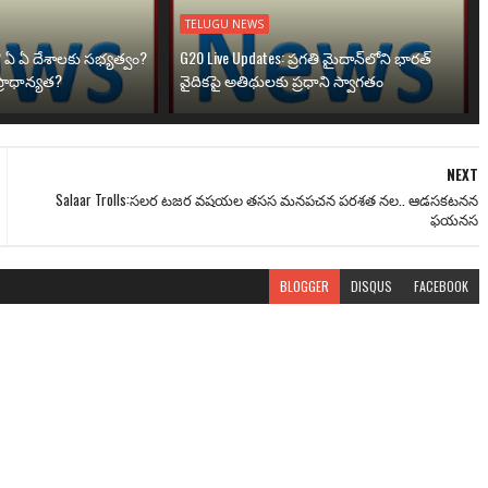
TELUGU NEWS
? ఏ ఏ దేశాలకు సభ్యత్వం?
G20 Live Updates: ప్రగతి మైదాన్‌లోని భారత్
్రాధాన్యత?
వైదికపై అతిథులకు ప్రధాని స్వాగతం
NEXT
Salaar Trolls:సలర టజర వషయల తసస మనపచన పరశత నల.. ఆడసకటనన
ఫయనస
BLOGGER
DISQUS
FACEBOOK