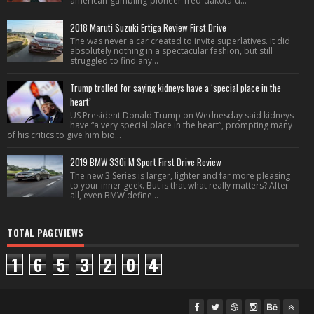
american-gambling-pioneer-fred-dakota-d...
2018 Maruti Suzuki Ertiga Review First Drive
The was never a car created to invite superlatives. It did
absolutely nothing in a spectacular fashion, but still
struggled to find any...
Trump trolled for saying kidneys have a ‘special place in the
heart’
US President Donald Trump on Wednesday said kidneys
have “a very special place in the heart”, prompting many
of his critics to give him bio...
2019 BMW 330i M Sport First Drive Review
The new 3 Series is larger, lighter and far more pleasing
to your inner geek. But is that what really matters? After
all, even BMW define...
TOTAL PAGEVIEWS
1
6
5
3
2
0
4