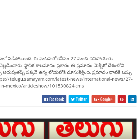
ప్పి లోయలో పడిపోయింది. ఈ ఘటనలో కనీసం 27 మంది చనిపోయారు.
ల్లడించారు. స్థానిక కాలమానం ప్రకారం ఈ ప్రమాదం మెక్సికో దేశంలోని
సు అదుపుతప్పి పక్కనే ఉన్న లోయలోకి దూసుకెళ్లింది. ప్రమాదం ధాటికి బస్సు
https://telugu.samayam.com/latest-news/international-news/27-
ne-in-mexico/articleshow/101530824.cms
Facebook
Twitter
Google+