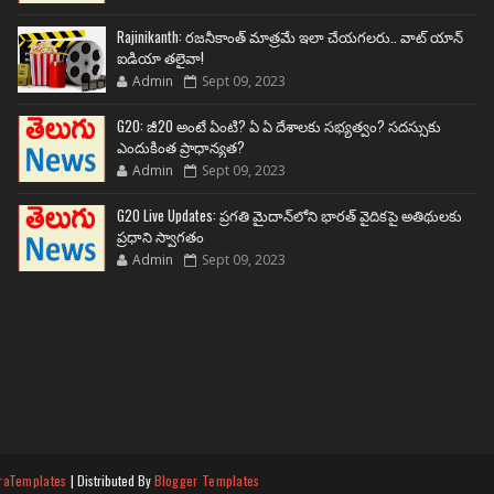
Rajinikanth: రజనీకాంత్ మాత్రమే ఇలా చేయగలరు.. వాట్ యాన్
ఐడియా తలైవా!
Admin
Sept 09, 2023
G20: జీ20 అంటే ఏంటి? ఏ ఏ దేశాలకు సభ్యత్వం? సదస్సుకు
ఎందుకింత ప్రాధాన్యత?
Admin
Sept 09, 2023
G20 Live Updates: ప్రగతి మైదాన్‌లోని భారత్ వైదికపై అతిథులకు
ప్రధాని స్వాగతం
Admin
Sept 09, 2023
raTemplates
| Distributed By
Blogger Templates