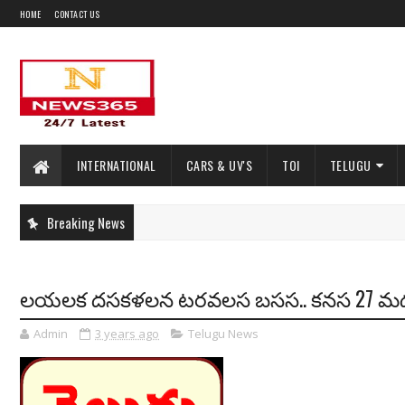
HOME
CONTACT US
INTERNATIONAL
CARS & UV'S
TOI
TELUGU
Breaking News
లయలక దసకళలన టరవలస బసస.. కనస 27 
Admin
3 years ago
Telugu News