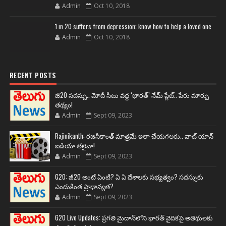
Admin
Oct 10, 2018
1 in 20 suffers from depression; know how to help a loved one
Admin
Oct 10, 2018
RECENT POSTS
జీ20 సదస్సు.. మోదీ సీటు వద్ద ‘భారత్’ నేమ్ ప్లేట్‌.. పేరు మార్పు
తథ్యం!
Admin
Sept 09, 2023
Rajinikanth: రజనీకాంత్ మాత్రమే ఇలా చేయగలరు.. వాట్ యాన్
ఐడియా తలైవా!
Admin
Sept 09, 2023
G20: జీ20 అంటే ఏంటి? ఏ ఏ దేశాలకు సభ్యత్వం? సదస్సుకు
ఎందుకింత ప్రాధాన్యత?
Admin
Sept 09, 2023
G20 Live Updates: ప్రగతి మైదాన్‌లోని భారత్ వైదికపై అతిథులకు