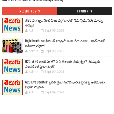
RECENT POSTS
COMMENTS
జీ20 సదస్సు.. మోదీ సీటు వద్ద ‘భారత్’ నేమ్ ప్లేట్‌.. పేరు మార్పు
తథ్యం!
Admin
Sept 09, 2023
Rajinikanth: రజనీకాంత్ మాత్రమే ఇలా చేయగలరు.. వాట్ యాన్
ఐడియా తలైవా!
Admin
Sept 09, 2023
G20: జీ20 అంటే ఏంటి? ఏ ఏ దేశాలకు సభ్యత్వం? సదస్సుకు
ఎందుకింత ప్రాధాన్యత?
Admin
Sept 09, 2023
G20 Live Updates: ప్రగతి మైదాన్‌లోని భారత్ వైదికపై అతిథులకు
ప్రధాని స్వాగతం
Admin
Sept 09, 2023