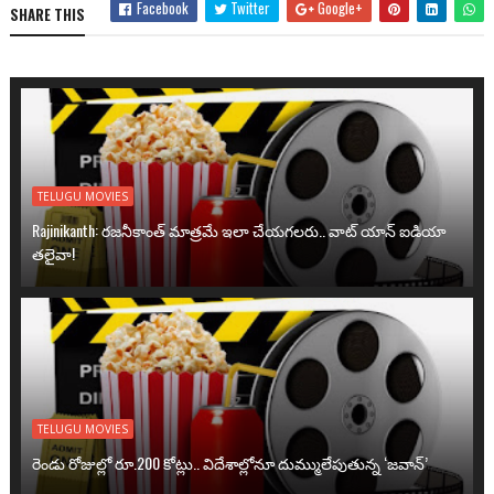
Facebook
Twitter
Google+
SHARE THIS
TELUGU MOVIES
Rajinikanth: రజనీకాంత్ మాత్రమే ఇలా చేయగలరు.. వాట్ యాన్ ఐడియా
తలైవా!
TELUGU MOVIES
రెండు రోజుల్లో రూ.200 కోట్లు.. విదేశాల్లోనూ దుమ్ములేపుతున్న ‘జవాన్’