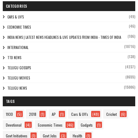
CATEGORIES
(49)
CARS & UV'S
(46)
ECONOMIC TIMES
(106)
INDIA NEWS | LATEST NEWS HEADLINES & LIVE UPDATES FROM INDIA - TIMES OF INDIA
(10716)
INTERNATIONAL
(138)
TTD NEWS
(4237)
TELUGU GOSSIPS
(8655)
TELUGU MOVIES
(15006)
TELUGU NEWS
TAGS
1930
(5)
2018
(1)
AP
(1)
Cars & UV's
(49)
Cricket
(6)
Devotional
(4)
Economic Times
(46)
Gadgets
(1)
Govt Initiatives
(1)
Govt Jobs
(3)
Health
(1)