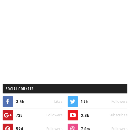
SOCIAL COUNTER
3.5k
1.7k
Likes
Followers
735
2.8k
Followers
Subscribes
524
7.3m
Followers
Followers