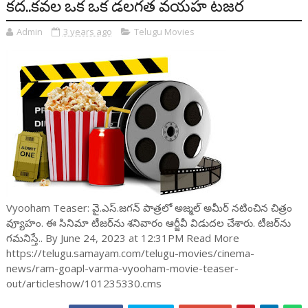
కద..కవల ఒక ఒక డలగత వయహ టజర
Admin
3 years ago
Telugu Movies
Vyooham Teaser: వై.ఎస్‌.జ‌గ‌న్ పాత్ర‌లో అజ్మ‌ల్ అమీర్ న‌టించిన చిత్రం
వ్యూహం. ఈ సినిమా టీజ‌ర్‌ను శ‌నివారం ఆర్జీవీ విడుద‌ల చేశారు. టీజ‌ర్‌ను
గ‌మ‌నిస్తే.. By June 24, 2023 at 12:31PM Read More
https://telugu.samayam.com/telugu-movies/cinema-
news/ram-goapl-varma-vyooham-movie-teaser-
out/articleshow/101235330.cms