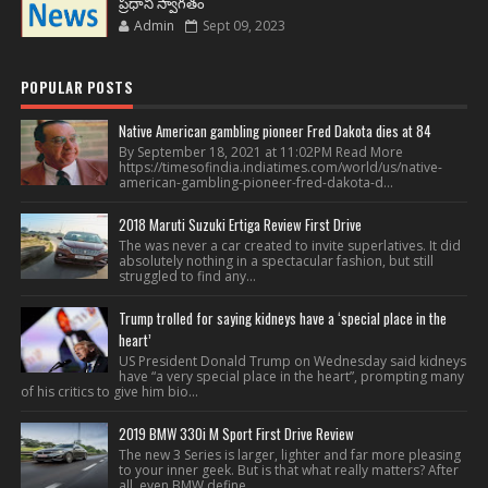
ప్రధాని స్వాగతం
Admin
Sept 09, 2023
POPULAR POSTS
Native American gambling pioneer Fred Dakota dies at 84
By September 18, 2021 at 11:02PM Read More
https://timesofindia.indiatimes.com/world/us/native-
american-gambling-pioneer-fred-dakota-d...
2018 Maruti Suzuki Ertiga Review First Drive
The was never a car created to invite superlatives. It did
absolutely nothing in a spectacular fashion, but still
struggled to find any...
Trump trolled for saying kidneys have a ‘special place in the
heart’
US President Donald Trump on Wednesday said kidneys
have “a very special place in the heart”, prompting many
of his critics to give him bio...
2019 BMW 330i M Sport First Drive Review
The new 3 Series is larger, lighter and far more pleasing
to your inner geek. But is that what really matters? After
all, even BMW define...