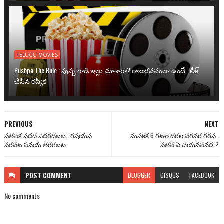
TELUGU MOVIES
Pushpa The Rule : పుష్ప గాడి ఇల్లు చూశారా? రాజభవనంలా ఉందే.. లీక్
చేసిన రష్మిక
PREVIOUS
NEXT
పతనక పదద ఎదరదబబ.. రషయప
మసకక 6 గటల దరల వగనర గరప..
పరవట సనయ తరగబట
పతన ఏ చయనననడ ?
POST
COMMENT
BLOGGER
DISQUS
FACEBOOK
No comments