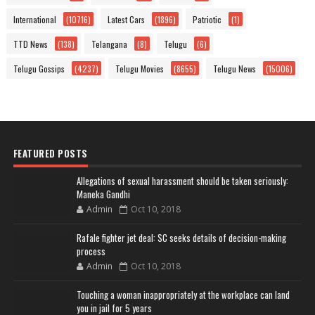
International
(10716)
Latest Cars
(1896)
Patriotic
(1)
TTD News
(138)
Telangana
(8)
Telugu
(6)
Telugu Gossips
(4237)
Telugu Movies
(8655)
Telugu News
(15006)
FEATURED POSTS
Allegations of sexual harassment should be taken seriously:
Maneka Gandhi
Admin
Oct 10, 2018
Rafale fighter jet deal: SC seeks details of decision-making
process
Admin
Oct 10, 2018
Touching a woman inappropriately at the workplace can land
you in jail for 5 years