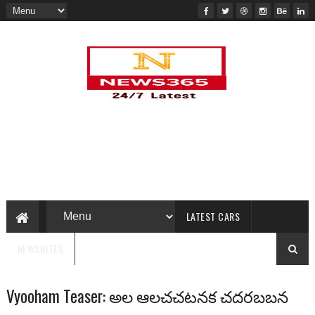
LATEST CARS
NEWSBITES
Vyooham Teaser: అల ఆలచచటనక చదరబబన