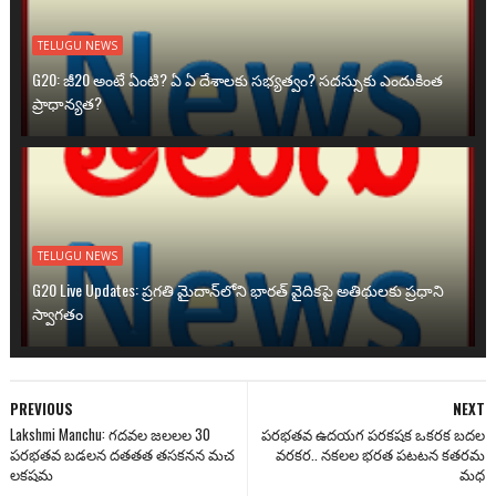
TELUGU NEWS
G20: జీ20 అంటే ఏంటి? ఏ ఏ దేశాలకు సభ్యత్వం? సదస్సుకు ఎందుకింత
ప్రాధాన్యత?
TELUGU NEWS
G20 Live Updates: ప్రగతి మైదాన్‌లోని భారత్ వైదికపై అతిథులకు ప్రధాని
స్వాగతం
PREVIOUS
NEXT
Lakshmi Manchu: గదవల జలలల 30
పరభతవ ఉదయగ పరకషక ఒకరక బదల
పరభతవ బడలన దతతత తసకనన మచ
వరకర.. నకలల భరత పటటన కతరమ
లకషమ
మధ