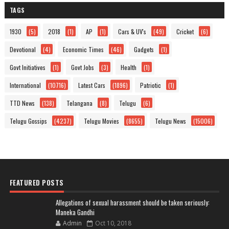
TAGS
1930
(5)
2018
(1)
AP
(1)
Cars & UV's
(49)
Cricket
(6)
Devotional
(4)
Economic Times
(46)
Gadgets
(1)
Govt Initiatives
(1)
Govt Jobs
(3)
Health
(1)
International
(10716)
Latest Cars
(1896)
Patriotic
(1)
TTD News
(138)
Telangana
(8)
Telugu
(6)
Telugu Gossips
(4237)
Telugu Movies
(8655)
Telugu News
(15006)
FEATURED POSTS
Allegations of sexual harassment should be taken seriously:
Maneka Gandhi
Admin
Oct 10, 2018