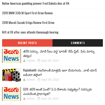
Native American gambling pioneer Fred Dakota dies at 84
2019 BMW 330i M Sport First Drive Review
2018 Maruti Suzuki Ertiga Review First Drive
Rift at FB after exec attends Kavanaugh hearing
RECENT POSTS
COMMENTS
జీ20 సదస్సు.. మోదీ సీటు వద్ద ‘భారత్’ నేమ్ ప్లేట్‌.. పేరు మార్పు
తథ్యం!
Admin
Sept 09, 2023
Rajinikanth: రజనీకాంత్ మాత్రమే ఇలా చేయగలరు.. వాట్ యాన్
ఐడియా తలైవా!
Admin
Sept 09, 2023
G20: జీ20 అంటే ఏంటి? ఏ ఏ దేశాలకు సభ్యత్వం? సదస్సుకు
ఎందుకింత ప్రాధాన్యత?
Admin
Sept 09, 2023