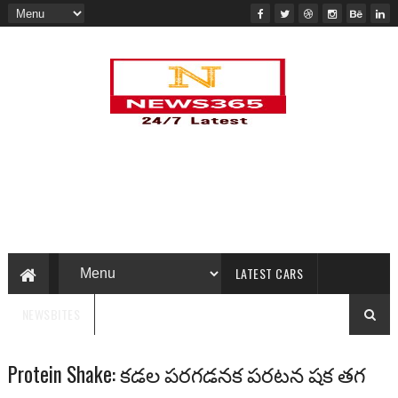
LATEST CARS
NEWSBITES
Protein Shake: కడల పరగడనక పరటన షక తగ