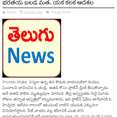
భరతయ బలడ మత.. యక కలక ఆదశల
Admin
3 years ago
Telugu News
Protein Shake: సన్నగా ఉన్న తన కొడుకు బాహుబలిలా కండలు
పెంచాలని భావించిన ఓ తండ్రి.. అతడి కోసం ప్రొటీన్ డ్రింక్ తీసుకొచ్చాడు.
అదే అతడి పాలిట మృత్యువుగా మారింది. తీవ్ర అస్వస్థతకు గురై మూడు
రోజుల తర్వాత ఆస్పత్రిలో కన్నుమూశాడు. ఇది ప్రోటీన్ షేక్‌లు తాగేవారికి ఓ
హెచ్చరిక. ఇటీవల కాలంలో ఇటువంటి వాటిని యువత ఎక్కువగా
వినియోగిస్తోంది. వీటి వాడకం వల్ల శరీరానికి ఎంత హాని
జరుగుతుందనడానికి ఇదే ఉదాహరణ By June 29, 2023 at 08:31AM