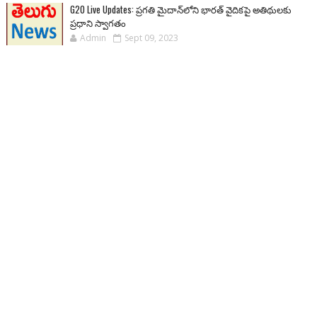
G20 Live Updates: ప్రగతి మైదాన్‌లోని భారత్ వైదికపై అతిథులకు
ప్రధాని స్వాగతం
Admin
Sept 09, 2023