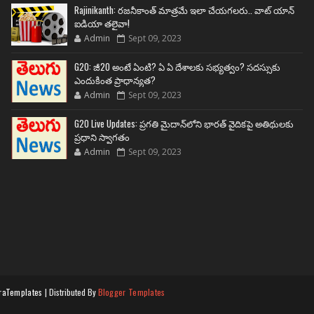
Rajinikanth: రజనీకాంత్ మాత్రమే ఇలా చేయగలరు.. వాట్ యాన్
ఐడియా తలైవా!
Admin
Sept 09, 2023
G20: జీ20 అంటే ఏంటి? ఏ ఏ దేశాలకు సభ్యత్వం? సదస్సుకు
ఎందుకింత ప్రాధాన్యత?
Admin
Sept 09, 2023
G20 Live Updates: ప్రగతి మైదాన్‌లోని భారత్ వైదికపై అతిథులకు
ప్రధాని స్వాగతం
Admin
Sept 09, 2023
raTemplates
| Distributed By
Blogger Templates