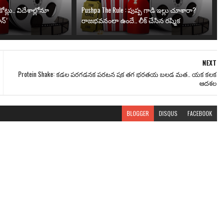
ోట్లు.. విదేశాల్లోనూ
Pushpa The Rule : పుష్ప గాడి ఇల్లు చూశారా?
న్’
రాజభవనంలా ఉందే.. లీక్ చేసిన రష్మిక
NEXT
Protein Shake: కడల పరగడనక పరటన షక తగ భరతయ బలడ మత.. యక కలక
ఆదశల
BLOGGER
DISQUS
FACEBOOK