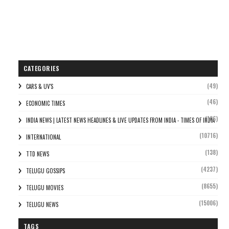
CATEGORIES
(49)
CARS & UV'S
(46)
ECONOMIC TIMES
(106)
INDIA NEWS | LATEST NEWS HEADLINES & LIVE UPDATES FROM INDIA - TIMES OF INDIA
(10716)
INTERNATIONAL
(138)
TTD NEWS
(4237)
TELUGU GOSSIPS
(8655)
TELUGU MOVIES
(15006)
TELUGU NEWS
TAGS