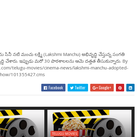
లను సినీ నటి మంచు లక్ష్మి (Lakshmi Manchu) అభివృద్ధి చేస్తున్న సంగతి
ద్ధి చేశారు. ఇప్పుడు మరో 30 పాఠశాలలను ఆమె దత్తత తీసుకున్నారు. By
am.com/telugu-movies/cinema-news/lakshmi-manchu-adopted-
leshow/101355427.cms
Facebook
Twitter
Google+
TELUGU MOVIES