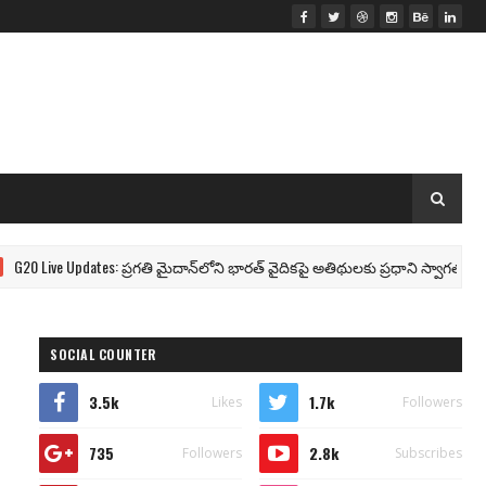
Live Updates: ప్రగతి మైదాన్‌లోని భారత్ వైదికపై అతిథులకు ప్రధాని స్వాగతం
SOCIAL COUNTER
3.5k
1.7k
Likes
Followers
735
2.8k
Followers
Subscribes