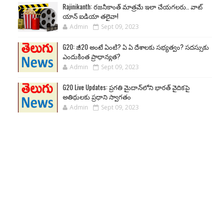
Rajinikanth: రజనీకాంత్ మాత్రమే ఇలా చేయగలరు.. వాట్
యాన్ ఐడియా తలైవా!
Admin
Sept 09, 2023
G20: జీ20 అంటే ఏంటి? ఏ ఏ దేశాలకు సభ్యత్వం? సదస్సుకు
ఎందుకింత ప్రాధాన్యత?
Admin
Sept 09, 2023
G20 Live Updates: ప్రగతి మైదాన్‌లోని భారత్ వైదికపై
అతిథులకు ప్రధాని స్వాగతం
Admin
Sept 09, 2023