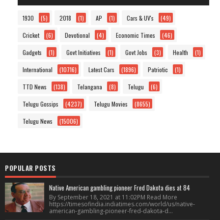
1930
(5)
2018
(1)
AP
(1)
Cars & UV's
(49)
Cricket
(6)
Devotional
(4)
Economic Times
(46)
Gadgets
(1)
Govt Initiatives
(1)
Govt Jobs
(3)
Health
(1)
International
(10716)
Latest Cars
(1896)
Patriotic
(1)
TTD News
(138)
Telangana
(8)
Telugu
(6)
Telugu Gossips
(4237)
Telugu Movies
(8655)
Telugu News
(15006)
POPULAR POSTS
Native American gambling pioneer Fred Dakota dies at 84
By September 18, 2021 at 11:02PM Read More
https://timesofindia.indiatimes.com/world/us/native-
american-gambling-pioneer-fred-dakota-d...