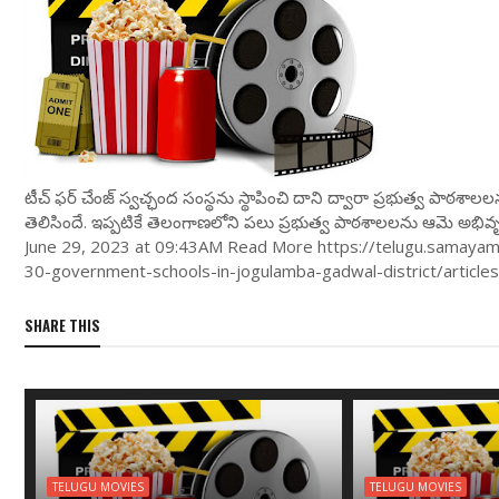
టీచ్ ఫర్ చేంజ్ స్వచ్ఛంద సంస్థను స్థాపించి దాని ద్వారా ప్రభుత్వ పాఠశాల
తెలిసిందే. ఇప్పటికే తెలంగాణలోని పలు ప్రభుత్వ పాఠశాలలను ఆమె అభివృ
June 29, 2023 at 09:43AM Read More https://telugu.samay
30-government-schools-in-jogulamba-gadwal-district/artic
SHARE THIS
TELUGU MOVIES
TELUGU MOVIES