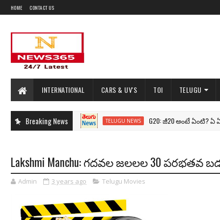
HOME
CONTACT US
INTERNATIONAL
CARS & UV'S
TOI
TELUGU
Breaking News
G20: జీ20 అంటే ఏంటి? ఏ ఏ దేశాల
TELUGU NEWS
Lakshmi Manchu: గదవల జలలల 30 పరభత
Admin
3 years ago
Telugu Movies