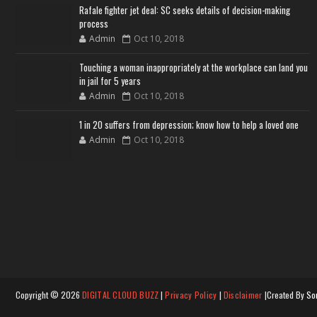
Rafale fighter jet deal: SC seeks details of decision-making
process
Admin
Oct 10, 2018
Touching a woman inappropriately at the workplace can land you
in jail for 5 years
Admin
Oct 10, 2018
1 in 20 suffers from depression; know how to help a loved one
Admin
Oct 10, 2018
Copyright ©
2026
DIGITAL CLOUD BUZZ
|
Privacy Policy
|
Disclaimer
|Created By
So