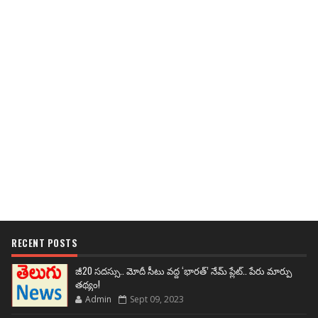
RECENT POSTS
జీ20 సదస్సు.. మోదీ సీటు వద్ద ‘భారత్’ నేమ్ ప్లేట్‌.. పేరు మార్పు
తథ్యం!
Admin
Sept 09, 2023