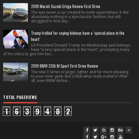
2018 Maruti Suzuki Ertiga Review First Drive
The was never a car created to invite superlatives. It did
absolutely nothing in a spectacular fashion, but still
struggled to find any...
Trump trolled for saying kidneys have a ‘special place in the
heart’
US President Donald Trump on Wednesday said kidneys
have “a very special place in the heart”, prompting many
of his critics to give him bio...
2019 BMW 330i M Sport First Drive Review
The new 3 Series is larger, lighter and far more pleasing
to your inner geek. But is that what really matters? After
all, even BMW define...
TOTAL PAGEVIEWS
1
6
3
9
4
8
2