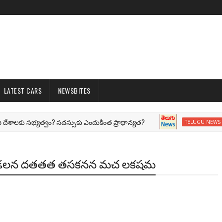
LATEST CARS
NEWSBITES
కు సభ్యత్వం? సదస్సుకు ఎందుకింత ప్రాధాన్యత?
G20 
TELUGU NEWS
వ బడలన దతతత తసకనన మచ లకషమ