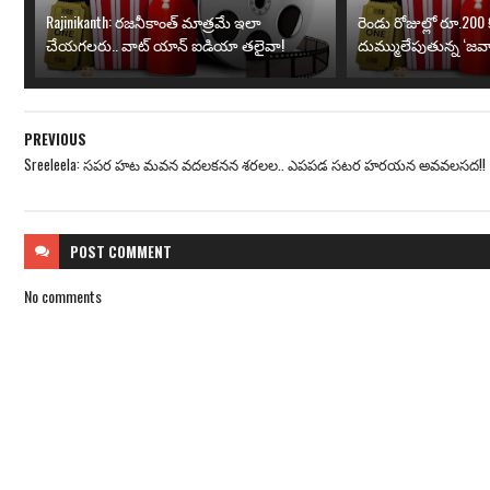
Rajinikanth: రజనీకాంత్ మాత్రమే ఇలా
రెండు రోజుల్లో రూ.200 క
చేయగలరు.. వాట్ యాన్ ఐడియా తలైవా!
దుమ్ములేపుతున్న ‘జవా
PREVIOUS
Sreeleela: సపర హట మవన వదలకనన శరలల.. ఎపపడ సటర హరయన అవవలసద!!
POST
COMMENT
No comments