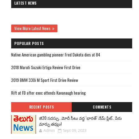
LATEST NEWS
View More Latest News
POPULAR POSTS
Native American gambling pioneer Fred Dakota dies at 84
2018 Maruti Suzuki Ertiga Review First Drive
2019 BMW 330i M Sport First Drive Review
Rift at FB after exec attends Kavanaugh hearing
RECENT POSTS
COMMENTS
జీ20 సదస్సు.. మోదీ సీటు వద్ద ‘భారత్’ నేమ్ ప్లేట్‌.. పేరు
మార్పు తథ్యం!
Admin
Sept 09, 2023