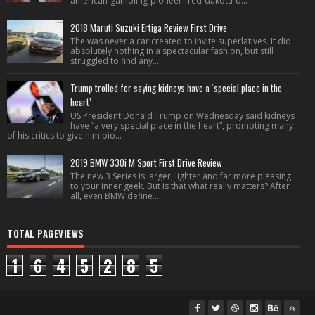
american-gambling-pioneer-fred-dakota-d...
2018 Maruti Suzuki Ertiga Review First Drive
The was never a car created to invite superlatives. It did
absolutely nothing in a spectacular fashion, but still
struggled to find any...
Trump trolled for saying kidneys have a ‘special place in the
heart’
US President Donald Trump on Wednesday said kidneys
have “a very special place in the heart”, prompting many
of his critics to give him bio...
2019 BMW 330i M Sport First Drive Review
The new 3 Series is larger, lighter and far more pleasing
to your inner geek. But is that what really matters? After
all, even BMW define...
TOTAL PAGEVIEWS
1
6
4
5
2
8
5