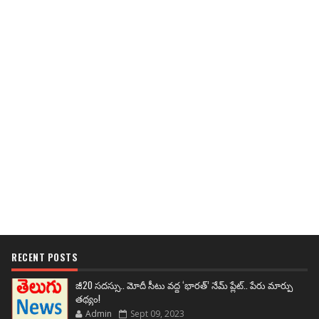
RECENT POSTS
జీ20 సదస్సు.. మోదీ సీటు వద్ద ‘భారత్’ నేమ్ ప్లేట్‌.. పేరు మార్పు
తథ్యం!
Admin
Sept 09, 2023