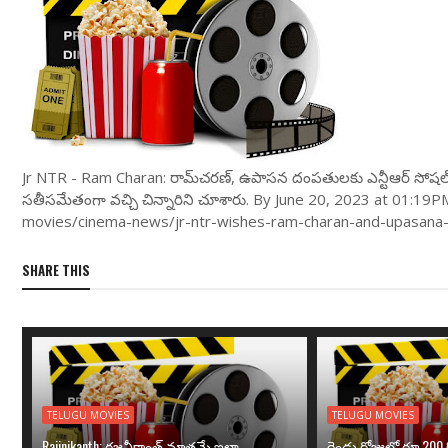
Jr NTR - Ram Charan: రామ్‌చ‌ర‌ణ్‌, ఉపాస‌న దంప‌తుల‌కు ఎన్టీఆర్ సోష‌ల
స‌తీస‌మేతంగా వ‌చ్చి చిన్నారిని చూశారు. By June 20, 2023 at 01
movies/cinema-news/jr-ntr-wishes-ram-charan-and-upasana
SHARE THIS
TELUGU MOVIES
TELUGU MOVIES
Rajinikanth: రజనీకాంత్ మాత్రమే ఇలా
రెండు రోజుల్లో రూ.200 క