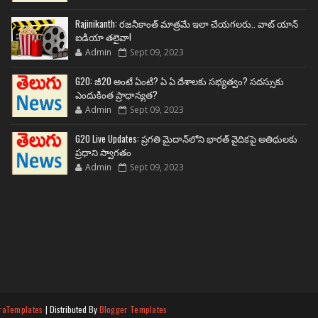
Rajinikanth: రజనీకాంత్ మాత్రమే ఇలా చేయగలరు.. వాట్ యాన్
ఐడియా తలైవా!
Admin
Sept 09, 2023
G20: జీ20 అంటే ఏంటి? ఏ ఏ దేశాలకు సభ్యత్వం? సదస్సుకు
ఎందుకింత ప్రాధాన్యత?
Admin
Sept 09, 2023
G20 Live Updates: ప్రగతి మైదాన్‌లోని భారత్ వైదికపై అతిథులకు
ప్రధాని స్వాగతం
Admin
Sept 09, 2023
raTemplates
| Distributed By
Blogger Templates