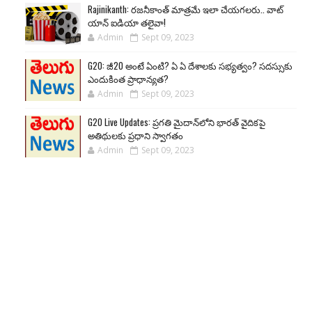
Rajinikanth: రజనీకాంత్ మాత్రమే ఇలా చేయగలరు.. వాట్
యాన్ ఐడియా తలైవా!
Admin
Sept 09, 2023
G20: జీ20 అంటే ఏంటి? ఏ ఏ దేశాలకు సభ్యత్వం? సదస్సుకు
ఎందుకింత ప్రాధాన్యత?
Admin
Sept 09, 2023
G20 Live Updates: ప్రగతి మైదాన్‌లోని భారత్ వైదికపై
అతిథులకు ప్రధాని స్వాగతం
Admin
Sept 09, 2023