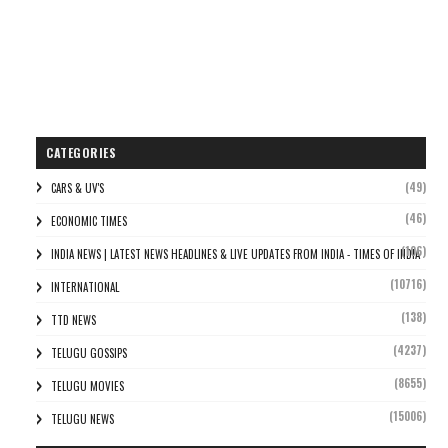
CATEGORIES
(49)
CARS & UV'S
(46)
ECONOMIC TIMES
(106)
INDIA NEWS | LATEST NEWS HEADLINES & LIVE UPDATES FROM INDIA - TIMES OF INDIA
(10716)
INTERNATIONAL
(138)
TTD NEWS
(4237)
TELUGU GOSSIPS
(8655)
TELUGU MOVIES
(15006)
TELUGU NEWS