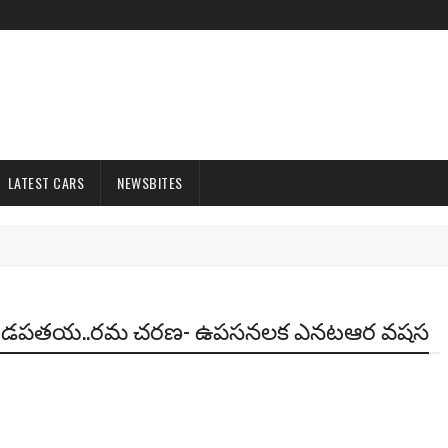
LATEST CARS
NEWSBITES
గరతడపతయ..రమ చరణ- ఉపసనలక ఎనటఆర వషస