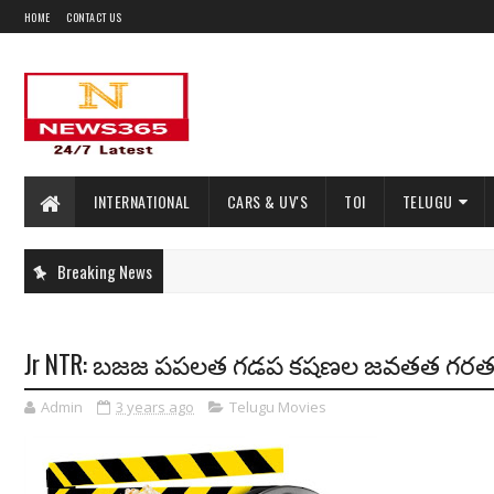
HOME
CONTACT US
INTERNATIONAL
CARS & UV'S
TOI
TELUGU
Breaking News
Jr NTR: బజజ పపలత గడప కషణల జవతత 
Admin
3 years ago
Telugu Movies