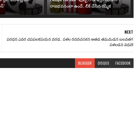
న్’
రాజభవనంలా ఉందే.. లీక్ చేసిన రష్మిక
NEXT
పరధన ఎవర చపపలకపయన వరడ.. పళల రదదచసకన అతడ తమమడన బలవతగ
పళలడన వధవ!
BLOGGER
DISQUS
FACEBOOK