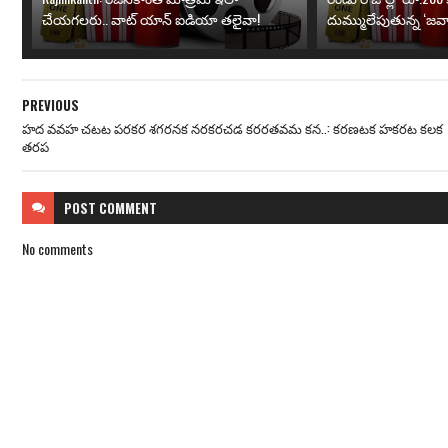
చేయగలరు.. వాట్ యాన్ ఐడియా తలైవా!
దుమ్ములేపుతున్న ‘జవా
PREVIOUS
హద వవహ చటట పరకర శగరనక నరకరచడ కరరతవమ కన..: కరణటక హకరట కలక
తరప
POST
COMMENT
No comments