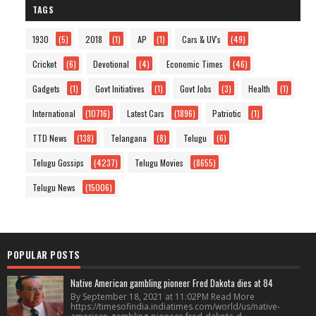
TAGS
1930
(5)
2018
(1)
AP
(1)
Cars & UV's
(49)
Cricket
(6)
Devotional
(4)
Economic Times
(46)
Gadgets
(1)
Govt Initiatives
(1)
Govt Jobs
(3)
Health
(1)
International
(10716)
Latest Cars
(1896)
Patriotic
(1)
TTD News
(138)
Telangana
(8)
Telugu
(6)
Telugu Gossips
(4237)
Telugu Movies
(8655)
Telugu News
(15006)
POPULAR POSTS
Native American gambling pioneer Fred Dakota dies at 84
By September 18, 2021 at 11:02PM Read More
https://timesofindia.indiatimes.com/world/us/native-