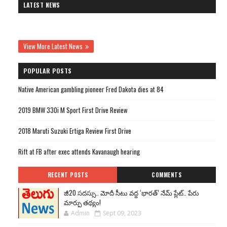
LATEST NEWS
View More Latest News
POPULAR POSTS
Native American gambling pioneer Fred Dakota dies at 84
2019 BMW 330i M Sport First Drive Review
2018 Maruti Suzuki Ertiga Review First Drive
Rift at FB after exec attends Kavanaugh hearing
RECENT POSTS
COMMENTS
జీ20 సదస్సు.. మోదీ సీటు వద్ద ‘భారత్’ నేమ్ ప్లేట్‌.. పేరు
మార్పు తథ్యం!
Admin
Sept 09, 2023