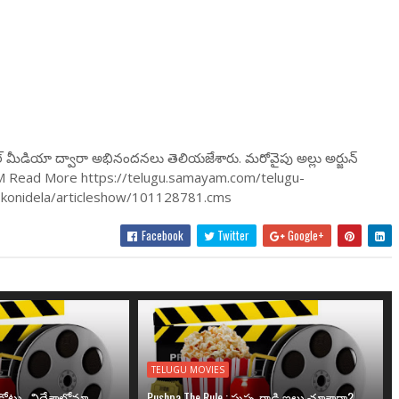
్ మీడియా ద్వారా అభినంద‌న‌లు తెలియ‌జేశారు. మ‌రోవైపు అల్లు అర్జున్
:19PM Read More https://telugu.samayam.com/telugu-
-konidela/articleshow/101128781.cms
Facebook
Twitter
Google+
TELUGU MOVIES
ోట్లు.. విదేశాల్లోనూ
Pushpa The Rule : పుష్ప గాడి ఇల్లు చూశారా?