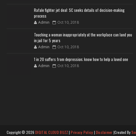
Rafale fighter jet deal: SC seeks details of decision-making
process
Admin
Oct 10, 2018
Touching a woman inappropriately at the workplace can land you
in jail for 5 years
Admin
Oct 10, 2018
1 in 20 suffers from depression; know how to help a loved one
Admin
Oct 10, 2018
Copyright ©
2026
DIGITAL CLOUD BUZZ
|
Privacy Policy
|
Disclaimer
|Created By
So