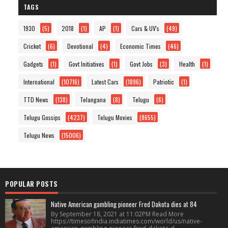
TAGS
1930
(5)
2018
(1)
AP
(1)
Cars & UV's
(49)
Cricket
(6)
Devotional
(4)
Economic Times
(46)
Gadgets
(1)
Govt Initiatives
(1)
Govt Jobs
(3)
Health
(1)
International
(10716)
Latest Cars
(1896)
Patriotic
(1)
TTD News
(138)
Telangana
(8)
Telugu
(6)
Telugu Gossips
(4237)
Telugu Movies
(8655)
Telugu News
(15006)
POPULAR POSTS
Native American gambling pioneer Fred Dakota dies at 84
By September 18, 2021 at 11:02PM Read More
https://timesofindia.indiatimes.com/world/us/native-