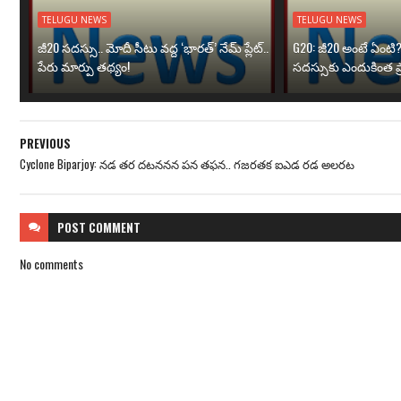
TELUGU NEWS
TELUGU NEWS
జీ20 సదస్సు.. మోదీ సీటు వద్ద ‘భారత్’ నేమ్ ప్లేట్‌..
G20: జీ20 అంటే ఏంటి
పేరు మార్పు తథ్యం!
సదస్సుకు ఎందుకింత ప
PREVIOUS
Cyclone Biparjoy: నడ తర దటననన పన తఫన.. గజరతక ఐఎడ రడ అలరట
POST
COMMENT
No comments