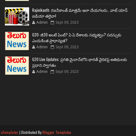
Rajinikanth: రజనీకాంత్ మాత్రమే ఇలా చేయగలరు.. వాట్ యాన్
ఐడియా తలైవా!
Admin
Sept 09, 2023
G20: జీ20 అంటే ఏంటి? ఏ ఏ దేశాలకు సభ్యత్వం? సదస్సుకు
ఎందుకింత ప్రాధాన్యత?
Admin
Sept 09, 2023
G20 Live Updates: ప్రగతి మైదాన్‌లోని భారత్ వైదికపై అతిథులకు
ప్రధాని స్వాగతం
Admin
Sept 09, 2023
raTemplates
| Distributed By
Blogger Templates