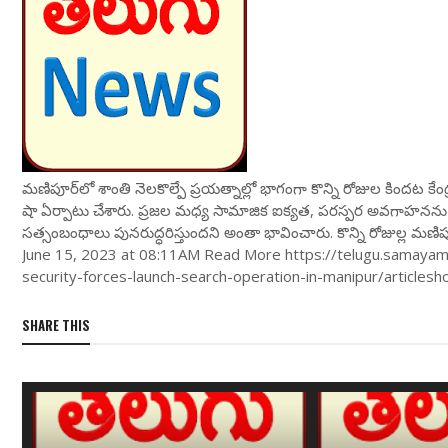
మణిపూర్‌లో శాంతి నెలకొల్పే ప్రయత్నాల్లో భాగంగా కొన్ని రోజుల కిందట క
షా ఏర్పాటు చేశారు. ప్రజల మధ్య సామాజిక ఐక్యత, పరస్పర అవగాహనను ఈ 
సత్సంబంధాలు పునరుద్ధరిస్తుందని అంతా భావించారు. కొన్ని రోజుల్ల మణిపూ
June 15, 2023 at 08:11AM Read More https://telugu.samayam
security-forces-launch-search-operation-in-manipur/articl
SHARE THIS