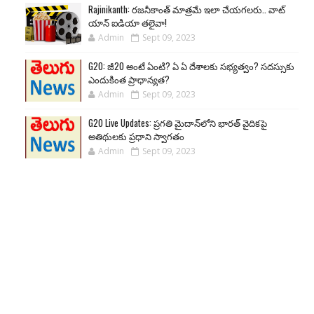
Rajinikanth: రజనీకాంత్ మాత్రమే ఇలా చేయగలరు.. వాట్
యాన్ ఐడియా తలైవా!
Admin
Sept 09, 2023
G20: జీ20 అంటే ఏంటి? ఏ ఏ దేశాలకు సభ్యత్వం? సదస్సుకు
ఎందుకింత ప్రాధాన్యత?
Admin
Sept 09, 2023
G20 Live Updates: ప్రగతి మైదాన్‌లోని భారత్ వైదికపై
అతిథులకు ప్రధాని స్వాగతం
Admin
Sept 09, 2023