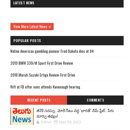
LATEST NEWS
View More Latest News
POPULAR POSTS
Native American gambling pioneer Fred Dakota dies at 84
2019 BMW 330i M Sport First Drive Review
2018 Maruti Suzuki Ertiga Review First Drive
Rift at FB after exec attends Kavanaugh hearing
RECENT POSTS
COMMENTS
జీ20 సదస్సు.. మోదీ సీటు వద్ద ‘భారత్’ నేమ్ ప్లేట్‌.. పేరు
మార్పు తథ్యం!
Admin
Sept 09, 2023