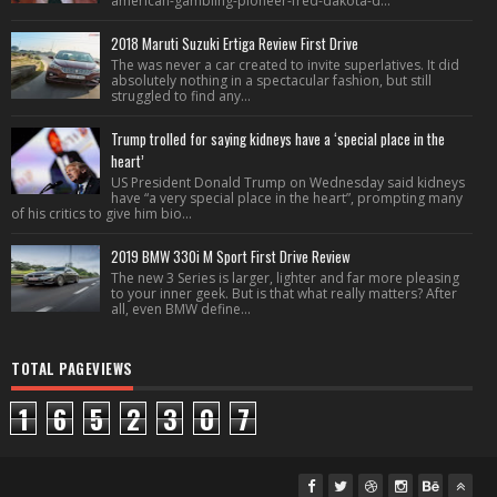
american-gambling-pioneer-fred-dakota-d...
2018 Maruti Suzuki Ertiga Review First Drive
The was never a car created to invite superlatives. It did
absolutely nothing in a spectacular fashion, but still
struggled to find any...
Trump trolled for saying kidneys have a ‘special place in the
heart’
US President Donald Trump on Wednesday said kidneys
have “a very special place in the heart”, prompting many
of his critics to give him bio...
2019 BMW 330i M Sport First Drive Review
The new 3 Series is larger, lighter and far more pleasing
to your inner geek. But is that what really matters? After
all, even BMW define...
TOTAL PAGEVIEWS
1
6
5
2
3
0
7