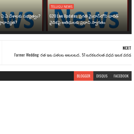
TELUGU NEWS
? ఏ ఏ దేశాలకు సభ్యత్వం?
G20 Live Updates: ప్రగతి మైదాన్‌లోని భారత్
్రాధాన్యత?
వైదికపై అతిథులకు ప్రధాని స్వాగతం
NEXT
Farmer Wedding: రత ఇట పళలట అటలటద.. 51 టరకటరలత వధవ ఇటక వరడ
BLOGGER
DISQUS
FACEBOOK