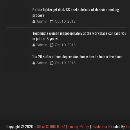
Rafale fighter jet deal: SC seeks details of decision-making
process
Admin
Oct 10, 2018
Touching a woman inappropriately at the workplace can land you
in jail for 5 years
Admin
Oct 10, 2018
1 in 20 suffers from depression; know how to help a loved one
Admin
Oct 10, 2018
Copyright ©
2026
DIGITAL CLOUD BUZZ
|
Privacy Policy
|
Disclaimer
|Created By
So