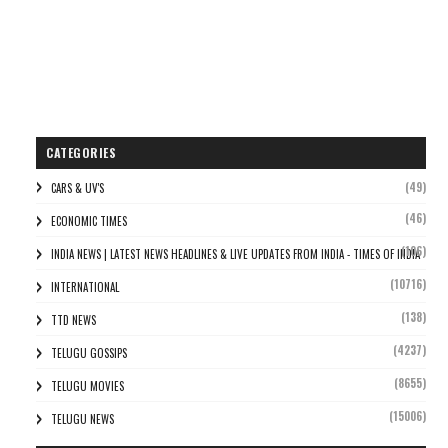
CATEGORIES
(49)
CARS & UV'S
(46)
ECONOMIC TIMES
(106)
INDIA NEWS | LATEST NEWS HEADLINES & LIVE UPDATES FROM INDIA - TIMES OF INDIA
(10716)
INTERNATIONAL
(138)
TTD NEWS
(4237)
TELUGU GOSSIPS
(8655)
TELUGU MOVIES
(15006)
TELUGU NEWS