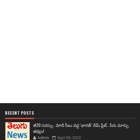
RECENT POSTS
జీ20 సదస్సు.. మోదీ సీటు వద్ద ‘భారత్’ నేమ్ ప్లేట్‌.. పేరు మార్పు
తథ్యం!
Admin
Sept 09, 2023