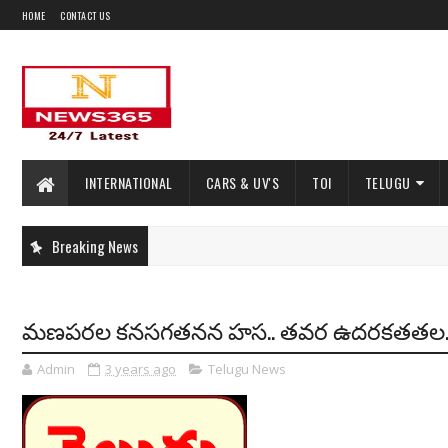
HOME
CONTACT US
INTERNATIONAL
CARS & UV'S
TOI
TELUGU
Breaking News
మణపరల కనసగతనన హస.. తవర ఉదరకతతల.
Admin
3 years ago
Telugu News