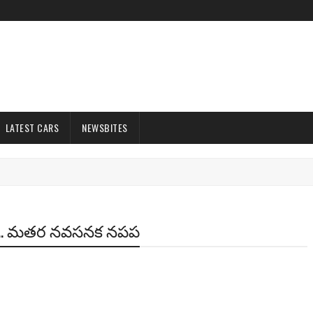
LATEST CARS
NEWSBITES
. మతర నవసనక నపప