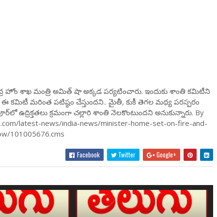
ేంద్ర హోం శాఖ మంత్రి అమిత్ షా అక్కడ పర్యటించారు. ఇందుకు శాంతి కమిటీని
కమిటీ మరింత పటిష్ఠం చేస్తుందని.. మైతీ, కుకీ తెగల మధ్య పరస్పరం
ర్‌లో ఉద్రిక్తతలు క్రమంగా చల్లారి శాంతి నెలకొంటుందని అనుకున్నారు. By
.com/latest-news/india-news/minister-home-set-on-fire-and-
eshow/101005676.cms
Facebook
Twitter
Google+