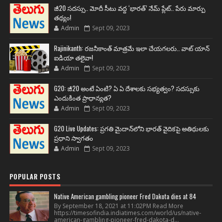
జీ20 సదస్సు.. మోదీ సీటు వద్ద ‘భారత్’ నేమ్ ప్లేట్‌.. పేరు మార్పు
తథ్యం!
Admin
Sept 09, 2023
Rajinikanth: రజనీకాంత్ మాత్రమే ఇలా చేయగలరు.. వాట్ యాన్
ఐడియా తలైవా!
Admin
Sept 09, 2023
G20: జీ20 అంటే ఏంటి? ఏ ఏ దేశాలకు సభ్యత్వం? సదస్సుకు
ఎందుకింత ప్రాధాన్యత?
Admin
Sept 09, 2023
G20 Live Updates: ప్రగతి మైదాన్‌లోని భారత్ వైదికపై అతిథులకు
ప్రధాని స్వాగతం
Admin
Sept 09, 2023
POPULAR POSTS
Native American gambling pioneer Fred Dakota dies at 84
By September 18, 2021 at 11:02PM Read More
https://timesofindia.indiatimes.com/world/us/native-
american-gambling-pioneer-fred-dakota-d...