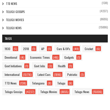
(138)
TTD NEWS
(4237)
TELUGU GOSSIPS
(8655)
TELUGU MOVIES
(15006)
TELUGU NEWS
TAGS
1930
(5)
2018
(1)
AP
(1)
Cars & UV's
(49)
Cricket
(6)
Devotional
(4)
Economic Times
(46)
Gadgets
(1)
Govt Initiatives
(1)
Govt Jobs
(3)
Health
(1)
International
(10716)
Latest Cars
(1896)
Patriotic
(1)
TTD News
(138)
Telangana
(8)
Telugu
(6)
Telugu Gossips
(4237)
Telugu Movies
(8655)
Telugu News
(15006)