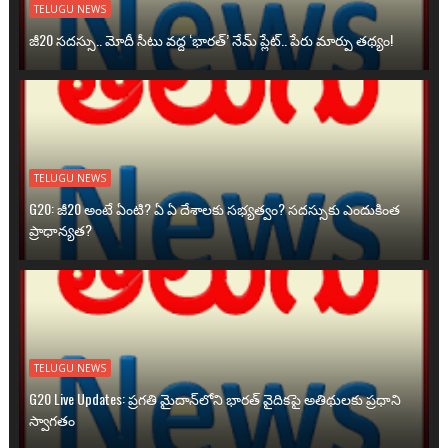
TELUGU NEWS
జీ20 సదస్సు.. మోదీ సీటు వద్ద ‘భారత్’ నేమ్ ప్లేట్‌.. పేరు మార్పు తథ్యం!
TELUGU NEWS
G20: జీ20 అంటే ఏంటి? ఏ ఏ దేశాలకు సభ్యత్వం? సదస్సుకు ఎందుకింత
ప్రాధాన్యత?
TELUGU NEWS
G20 Live Updates: ప్రగతి మైదాన్‌లోని భారత్ వైదికపై అతిథులకు ప్రధాని
స్వాగతం