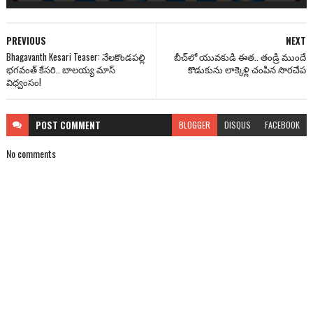
PREVIOUS
NEXT
Bhagavanth Kesari Teaser: నేలకొండపల్లి
బీచ్‌లో యువకుడి ఈత.. తండ్రి ముందే
భగవంత్ కేసరి.. బాలయ్య మాస్
కొడుకును లాక్కెళ్లి చంపిన సొరచేప
విధ్వంసం!
POST
COMMENT
BLOGGER
DISQUS
FACEBOOK
No comments