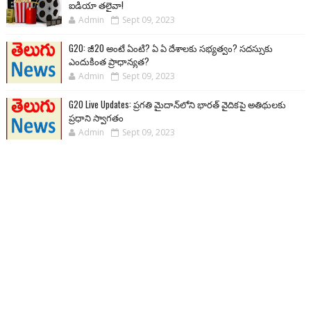
ఐడియా తలైవా!
Admin
Sept 09, 2023
G20: జీ20 అంటే ఏంటి? ఏ ఏ దేశాలకు సభ్యత్వం? సదస్సుకు
ఎందుకింత ప్రాధాన్యత?
Admin
Sept 09, 2023
G20 Live Updates: ప్రగతి మైదాన్‌లోని భారత్ వైదికపై అతిథులకు
ప్రధాని స్వాగతం
Admin
Sept 09, 2023