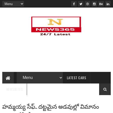
LATEST CARS
NEWSBITES
హమ్మయ్య సేఫ్.. దట్టమైన అడవుల్లో విమానం