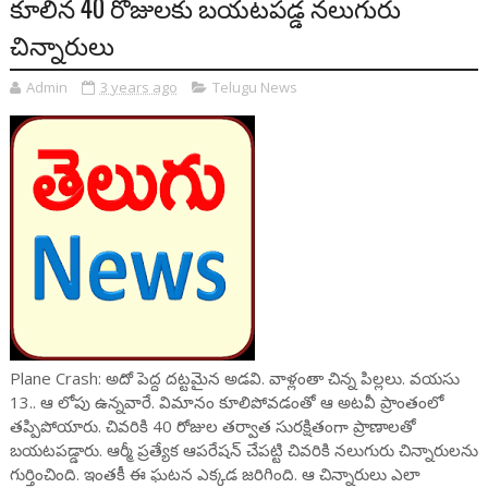
కూలిన 40 రోజులకు బయటపడ్డ నలుగురు
చిన్నారులు
Admin
3 years ago
Telugu News
Plane Crash: అదో పెద్ద దట్టమైన అడవి. వాళ్లంతా చిన్న పిల్లలు. వయసు
13.. ఆ లోపు ఉన్నవారే. విమానం కూలిపోవడంతో ఆ అటవీ ప్రాంతంలో
తప్పిపోయారు. చివరికి 40 రోజుల తర్వాత సురక్షితంగా ప్రాణాలతో
బయటపడ్డారు. ఆర్మీ ప్రత్యేక ఆపరేషన్ చేపట్టి చివరికి నలుగురు చిన్నారులను
గుర్తించింది. ఇంతకీ ఈ ఘటన ఎక్కడ జరిగింది. ఆ చిన్నారులు ఎలా