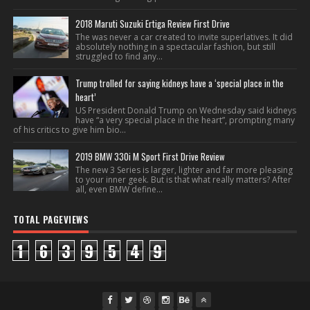
2018 Maruti Suzuki Ertiga Review First Drive
The was never a car created to invite superlatives. It did
absolutely nothing in a spectacular fashion, but still
struggled to find any...
Trump trolled for saying kidneys have a ‘special place in the
heart’
US President Donald Trump on Wednesday said kidneys
have “a very special place in the heart”, prompting many
of his critics to give him bio...
2019 BMW 330i M Sport First Drive Review
The new 3 Series is larger, lighter and far more pleasing
to your inner geek. But is that what really matters? After
all, even BMW define...
TOTAL PAGEVIEWS
1
6
3
9
5
4
9