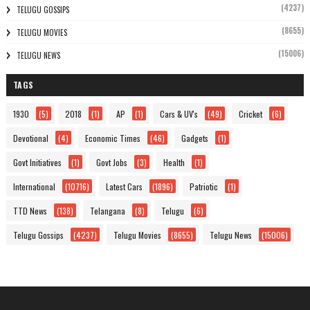
(4237)
TELUGU GOSSIPS
(8655)
TELUGU MOVIES
(15006)
TELUGU NEWS
TAGS
1930
(5)
2018
(1)
AP
(1)
Cars & UV's
(49)
Cricket
(6)
Devotional
(4)
Economic Times
(46)
Gadgets
(1)
Govt Initiatives
(1)
Govt Jobs
(3)
Health
(1)
International
(10716)
Latest Cars
(1896)
Patriotic
(1)
TTD News
(138)
Telangana
(8)
Telugu
(6)
Telugu Gossips
(4237)
Telugu Movies
(8655)
Telugu News
(15006)