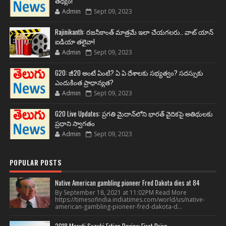
తథ్యం!
Admin
Sept 09, 2023
Rajinikanth: రజనీకాంత్ మాత్రమే ఇలా చేయగలరు.. వాట్ యాన్
ఐడియా తలైవా!
Admin
Sept 09, 2023
G20: జీ20 అంటే ఏంటి? ఏ ఏ దేశాలకు సభ్యత్వం? సదస్సుకు
ఎందుకింత ప్రాధాన్యత?
Admin
Sept 09, 2023
G20 Live Updates: ప్రగతి మైదాన్‌లోని భారత్ వైదికపై అతిథులకు
ప్రధాని స్వాగతం
Admin
Sept 09, 2023
POPULAR POSTS
Native American gambling pioneer Fred Dakota dies at 84
By September 18, 2021 at 11:02PM Read More
https://timesofindia.indiatimes.com/world/us/native-
american-gambling-pioneer-fred-dakota-d...