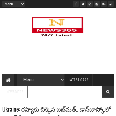
LATEST CARS
NEWSBITES
Ukraine: రష్యాకు చిక్కిన బఖ్‌మత్.. డాన్‌బాస్కోలో