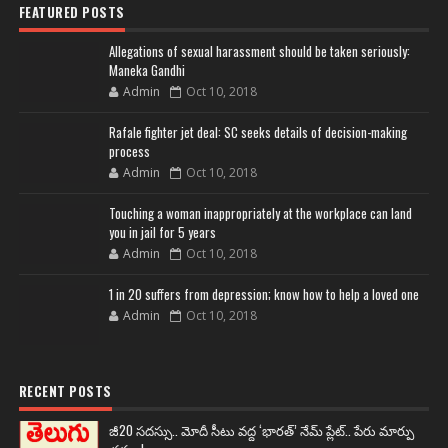
FEATURED POSTS
Allegations of sexual harassment should be taken seriously:
Maneka Gandhi
Admin
Oct 10, 2018
Rafale fighter jet deal: SC seeks details of decision-making
process
Admin
Oct 10, 2018
Touching a woman inappropriately at the workplace can land
you in jail for 5 years
Admin
Oct 10, 2018
1 in 20 suffers from depression; know how to help a loved one
Admin
Oct 10, 2018
RECENT POSTS
జీ20 సదస్సు.. మోదీ సీటు వద్ద ‘భారత్’ నేమ్ ప్లేట్‌.. పేరు మార్పు