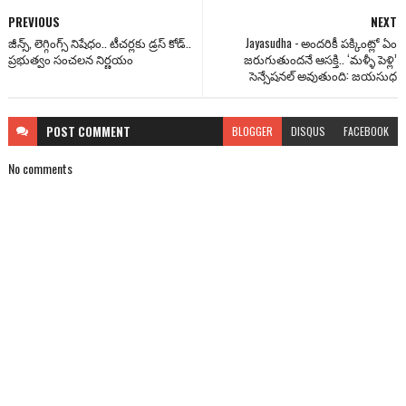
PREVIOUS
NEXT
జీన్స్, లెగ్గింగ్స్ నిషేధం.. టీచర్లకు డ్రస్ కోడ్..
Jayasudha - అందరికీ పక్కింట్లో ఏం
ప్రభుత్వం సంచలన నిర్ణయం
జరుగుతుందనే ఆసక్తి.. ‘మళ్ళీ పెళ్లి’
సెన్సేషనల్ అవుతుంది: జయసుధ
POST
COMMENT
BLOGGER
DISQUS
FACEBOOK
No comments