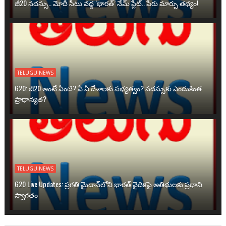
జీ20 సదస్సు.. మోదీ సీటు వద్ద ‘భారత్’ నేమ్ ప్లేట్‌.. పేరు మార్పు తథ్యం!
TELUGU NEWS
G20: జీ20 అంటే ఏంటి? ఏ ఏ దేశాలకు సభ్యత్వం? సదస్సుకు ఎందుకింత
ప్రాధాన్యత?
TELUGU NEWS
G20 Live Updates: ప్రగతి మైదాన్‌లోని భారత్ వైదికపై అతిథులకు ప్రధాని
స్వాగతం