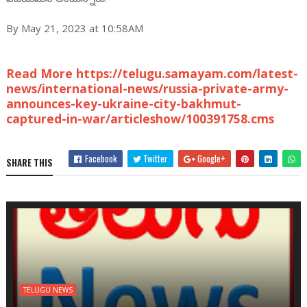
By May 21, 2023 at 10:58AM
Read More https://telugu.samayam.com/latest-
news/international-news/russia-private-army-
announces-key-ukraine-city-bakhmut-
captured-in-war/articleshow/100391758.cms
Facebook
Twitter
Google+
SHARE THIS
TELUGU NEWS