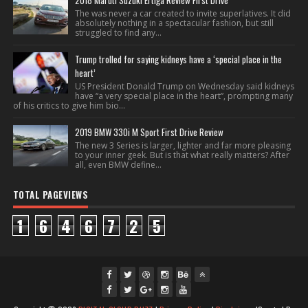
2018 Maruti Suzuki Ertiga Review First Drive
The was never a car created to invite superlatives. It did
absolutely nothing in a spectacular fashion, but still
struggled to find any...
Trump trolled for saying kidneys have a ‘special place in the
heart’
US President Donald Trump on Wednesday said kidneys
have “a very special place in the heart”, prompting many
of his critics to give him bio...
2019 BMW 330i M Sport First Drive Review
The new 3 Series is larger, lighter and far more pleasing
to your inner geek. But is that what really matters? After
all, even BMW define...
TOTAL PAGEVIEWS
1
6
4
6
7
2
5
fac
twi
gpl
ins
you