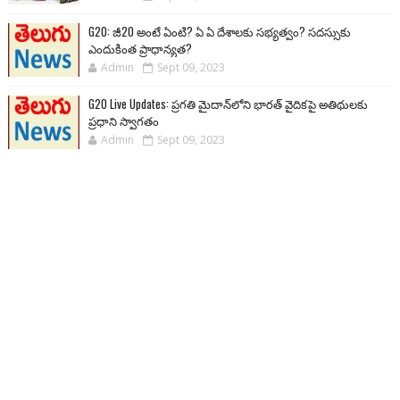
G20: జీ20 అంటే ఏంటి? ఏ ఏ దేశాలకు సభ్యత్వం? సదస్సుకు
ఎందుకింత ప్రాధాన్యత?
Admin
Sept 09, 2023
G20 Live Updates: ప్రగతి మైదాన్‌లోని భారత్ వైదికపై అతిథులకు
ప్రధాని స్వాగతం
Admin
Sept 09, 2023