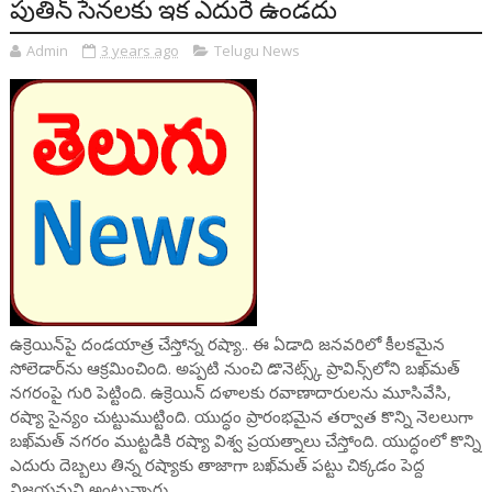
పుతిన్ సేనలకు ఇక ఎదురే ఉండదు
Admin
3 years ago
Telugu News
ఉక్రెయిన్‌పై దండయాత్ర చేస్తోన్న రష్యా.. ఈ ఏడాది జనవరిలో కీలకమైన
సోలెడార్‌ను ఆక్రమించింది. అప్పటి నుంచి డొనెట్స్క్ ప్రావిన్స్‌లోని బఖ్‌మత్‌
నగరంపై గురి పెట్టింది. ఉక్రెయిన్‌ దళాలకు రవాణాదారులను మూసివేసి,
రష్యా సైన్యం చుట్టుముట్టింది. యుద్ధం ప్రారంభమైన తర్వాత కొన్ని నెలలుగా
బఖ్‌మత్‌ నగరం ముట్టడికి రష్యా విశ్వ ప్రయత్నాలు చేస్తోంది. యుద్ధంలో కొన్ని
ఎదురు దెబ్బలు తిన్న రష్యాకు తాజాగా బఖ్‌మత్ పట్టు చిక్కడం పెద్ద
విజయమని అంటున్నారు.