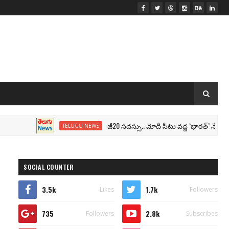
జీ20 సదస్సు.. మోదీ సీటు వద్ద ‘భారత్’ నేమ్ ప్లేట్‌.. ప
TELUGU NEWS
SOCIAL COUNTER
3.5k
1.7k
Likes
Followers
735
2.8k
Followers
Subscribes