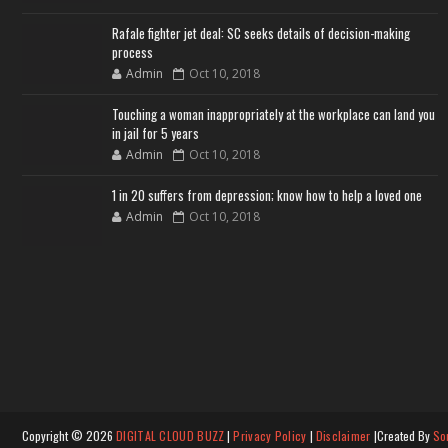
Rafale fighter jet deal: SC seeks details of decision-making
process
Admin
Oct 10, 2018
Touching a woman inappropriately at the workplace can land you
in jail for 5 years
Admin
Oct 10, 2018
1 in 20 suffers from depression; know how to help a loved one
Admin
Oct 10, 2018
Copyright ©
2026
DIGITAL CLOUD BUZZ
|
Privacy Policy
|
Disclaimer
|Created By
So