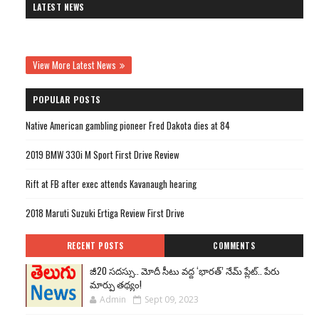
LATEST NEWS
View More Latest News
POPULAR POSTS
Native American gambling pioneer Fred Dakota dies at 84
2019 BMW 330i M Sport First Drive Review
Rift at FB after exec attends Kavanaugh hearing
2018 Maruti Suzuki Ertiga Review First Drive
RECENT POSTS
COMMENTS
జీ20 సదస్సు.. మోదీ సీటు వద్ద ‘భారత్’ నేమ్ ప్లేట్‌.. పేరు
మార్పు తథ్యం!
Admin
Sept 09, 2023