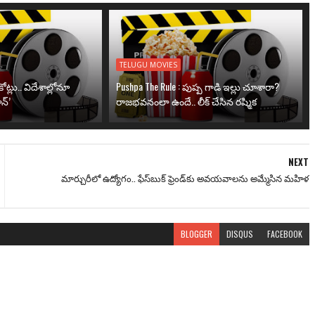
TELUGU MOVIES
ోట్లు.. విదేశాల్లోనూ
Pushpa The Rule : పుష్ప గాడి ఇల్లు చూశారా?
న్’
రాజభవనంలా ఉందే.. లీక్ చేసిన రష్మిక
NEXT
మార్చురీలో ఉద్యోగం.. ఫేస్‌బుక్ ఫ్రెండ్‌కు అవయవాలను అమ్మేసిన మహిళ
BLOGGER
DISQUS
FACEBOOK