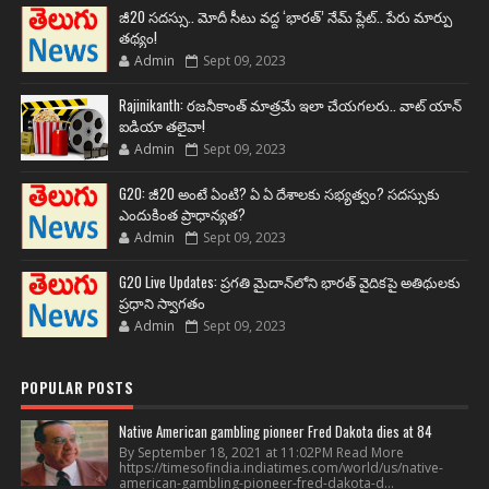
జీ20 సదస్సు.. మోదీ సీటు వద్ద ‘భారత్’ నేమ్ ప్లేట్‌.. పేరు మార్పు
తథ్యం!
Admin
Sept 09, 2023
Rajinikanth: రజనీకాంత్ మాత్రమే ఇలా చేయగలరు.. వాట్ యాన్
ఐడియా తలైవా!
Admin
Sept 09, 2023
G20: జీ20 అంటే ఏంటి? ఏ ఏ దేశాలకు సభ్యత్వం? సదస్సుకు
ఎందుకింత ప్రాధాన్యత?
Admin
Sept 09, 2023
G20 Live Updates: ప్రగతి మైదాన్‌లోని భారత్ వైదికపై అతిథులకు
ప్రధాని స్వాగతం
Admin
Sept 09, 2023
POPULAR POSTS
Native American gambling pioneer Fred Dakota dies at 84
By September 18, 2021 at 11:02PM Read More
https://timesofindia.indiatimes.com/world/us/native-
american-gambling-pioneer-fred-dakota-d...