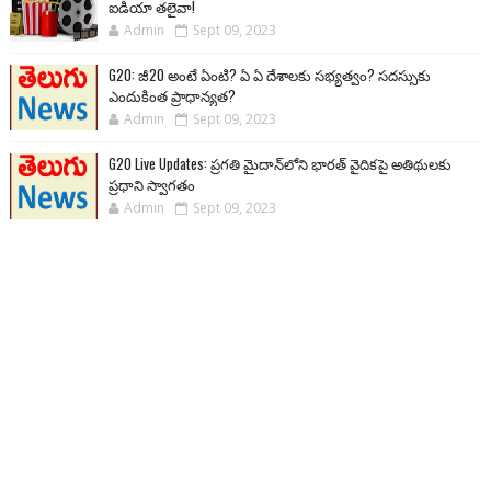
ఐడియా తలైవా!
Admin
Sept 09, 2023
G20: జీ20 అంటే ఏంటి? ఏ ఏ దేశాలకు సభ్యత్వం? సదస్సుకు
ఎందుకింత ప్రాధాన్యత?
Admin
Sept 09, 2023
G20 Live Updates: ప్రగతి మైదాన్‌లోని భారత్ వైదికపై అతిథులకు
ప్రధాని స్వాగతం
Admin
Sept 09, 2023