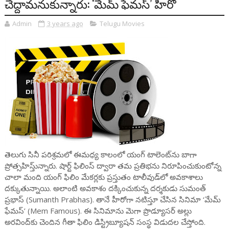
చేద్దామనుకున్నారు: ‘మేమ్ ఫేమస్’ హీరో
Admin
3 years ago
Telugu Movies
తెలుగు సినీ పరిశ్రమలో ఈమధ్య కాలంలో యంగ్ టాలెంట్‌ను బాగా
ప్రోత్సహిస్తు్న్నారు. షార్ట్ ఫిలింస్ ద్వారా తమ ప్రతిభను నిరూపించుకుంటోన్న
చాలా మంది యంగ్ ఫిలిం మేకర్లకు ప్రస్తుతం టాలీవుడ్‌లో అవకాశాలు
దక్కుతున్నాయి. అలాంటి అవకాశం దక్కించుకున్న దర్శకుడు సుమంత్
ప్రభాస్ (Sumanth Prabhas). తానే హీరోగా నటిస్తూ చేసిన సినిమా ‘మేమ్
ఫేమస్’ (Mem Famous). ఈ సినిమాను మెగా ప్రొడ్యూసర్ అల్లు
అరవింద్‌కు చెందిన గీతా ఫిలిం డిస్ట్రిబ్యూషన్ సంస్థ విడుదల చేస్తోంది.