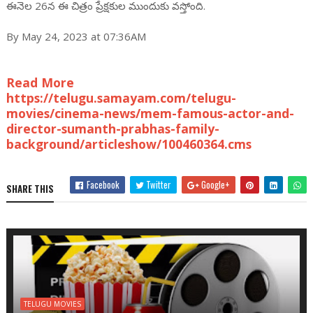
ఈనెల 26న ఈ చిత్రం ప్రేక్షకుల ముందుకు వస్తోంది.
By May 24, 2023 at 07:36AM
Read More
https://telugu.samayam.com/telugu-
movies/cinema-news/mem-famous-actor-and-
director-sumanth-prabhas-family-
background/articleshow/100460364.cms
Facebook
Twitter
Google+
SHARE THIS
TELUGU MOVIES