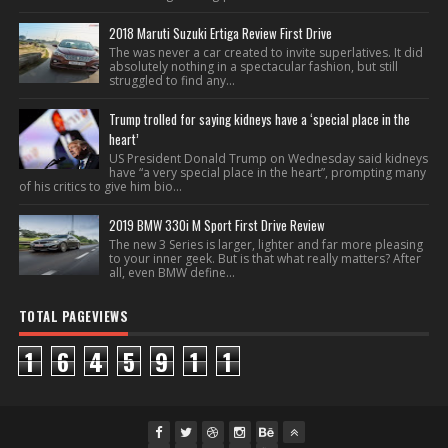
2018 Maruti Suzuki Ertiga Review First Drive
The was never a car created to invite superlatives. It did
absolutely nothing in a spectacular fashion, but still
struggled to find any...
Trump trolled for saying kidneys have a ‘special place in the
heart’
US President Donald Trump on Wednesday said kidneys
have “a very special place in the heart”, prompting many
of his critics to give him bio...
2019 BMW 330i M Sport First Drive Review
The new 3 Series is larger, lighter and far more pleasing
to your inner geek. But is that what really matters? After
all, even BMW define...
TOTAL PAGEVIEWS
1
6
4
5
9
1
1