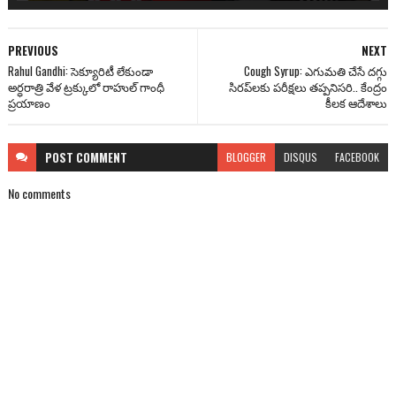
PREVIOUS
NEXT
Rahul Gandhi: సెక్యూరిటీ లేకుండా
Cough Syrup: ఎగుమతి చేసే దగ్గు
అర్ధరాత్రి వేళ ట్రక్కులో రాహుల్ గాంధీ
సిర‌ప్‌లకు పరీక్షలు తప్పనిసరి.. కేంద్రం
ప్రయాణం
కీలక ఆదేశాలు
POST
COMMENT
BLOGGER
DISQUS
FACEBOOK
No comments