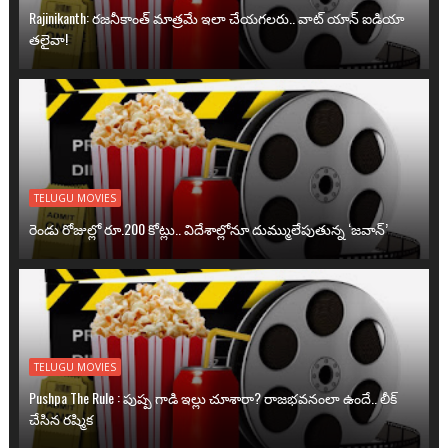
Rajinikanth: రజనీకాంత్ మాత్రమే ఇలా చేయగలరు.. వాట్ యాన్ ఐడియా
తలైవా!
TELUGU MOVIES
రెండు రోజుల్లో రూ.200 కోట్లు.. విదేశాల్లోనూ దుమ్ములేపుతున్న ‘జవాన్’
TELUGU MOVIES
Pushpa The Rule : పుష్ప గాడి ఇల్లు చూశారా? రాజభవనంలా ఉందే.. లీక్
చేసిన రష్మిక