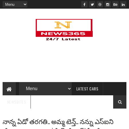
LATEST CARS
NEWSBITES
నాన్న ఏడో తరగతి.. అమ్మ టెన్త్.. నన్ను ఎస్‌ఐని