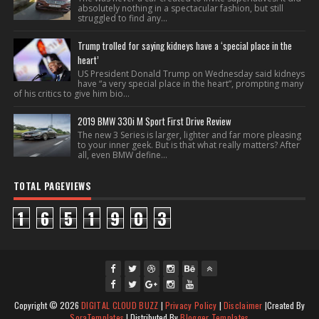
absolutely nothing in a spectacular fashion, but still
struggled to find any...
Trump trolled for saying kidneys have a ‘special place in the
heart’
US President Donald Trump on Wednesday said kidneys
have “a very special place in the heart”, prompting many
of his critics to give him bio...
2019 BMW 330i M Sport First Drive Review
The new 3 Series is larger, lighter and far more pleasing
to your inner geek. But is that what really matters? After
all, even BMW define...
TOTAL PAGEVIEWS
1
6
5
1
9
0
3
fac
twi
gpl
ins
you
Copyright ©
2026
DIGITAL CLOUD BUZZ
|
Privacy Policy
|
Disclaimer
|Created By
ebo
tte
us
J
tag
tub
SoraTemplates
| Distributed By
Blogger Templates