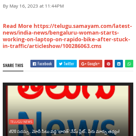
By May 16, 2023 at 11:44PM
Read More https://telugu.samayam.com/latest-
news/india-news/bengaluru-woman-starts-
working-on-laptop-on-rapido-bike-after-stuck-
in-traffic/articleshow/100286063.cms
Facebook
Twitter
Google+
SHARE THIS
TELUGU NEWS
జీ20 సదస్సు.. మోదీ సీటు వద్ద ‘భారత్’ నేమ్ ప్లేట్‌.. పేరు మార్పు తథ్యం!