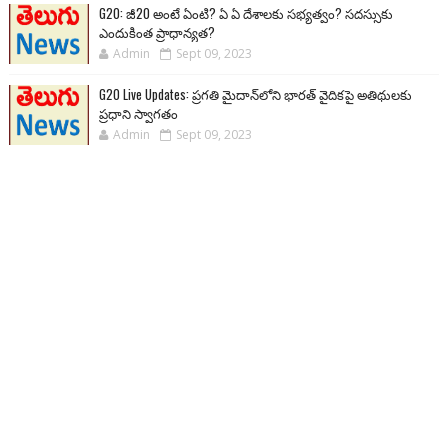
G20: జీ20 అంటే ఏంటి? ఏ ఏ దేశాలకు సభ్యత్వం? సదస్సుకు
ఎందుకింత ప్రాధాన్యత?
Admin
Sept 09, 2023
G20 Live Updates: ప్రగతి మైదాన్‌లోని భారత్ వైదికపై అతిథులకు
ప్రధాని స్వాగతం
Admin
Sept 09, 2023