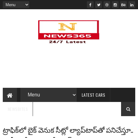
LATEST CARS
NEWSBITES
ట్రాఫిక్‌లో బైక్ వెనుక సీట్లో ల్యాప్‌టాప్‌తో పనిచేస్తూ..