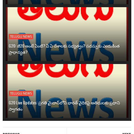
TELUGU NEWS
G20: జీ20 అంటే ఏంటి? ఏ ఏ దేశాలకు సభ్యత్వం? సదస్సుకు ఎందుకింత
ప్రాధాన్యత?
TELUGU NEWS
G20 Live Updates: ప్రగతి మైదాన్‌లోని భారత్ వైదికపై అతిథులకు ప్రధాని
స్వాగతం