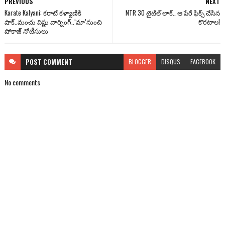
PREVIOUS
NEXT
Karate Kalyani: క‌రాటే క‌ళ్యాణికి
NTR 30 టైటిల్ లాక్.. ఆ పేరే ఫిక్స్ చేసిన
షాక్..మంచు విష్ణు వార్నింగ్‌..‘మా’నుంచి
కొరటాల!
షోకాజ్ నోటీసులు
POST
COMMENT
BLOGGER
DISQUS
FACEBOOK
No comments