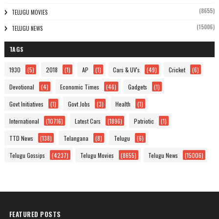
(8655)
TELUGU MOVIES
(15006)
TELUGU NEWS
TAGS
1930
(5)
2018
(1)
AP
(1)
Cars & UV's
(49)
Cricket
(6)
Devotional
(4)
Economic Times
(46)
Gadgets
(1)
Govt Initiatives
(1)
Govt Jobs
(3)
Health
(1)
International
(10716)
Latest Cars
(1896)
Patriotic
(1)
TTD News
(138)
Telangana
(8)
Telugu
(6)
Telugu Gossips
(4237)
Telugu Movies
(8655)
Telugu News
(15006)
FEATURED POSTS