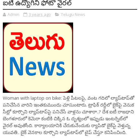
ఐటీ ఉద్యోగిని ఫోటో వైరల్
Admin
3 years ago
Telugu News
Woman with laptop on bike: పెళ్లి పీటలపై, వంట గదిలో ల్యాప్‌టాప్‌తో
పనిచేసిన వారిని ఇంతకుముందు చూసుంటారు. ట్రాఫిక్ రద్దీలో బైక్‌పై వెనుక
సీట్లో కూర్చొని ల్యాప్‌టాప్‌పై పనిచేసే వాళ్లను చూశారా..? దేశ ఐటీ రాజధాని
బెంగళూరులో కెమెరా కంటికి చిక్కిన ఓ దృశ్యంలో ఇప్పుడు ఇంటర్నెట్‌లో
వైరల్ అవుతోంది. కార్యాలయానికి చేరుకునేందుకు ర్యాపిడో బైక్‌పై వెళ్తున్న
యువతి.. బైక్ వెనకాల కూర్చొని ల్యాప్‌టాప్‌లో టైప్ చేస్తూ కనిపించింది.