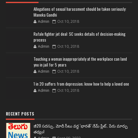
Allegations of sexual harassment should be taken seriously:
Maneka Gandhi
Admin
Oct 10, 2018
Rafale fighter jet deal: SC seeks details of decision-making
process
Admin
Oct 10, 2018
Touching a woman inappropriately at the workplace can land
you in jail for 5 years
Admin
Oct 10, 2018
1 in 20 suffers from depression; know how to help a loved one
Admin
Oct 10, 2018
RECENT POSTS
జీ20 సదస్సు.. మోదీ సీటు వద్ద ‘భారత్’ నేమ్ ప్లేట్‌.. పేరు మార్పు
తథ్యం!