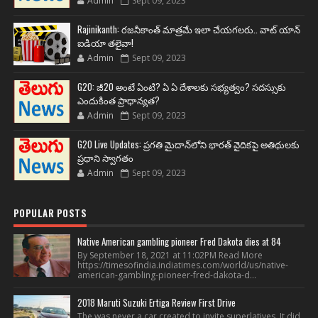
Admin
Sept 09, 2023
Rajinikanth: రజనీకాంత్ మాత్రమే ఇలా చేయగలరు.. వాట్ యాన్
ఐడియా తలైవా!
Admin
Sept 09, 2023
G20: జీ20 అంటే ఏంటి? ఏ ఏ దేశాలకు సభ్యత్వం? సదస్సుకు
ఎందుకింత ప్రాధాన్యత?
Admin
Sept 09, 2023
G20 Live Updates: ప్రగతి మైదాన్‌లోని భారత్ వైదికపై అతిథులకు
ప్రధాని స్వాగతం
Admin
Sept 09, 2023
POPULAR POSTS
Native American gambling pioneer Fred Dakota dies at 84
By September 18, 2021 at 11:02PM Read More
https://timesofindia.indiatimes.com/world/us/native-
american-gambling-pioneer-fred-dakota-d...
2018 Maruti Suzuki Ertiga Review First Drive
The was never a car created to invite superlatives. It did