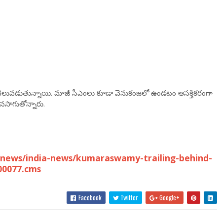
ు వెలువడుతున్నాయి. మాజీ సీఎంలు కూడా వెనుకంజలో ఉండటం ఆసక్తికరంగా
ొనసాగుతోన్నారు.
-news/india-news/kumaraswamy-trailing-behind-
00077.cms
Facebook
Twitter
Google+