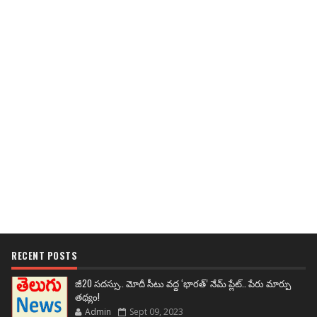
RECENT POSTS
జీ20 సదస్సు.. మోదీ సీటు వద్ద ‘భారత్’ నేమ్ ప్లేట్‌.. పేరు మార్పు
తథ్యం!
Admin
Sept 09, 2023