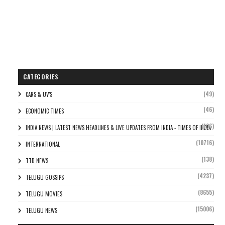
CATEGORIES
(49)
CARS & UV'S
(46)
ECONOMIC TIMES
(106)
INDIA NEWS | LATEST NEWS HEADLINES & LIVE UPDATES FROM INDIA - TIMES OF INDIA
(10716)
INTERNATIONAL
(138)
TTD NEWS
(4237)
TELUGU GOSSIPS
(8655)
TELUGU MOVIES
(15006)
TELUGU NEWS