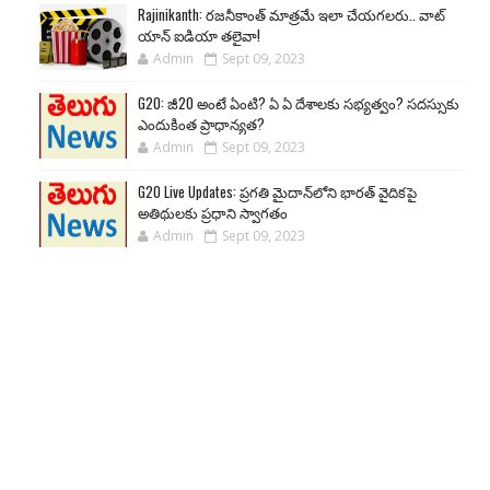
Rajinikanth: రజనీకాంత్ మాత్రమే ఇలా చేయగలరు.. వాట్
యాన్ ఐడియా తలైవా!
Admin
Sept 09, 2023
G20: జీ20 అంటే ఏంటి? ఏ ఏ దేశాలకు సభ్యత్వం? సదస్సుకు
ఎందుకింత ప్రాధాన్యత?
Admin
Sept 09, 2023
G20 Live Updates: ప్రగతి మైదాన్‌లోని భారత్ వైదికపై
అతిథులకు ప్రధాని స్వాగతం
Admin
Sept 09, 2023