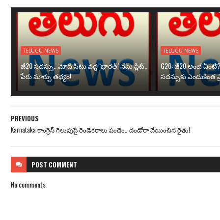
TELUGU NEWS
TELUGU NEWS
జీ20 సదస్సు.. మోదీ సీటు వద్ద ‘భారత్’ నేమ్ ప్లేట్‌..
G20: జీ20 అంటే ఏంటి
పేరు మార్పు తథ్యం!
సదస్సుకు ఎందుకింత ప
PREVIOUS
Karnataka కాంగ్రెస్ గెలుపుపై రెండెకరాలు పందెం.. దండోరా వేయించిన రైతు!
POST
COMMENT
No comments