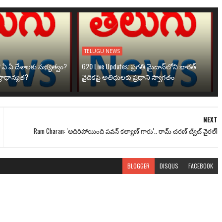
TELUGU NEWS
? ఏ ఏ దేశాలకు సభ్యత్వం?
G20 Live Updates: ప్రగతి మైదాన్‌లోని భారత్
్రాధాన్యత?
వైదికపై అతిథులకు ప్రధాని స్వాగతం
NEXT
Ram Charan: 'అదిరిపోయింది పవన్ కల్యాణ్ గారు'.. రామ్ చరణ్ ట్వీట్ వైరల్!
BLOGGER
DISQUS
FACEBOOK