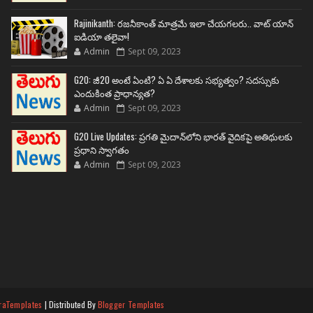
Rajinikanth: రజనీకాంత్ మాత్రమే ఇలా చేయగలరు.. వాట్ యాన్
ఐడియా తలైవా!
Admin
Sept 09, 2023
G20: జీ20 అంటే ఏంటి? ఏ ఏ దేశాలకు సభ్యత్వం? సదస్సుకు
ఎందుకింత ప్రాధాన్యత?
Admin
Sept 09, 2023
G20 Live Updates: ప్రగతి మైదాన్‌లోని భారత్ వైదికపై అతిథులకు
ప్రధాని స్వాగతం
Admin
Sept 09, 2023
raTemplates
| Distributed By
Blogger Templates