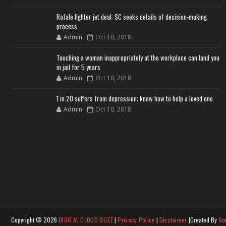
Rafale fighter jet deal: SC seeks details of decision-making
process
Admin
Oct 10, 2018
Touching a woman inappropriately at the workplace can land you
in jail for 5 years
Admin
Oct 10, 2018
1 in 20 suffers from depression; know how to help a loved one
Admin
Oct 10, 2018
Copyright ©
2026
DIGITAL CLOUD BUZZ
|
Privacy Policy
|
Disclaimer
|Created By
So