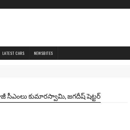
LATEST CARS
NEWSBITES
 సీఎంలు కుమారస్వామి, జగదీష్ షెట్టర్