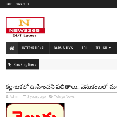
HOME
CONTACT US
INTERNATIONAL
CARS & UV'S
TOI
TELUGU
Breaking News
కర్ణాటకలో ఊహించని ఫలితాలు.. వెనుకంజలో మాజీ
Admin
3 years ago
Telugu News