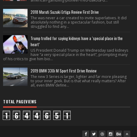
american-gambling-pioneer-fred-dakota-d...
2018 Maruti Suzuki Ertiga Review First Drive
The was never a car created to invite superlatives. It did
absolutely nothing in a spectacular fashion, but still
struggled to find any...
Trump trolled for saying kidneys have a ‘special place in the
heart’
US President Donald Trump on Wednesday said kidneys
have “a very special place in the heart”, prompting many
of his critics to give him bio...
2019 BMW 330i M Sport First Drive Review
The new 3 Series is larger, lighter and far more pleasing
to your inner geek. But is that what really matters? After
all, even BMW define...
TOTAL PAGEVIEWS
1
6
4
4
6
5
1