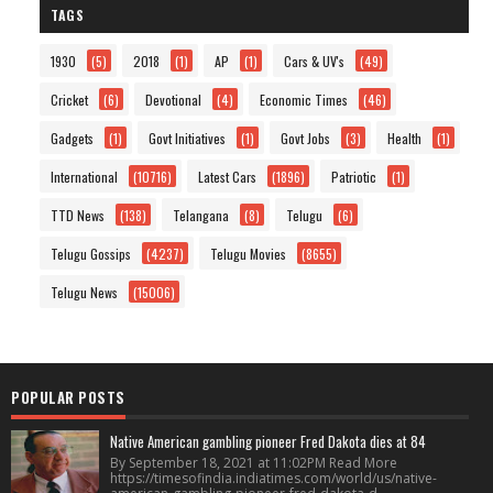
TAGS
1930
(5)
2018
(1)
AP
(1)
Cars & UV's
(49)
Cricket
(6)
Devotional
(4)
Economic Times
(46)
Gadgets
(1)
Govt Initiatives
(1)
Govt Jobs
(3)
Health
(1)
International
(10716)
Latest Cars
(1896)
Patriotic
(1)
TTD News
(138)
Telangana
(8)
Telugu
(6)
Telugu Gossips
(4237)
Telugu Movies
(8655)
Telugu News
(15006)
POPULAR POSTS
Native American gambling pioneer Fred Dakota dies at 84
By September 18, 2021 at 11:02PM Read More
https://timesofindia.indiatimes.com/world/us/native-