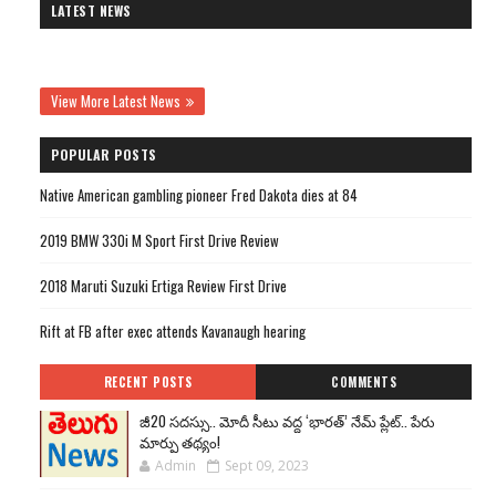
LATEST NEWS
View More Latest News
POPULAR POSTS
Native American gambling pioneer Fred Dakota dies at 84
2019 BMW 330i M Sport First Drive Review
2018 Maruti Suzuki Ertiga Review First Drive
Rift at FB after exec attends Kavanaugh hearing
RECENT POSTS
COMMENTS
జీ20 సదస్సు.. మోదీ సీటు వద్ద ‘భారత్’ నేమ్ ప్లేట్‌.. పేరు
మార్పు తథ్యం!
Admin
Sept 09, 2023