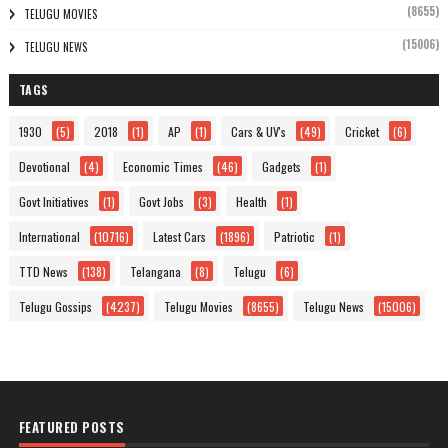
(8655)
TELUGU MOVIES
(15006)
TELUGU NEWS
TAGS
1930
(5)
2018
(1)
AP
(1)
Cars & UV's
(49)
Cricket
(6)
Devotional
(4)
Economic Times
(46)
Gadgets
(1)
Govt Initiatives
(1)
Govt Jobs
(3)
Health
(1)
International
(10716)
Latest Cars
(1896)
Patriotic
(1)
TTD News
(138)
Telangana
(8)
Telugu
(6)
Telugu Gossips
(4237)
Telugu Movies
(8655)
Telugu News
(15006)
FEATURED POSTS