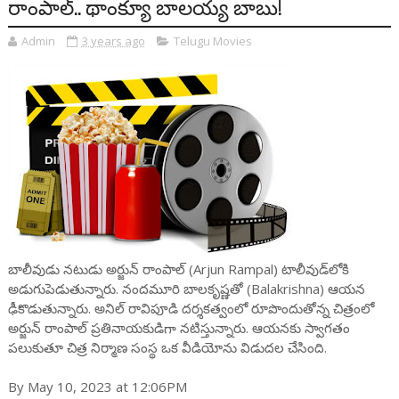
రాంపాల్.. థాంక్యూ బాలయ్య బాబు!
Admin
3 years ago
Telugu Movies
బాలీవుడు నటుడు అర్జున్ రాంపాల్ (Arjun Rampal) టాలీవుడ్‌లోకి
అడుగుపెడుతున్నారు. నందమూరి బాలకృష్ణతో (Balakrishna) ఆయన
ఢీకొడుతున్నారు. అనిల్ రావిపూడి దర్శకత్వంలో రూపొందుతోన్న చిత్రంలో
అర్జున్ రాంపాల్ ప్రతినాయకుడిగా నటిస్తున్నారు. ఆయనకు స్వాగతం
పలుకుతూ చిత్ర నిర్మాణ సంస్థ ఒక వీడియోను విడుదల చేసింది.
By May 10, 2023 at 12:06PM