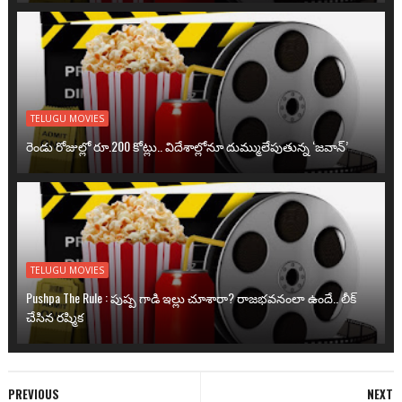
TELUGU MOVIES
రెండు రోజుల్లో రూ.200 కోట్లు.. విదేశాల్లోనూ దుమ్ములేపుతున్న ‘జవాన్’
TELUGU MOVIES
Pushpa The Rule : పుష్ప గాడి ఇల్లు చూశారా? రాజభవనంలా ఉందే.. లీక్
చేసిన రష్మిక
PREVIOUS
NEXT