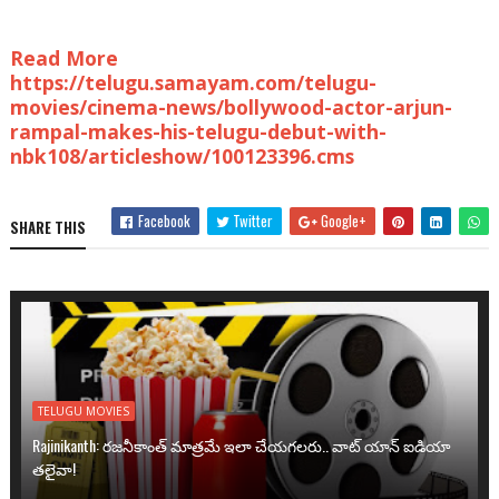
Read More
https://telugu.samayam.com/telugu-
movies/cinema-news/bollywood-actor-arjun-
rampal-makes-his-telugu-debut-with-
nbk108/articleshow/100123396.cms
Facebook
Twitter
Google+
SHARE THIS
TELUGU MOVIES
Rajinikanth: రజనీకాంత్ మాత్రమే ఇలా చేయగలరు.. వాట్ యాన్ ఐడియా
తలైవా!