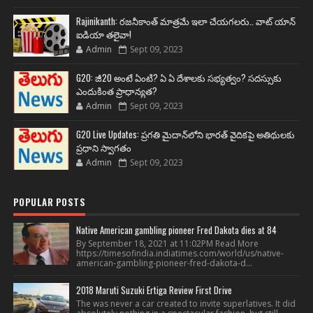
Rajinikanth: రజనీకాంత్ మాత్రమే ఇలా చేయగలరు.. వాట్ యాన్
ఐడియా తలైవా!
Admin
Sept 09, 2023
G20: జీ20 అంటే ఏంటి? ఏ ఏ దేశాలకు సభ్యత్వం? సదస్సుకు
ఎందుకింత ప్రాధాన్యత?
Admin
Sept 09, 2023
G20 Live Updates: ప్రగతి మైదాన్‌లోని భారత్ వైదికపై అతిథులకు
ప్రధాని స్వాగతం
Admin
Sept 09, 2023
POPULAR POSTS
Native American gambling pioneer Fred Dakota dies at 84
By September 18, 2021 at 11:02PM Read More
https://timesofindia.indiatimes.com/world/us/native-
american-gambling-pioneer-fred-dakota-d...
2018 Maruti Suzuki Ertiga Review First Drive
The was never a car created to invite superlatives. It did