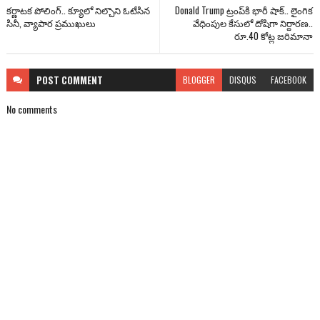
కర్ణాటక పోలింగ్.. క్యూలో నిల్చొని ఓటేసిన
Donald Trump ట్రంప్‌కి భారీ షాక్.. లైంగిక
సినీ, వ్యాపార ప్రముఖులు
వేధింపుల కేసులో దోషిగా నిర్దారణ..
రూ.40 కోట్ల జరిమానా
POST
COMMENT
BLOGGER
DISQUS
FACEBOOK
No comments