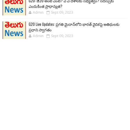
G20: జీ20 అంటే ఏంటి? ఏ ఏ దేశాలకు సభ్యత్వం? సదస్సుకు
ఎందుకింత ప్రాధాన్యత?
Admin
Sept 09, 2023
G20 Live Updates: ప్రగతి మైదాన్‌లోని భారత్ వైదికపై అతిథులకు
ప్రధాని స్వాగతం
Admin
Sept 09, 2023