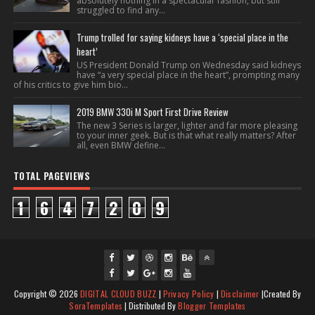
absolutely nothing in a spectacular fashion, but still
struggled to find any...
Trump trolled for saying kidneys have a ‘special place in the
heart’
US President Donald Trump on Wednesday said kidneys
have “a very special place in the heart”, prompting many
of his critics to give him bio...
2019 BMW 330i M Sport First Drive Review
The new 3 Series is larger, lighter and far more pleasing
to your inner geek. But is that what really matters? After
all, even BMW define...
TOTAL PAGEVIEWS
1
6
4
7
2
0
9
fac
twi
gpl
ins
you
Copyright ©
2026
DIGITAL CLOUD BUZZ
|
Privacy Policy
|
Disclaimer
|Created By
ebo
tte
us
J
tag
tub
SoraTemplates
| Distributed By
Blogger Templates