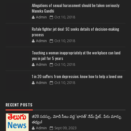
Allegations of sexual harassment should be taken seriously:
Maneka Gandhi
Admin
Oct 10, 2018
Rafale fighter jet deal: SC seeks details of decision-making
process
Admin
Oct 10, 2018
Touching a woman inappropriately at the workplace can land
you in jail for 5 years
Admin
Oct 10, 2018
1 in 20 suffers from depression; know how to help a loved one
Admin
Oct 10, 2018
RECENT POSTS
జీ20 సదస్సు.. మోదీ సీటు వద్ద ‘భారత్’ నేమ్ ప్లేట్‌.. పేరు మార్పు
తథ్యం!
Admin
Sept 09, 2023