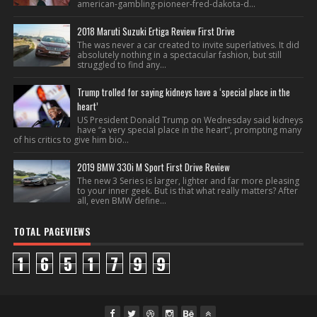
american-gambling-pioneer-fred-dakota-d...
2018 Maruti Suzuki Ertiga Review First Drive
The was never a car created to invite superlatives. It did
absolutely nothing in a spectacular fashion, but still
struggled to find any...
Trump trolled for saying kidneys have a ‘special place in the
heart’
US President Donald Trump on Wednesday said kidneys
have “a very special place in the heart”, prompting many
of his critics to give him bio...
2019 BMW 330i M Sport First Drive Review
The new 3 Series is larger, lighter and far more pleasing
to your inner geek. But is that what really matters? After
all, even BMW define...
TOTAL PAGEVIEWS
1
6
5
1
7
9
9