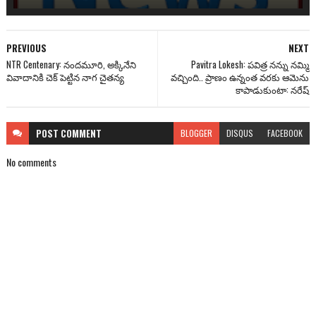
PREVIOUS
NEXT
NTR Centenary: నందమూరి, అక్కినేని
Pavitra Lokesh: ప‌విత్ర న‌న్ను న‌మ్మి
వివాదానికి చెక్ పెట్టిన నాగ చైత‌న్య‌
వ‌చ్చింది.. ప్రాణం ఉన్నంత వ‌ర‌కు ఆమెను
కాపాడుకుంటా: న‌రేష్‌
POST
COMMENT
BLOGGER
DISQUS
FACEBOOK
No comments