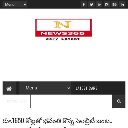
LATEST CARS
NEWSBITES
రూ.1650 కోట్లతో భవంతి కొన్న సెలబ్రిటీ జంట..