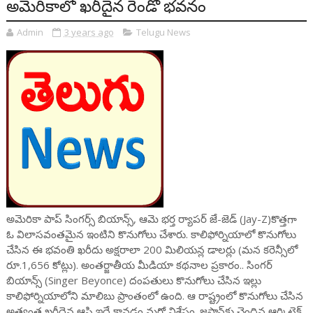
అమెరికాలో ఖరీదైన రెండో భవనం
Admin
3 years ago
Telugu News
అమెరికా పాప్ సింగర్స్‌ బియాన్స్‌, ఆమె భర్త ర్యాపర్‌ జే-జెడ్‌ (Jay-Z)కొత్తగా
ఓ విలాసవంతమైన ఇంటిని కొనుగోలు చేశారు. కాలిఫోర్నియాలో కొనుగోలు
చేసిన ఈ భవంతి ఖరీదు అక్షరాలా 200 మిలియన్ల డాలర్లు (మన కరెన్సీలో
రూ.1,656 కోట్లు). అంతర్జాతీయ మీడియా కథనాల ప్రకారం.. సింగర్
బియాన్స్ (Singer Beyonce) దంపతులు కొనుగోలు చేసిన ఇల్లు
కాలిఫోర్నియాలోని మాలిబు ప్రాంతంలో ఉంది. ఆ రాష్ట్రంలో కొనుగోలు చేసిన
అత్యంత ఖరీదైన ఆస్తి ఇదే కావడం మరో విశేషం. జపాన్‌కు చెందిన ఆర్కిటెక్ట్‌