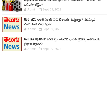
ఐడియా తలైవా!
Admin
Sept 09, 2023
G20: జీ20 అంటే ఏంటి? ఏ ఏ దేశాలకు సభ్యత్వం? సదస్సుకు
ఎందుకింత ప్రాధాన్యత?
Admin
Sept 09, 2023
G20 Live Updates: ప్రగతి మైదాన్‌లోని భారత్ వైదికపై అతిథులకు
ప్రధాని స్వాగతం
Admin
Sept 09, 2023