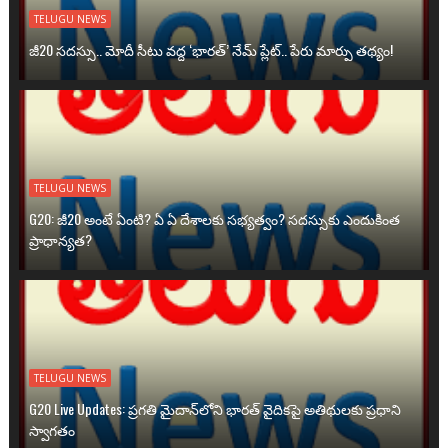
TELUGU NEWS
జీ20 సదస్సు.. మోదీ సీటు వద్ద ‘భారత్’ నేమ్ ప్లేట్‌.. పేరు మార్పు తథ్యం!
TELUGU NEWS
G20: జీ20 అంటే ఏంటి? ఏ ఏ దేశాలకు సభ్యత్వం? సదస్సుకు ఎందుకింత
ప్రాధాన్యత?
TELUGU NEWS
G20 Live Updates: ప్రగతి మైదాన్‌లోని భారత్ వైదికపై అతిథులకు ప్రధాని
స్వాగతం