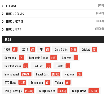
(138)
TTD NEWS
(4237)
TELUGU GOSSIPS
(8655)
TELUGU MOVIES
(15006)
TELUGU NEWS
TAGS
1930
(5)
2018
(1)
AP
(1)
Cars & UV's
(49)
Cricket
(6)
Devotional
(4)
Economic Times
(46)
Gadgets
(1)
Govt Initiatives
(1)
Govt Jobs
(3)
Health
(1)
International
(10716)
Latest Cars
(1896)
Patriotic
(1)
TTD News
(138)
Telangana
(8)
Telugu
(6)
Telugu Gossips
(4237)
Telugu Movies
(8655)
Telugu News
(15006)