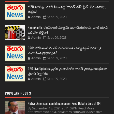
జీ20 సదస్సు.. మోదీ సీటు వద్ద ‘భారత్’ నేమ్ ప్లేట్‌.. పేరు మార్పు
తథ్యం!
Admin
Sept 09, 2023
Rajinikanth: రజనీకాంత్ మాత్రమే ఇలా చేయగలరు.. వాట్ యాన్
ఐడియా తలైవా!
Admin
Sept 09, 2023
G20: జీ20 అంటే ఏంటి? ఏ ఏ దేశాలకు సభ్యత్వం? సదస్సుకు
ఎందుకింత ప్రాధాన్యత?
Admin
Sept 09, 2023
G20 Live Updates: ప్రగతి మైదాన్‌లోని భారత్ వైదికపై అతిథులకు
ప్రధాని స్వాగతం
Admin
Sept 09, 2023
POPULAR POSTS
Native American gambling pioneer Fred Dakota dies at 84
By September 18, 2021 at 11:02PM Read More
https://timesofindia.indiatimes.com/world/us/native-