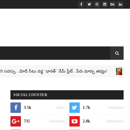
సు.. మోదీ సీటు వద్ద ‘భారత్’ నేమ్ ప్లేట్‌.. పేరు మార్పు తథ్యం!
TELUG
SOCIAL COUNTER
3.5k
1.7k
Likes
Followers
735
2.8k
Followers
Subscribes