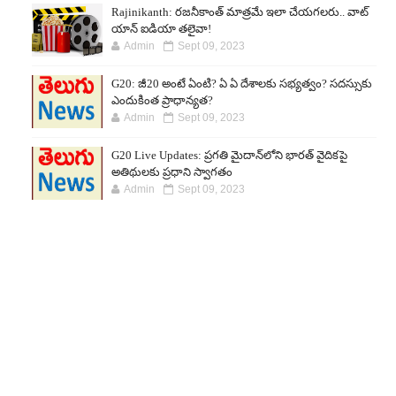
Rajinikanth: రజనీకాంత్ మాత్రమే ఇలా చేయగలరు.. వాట్
యాన్ ఐడియా తలైవా!
Admin
Sept 09, 2023
G20: జీ20 అంటే ఏంటి? ఏ ఏ దేశాలకు సభ్యత్వం? సదస్సుకు
ఎందుకింత ప్రాధాన్యత?
Admin
Sept 09, 2023
G20 Live Updates: ప్రగతి మైదాన్‌లోని భారత్ వైదికపై
అతిథులకు ప్రధాని స్వాగతం
Admin
Sept 09, 2023