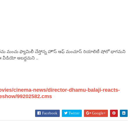
 తమ మంచు ఫ్యామిలీ చేస్తోన్న హౌస్ ఆఫ్ మంచూస్ రియాలిటీ షోలో భాగ‌మని
ఈ వీడియో అబద్ద‌మ‌ని ..
vies/cinema-news/director-dhamu-balaji-reacts-
leshow/99202582.cms
Facebook
Twitter
Google+