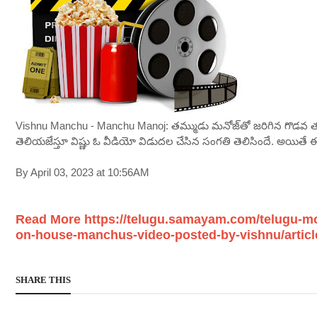
Vishnu Manchu - Manchu Manoj: త‌మ్ముడు మ‌నోజ్‌తో జ‌రిగిన గొడ‌వ
తెలియ‌జేస్తూ విష్ణు ఓ వీడియో విడుద‌ల చేసిన సంగ‌తి తెలిసిందే. అయితే 
By April 03, 2023 at 10:56AM
Read More https://telugu.samayam.com/telugu-mo
on-house-manchus-video-posted-by-vishnu/artic
SHARE THIS