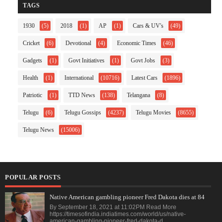
TAGS
1930
(5)
2018
(1)
AP
(1)
Cars & UV's
(49)
Cricket
(6)
Devotional
(4)
Economic Times
(46)
Gadgets
(1)
Govt Initiatives
(1)
Govt Jobs
(3)
Health
(1)
International
(10716)
Latest Cars
(1896)
Patriotic
(1)
TTD News
(138)
Telangana
(8)
Telugu
(6)
Telugu Gossips
(4237)
Telugu Movies
(8655)
Telugu News
(15006)
POPULAR POSTS
Native American gambling pioneer Fred Dakota dies at 84
By September 18, 2021 at 11:02PM Read More
https://timesofindia.indiatimes.com/world/us/native-
american-gambling-pioneer-fred-dakota-d...