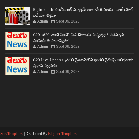
Rajinikanth: రజనీకాంత్ మాత్రమే ఇలా చేయగలరు.. వాట్ యాన్
ఐడియా తలైవా!
Admin
Sept 09, 2023
G20: జీ20 అంటే ఏంటి? ఏ ఏ దేశాలకు సభ్యత్వం? సదస్సుకు
ఎందుకింత ప్రాధాన్యత?
Admin
Sept 09, 2023
G20 Live Updates: ప్రగతి మైదాన్‌లోని భారత్ వైదికపై అతిథులకు
ప్రధాని స్వాగతం
Admin
Sept 09, 2023
y
SoraTemplates
| Distributed By
Blogger Templates