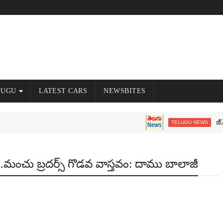
LUGU
LATEST CARS
NEWSBITES
జీ20 సదస్
TELUGU NEWS
ంచు బ్ర‌ద‌ర్స్ గొడ‌వ‌ వాస్త‌వం: దాము బాలాజీ