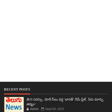
RECENT POSTS
జీ20 సదస్సు.. మోదీ సీటు వద్ద ‘భారత్’ నేమ్ ప్లేట్‌.. పేరు మార్పు
తథ్యం!
Admin
Sept 09, 2023