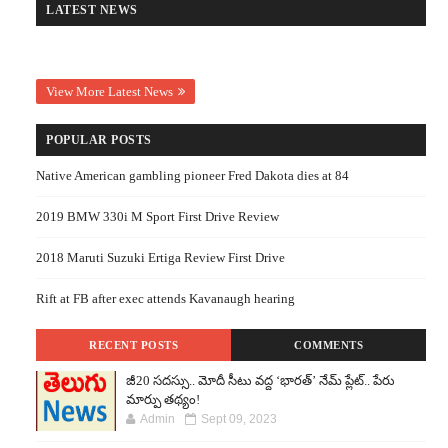
LATEST NEWS
View More Latest News
POPULAR POSTS
Native American gambling pioneer Fred Dakota dies at 84
2019 BMW 330i M Sport First Drive Review
2018 Maruti Suzuki Ertiga Review First Drive
Rift at FB after exec attends Kavanaugh hearing
RECENT POSTS
COMMENTS
జీ20 సదస్సు.. మోదీ సీటు వద్ద ‘భారత్’ నేమ్ ప్లేట్‌.. పేరు
మార్పు తథ్యం!
Admin
Sept 09, 2023