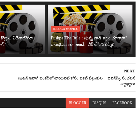
TELUGU MOVIES
కోట్లు.. విదేశాల్లోనూ
Pushpa The Rule : పుష్ప గాడి ఇల్లు చూశారా?
ాన్’
రాజభవనంలా ఉందే.. లీక్ చేసిన రష్మిక
NEXT
పుతిన్ ఇలాగే బంకర్‌లో టాయిలెట్ కోసం బకెట్ పట్టుకుని.. : జెలెన్‌స్కీ సంచలన
వ్యాఖ్యలు
BLOGGER
DISQUS
FACEBOOK