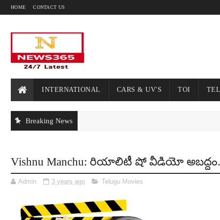
HOME
CONTACT US
INTERNATIONAL
CARS & UV'S
TOI
TE
Breaking News
Vishnu Manchu: రియాలిటీ షో వీడియో అబ‌ద్దం..మ
Admin
3 years ago
Telugu Movies