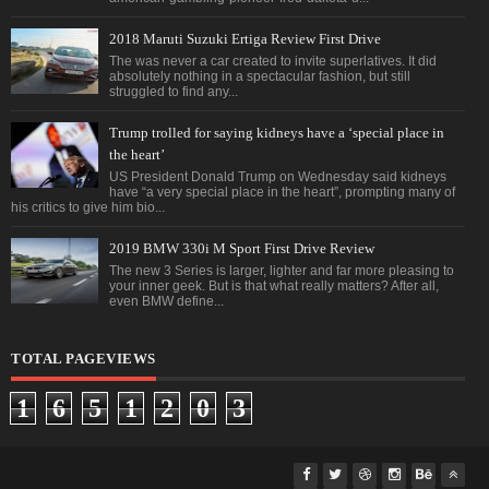
2018 Maruti Suzuki Ertiga Review First Drive
The was never a car created to invite superlatives. It did
absolutely nothing in a spectacular fashion, but still
struggled to find any...
Trump trolled for saying kidneys have a ‘special place in
the heart’
US President Donald Trump on Wednesday said kidneys
have “a very special place in the heart”, prompting many of
his critics to give him bio...
2019 BMW 330i M Sport First Drive Review
The new 3 Series is larger, lighter and far more pleasing to
your inner geek. But is that what really matters? After all,
even BMW define...
TOTAL PAGEVIEWS
1
6
5
1
2
0
3