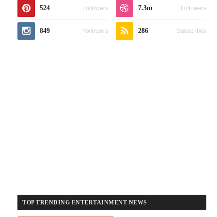
524
7.3m
Followers
Followers
849
286
Followers
Subscribes
TOP TRENDING ENTERTAINMENT NEWS