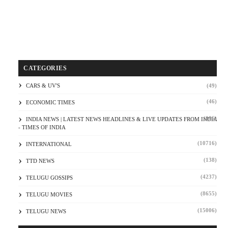
CATEGORIES
CARS & UV'S
(49)
(46)
ECONOMIC TIMES
(106)
INDIA NEWS | LATEST NEWS HEADLINES & LIVE UPDATES FROM INDIA
- TIMES OF INDIA
(10716)
INTERNATIONAL
(138)
TTD NEWS
(4237)
TELUGU GOSSIPS
(8655)
TELUGU MOVIES
(15006)
TELUGU NEWS