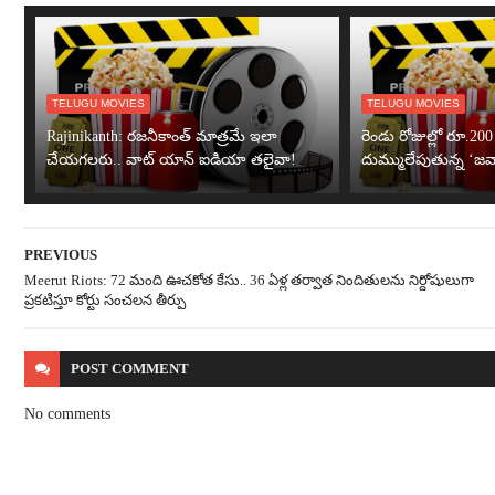
TELUGU MOVIES
TELUGU MOVIES
Rajinikanth: రజనీకాంత్ మాత్రమే ఇలా
రెండు రోజుల్లో రూ.200 
చేయగలరు.. వాట్ యాన్ ఐడియా తలైవా!
దుమ్ములేపుతున్న ‘జవ
PREVIOUS
Meerut Riots: 72 మంది ఊచకోత కేసు.. 36 ఏళ్ల తర్వాత నిందితులను నిర్దోషులుగా
ప్రకటిస్తూ కోర్టు సంచలన తీర్పు
POST
COMMENT
No comments