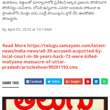
తుపాకులు, కత్తులతో మాల్యానాలోకి ప్రవేశించి అక్కడ ప్రజలను దొరికినవారి
దొరికినట్టు చంపేశారు. లోపలి ఉన్నవారు ఎవరూ బయటకు పోకుండా ఆ
ప్రాంతంలోని మొత్తం ఐదు ఎంట్రీ పాయింట్లను బ్లాక్ చేసి ఊచకోతకు
తెగబడ్డారు.
By April 03, 2023 at 10:10AM
Read More https://telugu.samayam.com/latest-
news/india-news/all-39-accused-acquitted-by-
local-court-in-36-years-back-72-were-killed-
maliyana-massacre-of-uttar-
pradesh/articleshow/99201193.cms
Facebook
Twitter
Google+
SHARE THIS