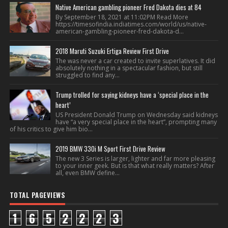
Native American gambling pioneer Fred Dakota dies at 84
By September 18, 2021 at 11:02PM Read More
https://timesofindia.indiatimes.com/world/us/native-
american-gambling-pioneer-fred-dakota-d...
2018 Maruti Suzuki Ertiga Review First Drive
The was never a car created to invite superlatives. It did
absolutely nothing in a spectacular fashion, but still
struggled to find any...
Trump trolled for saying kidneys have a ‘special place in the
heart’
US President Donald Trump on Wednesday said kidneys
have “a very special place in the heart”, prompting many
of his critics to give him bio...
2019 BMW 330i M Sport First Drive Review
The new 3 Series is larger, lighter and far more pleasing
to your inner geek. But is that what really matters? After
all, even BMW define...
TOTAL PAGEVIEWS
1
6
5
2
2
2
3