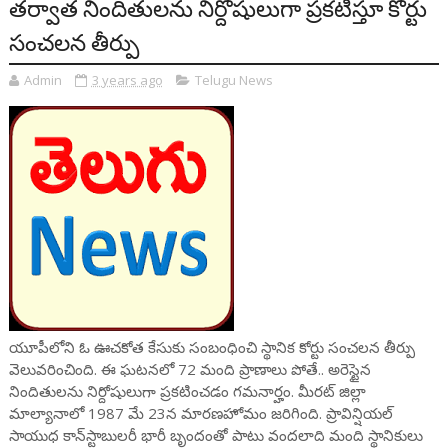
తర్వాత నిందితులను నిర్దోషులుగా ప్రకటిస్తూ కోర్టు
సంచలన తీర్పు
Admin
3 years ago
Telugu News
యూపీలోని ఓ ఊచకోత కేసుకు సంబంధించి స్థానిక కోర్టు సంచలన తీర్పు
వెలువరించింది. ఈ ఘటనలో 72 మంది ప్రాణాలు పోతే.. అరెస్టైన
నిందితులను నిర్దోషులుగా ప్రకటించడం గమనార్హం. మీరట్ జిల్లా
మాల్యానాలో 1987 మే 23న మారణహోమం జరిగింది. ప్రావిన్షియల్
సాయుధ కాన్‌స్టాబులరీ భారీ బృందంతో పాటు వందలాది మంది స్థానికులు