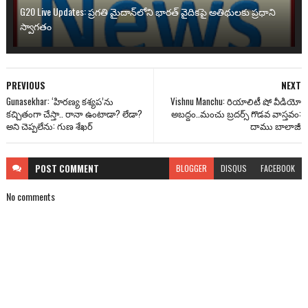
G20 Live Updates: ప్రగతి మైదాన్‌లోని భారత్ వైదికపై అతిథులకు ప్రధాని
స్వాగతం
PREVIOUS
NEXT
Gunasekhar: ‘హిరణ్య కశ్యప’ను
Vishnu Manchu: రియాలిటీ షో వీడియో
కచ్చితంగా చేస్తా.. రానా ఉంటాడా? లేడా?
అబ‌ద్దం..మంచు బ్ర‌ద‌ర్స్ గొడ‌వ‌ వాస్త‌వం:
అని చెప్ప‌లేను: గుణ శేఖ‌ర్‌
దాము బాలాజీ
POST
COMMENT
BLOGGER
DISQUS
FACEBOOK
No comments