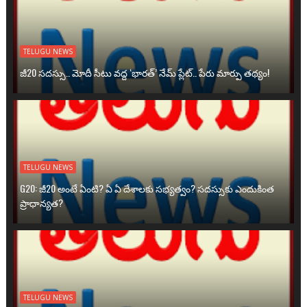
TELUGU NEWS
జీ20 సదస్సు.. మోదీ సీటు వద్ద ‘భారత్’ నేమ్ ప్లేట్‌.. పేరు మార్పు తథ్యం!
TELUGU NEWS
G20: జీ20 అంటే ఏంటి? ఏ ఏ దేశాలకు సభ్యత్వం? సదస్సుకు ఎందుకింత
ప్రాధాన్యత?
TELUGU NEWS