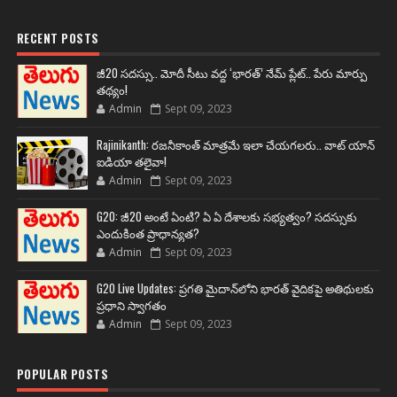
RECENT POSTS
జీ20 సదస్సు.. మోదీ సీటు వద్ద ‘భారత్’ నేమ్ ప్లేట్‌.. పేరు మార్పు
తథ్యం!
Admin
Sept 09, 2023
Rajinikanth: రజనీకాంత్ మాత్రమే ఇలా చేయగలరు.. వాట్ యాన్
ఐడియా తలైవా!
Admin
Sept 09, 2023
G20: జీ20 అంటే ఏంటి? ఏ ఏ దేశాలకు సభ్యత్వం? సదస్సుకు
ఎందుకింత ప్రాధాన్యత?
Admin
Sept 09, 2023
G20 Live Updates: ప్రగతి మైదాన్‌లోని భారత్ వైదికపై అతిథులకు
ప్రధాని స్వాగతం
Admin
Sept 09, 2023
POPULAR POSTS