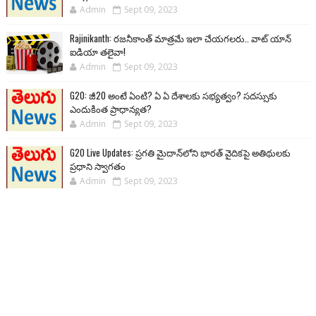
Admin
Sept 09, 2023
Rajinikanth: రజనీకాంత్ మాత్రమే ఇలా చేయగలరు.. వాట్ యాన్
ఐడియా తలైవా!
Admin
Sept 09, 2023
G20: జీ20 అంటే ఏంటి? ఏ ఏ దేశాలకు సభ్యత్వం? సదస్సుకు
ఎందుకింత ప్రాధాన్యత?
Admin
Sept 09, 2023
G20 Live Updates: ప్రగతి మైదాన్‌లోని భారత్ వైదికపై అతిథులకు
ప్రధాని స్వాగతం
Admin
Sept 09, 2023