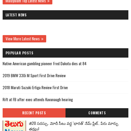
Malayalam Top Latest News
LATEST NEWS
View More Latest News
POPULAR POSTS
Native American gambling pioneer Fred Dakota dies at 84
2019 BMW 330i M Sport First Drive Review
2018 Maruti Suzuki Ertiga Review First Drive
Rift at FB after exec attends Kavanaugh hearing
RECENT POSTS
COMMENTS
జీ20 సదస్సు.. మోదీ సీటు వద్ద ‘భారత్’ నేమ్ ప్లేట్‌.. పేరు మార్పు
తథ్యం!