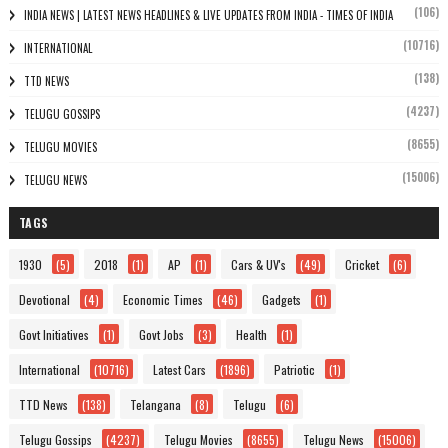
(106)
INDIA NEWS | LATEST NEWS HEADLINES & LIVE UPDATES FROM INDIA - TIMES OF INDIA
(10716)
INTERNATIONAL
(138)
TTD NEWS
(4237)
TELUGU GOSSIPS
(8655)
TELUGU MOVIES
(15006)
TELUGU NEWS
TAGS
1930
(5)
2018
(1)
AP
(1)
Cars & UV's
(49)
Cricket
(6)
Devotional
(4)
Economic Times
(46)
Gadgets
(1)
Govt Initiatives
(1)
Govt Jobs
(3)
Health
(1)
International
(10716)
Latest Cars
(1896)
Patriotic
(1)
TTD News
(138)
Telangana
(8)
Telugu
(6)
Telugu Gossips
(4237)
Telugu Movies
(8655)
Telugu News
(15006)