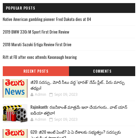
POPULAR POSTS
Native American gambling pioneer Fred Dakota dies at 84
2019 BMW 330i M Sport First Drive Review
2018 Maruti Suzuki Ertiga Review First Drive
Rift at FB after exec attends Kavanaugh hearing
RECENT POSTS
COMMENTS
జీ20 సదస్సు.. మోదీ సీటు వద్ద ‘భారత్’ నేమ్ ప్లేట్‌.. పేరు మార్పు
తథ్యం!
Admin
Sept 09, 2023
Rajinikanth: రజనీకాంత్ మాత్రమే ఇలా చేయగలరు.. వాట్ యాన్
ఐడియా తలైవా!
Admin
Sept 09, 2023
G20: జీ20 అంటే ఏంటి? ఏ ఏ దేశాలకు సభ్యత్వం? సదస్సుకు
ఎందుకింత ప్రాధాన్యత?