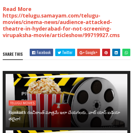
Read More
https://telugu.samayam.com/telugu-
movies/cinema-news/audience-attacked-
theatre-in-hyderabad-for-not-screening-
virupaksha-movie/articleshow/99719927.cms
Facebook
Twitter
Google+
SHARE THIS
TELUGU MOVIES
Rajinikanth: రజనీకాంత్ మాత్రమే ఇలా చేయగలరు.. వాట్ యాన్ ఐడియా
తలైవా!