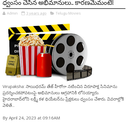
ధ్వంసం చేసిన అభిమానులు.. కారణమేమంటే!
Admin
3 years ago
Telugu Movies
Virupaksha: సాయిధ‌ర‌మ్ తేజ్ హీరోగా న‌టించిన విరూపాక్ష సినిమాను
ప్ర‌ద‌ర్శించ‌క‌పోవ‌టంపై అభిమానులు ఆగ్ర‌హానికి లోన‌య్యారు.
హైద‌రాబాద్‌లోని ల‌క్ష్మీ క‌ళ థియేట‌ర్‌ను ప్రేక్ష‌కులు ధ్వంసం చేశారు. వివ‌రాల్లోకి
వెళితే...
By April 24, 2023 at 09:16AM