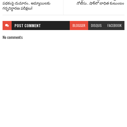
పథకంపై దుమారం.. అమ్మాయిలకు
నోటీసు.. షాక్‌లో బాధిత కుటుంబం
గర్భనిర్ధారణ పరీక్షలు!
POST
COMMENT
BLOGGER
DISQUS
FACEBOOK
No comments