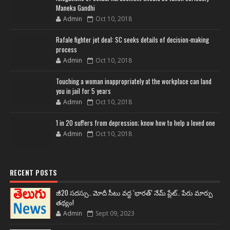
Maneka Gandhi
Admin
Oct 10, 2018
Rafale fighter jet deal: SC seeks details of decision-making
process
Admin
Oct 10, 2018
Touching a woman inappropriately at the workplace can land
you in jail for 5 years
Admin
Oct 10, 2018
1 in 20 suffers from depression; know how to help a loved one
Admin
Oct 10, 2018
RECENT POSTS
జీ20 సదస్సు.. మోదీ సీటు వద్ద ‘భారత్’ నేమ్ ప్లేట్‌.. పేరు మార్పు
తథ్యం!
Admin
Sept 09, 2023