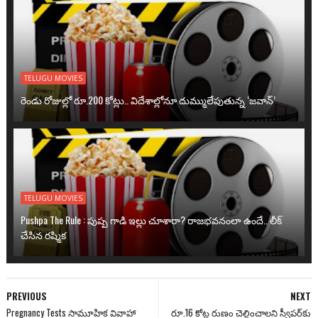
TELUGU MOVIES
రెండు రోజుల్లో రూ.200 కోట్లు.. విదేశాల్లోనూ దుమ్ములేపుతున్న ‘జవాన్’
TELUGU MOVIES
Pushpa The Rule : పుష్ప గాడి ఇల్లు చూశారా? రాజభవనంలా ఉందే.. లీక్
చేసిన రష్మిక
PREVIOUS
NEXT
Pregnancy Tests సామూహిక వివాహా
రూ.16 కోట్ల రుణం చెల్లించాలని స్వీపర్‌కు