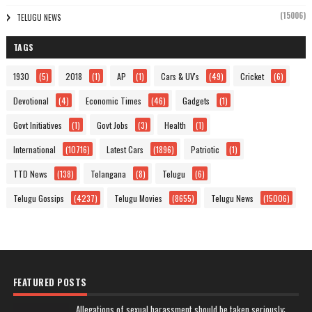
(15006)
TELUGU NEWS
TAGS
1930
(5)
2018
(1)
AP
(1)
Cars & UV's
(49)
Cricket
(6)
Devotional
(4)
Economic Times
(46)
Gadgets
(1)
Govt Initiatives
(1)
Govt Jobs
(3)
Health
(1)
International
(10716)
Latest Cars
(1896)
Patriotic
(1)
TTD News
(138)
Telangana
(8)
Telugu
(6)
Telugu Gossips
(4237)
Telugu Movies
(8655)
Telugu News
(15006)
FEATURED POSTS
Allegations of sexual harassment should be taken seriously: