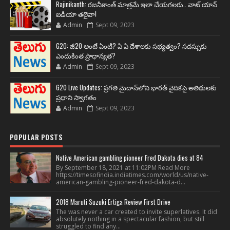
Rajinikanth: రజనీకాంత్ మాత్రమే ఇలా చేయగలరు.. వాట్ యాన్
ఐడియా తలైవా!
Admin
Sept 09, 2023
G20: జీ20 అంటే ఏంటి? ఏ ఏ దేశాలకు సభ్యత్వం? సదస్సుకు
ఎందుకింత ప్రాధాన్యత?
Admin
Sept 09, 2023
G20 Live Updates: ప్రగతి మైదాన్‌లోని భారత్ వైదికపై అతిథులకు
ప్రధాని స్వాగతం
Admin
Sept 09, 2023
POPULAR POSTS
Native American gambling pioneer Fred Dakota dies at 84
By September 18, 2021 at 11:02PM Read More
https://timesofindia.indiatimes.com/world/us/native-
american-gambling-pioneer-fred-dakota-d...
2018 Maruti Suzuki Ertiga Review First Drive
The was never a car created to invite superlatives. It did
absolutely nothing in a spectacular fashion, but still
struggled to find any...