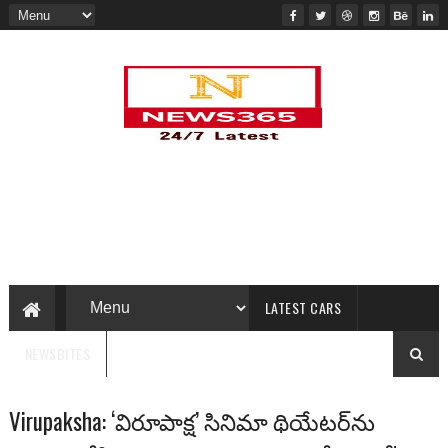
LATEST CARS
NEWSBITES
Virupaksha: ‘విరూపాక్ష’ సినిమా థియేటర్‌ను