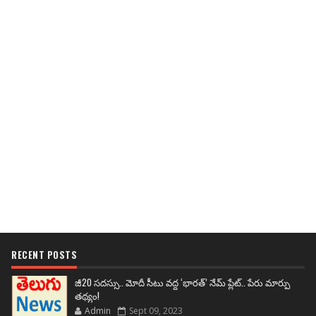
RECENT POSTS
జీ20 సదస్సు.. మోదీ సీటు వద్ద ‘భారత్’ నేమ్ ప్లేట్‌.. పేరు మార్పు
తథ్యం!
Admin
Sept 09, 2023