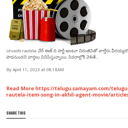
Urvashi rautela: వేర్ ఈజ్ ది పార్టీ అంటూ చిరంజీవితో వాల్తేరు వీర‌య్య‌
పాడ‌నుంద‌ని వార్త‌లు వినిపిస్తున్నాయి. వివ‌రాల్లోకి వెళితే...
By April 11, 2023 at 08:18AM
Read More https://telugu.samayam.com/telugu
rautela-item-song-in-akhil-agent-movie/articl
SHARE THIS