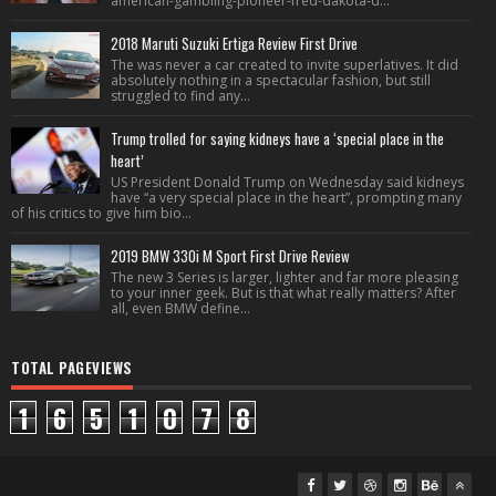
american-gambling-pioneer-fred-dakota-d...
2018 Maruti Suzuki Ertiga Review First Drive
The was never a car created to invite superlatives. It did
absolutely nothing in a spectacular fashion, but still
struggled to find any...
Trump trolled for saying kidneys have a ‘special place in the
heart’
US President Donald Trump on Wednesday said kidneys
have “a very special place in the heart”, prompting many
of his critics to give him bio...
2019 BMW 330i M Sport First Drive Review
The new 3 Series is larger, lighter and far more pleasing
to your inner geek. But is that what really matters? After
all, even BMW define...
TOTAL PAGEVIEWS
1
6
5
1
0
7
8