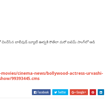
లో చిందేసిన బాలీవుడ్ బ్యూటీ ఊర్వ‌శీ రౌతేలా మ‌రో ఐటెమ్ సాంగ్‌లో ఆడి
-movies/cinema-news/bollywood-actress-urvashi-
eshow/99393445.cms
Facebook
Twitter
Google+