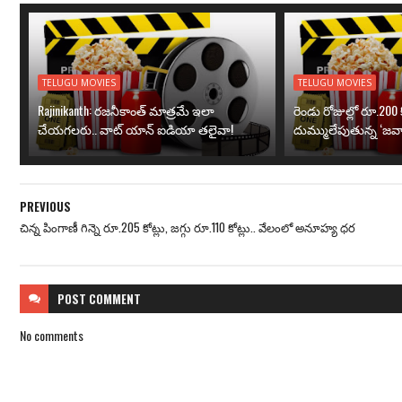
TELUGU MOVIES
TELUGU MOVIES
Rajinikanth: రజనీకాంత్ మాత్రమే ఇలా
రెండు రోజుల్లో రూ.200 క
చేయగలరు.. వాట్ యాన్ ఐడియా తలైవా!
దుమ్ములేపుతున్న ‘జవా
PREVIOUS
చిన్న పింగాణీ గిన్నె రూ.205 కోట్లు, జగ్గు రూ.110 కోట్లు.. వేలంలో అనూహ్య ధర
POST
COMMENT
No comments