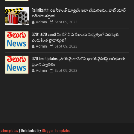
Rajinikanth: రజనీకాంత్ మాత్రమే ఇలా చేయగలరు.. వాట్ యాన్
ఐడియా తలైవా!
Admin
Sept 09, 2023
G20: జీ20 అంటే ఏంటి? ఏ ఏ దేశాలకు సభ్యత్వం? సదస్సుకు
ఎందుకింత ప్రాధాన్యత?
Admin
Sept 09, 2023
G20 Live Updates: ప్రగతి మైదాన్‌లోని భారత్ వైదికపై అతిథులకు
ప్రధాని స్వాగతం
Admin
Sept 09, 2023
raTemplates
| Distributed By
Blogger Templates