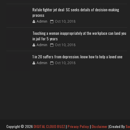
Rafale fighter jet deal: SC seeks details of decision-making
process
Admin
Oct 10, 2018
Touching a woman inappropriately at the workplace can land you
in jail for 5 years
Admin
Oct 10, 2018
1 in 20 suffers from depression; know how to help a loved one
Admin
Oct 10, 2018
Copyright ©
2026
DIGITAL CLOUD BUZZ
|
Privacy Policy
|
Disclaimer
|Created By
So