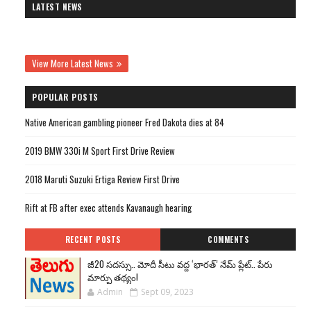
LATEST NEWS
View More Latest News
POPULAR POSTS
Native American gambling pioneer Fred Dakota dies at 84
2019 BMW 330i M Sport First Drive Review
2018 Maruti Suzuki Ertiga Review First Drive
Rift at FB after exec attends Kavanaugh hearing
RECENT POSTS
COMMENTS
జీ20 సదస్సు.. మోదీ సీటు వద్ద ‘భారత్’ నేమ్ ప్లేట్‌.. పేరు
మార్పు తథ్యం!
Admin
Sept 09, 2023