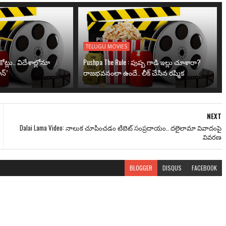
TELUGU MOVIES
ోట్లు.. విదేశాల్లోనూ
Pushpa The Rule : పుష్ప గాడి ఇల్లు చూశారా?
న్’
రాజభవనంలా ఉందే.. లీక్ చేసిన రష్మిక
NEXT
Dalai Lama Video: నాలుక చూపించడం టిబెట్ సంప్రదాయం.. దలైలామా వివాదంపై
వివరణ
BLOGGER
DISQUS
FACEBOOK