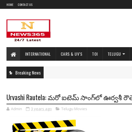
HOME
CONTACT US
INTERNATIONAL
CARS & UV'S
TOI
TELUGU
Breaking News
Urvashi Rautela: మ‌రో ఐటెమ్ సాంగ్‌లో ఊర్వ‌శీ రౌ
Admin
3 years ago
Telugu Movies