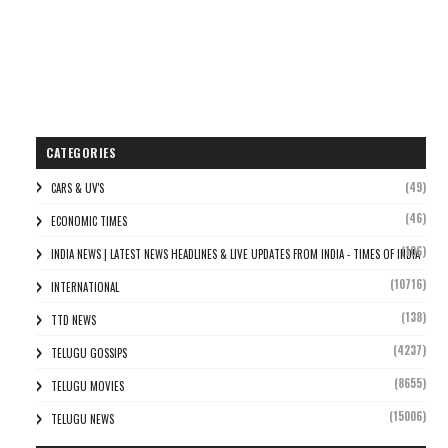
CATEGORIES
(49)
CARS & UV'S
(46)
ECONOMIC TIMES
(106)
INDIA NEWS | LATEST NEWS HEADLINES & LIVE UPDATES FROM INDIA - TIMES OF INDIA
(10716)
INTERNATIONAL
(138)
TTD NEWS
(4237)
TELUGU GOSSIPS
(8655)
TELUGU MOVIES
(15006)
TELUGU NEWS