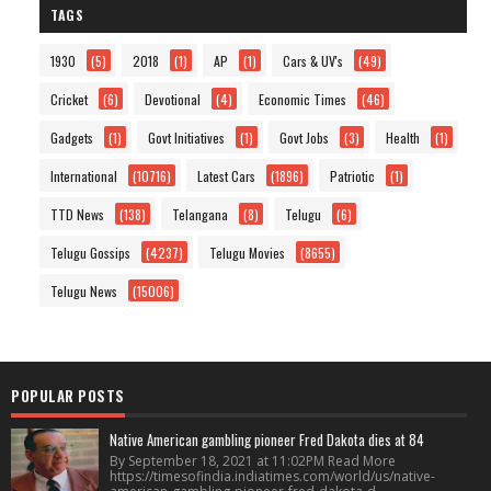
TAGS
1930
(5)
2018
(1)
AP
(1)
Cars & UV's
(49)
Cricket
(6)
Devotional
(4)
Economic Times
(46)
Gadgets
(1)
Govt Initiatives
(1)
Govt Jobs
(3)
Health
(1)
International
(10716)
Latest Cars
(1896)
Patriotic
(1)
TTD News
(138)
Telangana
(8)
Telugu
(6)
Telugu Gossips
(4237)
Telugu Movies
(8655)
Telugu News
(15006)
POPULAR POSTS
Native American gambling pioneer Fred Dakota dies at 84
By September 18, 2021 at 11:02PM Read More
https://timesofindia.indiatimes.com/world/us/native-