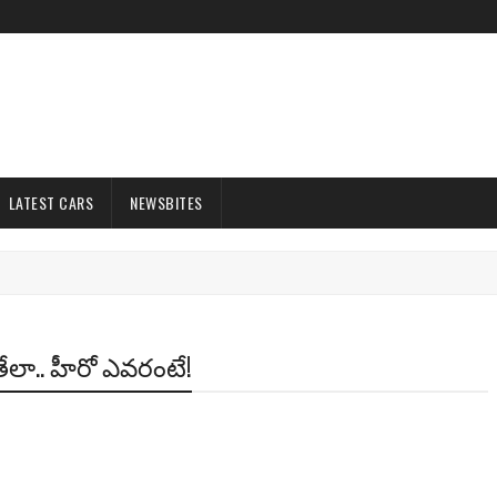
LATEST CARS
NEWSBITES
తేలా.. హీరో ఎవ‌రంటే!