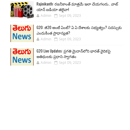
Rajinikanth: రజనీకాంత్ మాత్రమే ఇలా చేయగలరు.. వాట్
యాన్ ఐడియా తలైవా!
Admin
Sept 09, 2023
G20: జీ20 అంటే ఏంటి? ఏ ఏ దేశాలకు సభ్యత్వం? సదస్సుకు
ఎందుకింత ప్రాధాన్యత?
Admin
Sept 09, 2023
G20 Live Updates: ప్రగతి మైదాన్‌లోని భారత్ వైదికపై
అతిథులకు ప్రధాని స్వాగతం
Admin
Sept 09, 2023