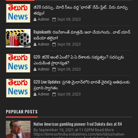
జీ20 సదస్సు.. మోదీ సీటు వద్ద ‘భారత్’ నేమ్ ప్లేట్‌.. పేరు మార్పు
తథ్యం!
Admin
Sept 09, 2023
Rajinikanth: రజనీకాంత్ మాత్రమే ఇలా చేయగలరు.. వాట్ యాన్
ఐడియా తలైవా!
Admin
Sept 09, 2023
G20: జీ20 అంటే ఏంటి? ఏ ఏ దేశాలకు సభ్యత్వం? సదస్సుకు
ఎందుకింత ప్రాధాన్యత?
Admin
Sept 09, 2023
G20 Live Updates: ప్రగతి మైదాన్‌లోని భారత్ వైదికపై అతిథులకు
ప్రధాని స్వాగతం
Admin
Sept 09, 2023
POPULAR POSTS
Native American gambling pioneer Fred Dakota dies at 84
By September 18, 2021 at 11:02PM Read More
https://timesofindia.indiatimes.com/world/us/native-