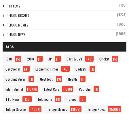
(138)
TTD NEWS
(4237)
TELUGU GOSSIPS
(8655)
TELUGU MOVIES
(15006)
TELUGU NEWS
TAGS
1930
(5)
2018
(1)
AP
(1)
Cars & UV's
(49)
Cricket
(6)
Devotional
(4)
Economic Times
(46)
Gadgets
(1)
Govt Initiatives
(1)
Govt Jobs
(3)
Health
(1)
International
(10716)
Latest Cars
(1896)
Patriotic
(1)
TTD News
(138)
Telangana
(8)
Telugu
(6)
Telugu Gossips
(4237)
Telugu Movies
(8655)
Telugu News
(15006)