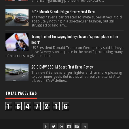
american-gambling-pioneer-fred-dakota-d...
2018 Maruti Suzuki Ertiga Review First Drive
The was never a car created to invite superlatives. It did
absolutely nothing in a spectacular fashion, but still
struggled to find any...
Trump trolled for saying kidneys have a ‘special place in the
heart’
US President Donald Trump on Wednesday said kidneys
have “a very special place in the heart”, prompting many
of his critics to give him bio...
2019 BMW 330i M Sport First Drive Review
The new 3 Series is larger, lighter and far more pleasing
to your inner geek. But is that what really matters? After
all, even BMW define...
TOTAL PAGEVIEWS
1
6
4
7
2
1
6