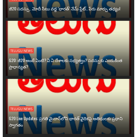
జీ20 సదస్సు.. మోదీ సీటు వద్ద ‘భారత్’ నేమ్ ప్లేట్‌.. పేరు మార్పు తథ్యం!
TELUGU NEWS
G20: జీ20 అంటే ఏంటి? ఏ ఏ దేశాలకు సభ్యత్వం? సదస్సుకు ఎందుకింత
ప్రాధాన్యత?
TELUGU NEWS
G20 Live Updates: ప్రగతి మైదాన్‌లోని భారత్ వైదికపై అతిథులకు ప్రధాని
స్వాగతం