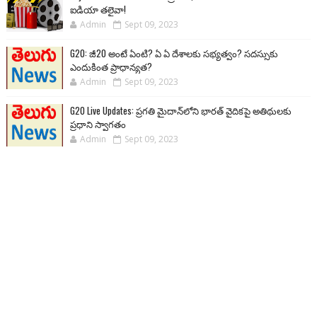
ఐడియా తలైవా!
Admin
Sept 09, 2023
G20: జీ20 అంటే ఏంటి? ఏ ఏ దేశాలకు సభ్యత్వం? సదస్సుకు
ఎందుకింత ప్రాధాన్యత?
Admin
Sept 09, 2023
G20 Live Updates: ప్రగతి మైదాన్‌లోని భారత్ వైదికపై అతిథులకు
ప్రధాని స్వాగతం
Admin
Sept 09, 2023