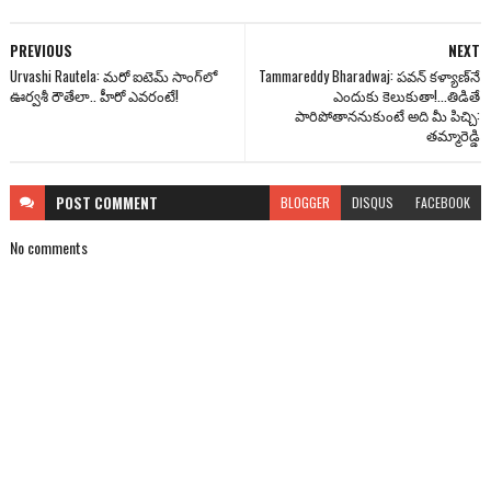
PREVIOUS
NEXT
Urvashi Rautela: మ‌రో ఐటెమ్ సాంగ్‌లో
Tammareddy Bharadwaj: ప‌వ‌న్ క‌ళ్యాణ్‌నే
ఊర్వ‌శీ రౌతేలా.. హీరో ఎవ‌రంటే!
ఎందుకు కెలుకుతా!...తిడితే
పారిపోతాన‌నుకుంటే అది మీ పిచ్చి:
త‌మ్మారెడ్డి
POST
COMMENT
BLOGGER
DISQUS
FACEBOOK
No comments