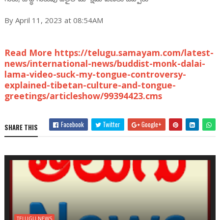
By April 11, 2023 at 08:54AM
Read More https://telugu.samayam.com/latest-
news/international-news/buddist-monk-dalai-
lama-video-suck-my-tongue-controversy-
explained-tibetan-culture-and-tongue-
greetings/articleshow/99394423.cms
Facebook
Twitter
Google+
SHARE THIS
TELUGU NEWS