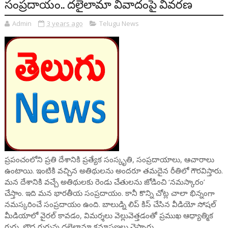
సంప్రదాయం.. దలైలామా వివాదంపై వివరణ
Admin
3 years ago
Telugu News
ప్రపంచంలోని ప్రతి దేశానికి ప్రత్యేక సంస్కృతి, సంప్రదాయాలు, ఆచారాలు
ఉంటాయి. ఇంటికి వచ్చిన అతిథులను అందరూ తమదైన రీతిలో గౌరవిస్తారు.
మన దేశానికి వచ్చే అతిథులకు రెండు చేతులను జోడించి ‘నమస్కారం’
చేస్తాం. ఇది మన భారతీయ సంప్రదాయం. కానీ కొన్ని చోట్ల చాలా భిన్నంగా
నమస్కరించే సంప్రదాయం ఉంది. బాలుడ్ని లిప్ కిస్ చేసిన వీడియో సోషల్
మీడియాలో వైరల్ కావడం, విమర్శలు వెల్లువెత్తడంతో ప్రముఖ ఆధ్యాత్మిక
గురు, బౌద్ధ గురువు దలైలామా క్షమాపణలు చెప్పారు