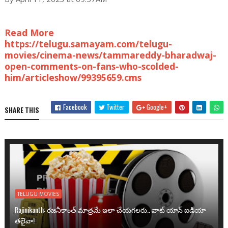
Read More
https://telugu.samayam.com/telugu-
movies/cinema-news/tammareddy-bharadwaj-
open-comments-on-fans-who-scolded-
him/articleshow/99395659.cms
Facebook
Twitter
Google+
SHARE THIS
TELUGU MOVIES
Rajinikanth: రజనీకాంత్ మాత్రమే ఇలా చేయగలరు.. వాట్ యాన్ ఐడియా
తలైవా!