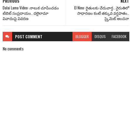
PREVIOUS
NEXT
Dalai Lama Video: నాలుక చూపించడం
El Nino: రైతులకు చేదువార్త.. నైరుతిలో
టిబెట్ సంప్రదాయం.. దలైలామా
సాధారణం కంటే తక్కువ వర్షపాతం..
వివాదంపై వివరణ
స్కైమెట్ అంచనా
POST
COMMENT
BLOGGER
DISQUS
FACEBOOK
No comments