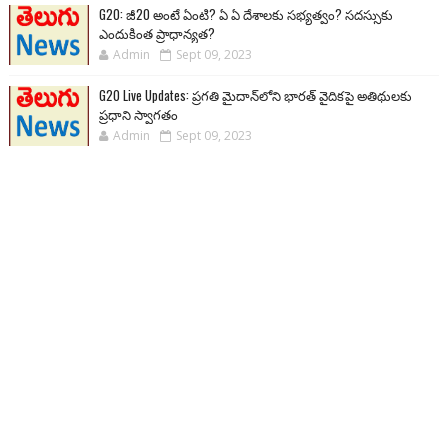
G20: జీ20 అంటే ఏంటి? ఏ ఏ దేశాలకు సభ్యత్వం? సదస్సుకు
ఎందుకింత ప్రాధాన్యత?
Admin
Sept 09, 2023
G20 Live Updates: ప్రగతి మైదాన్‌లోని భారత్ వైదికపై అతిథులకు
ప్రధాని స్వాగతం
Admin
Sept 09, 2023