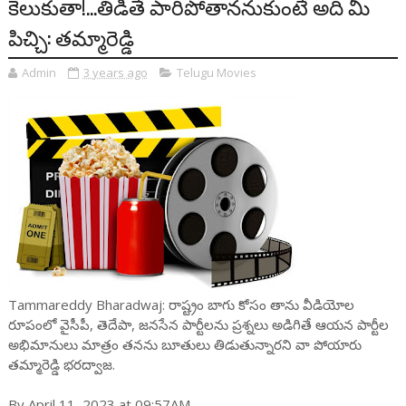
కెలుకుతా!...తిడితే పారిపోతాన‌నుకుంటే అది మీ
పిచ్చి: త‌మ్మారెడ్డి
Admin
3 years ago
Telugu Movies
Tammareddy Bharadwaj: రాష్ట్రం బాగు కోసం తాను వీడియోల
రూపంలో వైసీపీ, తెదేపా, జ‌న‌సేన పార్టీల‌ను ప్ర‌శ్న‌లు అడిగితే ఆయ‌న పార్టీల
అభిమానులు మాత్రం త‌న‌ను బూతులు తిడుతున్నార‌ని వా పోయారు
త‌మ్మారెడ్డి భ‌ర‌ద్వాజ‌.
By April 11, 2023 at 09:57AM