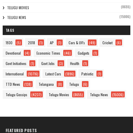
(8655)
TELUGU MOVIES
(15006)
TELUGU NEWS
TAGS
1930
(5)
2018
(1)
AP
(1)
Cars & UV's
(49)
Cricket
(6)
Devotional
(4)
Economic Times
(46)
Gadgets
(1)
Govt Initiatives
(1)
Govt Jobs
(3)
Health
(1)
International
(10716)
Latest Cars
(1896)
Patriotic
(1)
TTD News
(138)
Telangana
(8)
Telugu
(6)
Telugu Gossips
(4237)
Telugu Movies
(8655)
Telugu News
(15006)
FEATURED POSTS