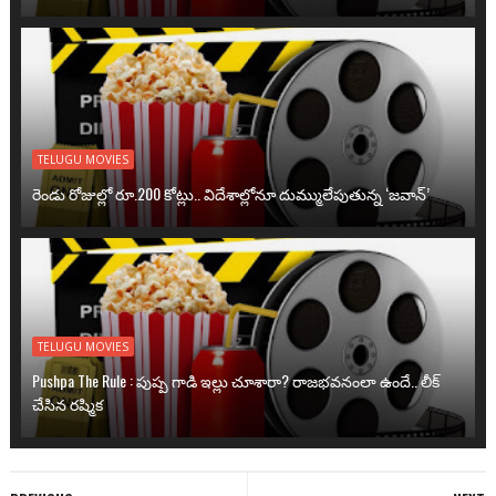
TELUGU MOVIES
రెండు రోజుల్లో రూ.200 కోట్లు.. విదేశాల్లోనూ దుమ్ములేపుతున్న ‘జవాన్’
TELUGU MOVIES
Pushpa The Rule : పుష్ప గాడి ఇల్లు చూశారా? రాజభవనంలా ఉందే.. లీక్
చేసిన రష్మిక