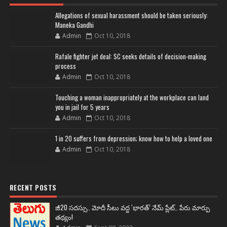
Allegations of sexual harassment should be taken seriously:
Maneka Gandhi
Admin
Oct 10, 2018
Rafale fighter jet deal: SC seeks details of decision-making
process
Admin
Oct 10, 2018
Touching a woman inappropriately at the workplace can land
you in jail for 5 years
Admin
Oct 10, 2018
1 in 20 suffers from depression; know how to help a loved one
Admin
Oct 10, 2018
RECENT POSTS
జీ20 సదస్సు.. మోదీ సీటు వద్ద ‘భారత్’ నేమ్ ప్లేట్‌.. పేరు మార్పు
తథ్యం!