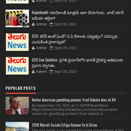
Admin
Sept 09, 2023
Rajinikanth: రజనీకాంత్ మాత్రమే ఇలా చేయగలరు.. వాట్ యాన్
ఐడియా తలైవా!
Admin
Sept 09, 2023
G20: జీ20 అంటే ఏంటి? ఏ ఏ దేశాలకు సభ్యత్వం? సదస్సుకు
ఎందుకింత ప్రాధాన్యత?
Admin
Sept 09, 2023
G20 Live Updates: ప్రగతి మైదాన్‌లోని భారత్ వైదికపై అతిథులకు
ప్రధాని స్వాగతం
Admin
Sept 09, 2023
POPULAR POSTS
Native American gambling pioneer Fred Dakota dies at 84
By September 18, 2021 at 11:02PM Read More
https://timesofindia.indiatimes.com/world/us/native-
american-gambling-pioneer-fred-dakota-d...
2018 Maruti Suzuki Ertiga Review First Drive
The was never a car created to invite superlatives. It did