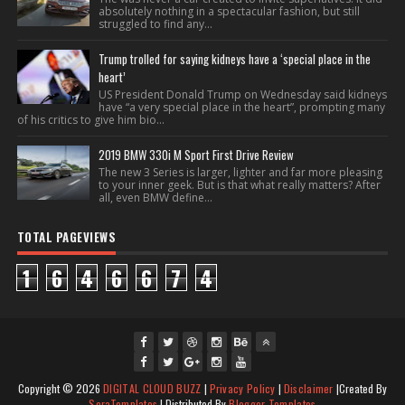
absolutely nothing in a spectacular fashion, but still
struggled to find any...
Trump trolled for saying kidneys have a ‘special place in the
heart’
US President Donald Trump on Wednesday said kidneys
have “a very special place in the heart”, prompting many
of his critics to give him bio...
2019 BMW 330i M Sport First Drive Review
The new 3 Series is larger, lighter and far more pleasing
to your inner geek. But is that what really matters? After
all, even BMW define...
TOTAL PAGEVIEWS
1
6
4
6
6
7
4
fac
twi
gpl
ins
you
Copyright ©
2026
DIGITAL CLOUD BUZZ
|
Privacy Policy
|
Disclaimer
|Created By
ebo
tte
us
J
tag
tub
SoraTemplates
| Distributed By
Blogger Templates