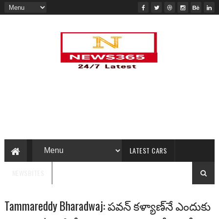
LATEST CARS
NEWSBITES
Tammareddy Bharadwaj: ప‌వ‌న్ క‌ళ్యాణ్‌నే ఎందుకు