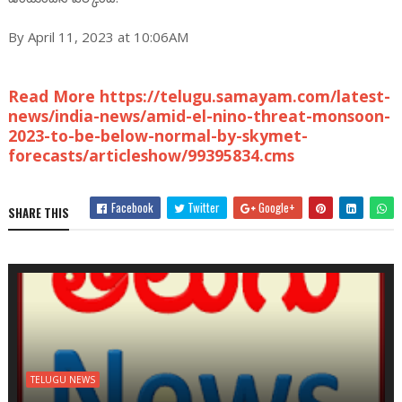
By April 11, 2023 at 10:06AM
Read More https://telugu.samayam.com/latest-
news/india-news/amid-el-nino-threat-monsoon-
2023-to-be-below-normal-by-skymet-
forecasts/articleshow/99395834.cms
Facebook
Twitter
Google+
SHARE THIS
TELUGU NEWS