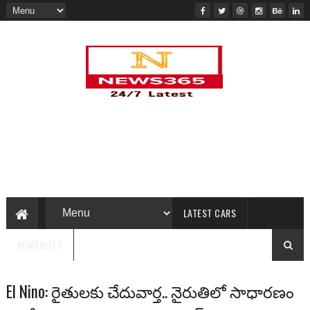
LATEST CARS
NEWSBITES
El Nino: రైతులకు చేదువార్త.. నైరుతిలో సాధారణం