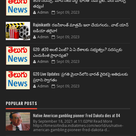
జీ20 సదస్సు.. మోదీ సీటు వద్ద ‘భారత్’ నేమ్ ప్లేట్‌.. పేరు మార్పు
తథ్యం!
Admin
Sept 09, 2023
Rajinikanth: రజనీకాంత్ మాత్రమే ఇలా చేయగలరు.. వాట్ యాన్
ఐడియా తలైవా!
Admin
Sept 09, 2023
G20: జీ20 అంటే ఏంటి? ఏ ఏ దేశాలకు సభ్యత్వం? సదస్సుకు
ఎందుకింత ప్రాధాన్యత?
Admin
Sept 09, 2023
G20 Live Updates: ప్రగతి మైదాన్‌లోని భారత్ వైదికపై అతిథులకు
ప్రధాని స్వాగతం
Admin
Sept 09, 2023
POPULAR POSTS
Native American gambling pioneer Fred Dakota dies at 84
By September 18, 2021 at 11:02PM Read More
https://timesofindia.indiatimes.com/world/us/native-
american-gambling-pioneer-fred-dakota-d...