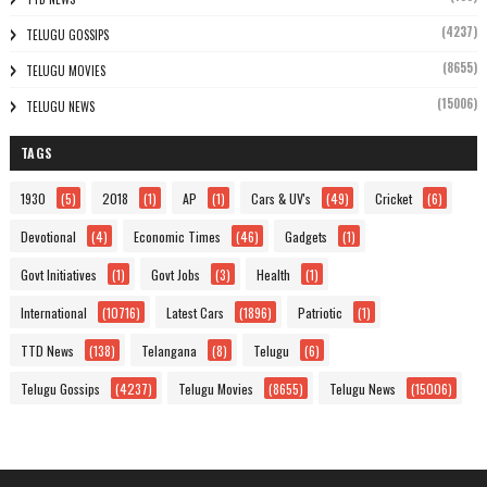
(4237)
TELUGU GOSSIPS
(8655)
TELUGU MOVIES
(15006)
TELUGU NEWS
TAGS
1930
(5)
2018
(1)
AP
(1)
Cars & UV's
(49)
Cricket
(6)
Devotional
(4)
Economic Times
(46)
Gadgets
(1)
Govt Initiatives
(1)
Govt Jobs
(3)
Health
(1)
International
(10716)
Latest Cars
(1896)
Patriotic
(1)
TTD News
(138)
Telangana
(8)
Telugu
(6)
Telugu Gossips
(4237)
Telugu Movies
(8655)
Telugu News
(15006)