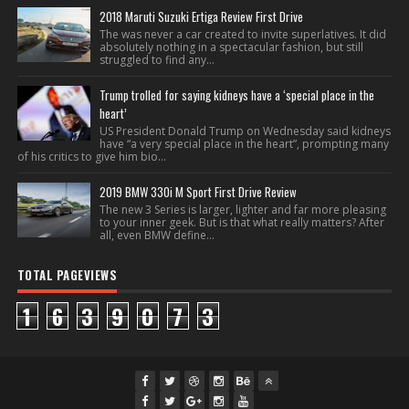
2018 Maruti Suzuki Ertiga Review First Drive
The was never a car created to invite superlatives. It did
absolutely nothing in a spectacular fashion, but still
struggled to find any...
Trump trolled for saying kidneys have a ‘special place in the
heart’
US President Donald Trump on Wednesday said kidneys
have “a very special place in the heart”, prompting many
of his critics to give him bio...
2019 BMW 330i M Sport First Drive Review
The new 3 Series is larger, lighter and far more pleasing
to your inner geek. But is that what really matters? After
all, even BMW define...
TOTAL PAGEVIEWS
1
6
3
9
0
7
3