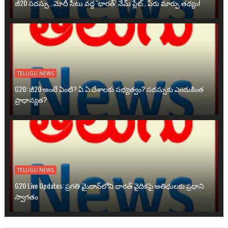
జీ20 సదస్సు.. మోదీ సీటు వద్ద ‘భారత్’ నేమ్ ప్లేట్‌.. పేరు మార్పు తథ్యం!
TELUGU NEWS
G20: జీ20 అంటే ఏంటి? ఏ ఏ దేశాలకు సభ్యత్వం? సదస్సుకు ఎందుకింత
ప్రాధాన్యత?
TELUGU NEWS
G20 Live Updates: ప్రగతి మైదాన్‌లోని భారత్ వైదికపై అతిథులకు ప్రధాని
స్వాగతం