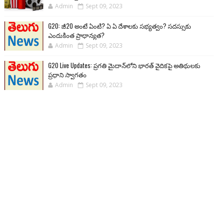
Admin
Sept 09, 2023
G20: జీ20 అంటే ఏంటి? ఏ ఏ దేశాలకు సభ్యత్వం? సదస్సుకు
ఎందుకింత ప్రాధాన్యత?
Admin
Sept 09, 2023
G20 Live Updates: ప్రగతి మైదాన్‌లోని భారత్ వైదికపై అతిథులకు
ప్రధాని స్వాగతం
Admin
Sept 09, 2023