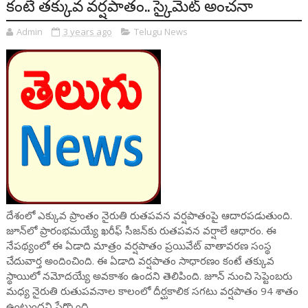
కంటే తక్కువ వర్షపాతం.. స్కైమెట్ అంచనా
Admin
3 years ago
Telugu News
దేశంలో ఎక్కువ ప్రాంతం నైరుతి రుతపవన వర్షపాతంపై ఆదారపడుతుంది.
జూన్‌లో ప్రారంభమయ్యే ఖరీఫ్ సీజన్‌కు రుతపవన వర్షాలే ఆధారం. ఈ
నేపథ్యంలో ఈ ఏడాది మాత్రం వర్షపాతం ప్రయివేట్ వాతావరణ సంస్థ
చేదువార్త అందించింది. ఈ ఏడాది వర్షపాతం సాధారణం కంటే తక్కువ
స్థాయిలో నమోదయ్యే అవకాశం ఉందని తెలిపింది. జూన్ నుంచి సెప్టెంబరు
మధ్య నైరుతి రుతుపవనాల కాలంలో దీర్ఘకాలిక సగటు వర్షపాతం 94 శాతం
ఉంటుందని పేర్కొంది.