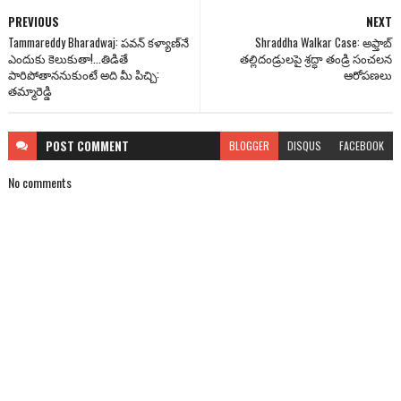
PREVIOUS
NEXT
Tammareddy Bharadwaj: ప‌వ‌న్ క‌ళ్యాణ్‌నే
Shraddha Walkar Case: అఫ్తాబ్
ఎందుకు కెలుకుతా!...తిడితే
తల్లిదండ్రులపై శ్రద్ధా తండ్రి సంచలన
పారిపోతాన‌నుకుంటే అది మీ పిచ్చి:
ఆరోపణలు
త‌మ్మారెడ్డి
POST
COMMENT
BLOGGER
DISQUS
FACEBOOK
No comments