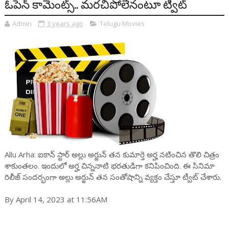
ఓపెన్ కామెంట్స్‌.. మరచిపోలేనంటూ ట్వీట్
Admin
3 years ago
Telugu Movies
Allu Arha: ఐకాన్ స్టార్ అల్లు అర్జున్ త‌న కుమార్తె అర్హ న‌టించిన తొలి చిత్రం
శాకుంత‌లం. ఇందులో అర్హ చిన్న‌నాటి భ‌ర‌తుడిగా క‌నిపించింది. ఈ సినిమా
రిలీజ్ సంద‌ర్భంగా అల్లు అర్జున్ త‌న సంతోషాన్ని వ్య‌క్తం చేస్తూ ట్వీట్ చేశారు.
By April 14, 2023 at 11:56AM