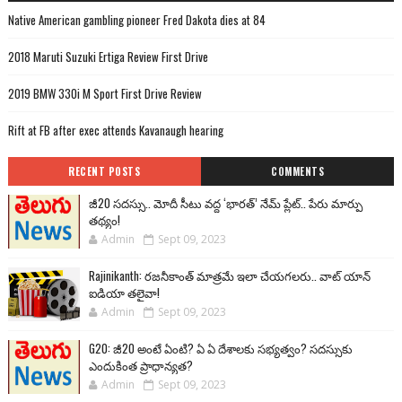
Native American gambling pioneer Fred Dakota dies at 84
2018 Maruti Suzuki Ertiga Review First Drive
2019 BMW 330i M Sport First Drive Review
Rift at FB after exec attends Kavanaugh hearing
RECENT POSTS
COMMENTS
జీ20 సదస్సు.. మోదీ సీటు వద్ద ‘భారత్’ నేమ్ ప్లేట్‌.. పేరు మార్పు
తథ్యం!
Admin
Sept 09, 2023
Rajinikanth: రజనీకాంత్ మాత్రమే ఇలా చేయగలరు.. వాట్ యాన్
ఐడియా తలైవా!
Admin
Sept 09, 2023
G20: జీ20 అంటే ఏంటి? ఏ ఏ దేశాలకు సభ్యత్వం? సదస్సుకు
ఎందుకింత ప్రాధాన్యత?
Admin
Sept 09, 2023