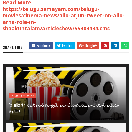
Read More
https://telugu.samayam.com/telugu-
movies/cinema-news/allu-arjun-tweet-on-allu-
arha-role-in-
shaakuntalam/articleshow/99484434.cms
Facebook
Twitter
Google+
SHARE THIS
TELUGU MOVIES
Rajinikanth: రజనీకాంత్ మాత్రమే ఇలా చేయగలరు.. వాట్ యాన్ ఐడియా
తలైవా!