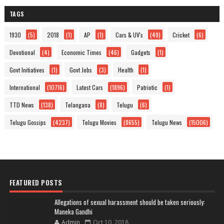
TAGS
1930
(5)
2018
(1)
AP
(1)
Cars & UV's
(49)
Cricket
(6)
Devotional
(4)
Economic Times
(46)
Gadgets
(1)
Govt Initiatives
(1)
Govt Jobs
(3)
Health
(1)
International
(10716)
Latest Cars
(1896)
Patriotic
(1)
TTD News
(138)
Telangana
(8)
Telugu
(6)
Telugu Gossips
(4237)
Telugu Movies
(8655)
Telugu News
(15006)
FEATURED POSTS
Allegations of sexual harassment should be taken seriously:
Maneka Gandhi
Admin
Oct 10, 2018