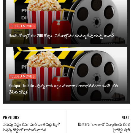
TELUGU MOVIES
రెండు రోజుల్లో రూ.200 కోట్లు.. విదేశాల్లోనూ దుమ్ములేపుతున్న ‘జవాన్’
TELUGU MOVIES
Pushpa The Rule : పుష్ప గాడి ఇల్లు చూశారా? రాజభవనంలా ఉందే.. లీక్
చేసిన రష్మిక
PREVIOUS
NEXT
పరువు నష్టం కేసు: మరీ ఇంత పెద్ద శిక్షా?
Kantara: ‘కాంతార’ నిర్మాతలకు కేరళ
సెషన్స్ కోర్టులో రాహుల్ వాదన
హైకోర్టు షాక్