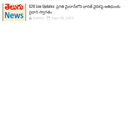
G20 Live Updates: ప్రగతి మైదాన్‌లోని భారత్ వైదికపై అతిథులకు
ప్రధాని స్వాగతం
Admin
Sept 09, 2023