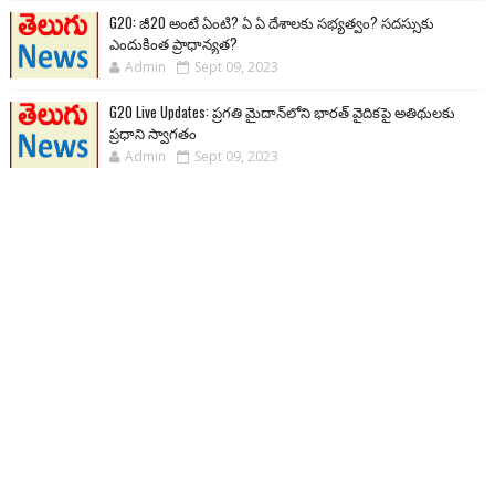
G20: జీ20 అంటే ఏంటి? ఏ ఏ దేశాలకు సభ్యత్వం? సదస్సుకు
ఎందుకింత ప్రాధాన్యత?
Admin
Sept 09, 2023
G20 Live Updates: ప్రగతి మైదాన్‌లోని భారత్ వైదికపై అతిథులకు
ప్రధాని స్వాగతం
Admin
Sept 09, 2023