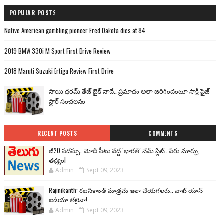
POPULAR POSTS
Native American gambling pioneer Fred Dakota dies at 84
2019 BMW 330i M Sport First Drive Review
2018 Maruti Suzuki Ertiga Review First Drive
సాయి ధరమ్ తేజ్ బైక్ నాదే.. ప్రమాదం అలా జరిగిందంటూ సాక్రి ఫైజ్
స్టార్ సంచలనం
RECENT POSTS
COMMENTS
జీ20 సదస్సు.. మోదీ సీటు వద్ద ‘భారత్’ నేమ్ ప్లేట్‌.. పేరు మార్పు
తథ్యం!
Admin
Sept 09, 2023
Rajinikanth: రజనీకాంత్ మాత్రమే ఇలా చేయగలరు.. వాట్ యాన్
ఐడియా తలైవా!
Admin
Sept 09, 2023