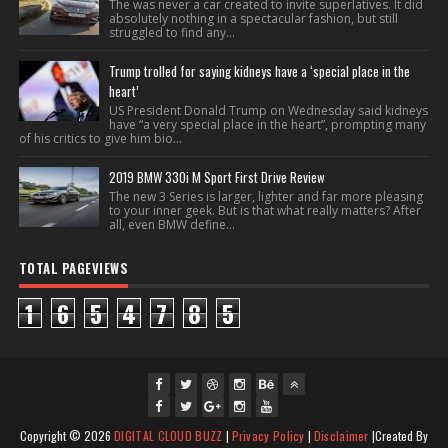
The was never a car created to invite superlatives. It did
absolutely nothing in a spectacular fashion, but still
struggled to find any...
Trump trolled for saying kidneys have a ‘special place in the
heart’
US President Donald Trump on Wednesday said kidneys
have “a very special place in the heart”, prompting many
of his critics to give him bio...
2019 BMW 330i M Sport First Drive Review
The new 3 Series is larger, lighter and far more pleasing
to your inner geek. But is that what really matters? After
all, even BMW define...
TOTAL PAGEVIEWS
1
6
5
4
7
8
5
fac
twi
gpl
ins
you
Copyright ©
2026
DIGITAL CLOUD BUZZ
|
Privacy Policy
|
Disclaimer
|Created By