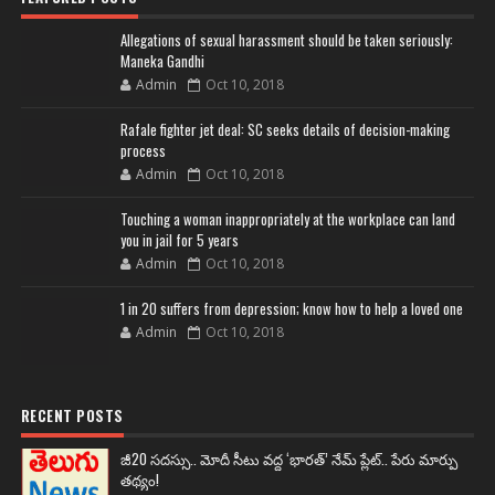
Allegations of sexual harassment should be taken seriously:
Maneka Gandhi
Admin
Oct 10, 2018
Rafale fighter jet deal: SC seeks details of decision-making
process
Admin
Oct 10, 2018
Touching a woman inappropriately at the workplace can land
you in jail for 5 years
Admin
Oct 10, 2018
1 in 20 suffers from depression; know how to help a loved one
Admin
Oct 10, 2018
RECENT POSTS
జీ20 సదస్సు.. మోదీ సీటు వద్ద ‘భారత్’ నేమ్ ప్లేట్‌.. పేరు మార్పు
తథ్యం!