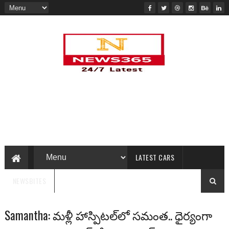
LATEST CARS
NEWSBITES
Samantha: మళ్లీ హాస్పిటల్‌లో స‌మంత‌.. ధైర్యంగా