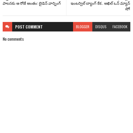
పాలనకు ఆ రోజే అంతం: బైడెన్ వార్నింగ్
ఇంటర్వెల్ బ్యాంగ్ కేక.. అఖిల్ ఒన్ మ్యాన్
షో!
POST
COMMENT
BLOGGER
DISQUS
FACEBOOK
No comments