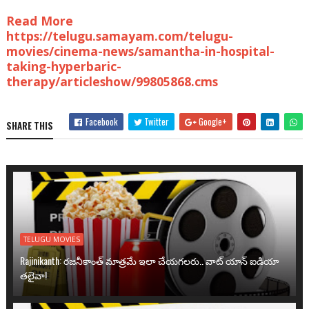
Read More
https://telugu.samayam.com/telugu-
movies/cinema-news/samantha-in-hospital-
taking-hyperbaric-
therapy/articleshow/99805868.cms
Facebook
Twitter
Google+
SHARE THIS
TELUGU MOVIES
Rajinikanth: రజనీకాంత్ మాత్రమే ఇలా చేయగలరు.. వాట్ యాన్ ఐడియా
తలైవా!