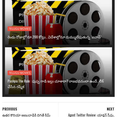
TELUGU MOVIES
రెండు రోజుల్లో రూ.200 కోట్లు.. విదేశాల్లోనూ దుమ్ములేపుతున్న ‘జవాన్’
TELUGU MOVIES
Pushpa The Rule : పుష్ప గాడి ఇల్లు చూశారా? రాజభవనంలా ఉందే.. లీక్
చేసిన రష్మిక
PREVIOUS
NEXT
ఉత్తర కొరియా అణుదాడికి దిగితే కిమ్
Agent Twitter Review: యాక్షన్ సీన్లు,