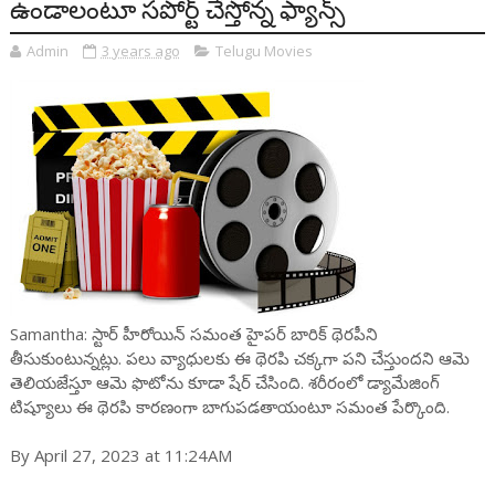
ఉండాలంటూ స‌పోర్ట్ చేస్తోన్న ఫ్యాన్స్‌
Admin
3 years ago
Telugu Movies
Samantha: స్టార్ హీరోయిన్ సమంత హైప‌ర్ బారిక్ థెర‌పీని
తీసుకుంటున్న‌ట్లు. ప‌లు వ్యాధుల‌కు ఈ థెర‌పి చ‌క్క‌గా ప‌ని చేస్తుంద‌ని ఆమె
తెలియ‌జేస్తూ ఆమె ఫొటోను కూడా షేర్ చేసింది. శ‌రీరంలో డ్యామేజింగ్
టిష్యూలు ఈ థెర‌పి కార‌ణంగా బాగుప‌డ‌తాయంటూ స‌మంత పేర్కొంది.
By April 27, 2023 at 11:24AM