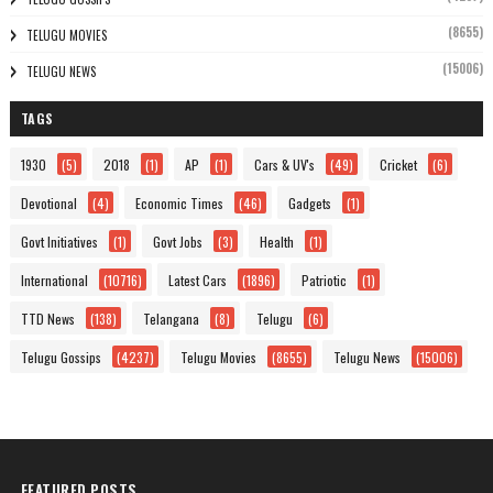
(8655)
TELUGU MOVIES
(15006)
TELUGU NEWS
TAGS
1930
(5)
2018
(1)
AP
(1)
Cars & UV's
(49)
Cricket
(6)
Devotional
(4)
Economic Times
(46)
Gadgets
(1)
Govt Initiatives
(1)
Govt Jobs
(3)
Health
(1)
International
(10716)
Latest Cars
(1896)
Patriotic
(1)
TTD News
(138)
Telangana
(8)
Telugu
(6)
Telugu Gossips
(4237)
Telugu Movies
(8655)
Telugu News
(15006)
FEATURED POSTS