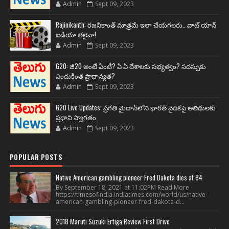
Admin
Sept 09, 2023
Rajinikanth: రజనీకాంత్ మాత్రమే ఇలా చేయగలరు.. వాట్ యాన్
ఐడియా తలైవా!
Admin
Sept 09, 2023
G20: జీ20 అంటే ఏంటి? ఏ ఏ దేశాలకు సభ్యత్వం? సదస్సుకు
ఎందుకింత ప్రాధాన్యత?
Admin
Sept 09, 2023
G20 Live Updates: ప్రగతి మైదాన్‌లోని భారత్ వైదికపై అతిథులకు
ప్రధాని స్వాగతం
Admin
Sept 09, 2023
POPULAR POSTS
Native American gambling pioneer Fred Dakota dies at 84
By September 18, 2021 at 11:02PM Read More
https://timesofindia.indiatimes.com/world/us/native-
american-gambling-pioneer-fred-dakota-d...
2018 Maruti Suzuki Ertiga Review First Drive