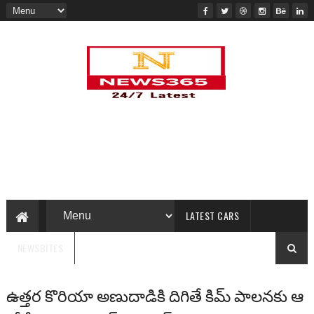
LATEST CARS
NEWSBITES
ఉత్తర కొరియా అణుదాడికి దిగితే కిమ్ పాలనకు ఆ