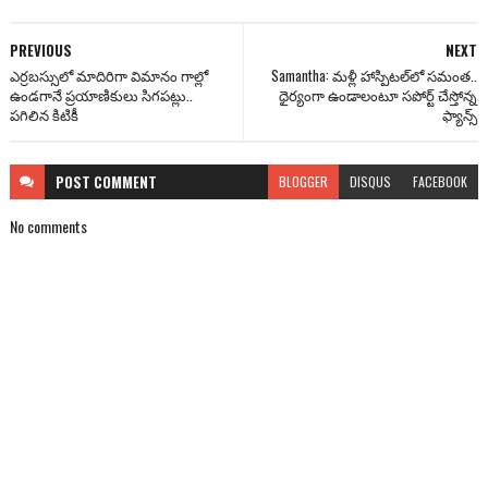
PREVIOUS
NEXT
ఎర్రబస్సులో మాదిరిగా విమానం గాల్లో
Samantha: మళ్లీ హాస్పిటల్‌లో స‌మంత‌..
ఉండగానే ప్రయాణికులు సిగపట్లు..
ధైర్యంగా ఉండాలంటూ స‌పోర్ట్ చేస్తోన్న
పగిలిన కిటికీ
ఫ్యాన్స్‌
POST
COMMENT
BLOGGER
DISQUS
FACEBOOK
No comments