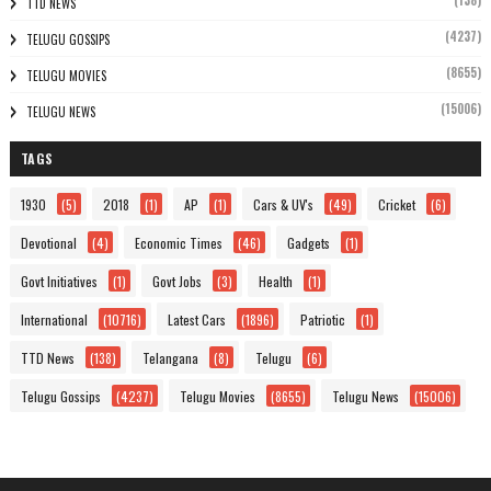
(138)
TTD NEWS
(4237)
TELUGU GOSSIPS
(8655)
TELUGU MOVIES
(15006)
TELUGU NEWS
TAGS
1930
(5)
2018
(1)
AP
(1)
Cars & UV's
(49)
Cricket
(6)
Devotional
(4)
Economic Times
(46)
Gadgets
(1)
Govt Initiatives
(1)
Govt Jobs
(3)
Health
(1)
International
(10716)
Latest Cars
(1896)
Patriotic
(1)
TTD News
(138)
Telangana
(8)
Telugu
(6)
Telugu Gossips
(4237)
Telugu Movies
(8655)
Telugu News
(15006)