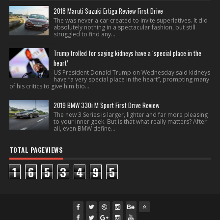
2018 Maruti Suzuki Ertiga Review First Drive
The was never a car created to invite superlatives. It did
absolutely nothing in a spectacular fashion, but still
struggled to find any...
Trump trolled for saying kidneys have a ‘special place in the
heart’
US President Donald Trump on Wednesday said kidneys
have “a very special place in the heart”, prompting many
of his critics to give him bio...
2019 BMW 330i M Sport First Drive Review
The new 3 Series is larger, lighter and far more pleasing
to your inner geek. But is that what really matters? After
all, even BMW define...
TOTAL PAGEVIEWS
1
6
5
3
4
9
5