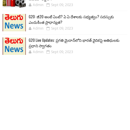
Admin
Sept 09, 2023
G20: జీ20 అంటే ఏంటి? ఏ ఏ దేశాలకు సభ్యత్వం? సదస్సుకు
ఎందుకింత ప్రాధాన్యత?
Admin
Sept 09, 2023
G20 Live Updates: ప్రగతి మైదాన్‌లోని భారత్ వైదికపై అతిథులకు
ప్రధాని స్వాగతం
Admin
Sept 09, 2023