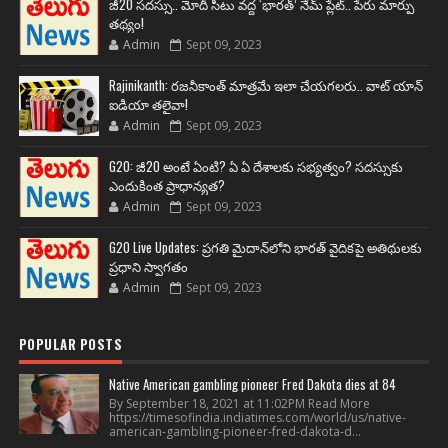
జీ20 సదస్సు.. మోదీ సీటు వద్ద ‘భారత్’ నేమ్ ప్లేట్‌.. పేరు మార్పు
తథ్యం!
Admin
Sept 09, 2023
Rajinikanth: రజనీకాంత్ మాత్రమే ఇలా చేయగలరు.. వాట్ యాన్
ఐడియా తలైవా!
Admin
Sept 09, 2023
G20: జీ20 అంటే ఏంటి? ఏ ఏ దేశాలకు సభ్యత్వం? సదస్సుకు
ఎందుకింత ప్రాధాన్యత?
Admin
Sept 09, 2023
G20 Live Updates: ప్రగతి మైదాన్‌లోని భారత్ వైదికపై అతిథులకు
ప్రధాని స్వాగతం
Admin
Sept 09, 2023
POPULAR POSTS
Native American gambling pioneer Fred Dakota dies at 84
By September 18, 2021 at 11:02PM Read More
https://timesofindia.indiatimes.com/world/us/native-
american-gambling-pioneer-fred-dakota-d...