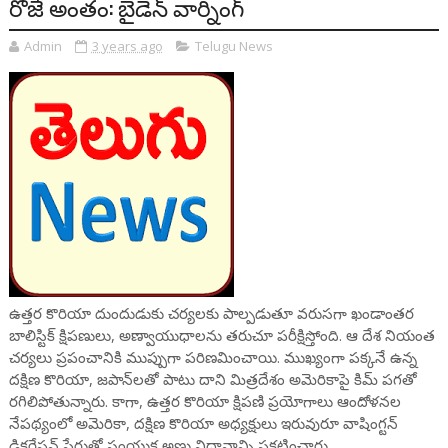
రోజే అంతం: బైడెన్ వార్నింగ్
Admin
3 years ago
Telugu News
ఉత్తర కొరియా దుందుడుకు చర్యలకు పాల్పడుతూ వరుసగా ఖండాంతర
బాలిస్టిక్ క్షిపణులు, అణ్వాయుధాలను తరుచూ పరీక్షిస్తోంది. ఆ దేశ నియంత
చర్యలు ప్రపంచానికి ముప్పుగా పరిణమించాయి. ముఖ్యంగా పక్కనే ఉన్న
దక్షిణ కొరియా, జపాన్‌లతో పాటు దాని మిత్రదేశం అమెరికాపై కిమ్ పగతో
రగిలిపోతున్నారు. కాగా, ఉత్తర కొరియా క్షిపణి ప్రయోగాలు ఆందోళనల
నేపథ్యంలో అమెరికా, దక్షిణ కొరియా అధ్యక్షులు ఇరువురూ వాషింగ్టన్
డిక్లరేషన్ పేరుతో సంయుక్త అణు విధానాన్ని ప్రకటించారు.