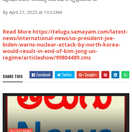
By April 27, 2023 at 10:32AM
Read More https://telugu.samayam.com/latest-
news/international-news/us-president-joe-
biden-warns-nuclear-attack-by-north-korea-
would-result-in-end-of-kim-jong-un-
regime/articleshow/99804489.cms
Facebook
Twitter
Google+
SHARE THIS
TELUGU NEWS