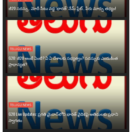
జీ20 సదస్సు.. మోదీ సీటు వద్ద ‘భారత్’ నేమ్ ప్లేట్‌.. పేరు మార్పు తథ్యం!
TELUGU NEWS
G20: జీ20 అంటే ఏంటి? ఏ ఏ దేశాలకు సభ్యత్వం? సదస్సుకు ఎందుకింత
ప్రాధాన్యత?
TELUGU NEWS
G20 Live Updates: ప్రగతి మైదాన్‌లోని భారత్ వైదికపై అతిథులకు ప్రధాని
స్వాగతం