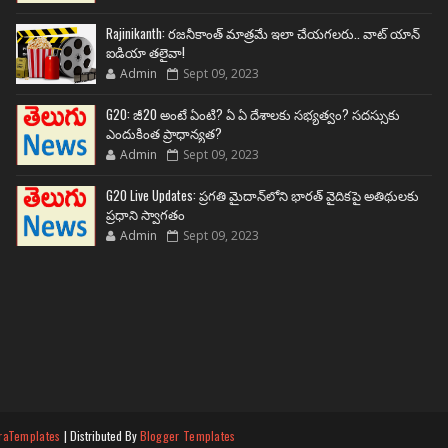
Rajinikanth: రజనీకాంత్ మాత్రమే ఇలా చేయగలరు.. వాట్ యాన్
ఐడియా తలైవా!
Admin
Sept 09, 2023
G20: జీ20 అంటే ఏంటి? ఏ ఏ దేశాలకు సభ్యత్వం? సదస్సుకు
ఎందుకింత ప్రాధాన్యత?
Admin
Sept 09, 2023
G20 Live Updates: ప్రగతి మైదాన్‌లోని భారత్ వైదికపై అతిథులకు
ప్రధాని స్వాగతం
Admin
Sept 09, 2023
raTemplates
| Distributed By
Blogger Templates