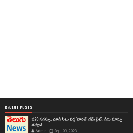
RECENT POSTS
జీ20 సదస్సు.. మోదీ సీటు వద్ద ‘భారత్’ నేమ్ ప్లేట్‌.. పేరు మార్పు
తథ్యం!
Admin
Sept 09, 2023