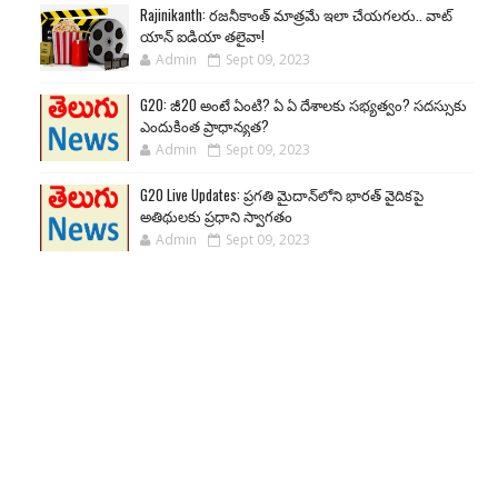
Rajinikanth: రజనీకాంత్ మాత్రమే ఇలా చేయగలరు.. వాట్
యాన్ ఐడియా తలైవా!
Admin
Sept 09, 2023
G20: జీ20 అంటే ఏంటి? ఏ ఏ దేశాలకు సభ్యత్వం? సదస్సుకు
ఎందుకింత ప్రాధాన్యత?
Admin
Sept 09, 2023
G20 Live Updates: ప్రగతి మైదాన్‌లోని భారత్ వైదికపై
అతిథులకు ప్రధాని స్వాగతం
Admin
Sept 09, 2023