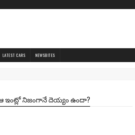
LATEST CARS
NEWSBITES
 ఇంట్లో నిజంగానే దెయ్యం ఉందా?