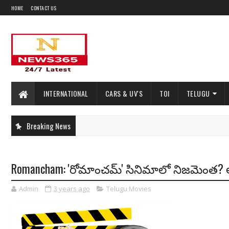
HOME
CONTACT US
INTERNATIONAL
CARS & UV'S
TOI
TELUGU
Breaking News
Romancham: 'రోమాంచమ్' సినిమాలో నిజమెంత? ఆ
Admin
3 years ago
Telugu Movies