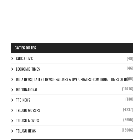
CATEGORIES
(49)
CARS & UV'S
(46)
ECONOMIC TIMES
(106)
INDIA NEWS | LATEST NEWS HEADLINES & LIVE UPDATES FROM INDIA - TIMES OF INDIA
(10716)
INTERNATIONAL
(138)
TTD NEWS
(4237)
TELUGU GOSSIPS
(8655)
TELUGU MOVIES
(15006)
TELUGU NEWS