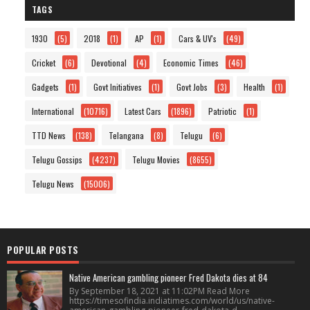
TAGS
1930
(5)
2018
(1)
AP
(1)
Cars & UV's
(49)
Cricket
(6)
Devotional
(4)
Economic Times
(46)
Gadgets
(1)
Govt Initiatives
(1)
Govt Jobs
(3)
Health
(1)
International
(10716)
Latest Cars
(1896)
Patriotic
(1)
TTD News
(138)
Telangana
(8)
Telugu
(6)
Telugu Gossips
(4237)
Telugu Movies
(8655)
Telugu News
(15006)
POPULAR POSTS
Native American gambling pioneer Fred Dakota dies at 84
By September 18, 2021 at 11:02PM Read More
https://timesofindia.indiatimes.com/world/us/native-