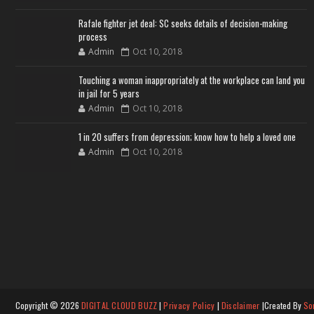
Rafale fighter jet deal: SC seeks details of decision-making
process
Admin
Oct 10, 2018
Touching a woman inappropriately at the workplace can land you
in jail for 5 years
Admin
Oct 10, 2018
1 in 20 suffers from depression; know how to help a loved one
Admin
Oct 10, 2018
Copyright ©
2026
DIGITAL CLOUD BUZZ
|
Privacy Policy
|
Disclaimer
|Created By
So