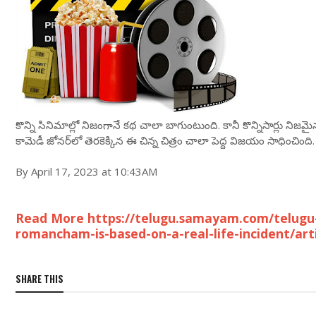
కొన్ని సినిమాల్లో నిజంగానే కథ చాలా బాగుంటుంది. కానీ కొన్నిసార్లు ని
కామెడీ జోనర్‌లో తెరకెక్కిన ఈ చిన్న చిత్రం చాలా పెద్ద విజయం సాధించిం
By April 17, 2023 at 10:43AM
Read More https://telugu.samayam.com/telugu
romancham-is-based-on-a-real-life-incident/ar
SHARE THIS