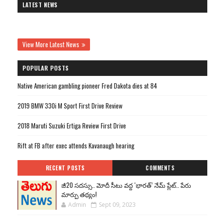
LATEST NEWS
View More Latest News
POPULAR POSTS
Native American gambling pioneer Fred Dakota dies at 84
2019 BMW 330i M Sport First Drive Review
2018 Maruti Suzuki Ertiga Review First Drive
Rift at FB after exec attends Kavanaugh hearing
RECENT POSTS
COMMENTS
జీ20 సదస్సు.. మోదీ సీటు వద్ద ‘భారత్’ నేమ్ ప్లేట్‌.. పేరు
మార్పు తథ్యం!
Admin
Sept 09, 2023