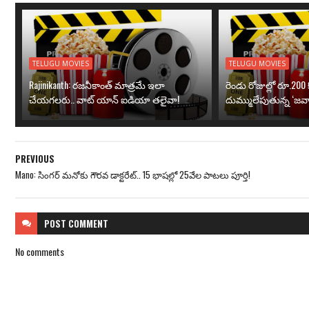
TELUGU MOVIES
TELUGU MOVIES
Rajinikanth: రజనీకాంత్ మాత్రమే ఇలా
రెండు రోజుల్లో రూ.200 క
చేయగలరు.. వాట్ యాన్ ఐడియా తలైవా!
దుమ్ములేపుతున్న ‘జవా
PREVIOUS
Mano: సింగర్ మనోకు గౌరవ డాక్టరేట్.. 15 భాషల్లో 25వేల పాటలు పూర్తి!
POST
COMMENT
No comments