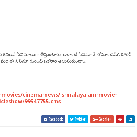
జమైన కథలనే సినిమాలుగా తీస్తుంటారు. అలాంటి సినిమానే 'రోమాంచమ్'. హారర్
ది. మరి ఈ సినిమా గురించి ఒకసారి తెలుసుకుందాం.
-movies/cinema-news/is-malayalam-movie-
ticleshow/99547755.cms
Facebook
Twitter
Google+