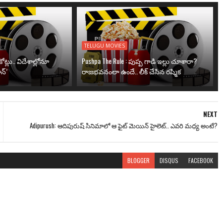
TELUGU MOVIES
ోట్లు.. విదేశాల్లోనూ
Pushpa The Rule : పుష్ప గాడి ఇల్లు చూశారా?
న్’
రాజభవనంలా ఉందే.. లీక్ చేసిన రష్మిక
NEXT
Adipurush: ఆదిపురుష్ సినిమాలో ఆ ఫైట్ మెయిన్ హైలెట్.. ఎవరి మధ్య అంటే?
BLOGGER
DISQUS
FACEBOOK