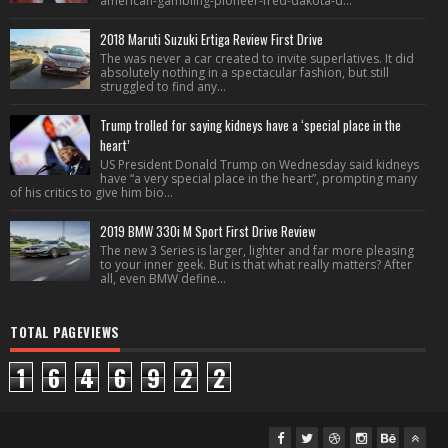
american-gambling-pioneer-fred-dakota-d...
2018 Maruti Suzuki Ertiga Review First Drive
The was never a car created to invite superlatives. It did
absolutely nothing in a spectacular fashion, but still
struggled to find any...
Trump trolled for saying kidneys have a ‘special place in the
heart’
US President Donald Trump on Wednesday said kidneys
have “a very special place in the heart”, prompting many
of his critics to give him bio...
2019 BMW 330i M Sport First Drive Review
The new 3 Series is larger, lighter and far more pleasing
to your inner geek. But is that what really matters? After
all, even BMW define...
TOTAL PAGEVIEWS
1
6
4
6
9
2
2