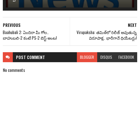
PREVIOUS
NEXT
Baahubali 2: ఏందిరా మీ గోల..
Virupaksha: తమిళ్‌లో రిలీజ్‌ అవుతున్న
బాహుబలి-2 కంటే PS-2 బెస్ట్ అంట!
విరూపాక్ష.. భారీగానే థియేటర్లు!
POST
COMMENT
BLOGGER
DISQUS
FACEBOOK
No comments