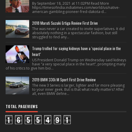
By September 18, 2021 at 11:02PM Read More
https://timesofindia.indiatimes.com/world/us/native-
american-gambling-pioneer-fred-dakota-d...
2018 Maruti Suzuki Ertiga Review First Drive
The was never a car created to invite superlatives. It did
absolutely nothing in a spectacular fashion, but still
struggled to find any...
Trump trolled for saying kidneys have a ‘special place in the
heart’
US President Donald Trump on Wednesday said kidneys
have “a very special place in the heart”, prompting many
of his critics to give him bio...
2019 BMW 330i M Sport First Drive Review
The new 3 Series is larger, lighter and far more pleasing
to your inner geek. But is that what really matters? After
all, even BMW define...
TOTAL PAGEVIEWS
1
6
5
5
4
9
1