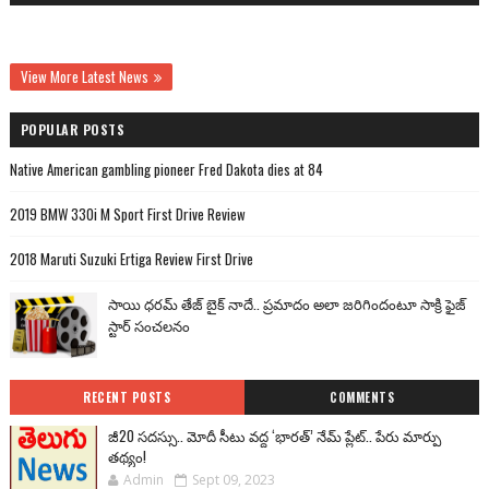
View More Latest News
POPULAR POSTS
Native American gambling pioneer Fred Dakota dies at 84
2019 BMW 330i M Sport First Drive Review
2018 Maruti Suzuki Ertiga Review First Drive
సాయి ధరమ్ తేజ్ బైక్ నాదే.. ప్రమాదం అలా జరిగిందంటూ సాక్రి ఫైజ్
స్టార్ సంచలనం
RECENT POSTS
COMMENTS
జీ20 సదస్సు.. మోదీ సీటు వద్ద ‘భారత్’ నేమ్ ప్లేట్‌.. పేరు మార్పు
తథ్యం!
Admin
Sept 09, 2023