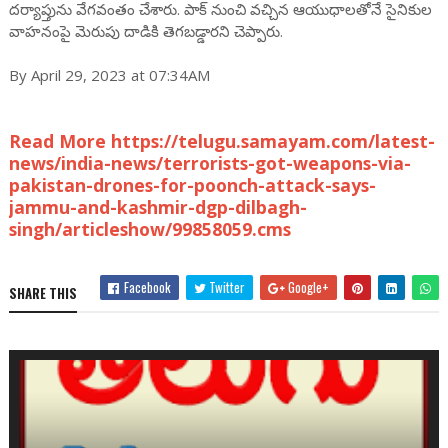
దర్యాప్తును వేగవంతం చేశారు. పాక్ నుంచి వచ్చిన ఆయుధాలతోనే సైనికుల
వాహనంపై మెరుపు దాడికి తెగబడ్డారని చెప్పారు.
By April 29, 2023 at 07:34AM
Read More https://telugu.samayam.com/latest-
news/india-news/terrorists-got-weapons-via-
pakistan-drones-for-poonch-attack-says-
jammu-and-kashmir-dgp-dilbagh-
singh/articleshow/99858059.cms
Facebook
Twitter
Google+
SHARE THIS