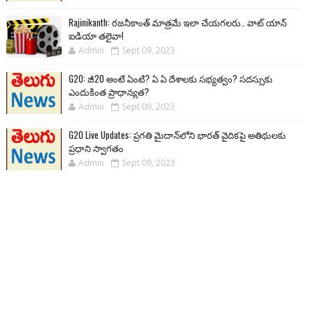
Rajinikanth: రజనీకాంత్ మాత్రమే ఇలా చేయగలరు.. వాట్ యాన్
ఐడియా తలైవా!
Admin
Sept 09, 2023
G20: జీ20 అంటే ఏంటి? ఏ ఏ దేశాలకు సభ్యత్వం? సదస్సుకు
ఎందుకింత ప్రాధాన్యత?
Admin
Sept 09, 2023
G20 Live Updates: ప్రగతి మైదాన్‌లోని భారత్ వైదికపై అతిథులకు
ప్రధాని స్వాగతం
Admin
Sept 09, 2023