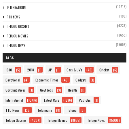
(10716)
INTERNATIONAL
(138)
TTD NEWS
(4237)
TELUGU GOSSIPS
(8655)
TELUGU MOVIES
(15006)
TELUGU NEWS
TAGS
1930
(5)
2018
(1)
AP
(1)
Cars & UV's
(49)
Cricket
(6)
Devotional
(4)
Economic Times
(46)
Gadgets
(1)
Govt Initiatives
(1)
Govt Jobs
(3)
Health
(1)
International
(10716)
Latest Cars
(1896)
Patriotic
(1)
TTD News
(138)
Telangana
(8)
Telugu
(6)
Telugu Gossips
(4237)
Telugu Movies
(8655)
Telugu News
(15006)