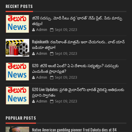
RECENT POSTS
జీ20 సదస్సు.. మోదీ సీటు వద్ద ‘భారత్’ నేమ్ ప్లేట్‌.. పేరు మార్పు
తథ్యం!
Admin
Sept 09, 2023
Rajinikanth: రజనీకాంత్ మాత్రమే ఇలా చేయగలరు.. వాట్ యాన్
ఐడియా తలైవా!
Admin
Sept 09, 2023
G20: జీ20 అంటే ఏంటి? ఏ ఏ దేశాలకు సభ్యత్వం? సదస్సుకు
ఎందుకింత ప్రాధాన్యత?
Admin
Sept 09, 2023
G20 Live Updates: ప్రగతి మైదాన్‌లోని భారత్ వైదికపై అతిథులకు
ప్రధాని స్వాగతం
Admin
Sept 09, 2023
POPULAR POSTS
Native American gambling pioneer Fred Dakota dies at 84