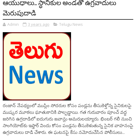
ఆయుధాలు.. స్ధానికుల అండతో ఉగ్రవాదులు
మెరుపుదాడి
Admin
3 years ago
Telugu News
రంజాన్‌ నేపథ్యంలో ముస్లిం సోదరుల కోసం పండ్లను తీసుకెళ్తోన్న సైనికులపై
ముష్కర మూకలు ఘాతుకానికి పాల్పడ్డాయి. గత గురువారం పూంచ్ వద్ద
జరిగిన ఉగ్రదాడిలో ఐదుగురు జవాన్లు అమరులయ్యారు. భింబర్‌ గలీ నుంచి
సాంగియోట్‌కు ఇఫ్తార్‌ విందు కోసం పండ్లను తీసుకెళుతున్న సైనిక వాహనంపై
ఉగ్రవాదులు దాడి చేశారు. ఈ ఘటనపై కేసు నమోదుచేసిన పోలీసులు...