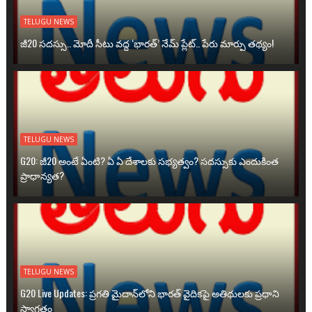
TELUGU NEWS
జీ20 సదస్సు.. మోదీ సీటు వద్ద ‘భారత్’ నేమ్ ప్లేట్‌.. పేరు మార్పు తథ్యం!
TELUGU NEWS
G20: జీ20 అంటే ఏంటి? ఏ ఏ దేశాలకు సభ్యత్వం? సదస్సుకు ఎందుకింత
ప్రాధాన్యత?
TELUGU NEWS
G20 Live Updates: ప్రగతి మైదాన్‌లోని భారత్ వైదికపై అతిథులకు ప్రధాని
స్వాగతం