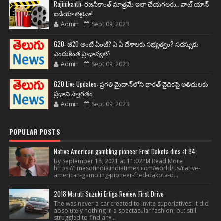
Rajinikanth: రజనీకాంత్ మాత్రమే ఇలా చేయగలరు.. వాట్ యాన్
ఐడియా తలైవా!
Admin
Sept 09, 2023
G20: జీ20 అంటే ఏంటి? ఏ ఏ దేశాలకు సభ్యత్వం? సదస్సుకు
ఎందుకింత ప్రాధాన్యత?
Admin
Sept 09, 2023
G20 Live Updates: ప్రగతి మైదాన్‌లోని భారత్ వైదికపై అతిథులకు
ప్రధాని స్వాగతం
Admin
Sept 09, 2023
POPULAR POSTS
Native American gambling pioneer Fred Dakota dies at 84
By September 18, 2021 at 11:02PM Read More
https://timesofindia.indiatimes.com/world/us/native-
american-gambling-pioneer-fred-dakota-d...
2018 Maruti Suzuki Ertiga Review First Drive
The was never a car created to invite superlatives. It did
absolutely nothing in a spectacular fashion, but still
struggled to find any...