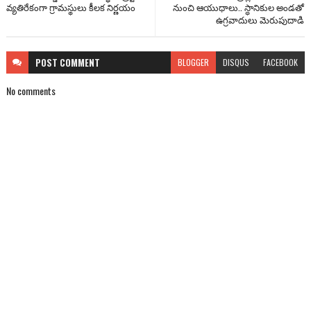
వ్యతిరేకంగా గ్రామస్థులు కీలక నిర్ణయం
నుంచి ఆయుధాలు.. స్ధానికుల అండతో
ఉగ్రవాదులు మెరుపుదాడి
POST
COMMENT
BLOGGER
DISQUS
FACEBOOK
No comments