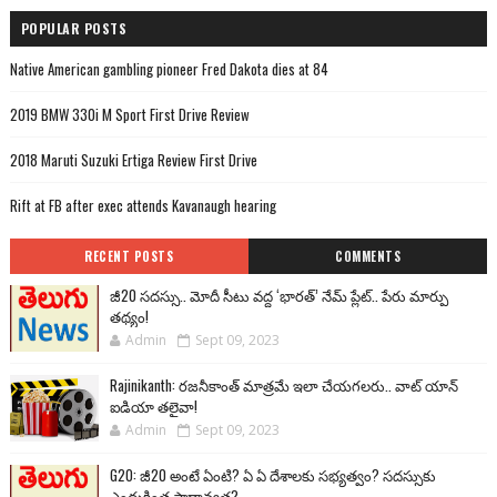
POPULAR POSTS
Native American gambling pioneer Fred Dakota dies at 84
2019 BMW 330i M Sport First Drive Review
2018 Maruti Suzuki Ertiga Review First Drive
Rift at FB after exec attends Kavanaugh hearing
RECENT POSTS
COMMENTS
జీ20 సదస్సు.. మోదీ సీటు వద్ద ‘భారత్’ నేమ్ ప్లేట్‌.. పేరు మార్పు
తథ్యం!
Admin
Sept 09, 2023
Rajinikanth: రజనీకాంత్ మాత్రమే ఇలా చేయగలరు.. వాట్ యాన్
ఐడియా తలైవా!
Admin
Sept 09, 2023
G20: జీ20 అంటే ఏంటి? ఏ ఏ దేశాలకు సభ్యత్వం? సదస్సుకు
ఎందుకింత ప్రాధాన్యత?