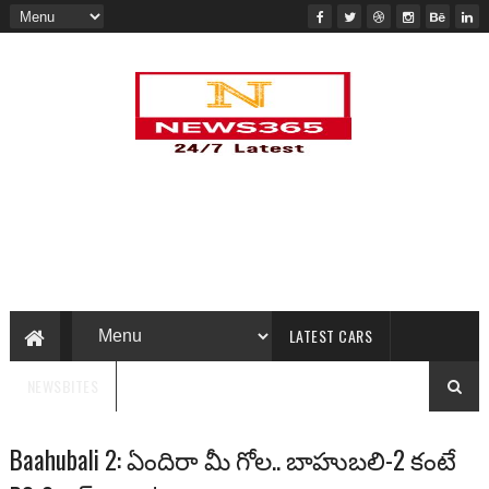
LATEST CARS
NEWSBITES
Baahubali 2: ఏందిరా మీ గోల.. బాహుబలి-2 కంటే