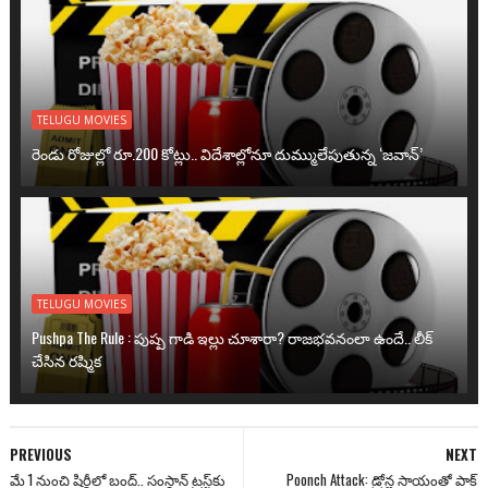
TELUGU MOVIES
రెండు రోజుల్లో రూ.200 కోట్లు.. విదేశాల్లోనూ దుమ్ములేపుతున్న ‘జవాన్’
TELUGU MOVIES
Pushpa The Rule : పుష్ప గాడి ఇల్లు చూశారా? రాజభవనంలా ఉందే.. లీక్
చేసిన రష్మిక
PREVIOUS
NEXT
మే 1 నుంచి షిర్డీలో బంద్.. సంస్థాన్ ట్రస్ట్‌కు
Poonch Attack: డ్రోన్ల సాయంతో పాక్