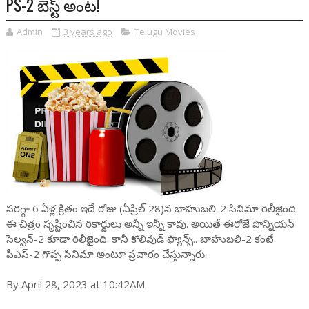
PS-2 బెస్ట్ అంట!
Admin
3 years ago
Telugu Movies
సరిగ్గా 6 ఏళ్ల క్రితం ఇదే రోజు (ఏప్రిల్ 28)న బాహుబలి-2 సినిమా రిలీజైంది.
ఈ చిత్రం సృష్టించిన రికార్డులు అన్నీ ఇన్నీ కావు. అయితే ఈరోజే పొన్నియన్
సెల్వన్-2 కూడా రిలీజైంది. కానీ కోలివుడ్ ఫ్యాన్స్.. బాహుబలి-2 కంటే
పీఎస్-2 గొప్ప సినిమా అంటూ ప్రచారం చేస్తున్నారు.
By April 28, 2023 at 10:42AM