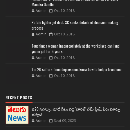
Maneka Gandhi
Admin
Oct 10, 2018
Rafale fighter jet deal: SC seeks details of decision-making
process
Admin
Oct 10, 2018
Touching a woman inappropriately at the workplace can land
you in jail for 5 years
Admin
Oct 10, 2018
1 in 20 suffers from depression; know how to help a loved one
Admin
Oct 10, 2018
RECENT POSTS
జీ20 సదస్సు.. మోదీ సీటు వద్ద ‘భారత్’ నేమ్ ప్లేట్‌.. పేరు మార్పు
తథ్యం!
Admin
Sept 09, 2023