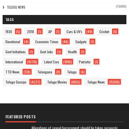
(15006)
TELUGU NEWS
TAGS
1930
(5)
2018
(1)
AP
(1)
Cars & UV's
(49)
Cricket
(6)
Devotional
(4)
Economic Times
(46)
Gadgets
(1)
Govt Initiatives
(1)
Govt Jobs
(3)
Health
(1)
International
(10716)
Latest Cars
(1896)
Patriotic
(1)
TTD News
(138)
Telangana
(8)
Telugu
(6)
Telugu Gossips
(4237)
Telugu Movies
(8655)
Telugu News
(15006)
FEATURED POSTS
Allegations of sexual harassment should be taken seriously: