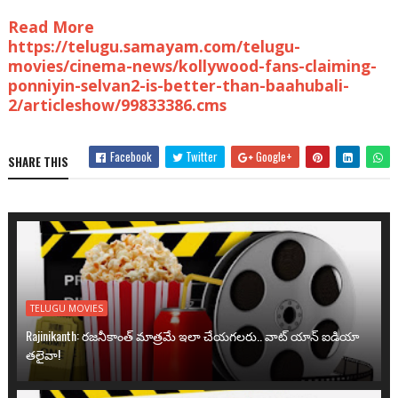
Read More
https://telugu.samayam.com/telugu-
movies/cinema-news/kollywood-fans-claiming-
ponniyin-selvan2-is-better-than-baahubali-
2/articleshow/99833386.cms
Facebook
Twitter
Google+
SHARE THIS
TELUGU MOVIES
Rajinikanth: రజనీకాంత్ మాత్రమే ఇలా చేయగలరు.. వాట్ యాన్ ఐడియా
తలైవా!