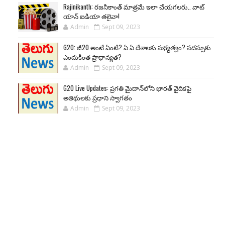
Rajinikanth: రజనీకాంత్ మాత్రమే ఇలా చేయగలరు.. వాట్
యాన్ ఐడియా తలైవా!
Admin
Sept 09, 2023
G20: జీ20 అంటే ఏంటి? ఏ ఏ దేశాలకు సభ్యత్వం? సదస్సుకు
ఎందుకింత ప్రాధాన్యత?
Admin
Sept 09, 2023
G20 Live Updates: ప్రగతి మైదాన్‌లోని భారత్ వైదికపై
అతిథులకు ప్రధాని స్వాగతం
Admin
Sept 09, 2023