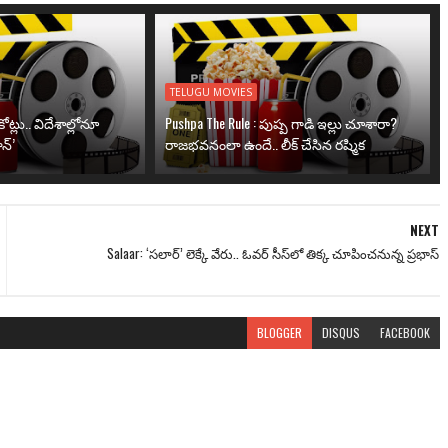
TELUGU MOVIES
ోట్లు.. విదేశాల్లోనూ
Pushpa The Rule : పుష్ప గాడి ఇల్లు చూశారా?
న్’
రాజభవనంలా ఉందే.. లీక్ చేసిన రష్మిక
NEXT
Salaar: ‘సలార్’ లెక్కే వేరు.. ఓవ‌ర్ సీస్‌లో తిక్క చూపించ‌నున్న ప్ర‌భాస్‌
BLOGGER
DISQUS
FACEBOOK