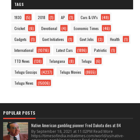
TAGS
1930
(5)
2018
(1)
AP
(1)
Cars & UV's
(49)
Cricket
(6)
Devotional
(4)
Economic Times
(46)
Gadgets
(1)
Govt Initiatives
(1)
Govt Jobs
(3)
Health
(1)
International
(10716)
Latest Cars
(1896)
Patriotic
(1)
TTD News
(138)
Telangana
(8)
Telugu
(6)
Telugu Gossips
(4237)
Telugu Movies
(8655)
Telugu News
(15006)
POPULAR POSTS
Native American gambling pioneer Fred Dakota dies at 84
By September 18, 2021 at 11:02PM Read More
https://timesofindia.indiatimes.com/world/us/native-