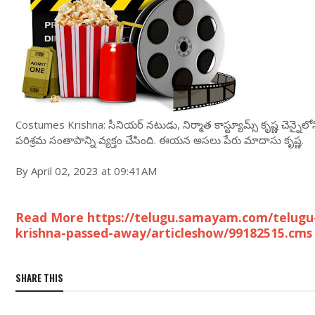
Costumes Krishna: సీనియ‌ర్ న‌టుడు, నిర్మాత కాస్ట్యూమ్స్ కృష్ణ చెన్న
ప‌రిశ్ర‌మ సంతాపాన్ని వ్య‌క్తం చేసింది. ఈయ‌న అస‌లు పేరు మాదాసు కృష్ణ‌.
By April 02, 2023 at 09:41AM
Read More https://telugu.samayam.com/telugu
krishna-passed-away/articleshow/99182515.cms
SHARE THIS