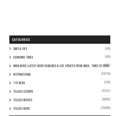
CATEGORIES
(49)
CARS & UV'S
(46)
ECONOMIC TIMES
(106)
INDIA NEWS | LATEST NEWS HEADLINES & LIVE UPDATES FROM INDIA - TIMES OF INDIA
(10716)
INTERNATIONAL
(138)
TTD NEWS
(4237)
TELUGU GOSSIPS
(8655)
TELUGU MOVIES
(15006)
TELUGU NEWS