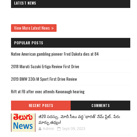
LATEST NEWS
View More Latest News
POPULAR POSTS
Native American gambling pioneer Fred Dakota dies at 84
2018 Maruti Suzuki Ertiga Review First Drive
2019 BMW 330i M Sport First Drive Review
Rift at FB after exec attends Kavanaugh hearing
RECENT POSTS
COMMENTS
జీ20 సదస్సు.. మోదీ సీటు వద్ద ‘భారత్’ నేమ్ ప్లేట్‌.. పేరు
మార్పు తథ్యం!
Admin
Sept 09, 2023