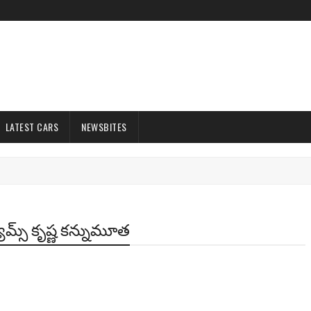
LATEST CARS
NEWSBITES
ూమ్స్ కృష్ణ క‌న్నుమూత‌