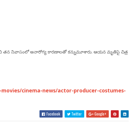
ైలోని త‌న నివాసంలో అనారోగ్య కార‌ణాల‌తో క‌న్నుమూశారు. ఆయ‌న మృతిపై చిత్ర
-movies/cinema-news/actor-producer-costumes-
Facebook
Twitter
Google+