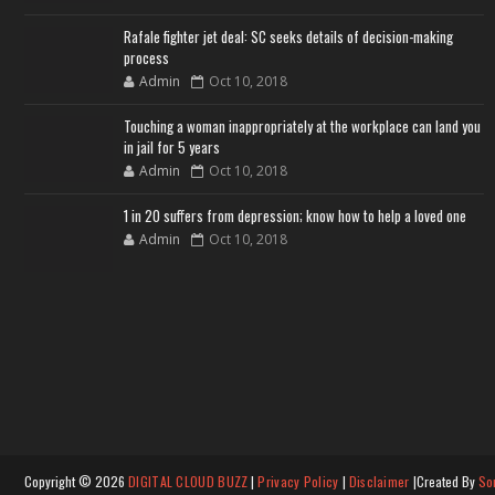
Rafale fighter jet deal: SC seeks details of decision-making
process
Admin
Oct 10, 2018
Touching a woman inappropriately at the workplace can land you
in jail for 5 years
Admin
Oct 10, 2018
1 in 20 suffers from depression; know how to help a loved one
Admin
Oct 10, 2018
Copyright ©
2026
DIGITAL CLOUD BUZZ
|
Privacy Policy
|
Disclaimer
|Created By
So