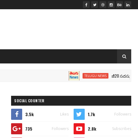
జీ20 సదస్సు.. మోదీ సీటు
TELUGU NEWS
SOCIAL COUNTER
3.5k
1.7k
Likes
Followers
735
2.8k
Followers
Subscribes