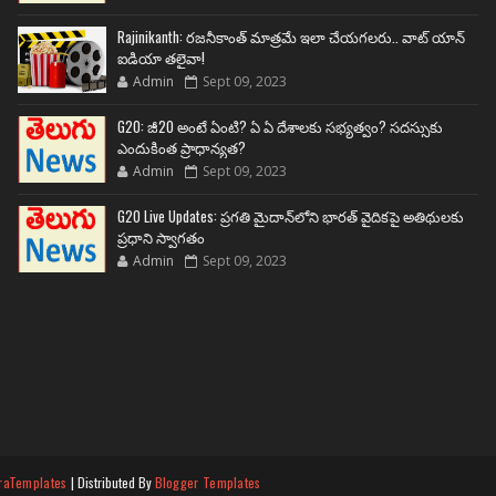
Rajinikanth: రజనీకాంత్ మాత్రమే ఇలా చేయగలరు.. వాట్ యాన్
ఐడియా తలైవా!
Admin
Sept 09, 2023
G20: జీ20 అంటే ఏంటి? ఏ ఏ దేశాలకు సభ్యత్వం? సదస్సుకు
ఎందుకింత ప్రాధాన్యత?
Admin
Sept 09, 2023
G20 Live Updates: ప్రగతి మైదాన్‌లోని భారత్ వైదికపై అతిథులకు
ప్రధాని స్వాగతం
Admin
Sept 09, 2023
raTemplates
| Distributed By
Blogger Templates