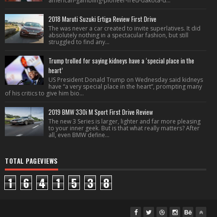
american-gambling-pioneer-fred-dakota-d...
2018 Maruti Suzuki Ertiga Review First Drive
The was never a car created to invite superlatives. It did
absolutely nothing in a spectacular fashion, but still
struggled to find any...
Trump trolled for saying kidneys have a ‘special place in the
heart’
US President Donald Trump on Wednesday said kidneys
have “a very special place in the heart”, prompting many
of his critics to give him bio...
2019 BMW 330i M Sport First Drive Review
The new 3 Series is larger, lighter and far more pleasing
to your inner geek. But is that what really matters? After
all, even BMW define...
TOTAL PAGEVIEWS
1
6
4
1
5
3
8