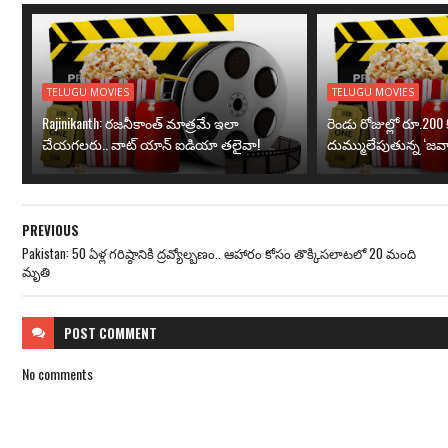
TELUGU MOVIES
TELUGU MOVIES
Rajinikanth: రజనీకాంత్ మాత్రమే ఇలా
రెండు రోజుల్లో రూ.200 క
చేయగలరు.. వాట్ యాన్ ఐడియా తలైవా!
దుమ్ములేపుతున్న ‘జవా
PREVIOUS
Pakistan: 50 ఏళ్ల గరిష్ఠానికి ద్రవ్యోల్బణం.. ఆహారం కోసం తొక్కిసలాటలో 20 మంది
మృతి
POST
COMMENT
No comments