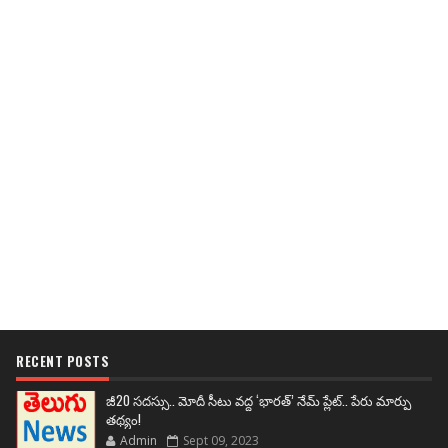
RECENT POSTS
జీ20 సదస్సు.. మోదీ సీటు వద్ద ‘భారత్’ నేమ్ ప్లేట్‌.. పేరు మార్పు
తథ్యం!
Admin
Sept 09, 2023