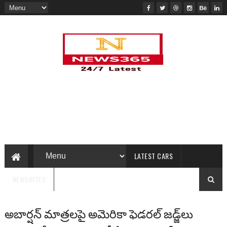
LATEST CARS
NEWSBITES
అబార్షన్ మాత్రలపై అమెరికా ఫెడరల్ జడ్జ్‌లు