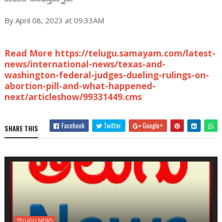
By April 08, 2023 at 09:33AM
Read More https://telugu.samayam.com/latest-
news/international-news/texas-and-
washington-federal-judges-dueling-rulings-on-
abortion-pill-and-what-happened-
next/articleshow/99331449.cms
Facebook
Twitter
Google+
SHARE THIS
TELUGU NEWS