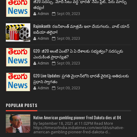
జీ20 సదస్సు.. మోదీ సీటు వద్ద ‘భారత్’ నేమ్ ప్లేట్‌.. పేరు మార్పు
తథ్యం!
Admin
Sept 09, 2023
Rajinikanth: రజనీకాంత్ మాత్రమే ఇలా చేయగలరు.. వాట్ యాన్
ఐడియా తలైవా!
Admin
Sept 09, 2023
G20: జీ20 అంటే ఏంటి? ఏ ఏ దేశాలకు సభ్యత్వం? సదస్సుకు
ఎందుకింత ప్రాధాన్యత?
Admin
Sept 09, 2023
G20 Live Updates: ప్రగతి మైదాన్‌లోని భారత్ వైదికపై అతిథులకు
ప్రధాని స్వాగతం
Admin
Sept 09, 2023
POPULAR POSTS
Native American gambling pioneer Fred Dakota dies at 84
By September 18, 2021 at 11:02PM Read More
https://timesofindia.indiatimes.com/world/us/native-
american-gambling-pioneer-fred-dakota-d...