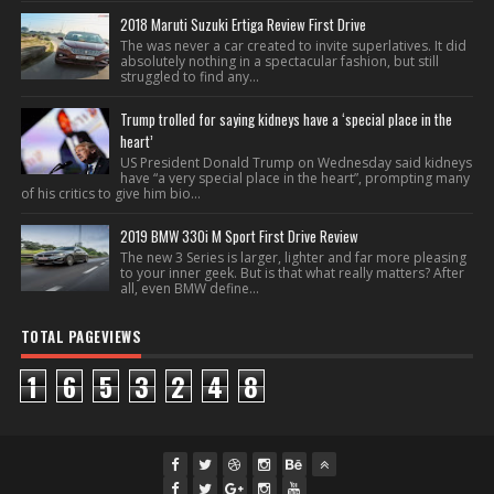
2018 Maruti Suzuki Ertiga Review First Drive
The was never a car created to invite superlatives. It did
absolutely nothing in a spectacular fashion, but still
struggled to find any...
Trump trolled for saying kidneys have a ‘special place in the
heart’
US President Donald Trump on Wednesday said kidneys
have “a very special place in the heart”, prompting many
of his critics to give him bio...
2019 BMW 330i M Sport First Drive Review
The new 3 Series is larger, lighter and far more pleasing
to your inner geek. But is that what really matters? After
all, even BMW define...
TOTAL PAGEVIEWS
1
6
5
3
2
4
8