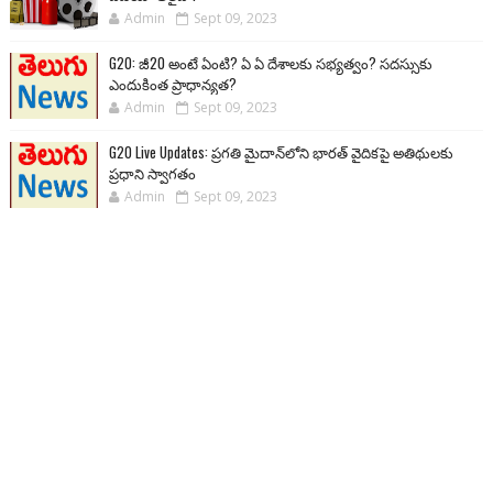
Admin
Sept 09, 2023
G20: జీ20 అంటే ఏంటి? ఏ ఏ దేశాలకు సభ్యత్వం? సదస్సుకు
ఎందుకింత ప్రాధాన్యత?
Admin
Sept 09, 2023
G20 Live Updates: ప్రగతి మైదాన్‌లోని భారత్ వైదికపై అతిథులకు
ప్రధాని స్వాగతం
Admin
Sept 09, 2023