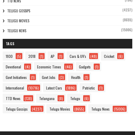
(138)
TTD NEWS
(4237)
TELUGU GOSSIPS
(8655)
TELUGU MOVIES
(15006)
TELUGU NEWS
TAGS
1930
(5)
2018
(1)
AP
(1)
Cars & UV's
(49)
Cricket
(6)
Devotional
(4)
Economic Times
(46)
Gadgets
(1)
Govt Initiatives
(1)
Govt Jobs
(3)
Health
(1)
International
(10716)
Latest Cars
(1896)
Patriotic
(1)
TTD News
(138)
Telangana
(8)
Telugu
(6)
Telugu Gossips
(4237)
Telugu Movies
(8655)
Telugu News
(15006)