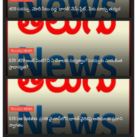
జీ20 సదస్సు.. మోదీ సీటు వద్ద ‘భారత్’ నేమ్ ప్లేట్‌.. పేరు మార్పు తథ్యం!
TELUGU NEWS
G20: జీ20 అంటే ఏంటి? ఏ ఏ దేశాలకు సభ్యత్వం? సదస్సుకు ఎందుకింత
ప్రాధాన్యత?
TELUGU NEWS
G20 Live Updates: ప్రగతి మైదాన్‌లోని భారత్ వైదికపై అతిథులకు ప్రధాని
స్వాగతం