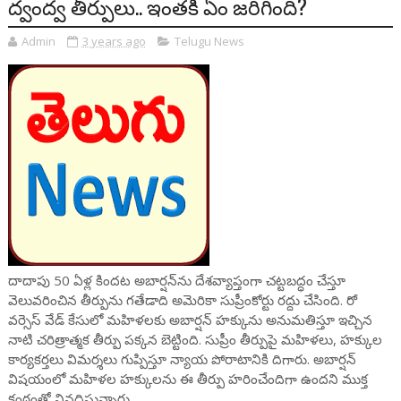
ద్వంద్వ తీర్పులు.. ఇంతకీ ఏం జరిగింది?
Admin
3 years ago
Telugu News
దాదాపు 50 ఏళ్ల కిందట అబార్షన్‌ను దేశవ్యాప్తంగా చట్టబద్ధం చేస్తూ
వెలువరించిన తీర్పును గతేడాది అమెరికా సుప్రీంకోర్టు రద్దు చేసింది. రో
వర్సెస్ వేడ్ కేసులో మహిళలకు అబార్షన్ హక్కును అనుమతిస్తూ ఇచ్చిన
నాటి చరిత్రాత్మక తీర్పు పక్కన బెట్టింది. సుప్రీం తీర్పుపై మహిళలు, హక్కుల
కార్యకర్తలు విమర్శలు గుప్పిస్తూ న్యాయ పోరాటానికి దిగారు. అబార్షన్‌
విషయంలో మహిళల హక్కులను ఈ తీర్పు హరించేందిగా ఉందని ముక్త
కంఠంతో నినదిస్తున్నారు.