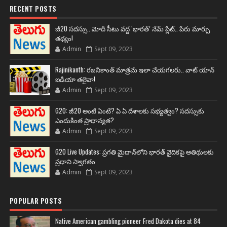
RECENT POSTS
జీ20 సదస్సు.. మోదీ సీటు వద్ద ‘భారత్’ నేమ్ ప్లేట్‌.. పేరు మార్పు
తథ్యం!
Admin
Sept 09, 2023
Rajinikanth: రజనీకాంత్ మాత్రమే ఇలా చేయగలరు.. వాట్ యాన్
ఐడియా తలైవా!
Admin
Sept 09, 2023
G20: జీ20 అంటే ఏంటి? ఏ ఏ దేశాలకు సభ్యత్వం? సదస్సుకు
ఎందుకింత ప్రాధాన్యత?
Admin
Sept 09, 2023
G20 Live Updates: ప్రగతి మైదాన్‌లోని భారత్ వైదికపై అతిథులకు
ప్రధాని స్వాగతం
Admin
Sept 09, 2023
POPULAR POSTS
Native American gambling pioneer Fred Dakota dies at 84