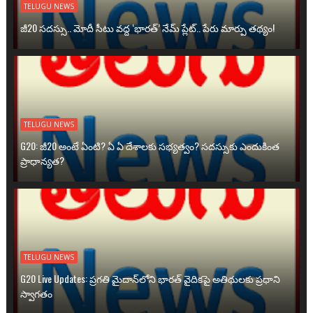
TELUGU NEWS
జీ20 సదస్సు.. మోదీ సీటు వద్ద ‘భారత్’ నేమ్ ప్లేట్‌.. పేరు మార్పు తథ్యం!
TELUGU NEWS
G20: జీ20 అంటే ఏంటి? ఏ ఏ దేశాలకు సభ్యత్వం? సదస్సుకు ఎందుకింత
ప్రాధాన్యత?
TELUGU NEWS
G20 Live Updates: ప్రగతి మైదాన్‌లోని భారత్ వైదికపై అతిథులకు ప్రధాని
స్వాగతం