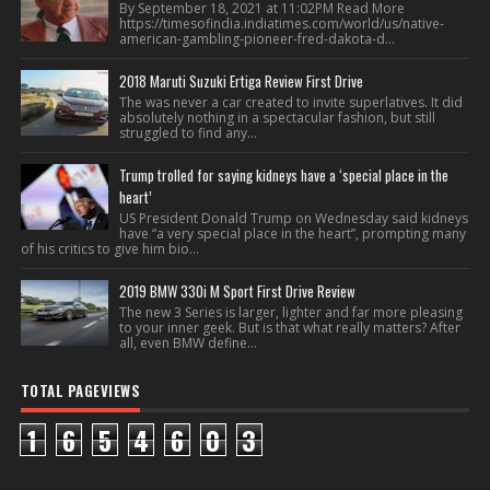
By September 18, 2021 at 11:02PM Read More
https://timesofindia.indiatimes.com/world/us/native-
american-gambling-pioneer-fred-dakota-d...
2018 Maruti Suzuki Ertiga Review First Drive
The was never a car created to invite superlatives. It did
absolutely nothing in a spectacular fashion, but still
struggled to find any...
Trump trolled for saying kidneys have a ‘special place in the
heart’
US President Donald Trump on Wednesday said kidneys
have “a very special place in the heart”, prompting many
of his critics to give him bio...
2019 BMW 330i M Sport First Drive Review
The new 3 Series is larger, lighter and far more pleasing
to your inner geek. But is that what really matters? After
all, even BMW define...
TOTAL PAGEVIEWS
1
6
5
4
6
0
3