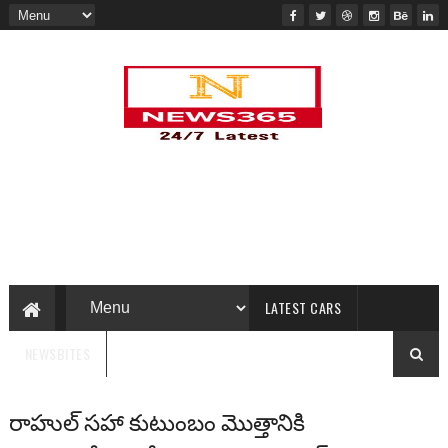
LATEST CARS
NEWSBITES
రాహుల్ సహా కుటుంబం మొత్తానికి