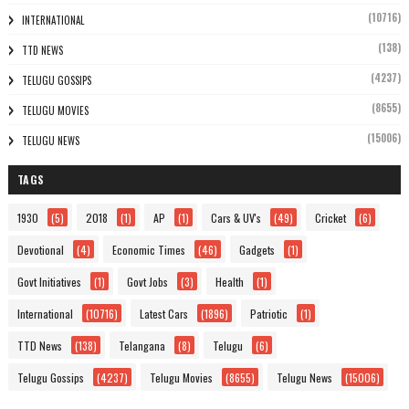
(10716)
INTERNATIONAL
(138)
TTD NEWS
(4237)
TELUGU GOSSIPS
(8655)
TELUGU MOVIES
(15006)
TELUGU NEWS
TAGS
1930
(5)
2018
(1)
AP
(1)
Cars & UV's
(49)
Cricket
(6)
Devotional
(4)
Economic Times
(46)
Gadgets
(1)
Govt Initiatives
(1)
Govt Jobs
(3)
Health
(1)
International
(10716)
Latest Cars
(1896)
Patriotic
(1)
TTD News
(138)
Telangana
(8)
Telugu
(6)
Telugu Gossips
(4237)
Telugu Movies
(8655)
Telugu News
(15006)