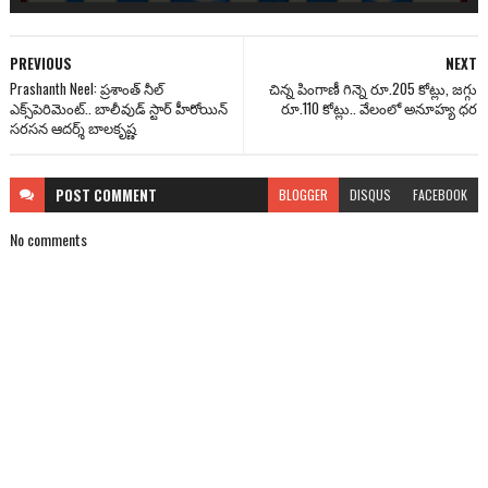
PREVIOUS
NEXT
Prashanth Neel: ప్ర‌శాంత్ నీల్
చిన్న పింగాణీ గిన్నె రూ.205 కోట్లు, జగ్గు
ఎక్స్‌పెరిమెంట్‌.. బాలీవుడ్ స్టార్ హీరోయిన్
రూ.110 కోట్లు.. వేలంలో అనూహ్య ధర
స‌ర‌స‌న ఆద‌ర్శ్ బాల‌కృష్ణ‌
POST
COMMENT
BLOGGER
DISQUS
FACEBOOK
No comments