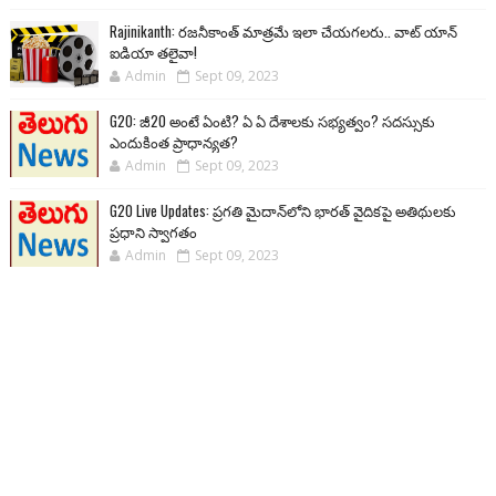
Rajinikanth: రజనీకాంత్ మాత్రమే ఇలా చేయగలరు.. వాట్ యాన్
ఐడియా తలైవా!
Admin
Sept 09, 2023
G20: జీ20 అంటే ఏంటి? ఏ ఏ దేశాలకు సభ్యత్వం? సదస్సుకు
ఎందుకింత ప్రాధాన్యత?
Admin
Sept 09, 2023
G20 Live Updates: ప్రగతి మైదాన్‌లోని భారత్ వైదికపై అతిథులకు
ప్రధాని స్వాగతం
Admin
Sept 09, 2023