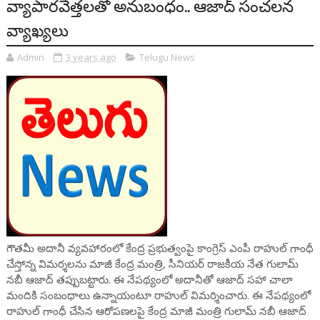
వ్యాపారవేత్తలతో అనుబంధం.. ఆజాద్ సంచలన
వ్యాఖ్యలు
Admin
3 years ago
Telugu News
గౌతమీ అదానీ వ్యవహారంలో కేంద్ర ప్రభుత్వంపై కాంగ్రెస్ ఎంపీ రాహుల్ గాంధీ
చేస్తోన్న విమర్శలను మాజీ కేంద్ర మంత్రి, సీనియర్ రాజకీయ నేత గులామ్
నబీ ఆజాద్ తప్పుబట్టారు. ఈ నేపథ్యంలో అదానీతో ఆజాద్ సహా చాలా
మందికి సంబంధాలు ఉన్నాయంటూ రాహుల్ విమర్శించారు. ఈ నేపథ్యంలో
రాహుల్ గాంధీ చేసిన ఆరోపణలపై కేంద్ర మాజీ మంత్రి గులామ్ నబీ ఆజాద్