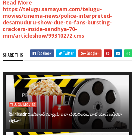
Read More
https://telugu.samayam.com/telugu-
movies/cinema-news/police-interpreted-
desamuduru-show-due-to-fans-bursting-
crackers-inside-sandhya-70-
mm/articleshow/99310272.cms
Facebook
Twitter
Google+
SHARE THIS
TELUGU MOVIES
Rajinikanth: రజనీకాంత్ మాత్రమే ఇలా చేయగలరు.. వాట్ యాన్ ఐడియా
తలైవా!