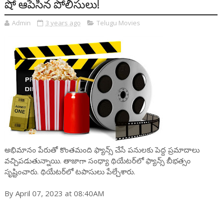
షో ఆపేసిన పోలీసులు!
Admin
3 years ago
Telugu Movies
అభిమానం పేరుతో కొంతమంది ఫ్యాన్స్ చేసే పనులకు పెద్ద ప్రమాదాలు
వచ్చిపడుతున్నాయి. తాజాగా సంధ్యా థియేటర్‌లో ఫ్యాన్స్ బీభత్సం
సృష్టించారు. థియేటర్‌లో టపాసులు పేల్చేశారు.
By April 07, 2023 at 08:40AM