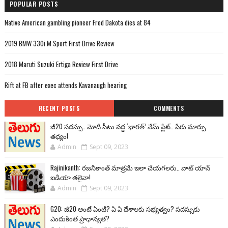
POPULAR POSTS
Native American gambling pioneer Fred Dakota dies at 84
2019 BMW 330i M Sport First Drive Review
2018 Maruti Suzuki Ertiga Review First Drive
Rift at FB after exec attends Kavanaugh hearing
RECENT POSTS
COMMENTS
జీ20 సదస్సు.. మోదీ సీటు వద్ద ‘భారత్’ నేమ్ ప్లేట్‌.. పేరు మార్పు
తథ్యం!
Admin
Sept 09, 2023
Rajinikanth: రజనీకాంత్ మాత్రమే ఇలా చేయగలరు.. వాట్ యాన్
ఐడియా తలైవా!
Admin
Sept 09, 2023
G20: జీ20 అంటే ఏంటి? ఏ ఏ దేశాలకు సభ్యత్వం? సదస్సుకు
ఎందుకింత ప్రాధాన్యత?