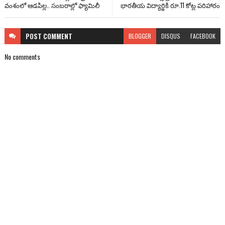
వంశంలో ఆడపిల్ల.. సంబరాల్లో ఫ్యామిలీ
భారతీయ విద్యార్థికి రూ.11 కోట్ల పరిహారం
POST
COMMENT
BLOGGER
DISQUS
FACEBOOK
No comments