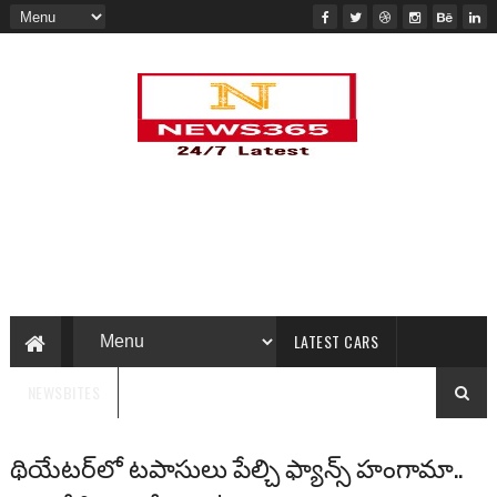
LATEST CARS
NEWSBITES
థియేటర్‌లో టపాసులు పేల్చి ఫ్యాన్స్ హంగామా..