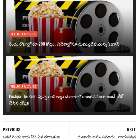
TELUGU MOVIES
రెండు రోజుల్లో రూ.200 కోట్లు.. విదేశాల్లోనూ దుమ్ములేపుతున్న ‘జవాన్’
TELUGU MOVIES
Pushpa The Rule : పుష్ప గాడి ఇల్లు చూశారా? రాజభవనంలా ఉందే.. లీక్
చేసిన రష్మిక
PREVIOUS
NEXT
ఒకటి రెండు కాదు 138 ఏళ్ల తర్వాత ఆ
దుబాయ్ బస్సు ప్రమాదం.. గాయపడిన