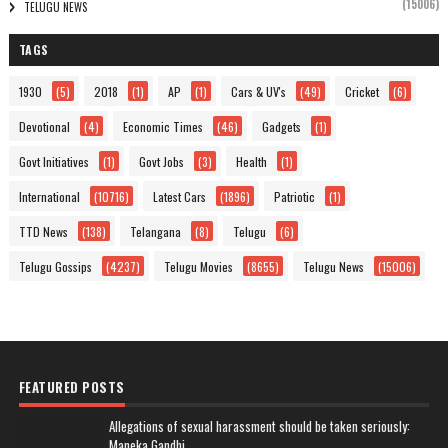
(15006)
TELUGU NEWS
TAGS
1930
(5)
2018
(1)
AP
(1)
Cars & UV's
(49)
Cricket
(6)
Devotional
(4)
Economic Times
(46)
Gadgets
(1)
Govt Initiatives
(1)
Govt Jobs
(3)
Health
(1)
International
(10716)
Latest Cars
(1896)
Patriotic
(1)
TTD News
(138)
Telangana
(8)
Telugu
(6)
Telugu Gossips
(4237)
Telugu Movies
(8655)
Telugu News
(15006)
FEATURED POSTS
Allegations of sexual harassment should be taken seriously:
Maneka Gandhi