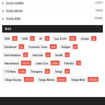
(4237)
TELUGU GOSSIPS
(8655)
TELUGU MOVIES
(15006)
TELUGU NEWS
TAGS
1930
(5)
2018
(1)
AP
(1)
Cars & UV's
(49)
Cricket
(6)
Devotional
(4)
Economic Times
(46)
Gadgets
(1)
Govt Initiatives
(1)
Govt Jobs
(3)
Health
(1)
International
(10716)
Latest Cars
(1896)
Patriotic
(1)
TTD News
(138)
Telangana
(8)
Telugu
(6)
Telugu Gossips
(4237)
Telugu Movies
(8655)
Telugu News
(15006)