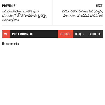
PREVIOUS
NEXT
​ఇది ఎయిర్‌పోర్టా.. భూలోక ఇంద్ర
థియేటర్‌లో టపాసులు పేల్చి ఫ్యాన్స్
భవనమా..? దగదగలాడిపోతున్న చెన్నై
హంగామా.. షో ఆపేసిన పోలీసులు!
విమానాశ్రయం​
POST
COMMENT
BLOGGER
DISQUS
FACEBOOK
No comments