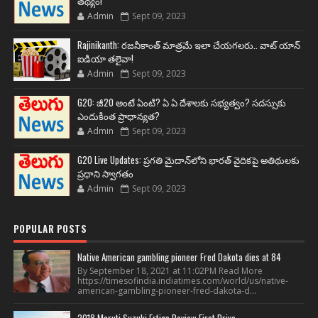
తథ్యం!
Admin
Sept 09, 2023
Rajinikanth: రజనీకాంత్ మాత్రమే ఇలా చేయగలరు.. వాట్ యాన్
ఐడియా తలైవా!
Admin
Sept 09, 2023
G20: జీ20 అంటే ఏంటి? ఏ ఏ దేశాలకు సభ్యత్వం? సదస్సుకు
ఎందుకింత ప్రాధాన్యత?
Admin
Sept 09, 2023
G20 Live Updates: ప్రగతి మైదాన్‌లోని భారత్ వైదికపై అతిథులకు
ప్రధాని స్వాగతం
Admin
Sept 09, 2023
POPULAR POSTS
Native American gambling pioneer Fred Dakota dies at 84
By September 18, 2021 at 11:02PM Read More
https://timesofindia.indiatimes.com/world/us/native-
american-gambling-pioneer-fred-dakota-d...