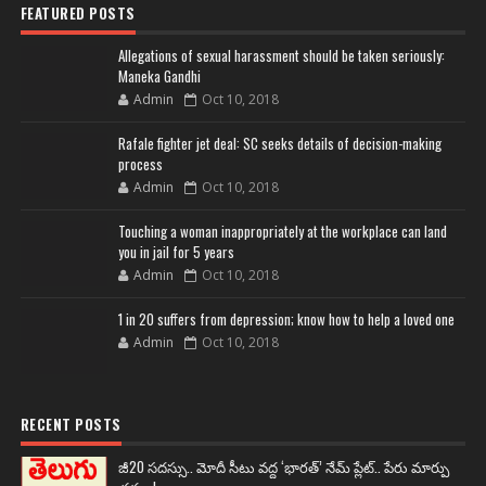
FEATURED POSTS
Allegations of sexual harassment should be taken seriously:
Maneka Gandhi
Admin
Oct 10, 2018
Rafale fighter jet deal: SC seeks details of decision-making
process
Admin
Oct 10, 2018
Touching a woman inappropriately at the workplace can land
you in jail for 5 years
Admin
Oct 10, 2018
1 in 20 suffers from depression; know how to help a loved one
Admin
Oct 10, 2018
RECENT POSTS
జీ20 సదస్సు.. మోదీ సీటు వద్ద ‘భారత్’ నేమ్ ప్లేట్‌.. పేరు మార్పు