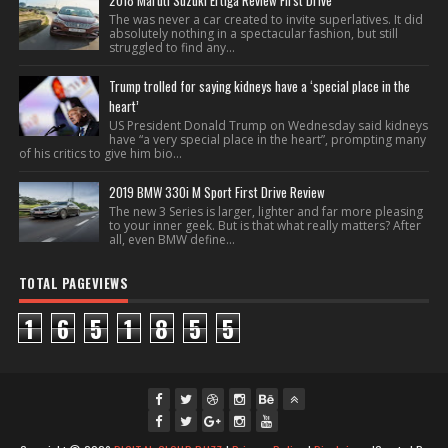
2018 Maruti Suzuki Ertiga Review First Drive
The was never a car created to invite superlatives. It did
absolutely nothing in a spectacular fashion, but still
struggled to find any...
Trump trolled for saying kidneys have a ‘special place in the
heart’
US President Donald Trump on Wednesday said kidneys
have “a very special place in the heart”, prompting many
of his critics to give him bio...
2019 BMW 330i M Sport First Drive Review
The new 3 Series is larger, lighter and far more pleasing
to your inner geek. But is that what really matters? After
all, even BMW define...
TOTAL PAGEVIEWS
1
6
5
1
8
5
5
fac
twi
gpl
ins
you