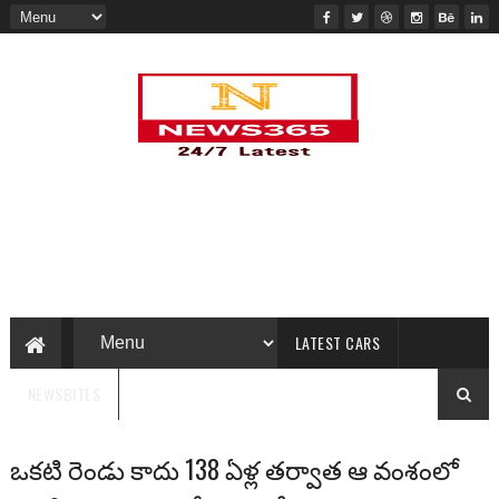
LATEST CARS
NEWSBITES
ఒకటి రెండు కాదు 138 ఏళ్ల తర్వాత ఆ వంశంలో