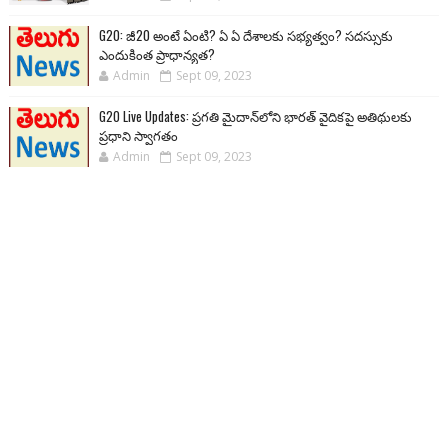
G20: జీ20 అంటే ఏంటి? ఏ ఏ దేశాలకు సభ్యత్వం? సదస్సుకు
ఎందుకింత ప్రాధాన్యత?
Admin
Sept 09, 2023
G20 Live Updates: ప్రగతి మైదాన్‌లోని భారత్ వైదికపై అతిథులకు
ప్రధాని స్వాగతం
Admin
Sept 09, 2023