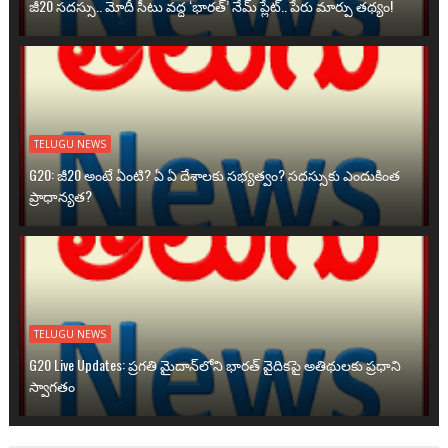
జీ20 సదస్సు.. మోదీ సీటు వద్ద ‘భారత్’ నేమ్ ప్లేట్‌.. పేరు మార్పు తథ్యం!
TELUGU NEWS
G20: జీ20 అంటే ఏంటి? ఏ ఏ దేశాలకు సభ్యత్వం? సదస్సుకు ఎందుకింత
ప్రాధాన్యత?
TELUGU NEWS
G20 Live Updates: ప్రగతి మైదాన్‌లోని భారత్ వైదికపై అతిథులకు ప్రధాని
స్వాగతం