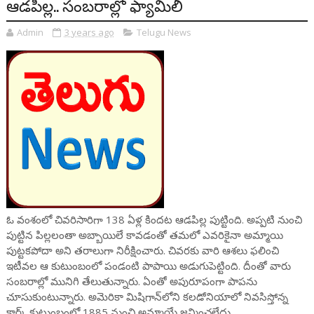
ఆడపిల్ల.. సంబరాల్లో ఫ్యామిలీ
Admin
3 years ago
Telugu News
ఓ వంశంలో చివరిసారిగా 138 ఏళ్ల కిందట ఆడపిల్ల పుట్టింది. అప్పటి నుంచి
పుట్టిన పిల్లలంతా అబ్బాయిలే కావడంతో తమలో ఎవరికైనా అమ్మాయి
పుట్టకపోదా అని తరాలుగా నిరీక్షించారు. చివరకు వారి ఆశలు ఫలించి
ఇటీవల ఆ కుటుంబంలో పండంటి పాపాయి అడుగుపెట్టింది. దీంతో వారు
సంబరాల్లో మునిగి తేలుతున్నారు. ఏంతో అపురూపంగా పాపను
చూసుకుంటున్నారు. అమెరికా మిషిగాన్‌‌లోని కలడోనియాలో నివసిస్తోన్న
క్లార్క్‌ కుటుంబంలో 1885 నుంచి అమ్మాయే జన్మించలేదు.