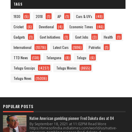
TAGS
1930
(5)
2018
(1)
AP
(1)
Cars & UV's
(49)
Cricket
(6)
Devotional
(4)
Economic Times
(46)
Gadgets
(1)
Govt Initiatives
(1)
Govt Jobs
(3)
Health
(1)
International
(10716)
Latest Cars
(1896)
Patriotic
(1)
TTD News
(138)
Telangana
(8)
Telugu
(6)
Telugu Gossips
(4237)
Telugu Movies
(8655)
Telugu News
(15006)
POPULAR POSTS
Native American gambling pioneer Fred Dakota dies at 84
By September 18, 2021 at 11:02PM Read More
https://timesofindia.indiatimes.com/world/us/native-