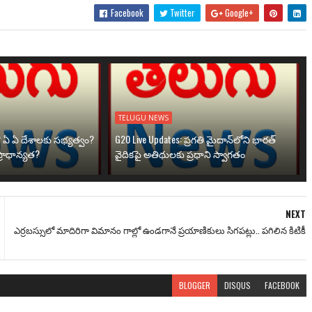
Facebook
Twitter
Google+
TELUGU NEWS
? ఏ ఏ దేశాలకు సభ్యత్వం?
G20 Live Updates: ప్రగతి మైదాన్‌లోని భారత్
్రాధాన్యత?
వైదికపై అతిథులకు ప్రధాని స్వాగతం
NEXT
ఎర్రబస్సులో మాదిరిగా విమానం గాల్లో ఉండగానే ప్రయాణికులు సిగపట్లు.. పగిలిన కిటికీ
BLOGGER
DISQUS
FACEBOOK