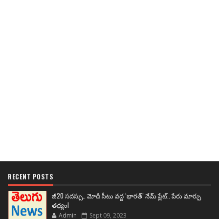
RECENT POSTS
జీ20 సదస్సు.. మోదీ సీటు వద్ద ‘భారత్’ నేమ్ ప్లేట్‌.. పేరు మార్పు
తథ్యం!
Admin
Sept 09, 2023