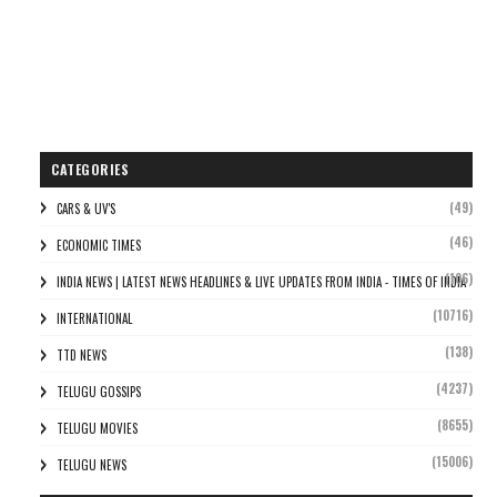
CATEGORIES
(49)
CARS & UV'S
(46)
ECONOMIC TIMES
(106)
INDIA NEWS | LATEST NEWS HEADLINES & LIVE UPDATES FROM INDIA - TIMES OF INDIA
(10716)
INTERNATIONAL
(138)
TTD NEWS
(4237)
TELUGU GOSSIPS
(8655)
TELUGU MOVIES
(15006)
TELUGU NEWS