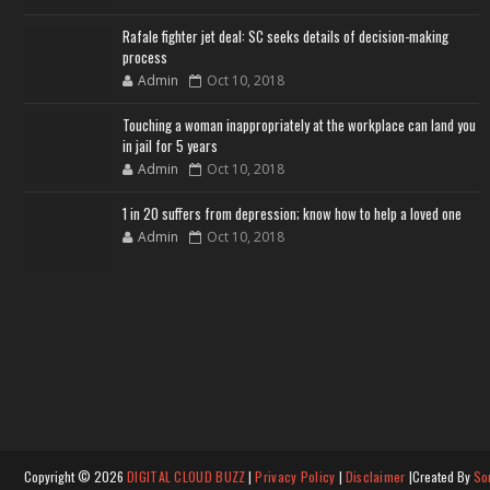
Rafale fighter jet deal: SC seeks details of decision-making
process
Admin
Oct 10, 2018
Touching a woman inappropriately at the workplace can land you
in jail for 5 years
Admin
Oct 10, 2018
1 in 20 suffers from depression; know how to help a loved one
Admin
Oct 10, 2018
Copyright ©
2026
DIGITAL CLOUD BUZZ
|
Privacy Policy
|
Disclaimer
|Created By
So