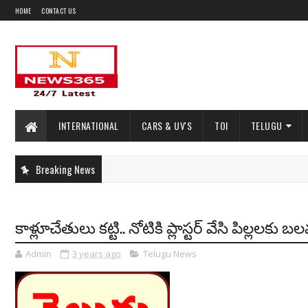
HOME
CONTACT US
INTERNATIONAL
CARS & UV'S
TOI
TELUGU
Breaking News
కాళ్లూచేతులు కట్టి.. నోటికి ప్లాస్టర్ వేసి పిల్లలకు
Admin
3 years ago
Telugu News