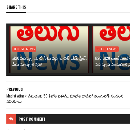
SHARE THIS
TELUGU NEWS
TELUGU NEWS
జీ20 సదస్సు.. మోదీ సీటు వద్ద ‘భారత్’ నేమ్ ప్లేట్‌..
G20: జీ20 అంటే ఏంటి
పేరు మార్పు తథ్యం!
సదస్సుకు ఎందుకింత ప
PREVIOUS
Maoist Attack: పేలుడుకు 50 కిలోల ఐఈడీ.. మావోల దాడిలో వెలుగులోకి సంచలన
విషయాలు
POST
COMMENT