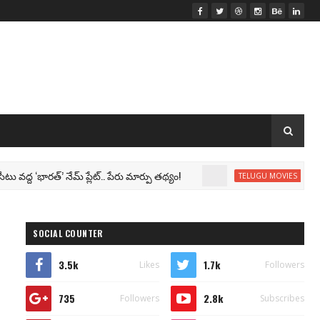
 ‘భారత్’ నేమ్ ప్లేట్‌.. పేరు మార్పు తథ్యం!
Rajinika
TELUGU MOVIES
SOCIAL COUNTER
3.5k
1.7k
Likes
Followers
735
2.8k
Followers
Subscribes