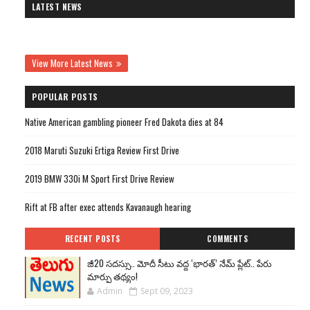
LATEST NEWS
View More Latest News
POPULAR POSTS
Native American gambling pioneer Fred Dakota dies at 84
2018 Maruti Suzuki Ertiga Review First Drive
2019 BMW 330i M Sport First Drive Review
Rift at FB after exec attends Kavanaugh hearing
RECENT POSTS
COMMENTS
జీ20 సదస్సు.. మోదీ సీటు వద్ద ‘భారత్’ నేమ్ ప్లేట్‌.. పేరు
మార్పు తథ్యం!
Admin
Sept 09, 2023