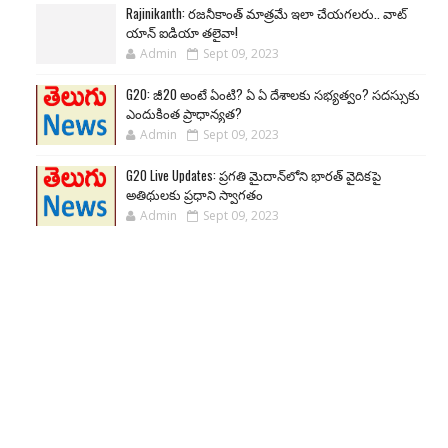
Rajinikanth: రజనీకాంత్ మాత్రమే ఇలా చేయగలరు.. వాట్
యాన్ ఐడియా తలైవా!
Admin
Sept 09, 2023
G20: జీ20 అంటే ఏంటి? ఏ ఏ దేశాలకు సభ్యత్వం? సదస్సుకు
ఎందుకింత ప్రాధాన్యత?
Admin
Sept 09, 2023
G20 Live Updates: ప్రగతి మైదాన్‌లోని భారత్ వైదికపై
అతిథులకు ప్రధాని స్వాగతం
Admin
Sept 09, 2023