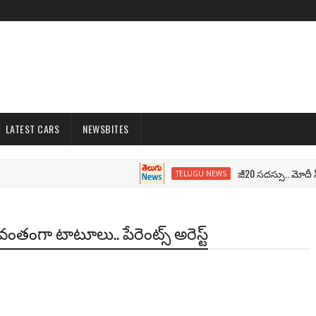
LATEST CARS
NEWSBITES
జీ20 సదస్సు.. మోదీ సీటు వద్ద
TELUGU NEWS
 బలవంతంగా టాటూలు.. పేరెంట్స్ అరెస్ట్