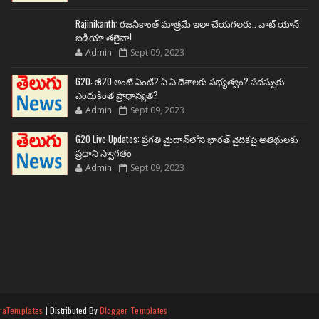
Rajinikanth: రజనీకాంత్ మాత్రమే ఇలా చేయగలరు.. వాట్ యాన్
ఐడియా తలైవా!
Admin
Sept 09, 2023
G20: జీ20 అంటే ఏంటి? ఏ ఏ దేశాలకు సభ్యత్వం? సదస్సుకు
ఎందుకింత ప్రాధాన్యత?
Admin
Sept 09, 2023
G20 Live Updates: ప్రగతి మైదాన్‌లోని భారత్ వైదికపై అతిథులకు
ప్రధాని స్వాగతం
Admin
Sept 09, 2023
raTemplates
| Distributed By
Blogger Templates