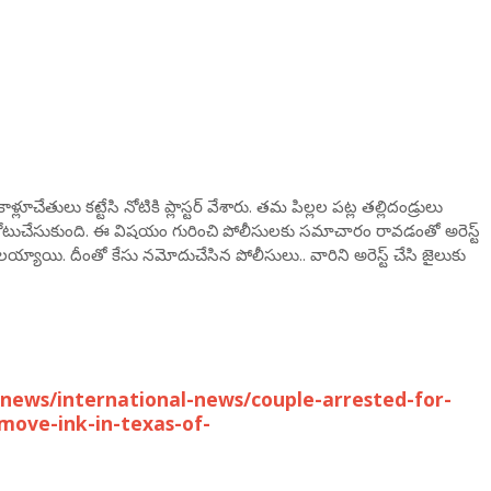
్లూచేతులు కట్టేసి నోటికి ప్లాస్టర్ వేశారు. తమ పిల్లల పట్ల తల్లిదండ్రులు
టుచేసుకుంది. ఈ విషయం గురించి పోలీసులకు సమాచారం రావడంతో అరెస్ట్
య్యాయి. దీంతో కేసు నమోదుచేసిన పోలీసులు.. వారిని అరెస్ట్ చేసి జైలుకు
news/international-news/couple-arrested-for-
emove-ink-in-texas-of-