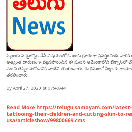
పిల్లలకు పచ్చబొట్టు వేసే విషయంలో ఓ జంట క్రూరంగా ప్రవర్తించింది. వారికి కాళ
అత్యంత దారుణంగా వ్యవహరించిన ఈ ఘటన అమెరికాలోని టెక్సాస్‌లో చో
నుంచి తప్పించుకోడానికి వాటిని తొలగించారు. ఈ క్రమంలో పిల్లలకు గాయాల
తరలించారు.
By April 27, 2023 at 07:40AM
Read More https://telugu.samayam.com/latest-
tattooing-their-children-and-cutting-skin-to-r
usa/articleshow/99800669.cms