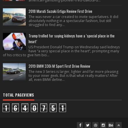
american-gambling-pioneer-fred-dakota-d...
2018 Maruti Suzuki Ertiga Review First Drive
The was never a car created to invite superlatives. It did
absolutely nothing in a spectacular fashion, but still
struggled to find any...
Trump trolled for saying kidneys have a ‘special place in the
heart’
US President Donald Trump on Wednesday said kidneys
have “a very special place in the heart”, prompting many
of his critics to give him bio...
2019 BMW 330i M Sport First Drive Review
The new 3 Series is larger, lighter and far more pleasing
to your inner geek. But is that what really matters? After
all, even BMW define...
TOTAL PAGEVIEWS
1
6
4
0
7
5
1