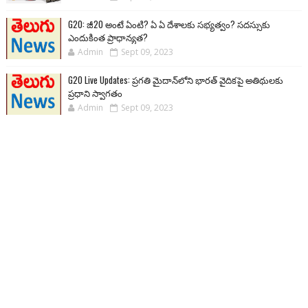
G20: జీ20 అంటే ఏంటి? ఏ ఏ దేశాలకు సభ్యత్వం? సదస్సుకు
ఎందుకింత ప్రాధాన్యత?
Admin
Sept 09, 2023
G20 Live Updates: ప్రగతి మైదాన్‌లోని భారత్ వైదికపై అతిథులకు
ప్రధాని స్వాగతం
Admin
Sept 09, 2023