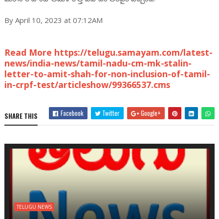
By April 10, 2023 at 07:12AM
Read More https://telugu.samayam.com/latest-
news/india-news/tamil-nadu-cm-mk-stalin-
letter-to-amit-shah-for-non-inclusion-of-tamil-
in-crpf-test/articleshow/99366537.cms
Facebook
Twitter
Google+
SHARE THIS
TELUGU NEWS