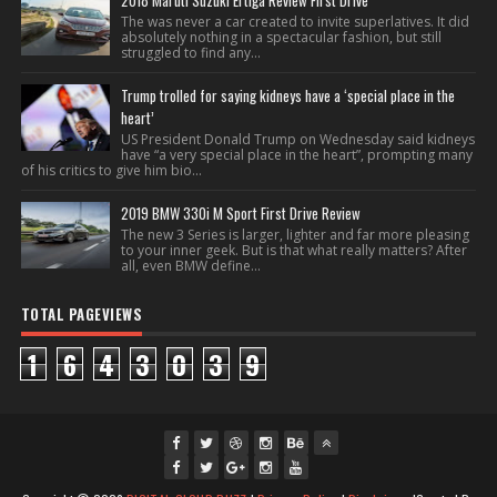
2018 Maruti Suzuki Ertiga Review First Drive
The was never a car created to invite superlatives. It did
absolutely nothing in a spectacular fashion, but still
struggled to find any...
Trump trolled for saying kidneys have a ‘special place in the
heart’
US President Donald Trump on Wednesday said kidneys
have “a very special place in the heart”, prompting many
of his critics to give him bio...
2019 BMW 330i M Sport First Drive Review
The new 3 Series is larger, lighter and far more pleasing
to your inner geek. But is that what really matters? After
all, even BMW define...
TOTAL PAGEVIEWS
1
6
4
3
0
3
9
fac
twi
gpl
ins
you