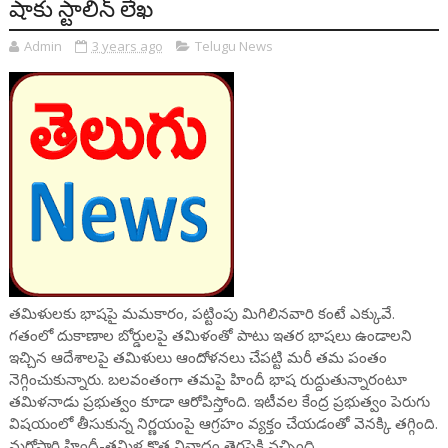
షాకు స్టాలిన్ లేఖ
Admin
3 years ago
Telugu News
త‌మిళుల‌కు భాష‌పై మ‌మ‌కారం, ప‌ట్టింపు మిగిలిన‌వారి కంటే ఎక్కువే.
గ‌తంలో దుకాణాల బోర్డులపై త‌మిళంతో పాటు ఇత‌ర భాష‌లు ఉండాల‌ని
ఇచ్చిన ఆదేశాల‌పై తమిళులు ఆందోళ‌న‌లు చేప‌ట్టి మ‌రీ త‌మ పంతం
నెగ్గించుకున్నారు. బ‌ల‌వంతంగా త‌మ‌పై హిందీ భాష రుద్దుతున్నారంటూ
త‌మిళ‌నాడు ప్ర‌భుత్వం కూడా ఆరోపిస్తోంది. ఇటీవల కేంద్ర ప్ర‌భుత్వం పెరుగు
విషయంలో తీసుకున్న నిర్ణ‌యంపై ఆగ్రహం వ్యక్తం చేయడంతో వెనక్కి తగ్గింది.
మరోసారి హిందీ-తమిళ కొత్త వివాదం తెరపైకి వచ్చింది.