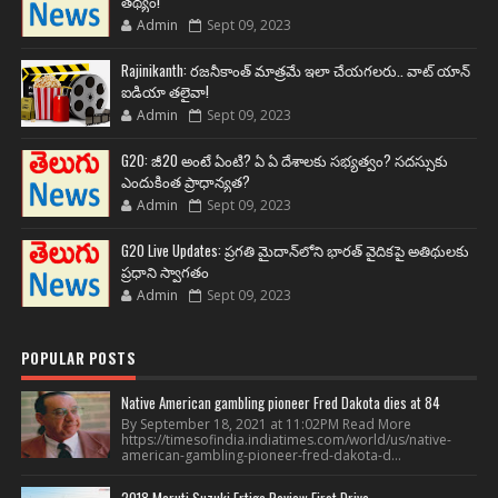
తథ్యం!
Admin
Sept 09, 2023
Rajinikanth: రజనీకాంత్ మాత్రమే ఇలా చేయగలరు.. వాట్ యాన్
ఐడియా తలైవా!
Admin
Sept 09, 2023
G20: జీ20 అంటే ఏంటి? ఏ ఏ దేశాలకు సభ్యత్వం? సదస్సుకు
ఎందుకింత ప్రాధాన్యత?
Admin
Sept 09, 2023
G20 Live Updates: ప్రగతి మైదాన్‌లోని భారత్ వైదికపై అతిథులకు
ప్రధాని స్వాగతం
Admin
Sept 09, 2023
POPULAR POSTS
Native American gambling pioneer Fred Dakota dies at 84
By September 18, 2021 at 11:02PM Read More
https://timesofindia.indiatimes.com/world/us/native-
american-gambling-pioneer-fred-dakota-d...