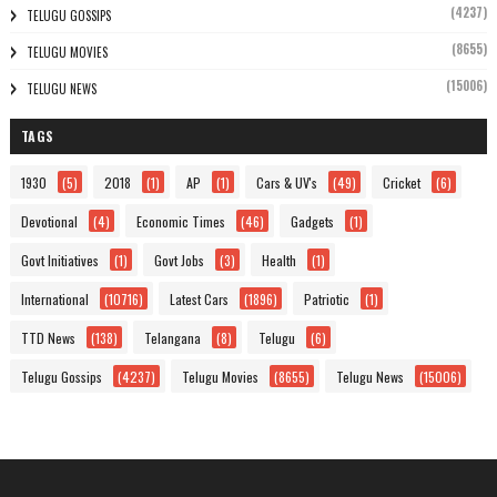
(4237)
TELUGU GOSSIPS
(8655)
TELUGU MOVIES
(15006)
TELUGU NEWS
TAGS
1930
(5)
2018
(1)
AP
(1)
Cars & UV's
(49)
Cricket
(6)
Devotional
(4)
Economic Times
(46)
Gadgets
(1)
Govt Initiatives
(1)
Govt Jobs
(3)
Health
(1)
International
(10716)
Latest Cars
(1896)
Patriotic
(1)
TTD News
(138)
Telangana
(8)
Telugu
(6)
Telugu Gossips
(4237)
Telugu Movies
(8655)
Telugu News
(15006)