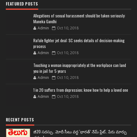
FEATURED POSTS
Allegations of sexual harassment should be taken seriously:
Maneka Gandhi
Admin
Oct 10, 2018
Rafale fighter jet deal: SC seeks details of decision-making
process
Admin
Oct 10, 2018
Touching a woman inappropriately at the workplace can land
you in jail for 5 years
Admin
Oct 10, 2018
1 in 20 suffers from depression; know how to help a loved one
Admin
Oct 10, 2018
RECENT POSTS
జీ20 సదస్సు.. మోదీ సీటు వద్ద ‘భారత్’ నేమ్ ప్లేట్‌.. పేరు మార్పు