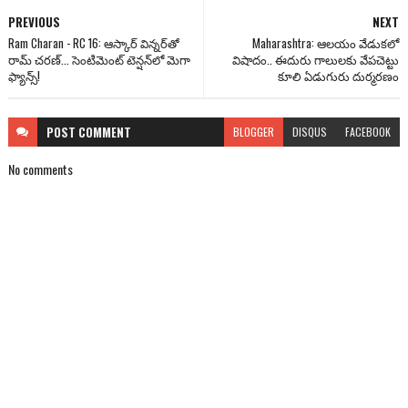
PREVIOUS
NEXT
Ram Charan - RC 16: ఆస్కార్ విన్న‌ర్‌తో
Maharashtra: ఆలయం వేడుకలో
రామ్ చ‌ర‌ణ్‌... సెంటిమెంట్ టెన్ష‌న్‌లో మెగా
విషాదం.. ఈదురు గాలులకు వేపచెట్టు
ఫ్యాన్స్‌!
కూలి ఏడుగురు దుర్మరణం
POST
COMMENT
BLOGGER
DISQUS
FACEBOOK
No comments