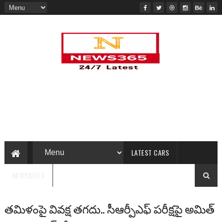
LATEST CARS
NEWSBITES
తమిళంపై వివక్ష తగదు.. సీఆర్పీఎఫ్ పరీక్షపై అమిత్