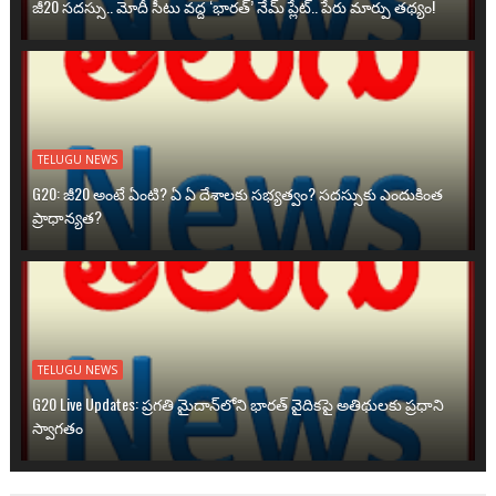
జీ20 సదస్సు.. మోదీ సీటు వద్ద ‘భారత్’ నేమ్ ప్లేట్‌.. పేరు మార్పు తథ్యం!
TELUGU NEWS
G20: జీ20 అంటే ఏంటి? ఏ ఏ దేశాలకు సభ్యత్వం? సదస్సుకు ఎందుకింత
ప్రాధాన్యత?
TELUGU NEWS
G20 Live Updates: ప్రగతి మైదాన్‌లోని భారత్ వైదికపై అతిథులకు ప్రధాని
స్వాగతం