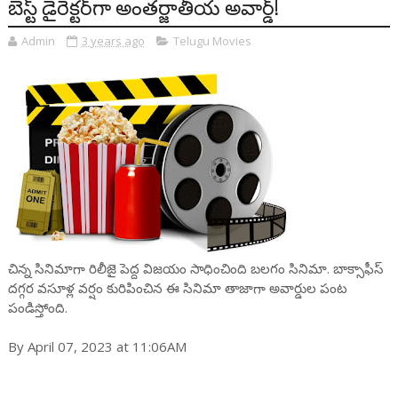
బెస్ట్ డైరెక్టర్‌గా అంతర్జాతీయ అవార్డ్!
Admin
3 years ago
Telugu Movies
చిన్న సినిమాగా రిలీజై పెద్ద విజయం సాధించింది బలగం సినిమా. బాక్సాఫీస్
దగ్గర వసూళ్ల వర్షం కురిపించిన ఈ సినిమా తాజాగా అవార్డుల పంట
పండిస్తోంది.
By April 07, 2023 at 11:06AM