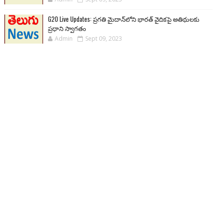
G20 Live Updates: ప్రగతి మైదాన్‌లోని భారత్ వైదికపై అతిథులకు
ప్రధాని స్వాగతం
Admin
Sept 09, 2023