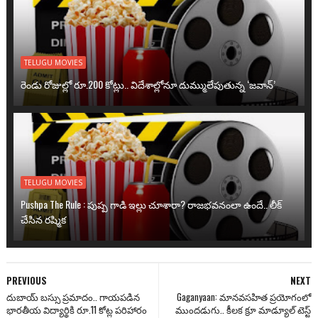
TELUGU MOVIES
రెండు రోజుల్లో రూ.200 కోట్లు.. విదేశాల్లోనూ దుమ్ములేపుతున్న ‘జవాన్’
TELUGU MOVIES
Pushpa The Rule : పుష్ప గాడి ఇల్లు చూశారా? రాజభవనంలా ఉందే.. లీక్
చేసిన రష్మిక
PREVIOUS
NEXT
దుబాయ్ బస్సు ప్రమాదం.. గాయపడిన
Gaganyaan: మానవసహిత ప్రయోగంలో
భారతీయ విద్యార్థికి రూ.11 కోట్ల పరిహారం
ముందడుగు.. కీలక క్రూ మాడ్యూల్ టెస్ట్