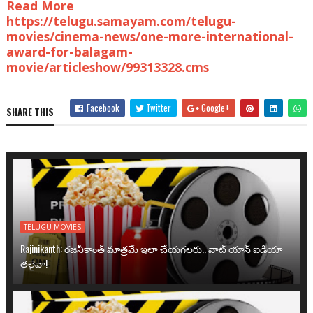
Read More
https://telugu.samayam.com/telugu-
movies/cinema-news/one-more-international-
award-for-balagam-
movie/articleshow/99313328.cms
Facebook
Twitter
Google+
SHARE THIS
TELUGU MOVIES
Rajinikanth: రజనీకాంత్ మాత్రమే ఇలా చేయగలరు.. వాట్ యాన్ ఐడియా
తలైవా!