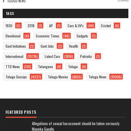
(15006)
TELUGU NEWS
TAGS
1930
(5)
2018
(1)
AP
(1)
Cars & UV's
(49)
Cricket
(6)
Devotional
(4)
Economic Times
(46)
Gadgets
(1)
Govt Initiatives
(1)
Govt Jobs
(3)
Health
(1)
International
(10716)
Latest Cars
(1896)
Patriotic
(1)
TTD News
(138)
Telangana
(8)
Telugu
(6)
Telugu Gossips
(4237)
Telugu Movies
(8655)
Telugu News
(15006)
FEATURED POSTS
Allegations of sexual harassment should be taken seriously:
Maneka Gandhi