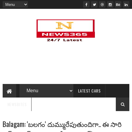
LATEST CARS
NEWSBITES
Balagam: 'బలగం' దుమ్మురేపుతుందిగా.. ఈ సారి