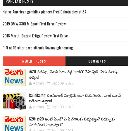
POPULAR POSTS
Native American gambling pioneer Fred Dakota dies at 84
2019 BMW 330i M Sport First Drive Review
2018 Maruti Suzuki Ertiga Review First Drive
Rift at FB after exec attends Kavanaugh hearing
RECENT POSTS
COMMENTS
జీ20 సదస్సు.. మోదీ సీటు వద్ద ‘భారత్’ నేమ్ ప్లేట్‌.. పేరు మార్పు
తథ్యం!
Admin
Sept 09, 2023
Rajinikanth: రజనీకాంత్ మాత్రమే ఇలా చేయగలరు.. వాట్ యాన్
ఐడియా తలైవా!
Admin
Sept 09, 2023
G20: జీ20 అంటే ఏంటి? ఏ ఏ దేశాలకు సభ్యత్వం? సదస్సుకు
ఎందుకింత ప్రాధాన్యత?
Admin
Sept 09, 2023